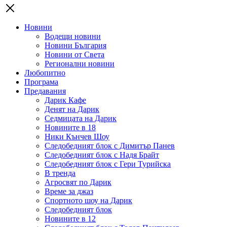
Новини
Водещи новини
Новини България
Новини от Света
Регионални новини
Любопитно
Програма
Предавания
Дарик Кафе
Денят на Дарик
Седмицата на Дарик
Новините в 18
Ники Кънчев Шоу
Следобедният блок с Димитър Панев
Следобедният блок с Надя Брайт
Следобедният блок с Гери Турийска
В тренда
Агросвят по Дарик
Време за джаз
Спортното шоу на Дарик
Следобедният блок
Новините в 12