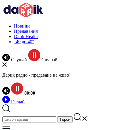
Новини
Предавания
Darik Health
„40 до 40“
Слушай
Слушай
Дарик радио - предаване на живо!
00:00
Гледай