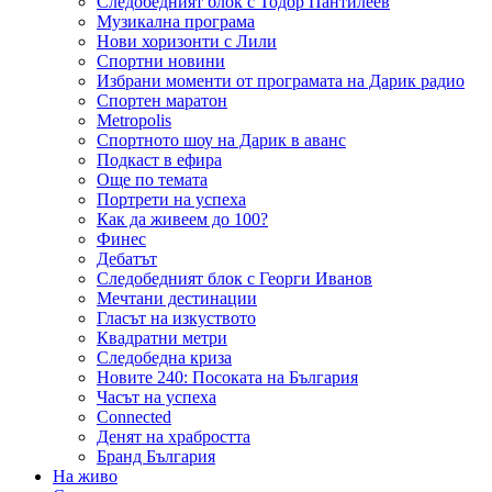
Следобедният блок с Тодор Пантилеев
Музикална програма
Нови хоризонти с Лили
Спортни новини
Избрани моменти от програмата на Дарик радио
Спортен маратон
Metropolis
Спортното шоу на Дарик в аванс
Подкаст в ефира
Още по темата
Портрети на успеха
Как да живеем до 100?
Финес
Дебатът
Следобедният блок с Георги Иванов
Мечтани дестинации
Гласът на изкуството
Квадратни метри
Следобедна криза
Новите 240: Посоката на България
Часът на успеха
Connected
Денят на храбростта
Бранд България
На живо