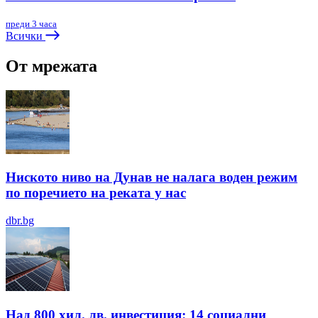
преди 3 часа
Всички
От мрежата
Ниското ниво на Дунав не налага воден режим
по поречието на реката у нас
dbr.bg
Над 800 хил. лв. инвестиция: 14 социални