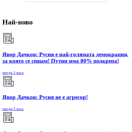
Най-ново
Явор Дачков: Русия е най-голямата демокрация,
за която се сещам! Путин има 80% подкрепа!
преди 3 часа
Явор Дачков: Русия не е агресор!
преди 3 часа