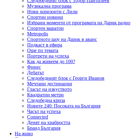
Следобедният блок с Тодор Пантилеев
Музикална програма
Нови хоризонти с Лили
Спортни новини
Избрани моменти от програмата на Дарик радио
Спортен маратон
Metropolis
Спортното шоу на Дарик в аванс
Подкаст в ефира
Още по темата
Портрети на успеха
Как да живеем до 100?
Финес
Дебатът
Следобедният блок с Георги Иванов
Мечтани дестинации
Гласът на изкуството
Квадратни метри
Следобедна криза
Новите 240: Посоката на България
Часът на успеха
Connected
Денят на храбростта
Бранд България
На живо