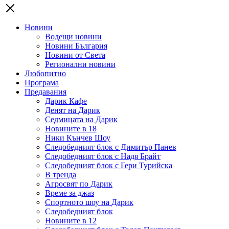
Новини
Водещи новини
Новини България
Новини от Света
Регионални новини
Любопитно
Програма
Предавания
Дарик Кафе
Денят на Дарик
Седмицата на Дарик
Новините в 18
Ники Кънчев Шоу
Следобедният блок с Димитър Панев
Следобедният блок с Надя Брайт
Следобедният блок с Гери Турийска
В тренда
Агросвят по Дарик
Време за джаз
Спортното шоу на Дарик
Следобедният блок
Новините в 12