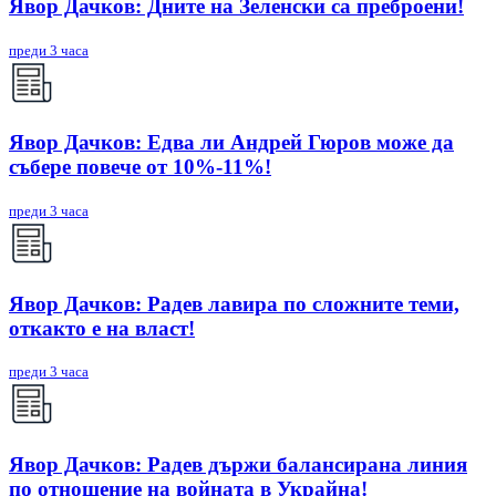
Явор Дачков: Дните на Зеленски са преброени!
преди 3 часа
Явор Дачков: Едва ли Андрей Гюров може да
събере повече от 10%-11%!
преди 3 часа
Явор Дачков: Радев лавира по сложните теми,
откакто е на власт!
преди 3 часа
Явор Дачков: Радев държи балансирана линия
по отношение на войната в Украйна!