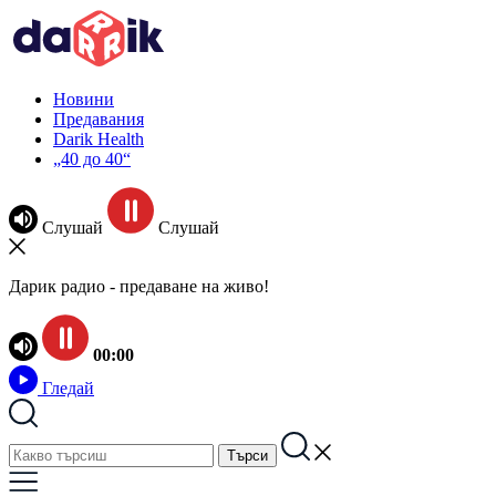
Новини
Предавания
Darik Health
„40 до 40“
Слушай
Слушай
Дарик радио - предаване на живо!
00:00
Гледай