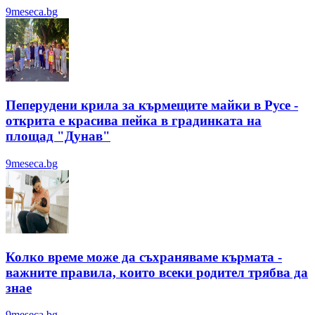
9meseca.bg
Пеперудени крила за кърмещите майки в Русе -
открита е красива пейка в градинката на
площад "Дунав"
9meseca.bg
Колко време може да съхраняваме кърмата -
важните правила, които всеки родител трябва да
знае
9meseca.bg