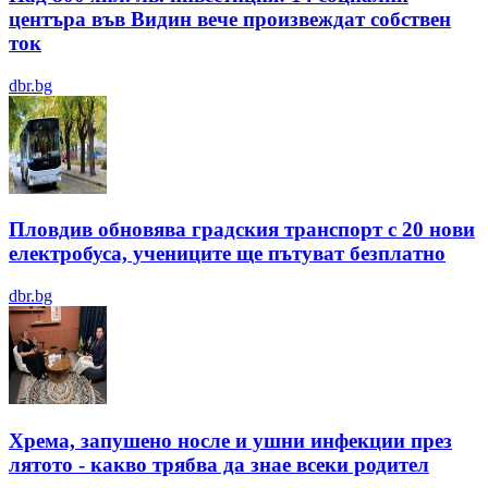
центъра във Видин вече произвеждат собствен
ток
dbr.bg
Пловдив обновява градския транспорт с 20 нови
електробуса, учениците ще пътуват безплатно
dbr.bg
Хрема, запушено носле и ушни инфекции през
лятотo - какво трябва да знае всеки родител