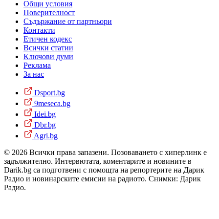
Общи условия
Поверителност
Съдържание от партньори
Контакти
Етичен кодекс
Всички статии
Ключови думи
Реклама
За нас
Dsport.bg
9meseca.bg
Idei.bg
Dbr.bg
Agri.bg
© 2026 Всички права запазени. Позоваването с хиперлинк е
задължително. Интервютата, коментарите и новините в
Darik.bg са подготвени с помощта на репортерите на Дарик
Радио и новинарските емисии на радиото. Снимки: Дарик
Радио.