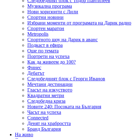
Следобедният блок с Тодор Пантилеев
Музикална програма
Нови хоризонти с Лили
Спортни новини
Избрани моменти от програмата на Дарик радио
Спортен маратон
Metropolis
Спортното шоу на Дарик в аванс
Подкаст в ефира
Още по темата
Портрети на успеха
Как да живеем до 100?
Финес
Дебатът
Следобедният блок с Георги Иванов
Мечтани дестинации
Гласът на изкуството
Квадратни метри
Следобедна криза
Новите 240: Посоката на България
Часът на успеха
Connected
Денят на храбростта
Бранд България
На живо