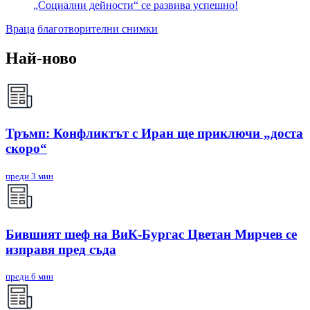
„Социални дейности“ се развива успешно!
Враца
благотворителни снимки
Най-ново
Тръмп: Конфликтът с Иран ще приключи „доста
скоро“
преди 3 мин
Бившият шеф на ВиК-Бургас Цветан Мирчев се
изправя пред съда
преди 6 мин