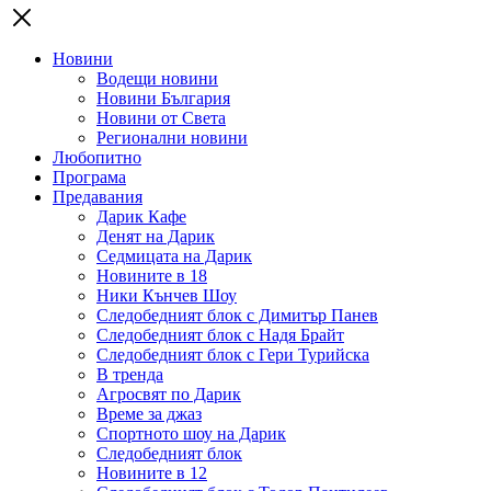
Новини
Водещи новини
Новини България
Новини от Света
Регионални новини
Любопитно
Програма
Предавания
Дарик Кафе
Денят на Дарик
Седмицата на Дарик
Новините в 18
Ники Кънчев Шоу
Следобедният блок с Димитър Панев
Следобедният блок с Надя Брайт
Следобедният блок с Гери Турийска
В тренда
Агросвят по Дарик
Време за джаз
Спортното шоу на Дарик
Следобедният блок
Новините в 12