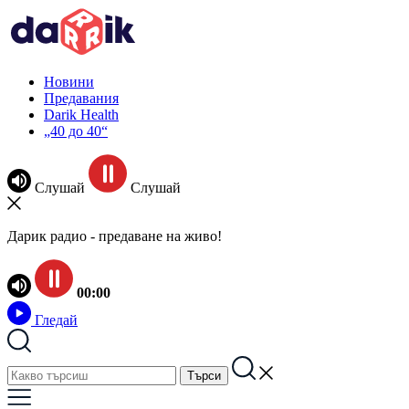
Новини
Предавания
Darik Health
„40 до 40“
Слушай
Слушай
Дарик радио - предаване на живо!
00:00
Гледай