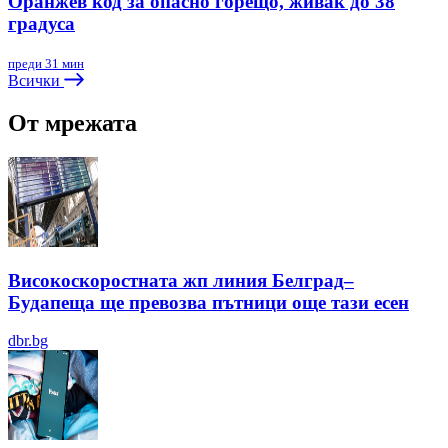
Оранжев код за опасно горещо, живак до 38
градуса
преди 31 мин
Всички
От мрежата
Високоскоростната жп линия Белград–
Будапеща ще превозва пътници още тази есен
dbr.bg