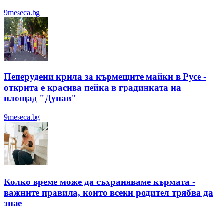
9meseca.bg
Пеперудени крила за кърмещите майки в Русе -
открита е красива пейка в градинката на
площад "Дунав"
9meseca.bg
Колко време може да съхраняваме кърмата -
важните правила, които всеки родител трябва да
знае