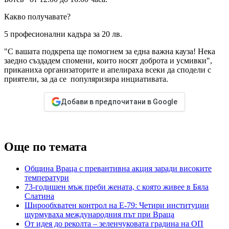
Какво получавате?
5 професионални кадъра за 20 лв.
"С вашата подкрепа ще помогнем за една важна кауза! Нека
заедно създадем спомени, които носят доброта и усмивки",
приканиха организаторите и апелираха всеки да сподели с
приятели, за да се популяризира инциативата.
Добави в предпочитани в Google
Още по темата
Община Враца с превантивна акция заради високите
температури
73-годишен мъж преби жената, с която живее в Бяла
Слатина
Широобхватен контрол на Е-79: Четири институции
щурмуваха международния път при Враца
От идея до реколта – зеленчуковата градина на ОП