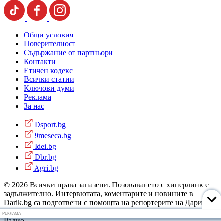
Общи условия
Поверителност
Съдържание от партньори
Контакти
Етичен кодекс
Всички статии
Ключови думи
Реклама
За нас
Dsport.bg
9meseca.bg
Idei.bg
Dbr.bg
Agri.bg
© 2026 Всички права запазени. Позоваването с хиперлинк е
задължително. Интервютата, коментарите и новините в
Darik.bg са подготвени с помощта на репортерите на Дарик
Радио и новинарските емисии на радиото. Снимки: Дарик
РЕКЛАМА
Радио.