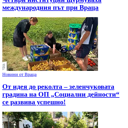
международния път при Враца
Новини от Враца
От идея до реколта – зеленчуковата
градина на ОП „Социални дейности“
се развива успешно!