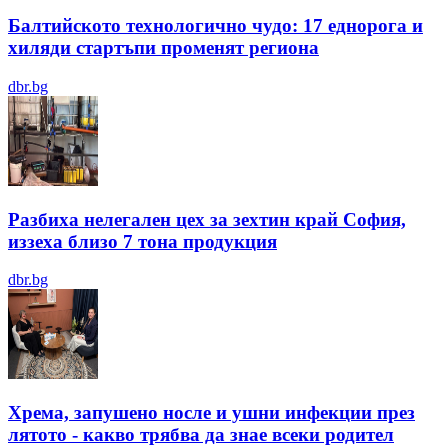
Балтийското технологично чудо: 17 еднорога и
хиляди стартъпи променят региона
dbr.bg
Разбиха нелегален цех за зехтин край София,
иззеха близо 7 тона продукция
dbr.bg
Хрема, запушено носле и ушни инфекции през
лятотo - какво трябва да знае всеки родител