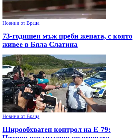
Новини от Враца
73-годишен мъж преби жената, с която
живее в Бяла Слатина
Новини от Враца
Широобхватен контрол на Е-79:
Четири институции щурмуваха