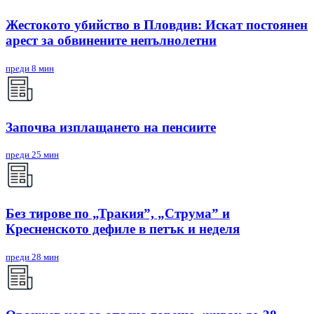
Жестокото убийство в Пловдив: Искат постоянен
арест за обвинените непълнолетни
преди 8 мин
Започва изплащането на пенсиите
преди 25 мин
Без тирове по „Тракия”, „Струма” и
Кресненското дефиле в петък и неделя
преди 28 мин