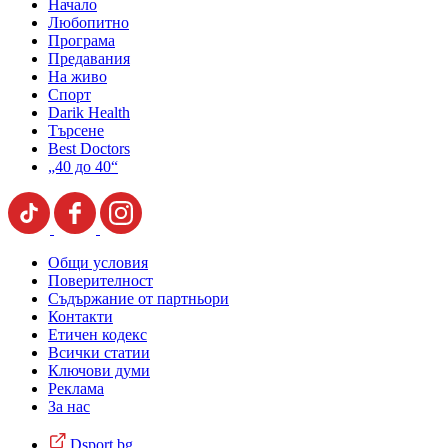
Начало
Любопитно
Програма
Предавания
На живо
Спорт
Darik Health
Търсене
Best Doctors
„40 до 40“
Общи условия
Поверителност
Съдържание от партньори
Контакти
Етичен кодекс
Всички статии
Ключови думи
Реклама
За нас
Dsport.bg