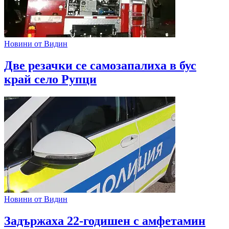
Новини от Видин
Две резачки се самозапалиха в бус
край село Рупци
Новини от Видин
Задържаха 22-годишен с амфетамин