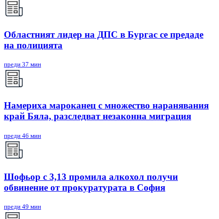
Областният лидер на ДПС в Бургас се предаде
на полицията
преди 37 мин
Намериха мароканец с множество наранявания
край Бяла, разследват незаконна миграция
преди 46 мин
Шофьор с 3,13 промила алкохол получи
обвинение от прокуратурата в София
преди 49 мин