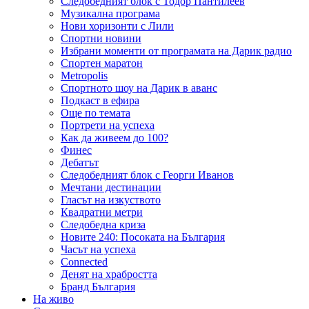
Следобедният блок с Тодор Пантилеев
Музикална програма
Нови хоризонти с Лили
Спортни новини
Избрани моменти от програмата на Дарик радио
Спортен маратон
Metropolis
Спортното шоу на Дарик в аванс
Подкаст в ефира
Още по темата
Портрети на успеха
Как да живеем до 100?
Финес
Дебатът
Следобедният блок с Георги Иванов
Мечтани дестинации
Гласът на изкуството
Квадратни метри
Следобедна криза
Новите 240: Посоката на България
Часът на успеха
Connected
Денят на храбростта
Бранд България
На живо