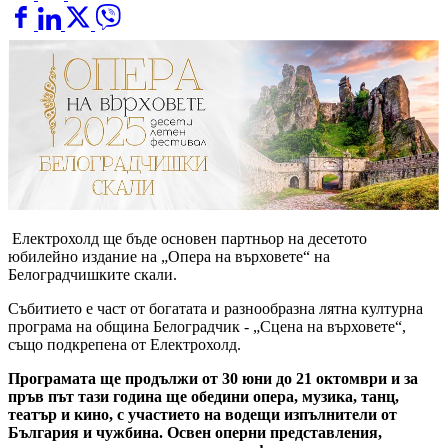
Електрохолд ще бъде основен партньор на десетото
юбилейно издание на „Опера на върховете“ на
Белоградчишките скали.
Събитието е част от богатата и разнообразна лятна културна
програма на община Белоградчик - „Сцена на върховете“,
също подкрепена от Електрохолд.
Програмата ще продължи от 30 юни до 21 октомври и за
пръв път тази година ще обедини опера, музика, танц,
театър и кино, с участието на водещи изпълнители от
България и чужбина. Освен оперни представления,