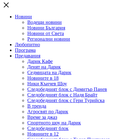
Новини
Водещи новини
Новини България
Новини от Света
Регионални новини
Любопитно
Програма
Предавания
Дарик Кафе
Денят на Дарик
Седмицата на Дарик
Новините в 18
Ники Кънчев Шоу
Следобедният блок с Димитър Панев
Следобедният блок с Надя Брайт
Следобедният блок с Гери Турийска
В тренда
Агросвят по Дарик
Време за джаз
Спортното шоу на Дарик
Следобедният блок
Новините в 12