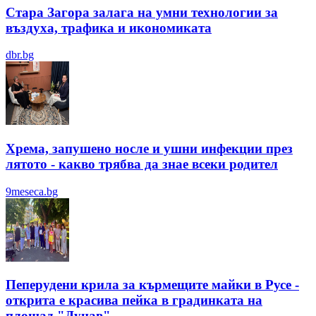
Стара Загора залага на умни технологии за
въздуха, трафика и икономиката
dbr.bg
Хрема, запушено носле и ушни инфекции през
лятотo - какво трябва да знае всеки родител
9meseca.bg
Пеперудени крила за кърмещите майки в Русе -
открита е красива пейка в градинката на
площад "Дунав"