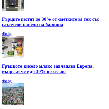
Гърците пестят до 30% от сметките за ток със
слънчеви панели на балкона
dbr.bg
Гръцкото кисело мляко завладява Европа,
въпреки че е до 30% по-скъпо
dbr.bg