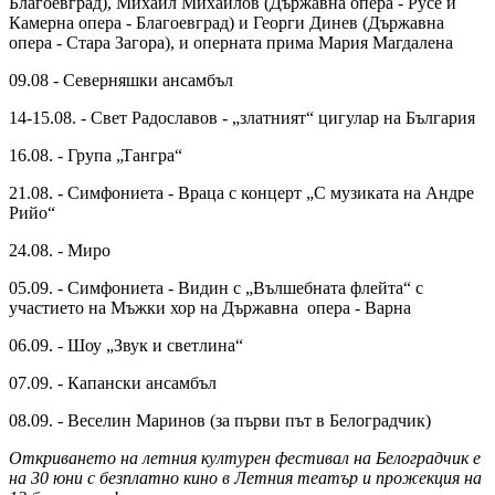
Благоевград), Михаил Михайлов (Държавна опера - Русе и
Камерна опера - Благоевград) и Георги Динев (Държавна
опера - Стара Загора), и оперната прима Мария Магдалена
09.08 - Северняшки ансамбъл
14-15.08. - Свет Радославов - „златният“ цигулар на България
16.08. - Група „Тангра“
21.08. - Симфониета - Враца с концерт „С музиката на Андре
Рийо“
24.08. - Миро
05.09. - Симфониета - Видин с „Вълшебната флейта“ с
участието на Мъжки хор на Държавна опера - Варна
06.09. - Шоу „Звук и светлина“
07.09. - Капански ансамбъл
08.09. - Веселин Маринов (за първи път в Белоградчик)
Откриването на летния културен фестивал на Белоградчик е
на 30 юни с безплатно кино в Летния театър и прожекция на