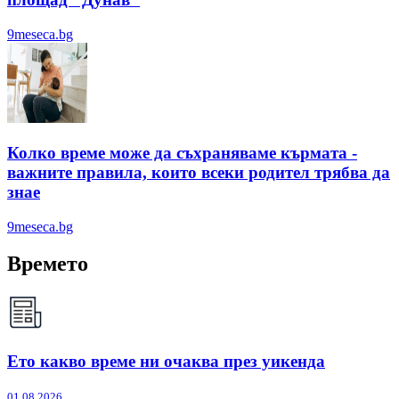
9meseca.bg
Колко време може да съхраняваме кърмата -
важните правила, които всеки родител трябва да
знае
9meseca.bg
Времето
Ето какво време ни очаква през уикенда
01.08.2026