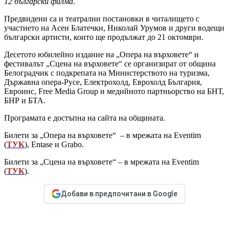
12 български филма
.
Предвидени са и театрални постановки в читалището с
участието на Асен Блатечки, Николай Урумов и други водещи
български артисти, които ще продължат до 21 октомври.
Десетото юбилейно издание на „Опера на върховете“ и
фестивалът „Сцена на върховете“ се организират от община
Белоградчик с подкрепата на Министерството на туризма,
Държавна опера-Русе, Електрохолд, Еврохолд България,
Евроинс, Free Media Group и медийното партньорство на БНТ,
БНР и БТА.
Програмата е достъпна на сайта на общината.
Билети за „Опера на върховете“ – в мрежата на Eventim
(
ТУК
), Entase и Grabo.
Билети за „Сцена на върховете“ – в мрежата на Eventim
(
ТУК
).
Добави в предпочитани в Google