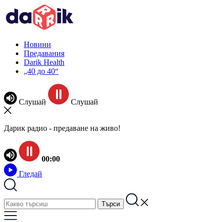
Новини
Предавания
Darik Health
„40 до 40“
Слушай
Слушай
Дарик радио - предаване на живо!
00:00
Гледай