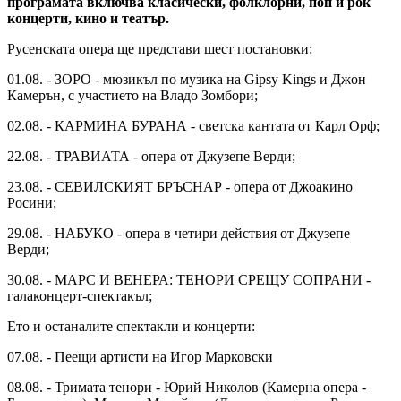
програмата включва класически, фолклорни, поп и рок
концерти, кино и театър.
Русенската опера ще представи шест постановки:
01.08. - ЗОРО - мюзикъл по музика на Gipsy Kings и Джон
Камерън, с участието на Владо Зомбори;
02.08. - КАРМИНА БУРАНА - светска кантата от Карл Орф;
22.08. - ТРАВИАТА - опера от Джузепе Верди;
23.08. - СЕВИЛСКИЯТ БРЪСНАР - опера от Джоакино
Росини;
29.08. - НАБУКО - опера в четири действия от Джузепе
Верди;
30.08. - МАРС И ВЕНЕРА: ТЕНОРИ СРЕЩУ СОПРАНИ -
галаконцерт-спектакъл;
Ето и останалите спектакли и концерти:
07.08. - Пеещи артисти на Игор Марковски
08.08. - Тримата тенори - Юрий Николов (Камерна опера -