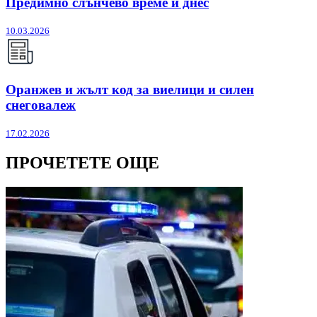
Предимно слънчево време и днес
10.03.2026
Оранжев и жълт код за виелици и силен
снеговалеж
17.02.2026
ПРОЧЕТЕТЕ ОЩЕ