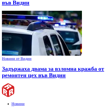
във Видин
Новини от Видин
Задържаха двама за взломна кражба от
ремонтен цех във Видин
Новини