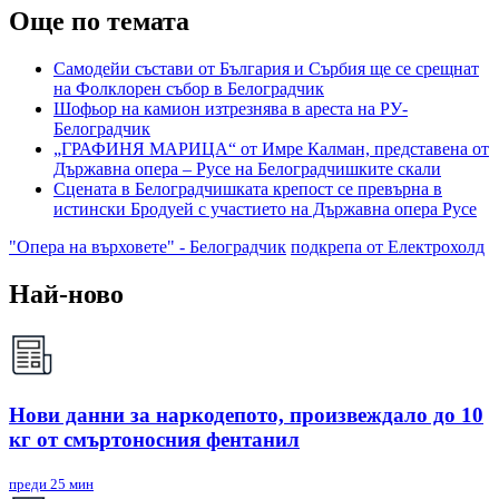
Още по темата
Самодейи състави от България и Сърбия ще се срещнат
на Фолклорен събор в Белоградчик
Шофьор на камион изтрезнява в ареста на РУ-
Белоградчик
„ГРАФИНЯ МАРИЦА“ от Имре Калман, представена от
Държавна опера – Русе на Белоградчишките скали
Сцената в Белоградчишката крепост се превърна в
истински Бродуей с участието на Държавна опера Русе
"Опера на върховете" - Белоградчик
подкрепа от Електрохолд
Най-ново
Нови данни за наркодепото, произвеждало до 10
кг от смъртоносния фентанил
преди 25 мин