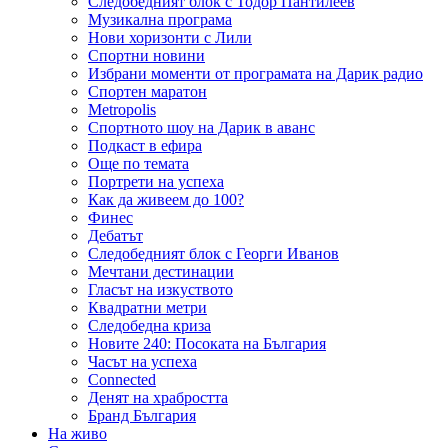
Следобедният блок с Тодор Пантилеев
Музикална програма
Нови хоризонти с Лили
Спортни новини
Избрани моменти от програмата на Дарик радио
Спортен маратон
Metropolis
Спортното шоу на Дарик в аванс
Подкаст в ефира
Още по темата
Портрети на успеха
Как да живеем до 100?
Финес
Дебатът
Следобедният блок с Георги Иванов
Мечтани дестинации
Гласът на изкуството
Квадратни метри
Следобедна криза
Новите 240: Посоката на България
Часът на успеха
Connected
Денят на храбростта
Бранд България
На живо