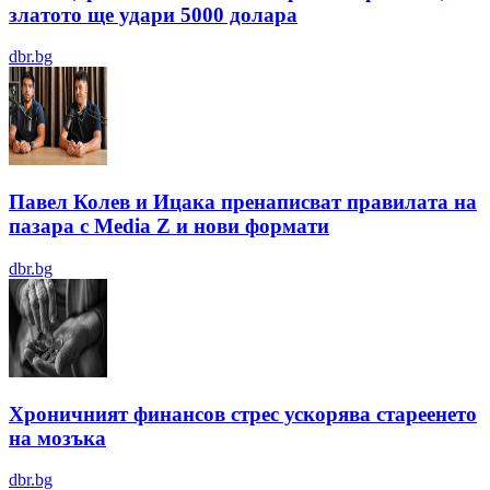
златото ще удари 5000 долара
dbr.bg
Павел Колев и Ицака пренаписват правилата на
пазара с Media Z и нови формати
dbr.bg
Хроничният финансов стрес ускорява стареенето
на мозъка
dbr.bg