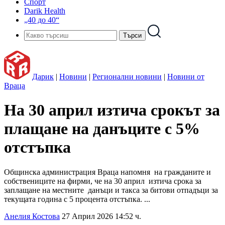
Спорт
Darik Health
„40 до 40“
Дарик
|
Новини
|
Регионални новини
|
Новини от
Враца
На 30 април изтича срокът за
плащане на данъците с 5%
отстъпка
Общинска администрация Враца напомня на гражданите и
собствениците на фирми, че на 30 април изтича срока за
заплащане на местните данъци и такса за битови отпадъци за
текущата година с 5 процента отстъпка. ...
Анелия Костова
27 Април 2026 14:52 ч.