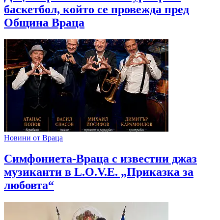
баскетбол, който се провежда пред
Община Враца
Новини от Враца
Симфониета-Враца с известни джаз
музиканти в L.O.V.E. „Приказка за
любовта“