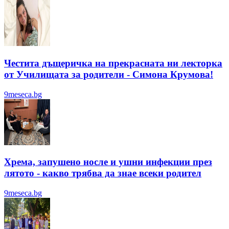
Честита дъщеричка на прекрасната ни лекторка
от Училищата за родители - Симона Крумова!
9meseca.bg
Хрема, запушено носле и ушни инфекции през
лятотo - какво трябва да знае всеки родител
9meseca.bg