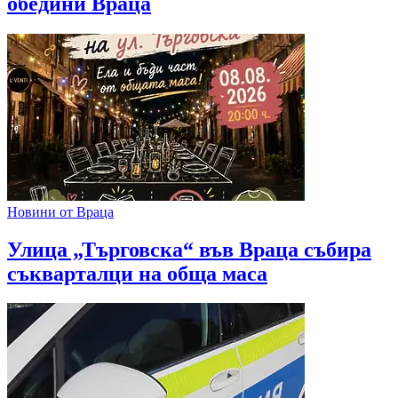
обедини Враца
Новини от Враца
Улица „Търговска“ във Враца събира
съкварталци на обща маса