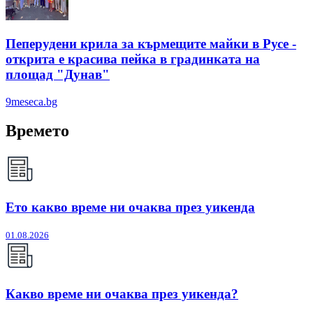
Пеперудени крила за кърмещите майки в Русе -
открита е красива пейка в градинката на
площад "Дунав"
9meseca.bg
Времето
Ето какво време ни очаква през уикенда
01.08.2026
Какво време ни очаква през уикенда?