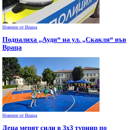
Новини от Враца
Подпалиха „Ауди“ на ул. „Скакля“ във
Враца
Новини от Враца
Деца мерят сили в 3х3 турнир по