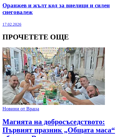
Оранжев и жълт код за виелици и силен
снеговалеж
17.02.2026
ПРОЧЕТЕТЕ ОЩЕ
Новини от Враца
Магията на добросъседството:
Първият празник „Общата маса“