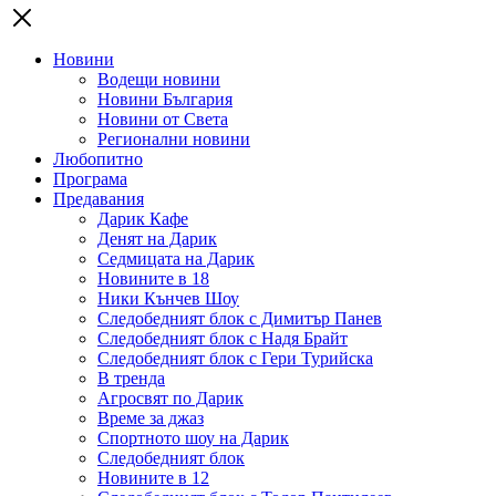
Новини
Водещи новини
Новини България
Новини от Света
Регионални новини
Любопитно
Програма
Предавания
Дарик Кафе
Денят на Дарик
Седмицата на Дарик
Новините в 18
Ники Кънчев Шоу
Следобедният блок с Димитър Панев
Следобедният блок с Надя Брайт
Следобедният блок с Гери Турийска
В тренда
Агросвят по Дарик
Време за джаз
Спортното шоу на Дарик
Следобедният блок
Новините в 12