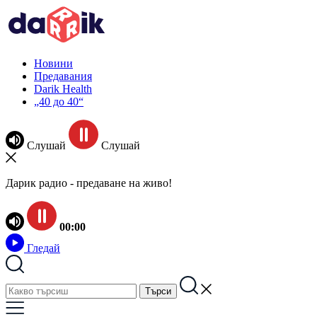
Новини
Предавания
Darik Health
„40 до 40“
Слушай
Слушай
Дарик радио - предаване на живо!
00:00
Гледай