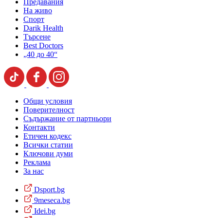
Предавания
На живо
Спорт
Darik Health
Търсене
Best Doctors
„40 до 40“
Общи условия
Поверителност
Съдържание от партньори
Контакти
Етичен кодекс
Всички статии
Ключови думи
Реклама
За нас
Dsport.bg
9meseca.bg
Idei.bg