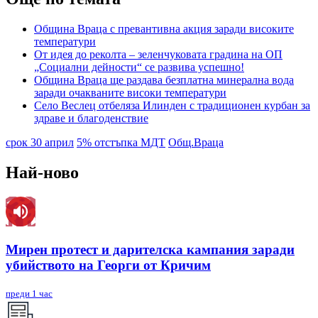
Община Враца с превантивна акция заради високите
температури
От идея до реколта – зеленчуковата градина на ОП
„Социални дейности“ се развива успешно!
Община Враца ще раздава безплатна минерална вода
заради очакваните високи температури
Село Веслец отбеляза Илинден с традиционен курбан за
здраве и благоденствие
срок 30 април
5% отстъпка МДТ
Общ.Враца
Най-ново
Мирен протест и дарителска кампания заради
убийството на Георги от Кричим
преди 1 час