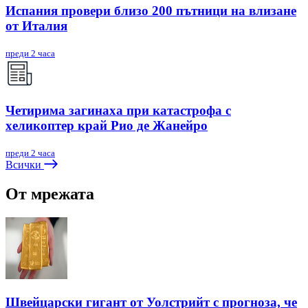
Испания провери близо 200 пътници на влизане
от Италия
преди 2 часа
Четирима загинаха при катастрофа с
хеликоптер край Рио де Жанейро
преди 2 часа
Всички
От мрежата
Швейцарски гигант от Уолстрийт с прогноза, че