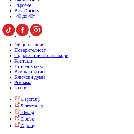
Търсене
Best Doctors
„40 до 40“
Общи условия
Поверителност
Съдържание от партньори
Контакти
Етичен кодекс
Всички статии
Ключови думи
Реклама
За нас
Dsport.bg
9meseca.bg
Idei.bg
Dbr.bg
Agri.bg