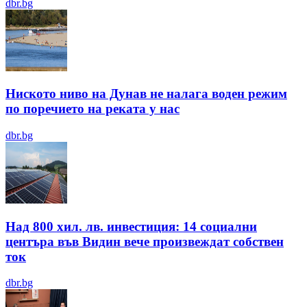
dbr.bg
Ниското ниво на Дунав не налага воден режим
по поречието на реката у нас
dbr.bg
Над 800 хил. лв. инвестиция: 14 социални
центъра във Видин вече произвеждат собствен
ток
dbr.bg