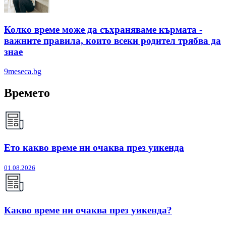
Колко време може да съхраняваме кърмата -
важните правила, които всеки родител трябва да
знае
9meseca.bg
Времето
Ето какво време ни очаква през уикенда
01.08.2026
Какво време ни очаква през уикенда?