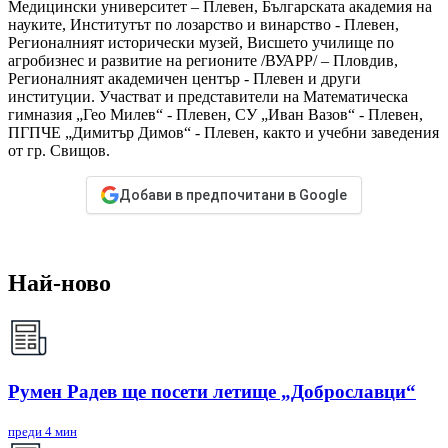
Медицински университет – Плевен, Българската академия на
науките, Институтът по лозарство и винарство - Плевен,
Регионалният исторически музей, Висшето училище по
агробизнес и развитие на регионите /ВУАРР/ – Пловдив,
Регионалният академичен център - Плевен и други
институции. Участват и представители на Математическа
гимназия „Гео Милев“ - Плевен, СУ „Иван Вазов“ - Плевен,
ПГПЧЕ „Димитър Димов“ - Плевен, както и учебни заведения
от гр. Свищов.
Добави в предпочитани в Google
Най-ново
Румен Радев ще посети летище „Доброславци“
преди 4 мин