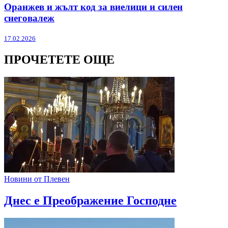
Оранжев и жълт код за виелици и силен
снеговалеж
17.02.2026
ПРОЧЕТЕТЕ ОЩЕ
Новини от Плевен
Днес е Преображение Господне