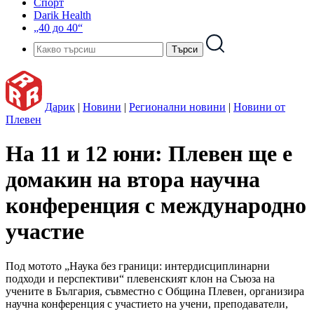
Спорт
Darik Health
„40 до 40“
Дарик
|
Новини
|
Регионални новини
|
Новини от
Плевен
На 11 и 12 юни: Плевен ще е
домакин на втора научна
конференция с международно
участие
Под мотото „Наука без граници: интердисциплинарни
подходи и перспективи“ плевенският клон на Съюза на
учените в България, съвместно с Община Плевен, организира
научна конференция с участието на учени, преподаватели,