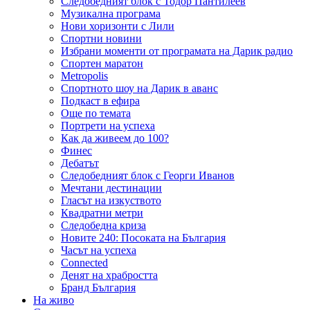
Следобедният блок с Тодор Пантилеев
Музикална програма
Нови хоризонти с Лили
Спортни новини
Избрани моменти от програмата на Дарик радио
Спортен маратон
Metropolis
Спортното шоу на Дарик в аванс
Подкаст в ефира
Още по темата
Портрети на успеха
Как да живеем до 100?
Финес
Дебатът
Следобедният блок с Георги Иванов
Мечтани дестинации
Гласът на изкуството
Квадратни метри
Следобедна криза
Новите 240: Посоката на България
Часът на успеха
Connected
Денят на храбростта
Бранд България
На живо