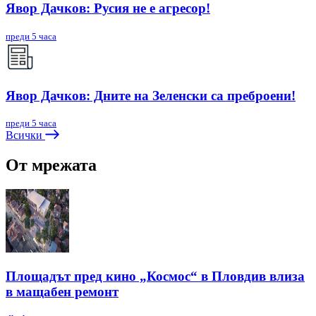
Явор Дачков: Русия не е агресор!
преди 5 часа
Явор Дачков: Дните на Зеленски са преброени!
преди 5 часа
Всички
От мрежата
Площадът пред кино „Космос“ в Пловдив влиза
в мащабен ремонт