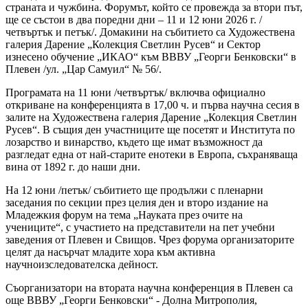
страната и чужбина. Форумът, който се провежда за втори път,
ще се състои в два поредни дни – 11 и 12 юни 2026 г. /
четвъртък и петък/. Домакини на събитието са Художествена
галерия Дарение „Колекция Светлин Русев“ и Сектор
изнесено обучение „ИКАО“ към ВВВУ „Георги Бенковски“ в
Плевен /ул. „Цар Самуил“ № 56/.
Програмата на 11 юни /четвъртък/ включва официално
откриване на конференцията в 17,00 ч. и първа научна сесия в
залите на Художествена галерия Дарение „Колекция Светлин
Русев“. В същия ден участниците ще посетят и Института по
лозарство и винарство, където ще имат възможност да
разгледат една от най-старите енотеки в Европа, съхраняваща
вина от 1892 г. до наши дни.
На 12 юни /петък/ събитието ще продължи с пленарни
заседания по секции през целия ден и второ издание на
Младежкия форум на тема „Науката през очите на
учениците“, с участието на представители на пет учебни
заведения от Плевен и Свищов. Чрез форума организаторите
целят да насърчат младите хора към активна
научноизследователска дейност.
Съорганизатори на втората научна конференция в Плевен са
още ВВВУ „Георги Бенковски“ - Долна Митрополия,