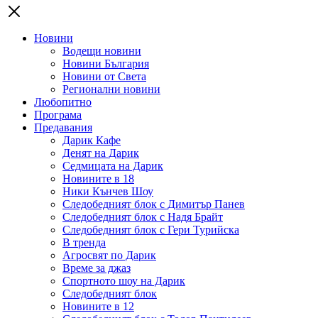
Новини
Водещи новини
Новини България
Новини от Света
Регионални новини
Любопитно
Програма
Предавания
Дарик Кафе
Денят на Дарик
Седмицата на Дарик
Новините в 18
Ники Кънчев Шоу
Следобедният блок с Димитър Панев
Следобедният блок с Надя Брайт
Следобедният блок с Гери Турийска
В тренда
Агросвят по Дарик
Време за джаз
Спортното шоу на Дарик
Следобедният блок
Новините в 12