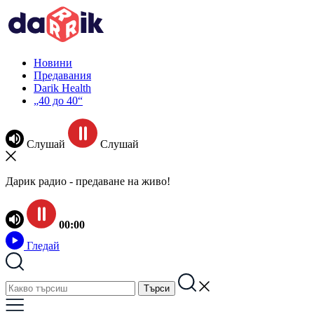
Новини
Предавания
Darik Health
„40 до 40“
Слушай
Слушай
Дарик радио - предаване на живо!
00:00
Гледай