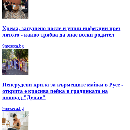
Хрема, запушено носле и ушни инфекции през
лятотo - какво трябва да знае всеки родител
9meseca.bg
Пеперудени крила за кърмещите майки в Русе -
открита е красива пейка в градинката на
площад "Дунав"
9meseca.bg