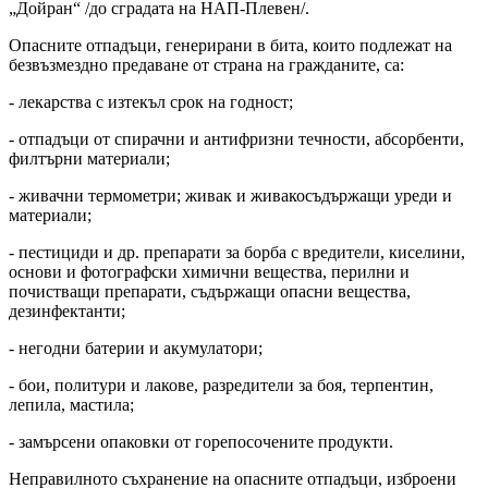
„Дойран“ /до сградата на НАП-Плевен/.
Опасните отпадъци, генерирани в бита, които подлежат на
безвъзмездно предаване от страна на гражданите, са:
- лекарства с изтекъл срок на годност;
- отпадъци от спирачни и антифризни течности, абсорбенти,
филтърни материали;
- живачни термометри; живак и живакосъдържащи уреди и
материали;
- пестициди и др. препарати за борба с вредители, киселини,
основи и фотографски химични вещества, перилни и
почистващи препарати, съдържащи опасни вещества,
дезинфектанти;
- негодни батерии и акумулатори;
- бои, политури и лакове, разредители за боя, терпентин,
лепила, мастила;
- замърсени опаковки от горепосочените продукти.
Неправилното съхранение на опасните отпадъци, изброени