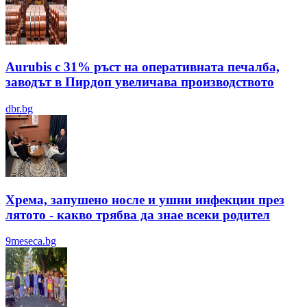
Aurubis с 31% ръст на оперативната печалба,
заводът в Пирдоп увеличава производството
dbr.bg
Хрема, запушено носле и ушни инфекции през
лятотo - какво трябва да знае всеки родител
9meseca.bg