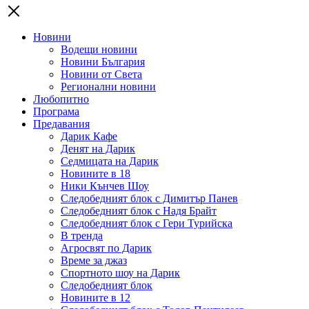
Новини
Водещи новини
Новини България
Новини от Света
Регионални новини
Любопитно
Програма
Предавания
Дарик Кафе
Денят на Дарик
Седмицата на Дарик
Новините в 18
Ники Кънчев Шоу
Следобедният блок с Димитър Панев
Следобедният блок с Надя Брайт
Следобедният блок с Гери Турийска
В тренда
Агросвят по Дарик
Време за джаз
Спортното шоу на Дарик
Следобедният блок
Новините в 12