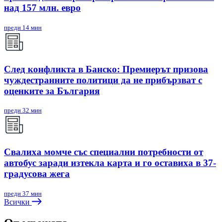
над 157 млн. евро
преди 14 мин
След конфликта в Банско: Премиерът призова
чуждестранните политици да не прибързват с
оценките за България
преди 32 мин
Свалиха момче със специални потребности от
автобус заради изтекла карта и го оставиха в 37-
градусова жега
преди 37 мин
Всички