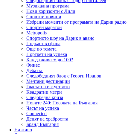
Следобедният блок с Тодор Пантилеев
Музикална програма
Нови хоризонти с Лили
Спортни новини
Избрани моменти от програмата на Дарик радио
Спортен маратон
Metropolis
Спортното шоу на Дарик в аванс
Подкаст в ефира
Още по темата
Портрети на успеха
Как да живеем до 100?
Финес
Дебатът
Следобедният блок с Георги Иванов
Мечтани дестинации
Гласът на изкуството
Квадратни метри
Следобедна криза
Новите 240: Посоката на България
Часът на успеха
Connected
Денят на храбростта
Бранд България
На живо