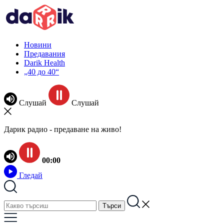
Новини
Предавания
Darik Health
„40 до 40“
Слушай
Слушай
Дарик радио - предаване на живо!
00:00
Гледай