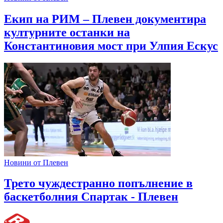
Екип на РИМ – Плевен документира
културните останки на
Константиновия мост при Улпия Ескус
Новини от Плевен
Трето чуждестранно попълнение в
баскетболния Спартак - Плевен