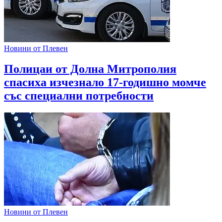
Новини от Плевен
Полицаи от Долна Митрополия
спасиха изчезнало 17-годишно момче
със специални потребности
Новини от Плевен