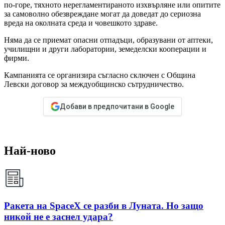
по-горе, тяхното нерегламентираното изхвърляне или опитите
за самоволно обезвреждане могат да доведат до сериозна
вреда на околната среда и човешкото здраве.
Няма да се приемат опасни отпадъци, образувани от аптеки,
училищни и други лаборатории, земеделски кооперации и
фирми.
Кампанията се организира съгласно сключен с Община
Левски договор за междуобщинско сътрудничество.
Добави в предпочитани в Google
Най-ново
Ракета на SpaceX се разби в Луната. Но защо
никой не е заснел удара?