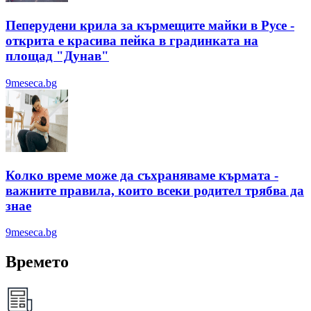
Пеперудени крила за кърмещите майки в Русе -
открита е красива пейка в градинката на
площад "Дунав"
9meseca.bg
Колко време може да съхраняваме кърмата -
важните правила, които всеки родител трябва да
знае
9meseca.bg
Времето