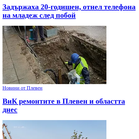
Задържаха 20-годишен, отнел телефона
на младеж след побой
Новини от Плевен
ВиК ремонтите в Плевен и областта
днес