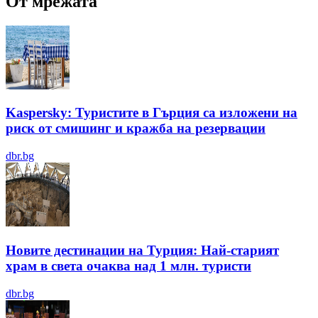
От мрежата
Kaspersky: Туристите в Гърция са изложени на
риск от смишинг и кражба на резервации
dbr.bg
Новите дестинации на Турция: Най-старият
храм в света очаква над 1 млн. туристи
dbr.bg