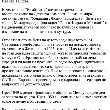
Иванка Ташева.
В местността "Камбаните" ще има церемония за
възстановяване на Детската асамблея "Знаме на мира",
организирана от Фондация „Людмила Живкова – Знаме на
мира“, Международна фондация "Св. св. Кирил и Методий" и
Националният учебен комплекс по култура с лицей за
изучаване на италиански език и култура.
Отбелязването на Деня на детето води началото си от
Световната конференция по въпросите на детското здраве,
състояла се в Женева през 1925 година. Идеята за отбелязване
на този ден идва същата година, когато китайският генерален
консул в Сан Франциско събира няколко китайски деца
сираци и ги води на празника на лодките-дракони(китайски
празник, водещ началото си от древността и свързан с
пролетното равноденствие). По-късно неговата инициатива е
продължена, като независимо от благотворителната акция в
САЩ и в Европа се провежда международна конференция по
въпросите на детското здраве.
През 1949 г. денят официално е обявен за Международен ден
за защита на децата. През 1950 г. 1 юни за първи път е честван
едновременно в 51 страни по света.
Във времето се доказва като един от най-забавните дни за