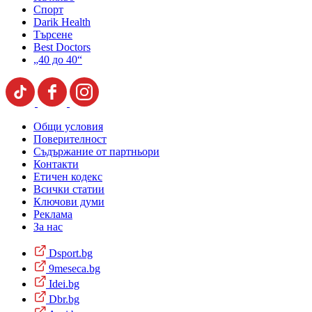
Спорт
Darik Health
Търсене
Best Doctors
„40 до 40“
Общи условия
Поверителност
Съдържание от партньори
Контакти
Етичен кодекс
Всички статии
Ключови думи
Реклама
За нас
Dsport.bg
9meseca.bg
Idei.bg
Dbr.bg