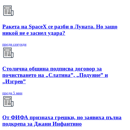
Ракета на SpaceX се разби в Луната. Но защо
никой не е заснел удара?
преди секунди
Столична община подписва договор за
почистването на „Слатина”, „Подуяне” и
„Изгрев”
преди 5 мин
От ФИФА признаха грешки, но заявиха пълна
подкрепа за Джани Инфантино