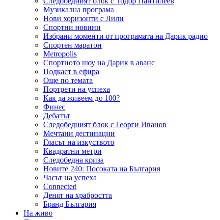
Следобедният блок с Тодор Пантилеев
Музикална програма
Нови хоризонти с Лили
Спортни новини
Избрани моменти от програмата на Дарик радио
Спортен маратон
Metropolis
Спортното шоу на Дарик в аванс
Подкаст в ефира
Още по темата
Портрети на успеха
Как да живеем до 100?
Финес
Дебатът
Следобедният блок с Георги Иванов
Мечтани дестинации
Гласът на изкуството
Квадратни метри
Следобедна криза
Новите 240: Посоката на България
Часът на успеха
Connected
Денят на храбростта
Бранд България
На живо