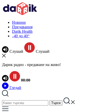
Новини
Предавания
Darik Health
„40 до 40“
Слушай
Слушай
Дарик радио - предаване на живо!
00:00
Гледай