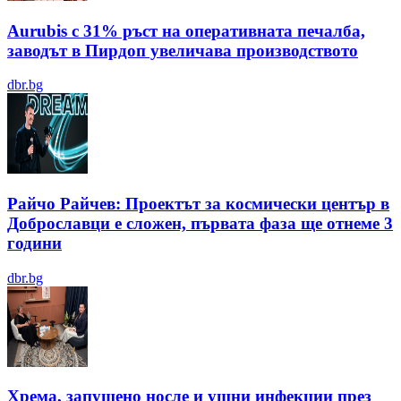
Aurubis с 31% ръст на оперативната печалба,
заводът в Пирдоп увеличава производството
dbr.bg
Райчо Райчев: Проектът за космически център в
Доброславци е сложен, първата фаза ще отнеме 3
години
dbr.bg
Хрема, запушено носле и ушни инфекции през