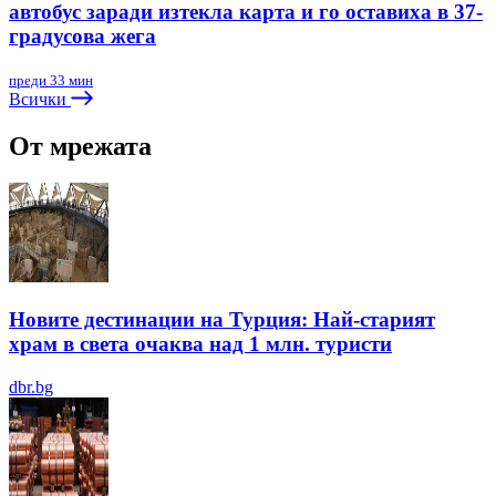
автобус заради изтекла карта и го оставиха в 37-
градусова жега
преди 33 мин
Всички
От мрежата
Новите дестинации на Турция: Най-старият
храм в света очаква над 1 млн. туристи
dbr.bg