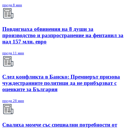
преди 8 мин
Повдигнаха обвинения на 8 души за
производство и разпространение на фентанил за
над 157 млн. евро
преди 11 мин
След конфликта в Банско: Премиерът призова
чуждестранните политици да не прибързват с
оценките за България
преди 28 мин
Свалиха момче със специални потребности от