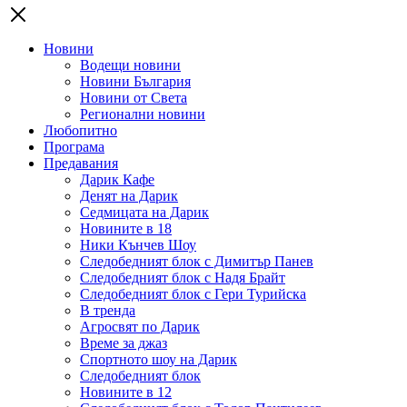
Новини
Водещи новини
Новини България
Новини от Света
Регионални новини
Любопитно
Програма
Предавания
Дарик Кафе
Денят на Дарик
Седмицата на Дарик
Новините в 18
Ники Кънчев Шоу
Следобедният блок с Димитър Панев
Следобедният блок с Надя Брайт
Следобедният блок с Гери Турийска
В тренда
Агросвят по Дарик
Време за джаз
Спортното шоу на Дарик
Следобедният блок
Новините в 12