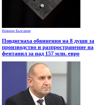
Новини България
Повдигнаха обвинения на 8 души за
производство и разпространение на
фентанил за над 157 млн. евро