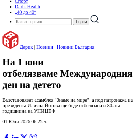
Спорт
Darik Health
„40 до 40“
Дарик
|
Новини
|
Новини България
На 1 юни
отбелязваме Международния
ден на детето
Възстановяват асамблея "Знаме на мира", а под патронажа на
президента Илияна Йотова ще бъде отбелязана и 80-ата
годишнина на УНИЦЕФ
01 Юни 2026 06:25 ч.