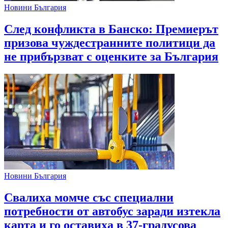
Новини България
След конфликта в Банско: Премиерът
призова чуждестранните политици да
не прибързват с оценките за България
Новини България
Свалиха момче със специални
потребности от автобус заради изтекла
карта и го оставиха в 37-градусова