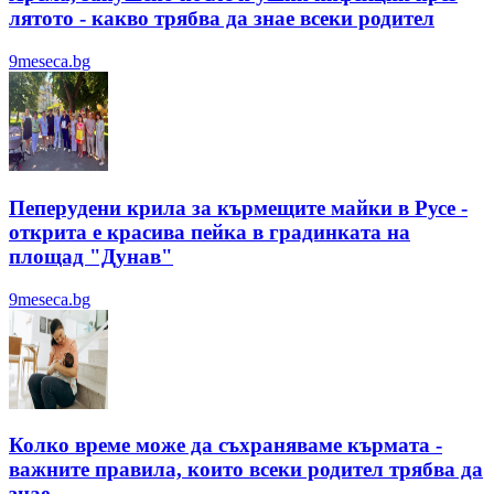
лятотo - какво трябва да знае всеки родител
9meseca.bg
Пеперудени крила за кърмещите майки в Русе -
открита е красива пейка в градинката на
площад "Дунав"
9meseca.bg
Колко време може да съхраняваме кърмата -
важните правила, които всеки родител трябва да
знае