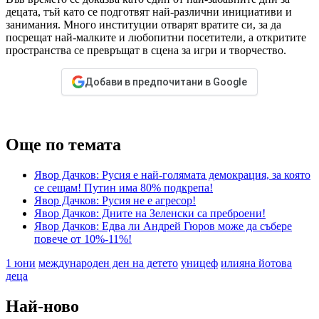
децата, тъй като се подготвят най-различни инициативи и
занимания. Много институции отварят вратите си, за да
посрещат най-малките и любопитни посетители, а откритите
пространства се превръщат в сцена за игри и творчество.
Добави в предпочитани в Google
Още по темата
Явор Дачков: Русия е най-голямата демокрация, за която
се сещам! Путин има 80% подкрепа!
Явор Дачков: Русия не е агресор!
Явор Дачков: Дните на Зеленски са преброени!
Явор Дачков: Едва ли Андрей Гюров може да събере
повече от 10%-11%!
1 юни
международен ден на детето
уницеф
илияна йотова
деца
Най-ново