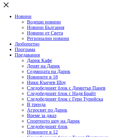
Новини
Водещи новини
Новини България
Новини от Света
Регионални новини
Любопитно
Програма
Предавания
Дарик Кафе
Денят на Дарик
Седмицата на Дарик
Новините в 18
Ники Кънчев Шоу
Следобедният блок с Димитър Панев
Следобедният блок с Надя Брайт
Следобедният блок с Гери Турийска
В тренда
Агросвят по Дарик
Време за джаз
Спортното шоу на Дарик
Следобедният блок
Новините в 12