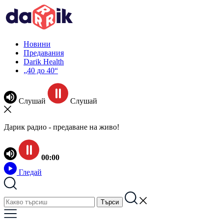
Новини
Предавания
Darik Health
„40 до 40“
Слушай
Слушай
Дарик радио - предаване на живо!
00:00
Гледай