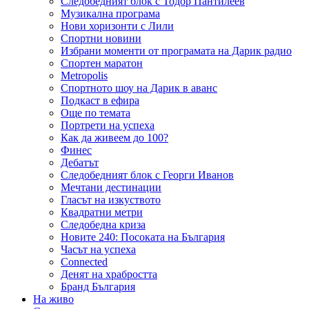
Следобедният блок с Тодор Пантилеев
Музикална програма
Нови хоризонти с Лили
Спортни новини
Избрани моменти от програмата на Дарик радио
Спортен маратон
Metropolis
Спортното шоу на Дарик в аванс
Подкаст в ефира
Още по темата
Портрети на успеха
Как да живеем до 100?
Финес
Дебатът
Следобедният блок с Георги Иванов
Мечтани дестинации
Гласът на изкуството
Квадратни метри
Следобедна криза
Новите 240: Посоката на България
Часът на успеха
Connected
Денят на храбростта
Бранд България
На живо