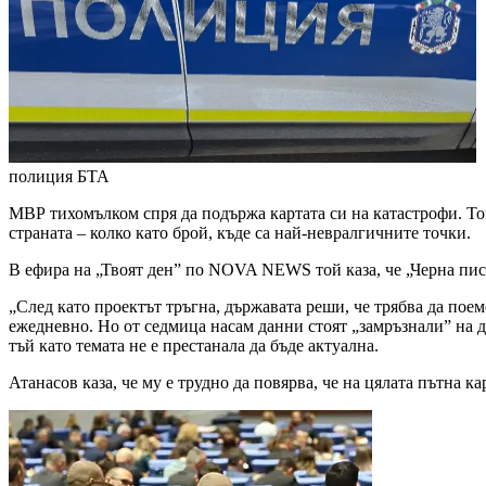
полиция
БТА
МВР тихомълком спря да подържа картата си на катастрофи. То
страната – колко като брой, къде са най-невралгичните точки.
В ефира на „Твоят ден” по NOVA NEWS той каза, че „Черна пист
„След като проектът тръгна, държавата реши, че трябва да поем
ежедневно. Но от седмица насам данни стоят „замръзнали” на да
тъй като темата не е престанала да бъде актуална.
Атанасов каза, че му е трудно да повярва, че на цялата пътна