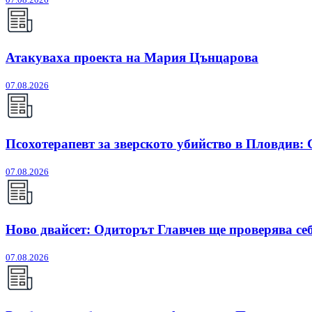
Атакуваха проекта на Мария Цънцарова
07.08.2026
Псохотерапевт за зверското убийство в Пловдив:
07.08.2026
Ново двайсет: Одиторът Главчев ще проверява себ
07.08.2026