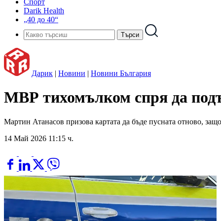
Спорт
Darik Health
„40 до 40“
Дарик
|
Новини
|
Новини България
МВР тихомълком спря да подъ
Мартин Атанасов призова картата да бъде пусната отново, защо
14 Май 2026 11:15 ч.