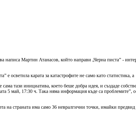
ва написа Мартин Атанасов, който направи „Черна писта” - инте
а” е осветила карата за катастрофите не само като статистика, 
е сама тази инициатива, което беше добра идея, и създаде собст
та 5 май, 17:30 ч. Така няма информация къде са проблемите”, о
 карта на страната има само 36 невралгични точки, имайки предв