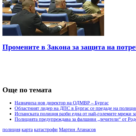
Промените в Закона за защита на потре
Още по темата
Назначиха нов директор на ОДМВР – Бургас
Областният лидер на ДПС в Бургас се предаде на полици
Испанската полиция разби една от най-големите мрежи з
Полицията предупреждава за фалшиви „лечители“ от Род
полиция
карта
катастрофи
Мартин Атанасов