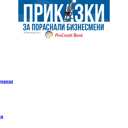
дмици
ия