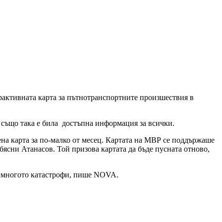
рактивната карта за пътнотранспортните произшествия в
а също така е била достъпна информация за всички.
вена карта за по-малко от месец. Картата на МВР се поддържаше
бясни Атанасов. Той призова картата да бъде пусната отново,
ид многото катастрофи, пише NOVA.