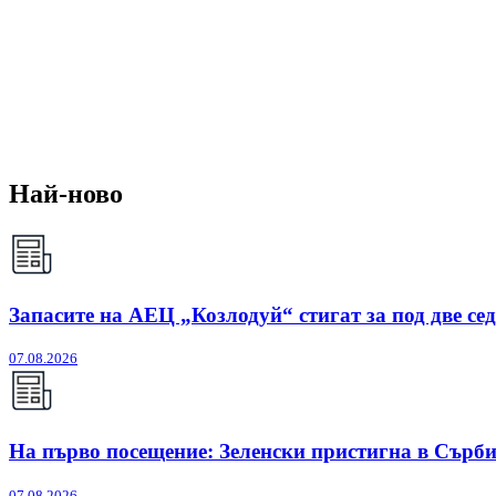
Най-ново
Запасите на АЕЦ „Козлодуй“ стигат за под две се
07.08.2026
На първо посещение: Зеленски пристигна в Сърб
07.08.2026