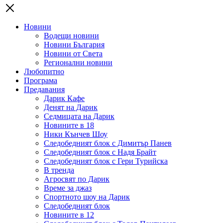
Новини
Водещи новини
Новини България
Новини от Света
Регионални новини
Любопитно
Програма
Предавания
Дарик Кафе
Денят на Дарик
Седмицата на Дарик
Новините в 18
Ники Кънчев Шоу
Следобедният блок с Димитър Панев
Следобедният блок с Надя Брайт
Следобедният блок с Гери Турийска
В тренда
Агросвят по Дарик
Време за джаз
Спортното шоу на Дарик
Следобедният блок
Новините в 12