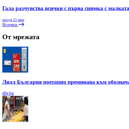
Гала разчувства всички с първа снимка с малкат
преди 25 мин
Всички
От мрежата
Лидл България поетапно преминава към обозначав
dbr.bg