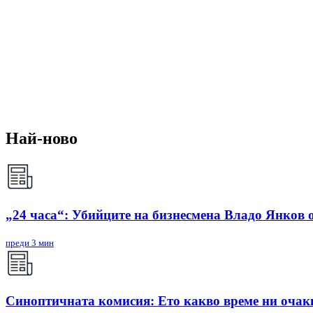
Най-ново
„24 часа“: Убийците на бизнесмена Владо Янков о
преди 3 мин
Синоптичната комисия: Ето какво време ни очак