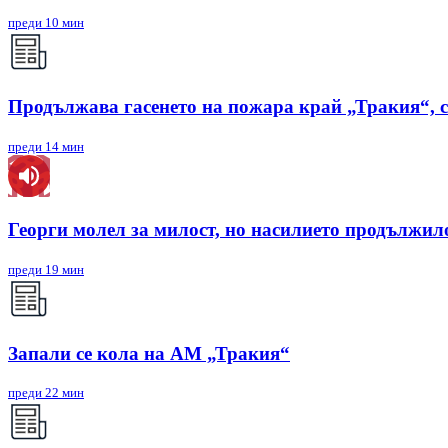
преди 10 мин
Продължава гасенето на пожара край „Тракия“, 
преди 14 мин
Георги молел за милост, но насилието продължил
преди 19 мин
Запали се кола на АМ „Тракия“
преди 22 мин