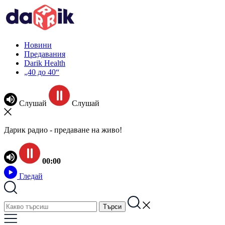
Новини
Предавания
Darik Health
„40 до 40“
Слушай
Слушай
Дарик радио - предаване на живо!
00:00
Гледай