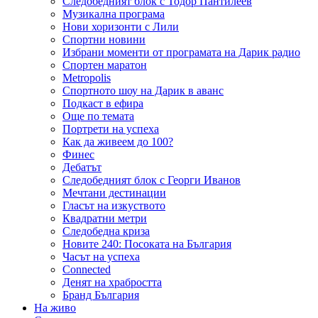
Следобедният блок с Тодор Пантилеев
Музикална програма
Нови хоризонти с Лили
Спортни новини
Избрани моменти от програмата на Дарик радио
Спортен маратон
Metropolis
Спортното шоу на Дарик в аванс
Подкаст в ефира
Още по темата
Портрети на успеха
Как да живеем до 100?
Финес
Дебатът
Следобедният блок с Георги Иванов
Мечтани дестинации
Гласът на изкуството
Квадратни метри
Следобедна криза
Новите 240: Посоката на България
Часът на успеха
Connected
Денят на храбростта
Бранд България
На живо