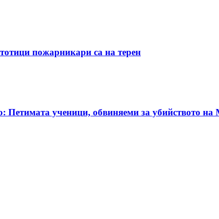
стотици пожарникари са на терен
о: Петимата ученици, обвиняеми за убийството на 