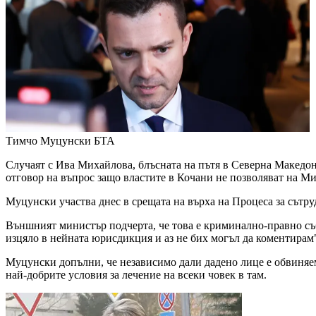
Тимчо Муцунски
БТА
Случаят с Ива Михайлова, блъсната на пътя в Северна Македон
отговор на въпрос защо властите в Кочани не позволяват на Ми
Муцунски участва днес в срещата на върха на Процеса за сът
Външният министър подчерта, че това е криминално-правно съб
изцяло в нейната юрисдикция и аз не бих могъл да коментирам
Муцунски допълни, че независимо дали дадено лице е обвиняем
най-добрите условия за лечение на всеки човек в там.