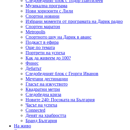
Следобедният блок с Тодор Пантилеев
Музикална програма
Нови хоризонти с Лили
Спортни новини
Избрани моменти от програмата на Дарик радио
Спортен маратон
Metropolis
Спортното шоу на Дарик в аванс
Подкаст в ефира
Още по темата
Портрети на успеха
Как да живеем до 100?
Финес
Дебатът
Следобедният блок с Георги Иванов
Мечтани дестинации
Гласът на изкуството
Квадратни метри
Следобедна криза
Новите 240: Посоката на България
Часът на успеха
Connected
Денят на храбростта
Бранд България
На живо