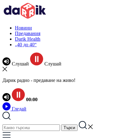
Новини
Предавания
Darik Health
„40 до 40“
Слушай
Слушай
Дарик радио - предаване на живо!
00:00
Гледай