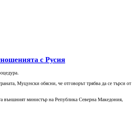
тношенията с Русия
роцедура.
раната, Муцунски обясни, че отговорът трябва да се търси от
ерта външният министър на Република Северна Македония,