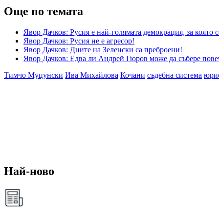
Още по темата
Явор Дачков: Русия е най-голямата демокрация, за която
Явор Дачков: Русия не е агресор!
Явор Дачков: Дните на Зеленски са преброени!
Явор Дачков: Едва ли Андрей Гюров може да събере пове
Тимчо Муцунски
Ива Михайлова
Кочани
съдебна система
юри
Най-ново