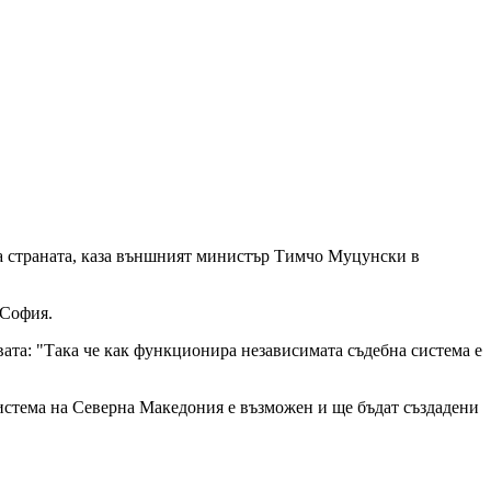
на страната, каза външният министър Тимчо Муцунски в
 София.
ата: "Така че как функционира независимата съдебна система е
система на Северна Македония е възможен и ще бъдат създадени