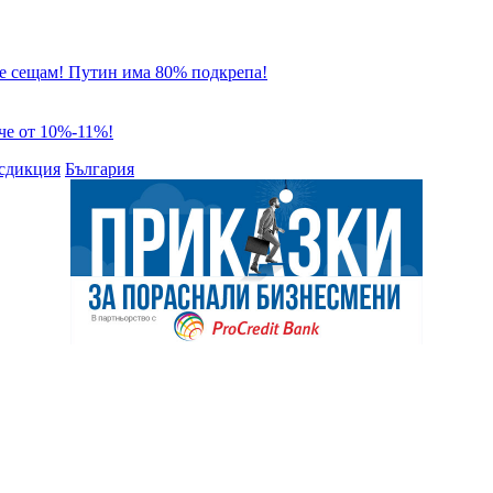
 се сещам! Путин има 80% подкрепа!
че от 10%-11%!
сдикция
България