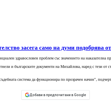
елство засега само на думи подобрява о
тенциален здравословен проблем със значението на наказателна п
тнели и българските документи на Михайлова, наред с тези от ст
им съдебната система да функционира по прозрачен начин", подч
Добави в предпочитани в Google