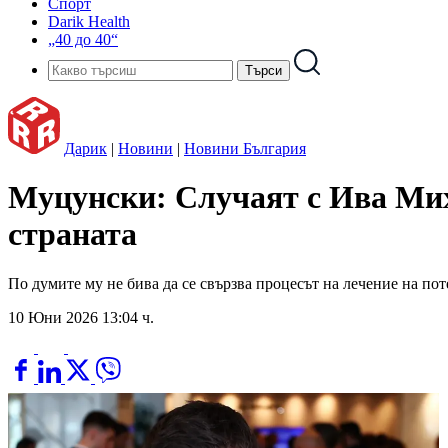
Спорт
Darik Health
„40 до 40“
Дарик
|
Новини
|
Новини България
Муцунски: Случаят с Ива Мих
страната
По думите му не бива да се свързва процесът на лечение на по
10 Юни 2026 13:04 ч.