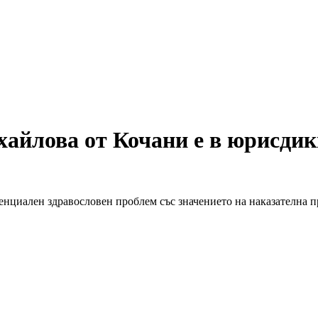
айлова от Кочани е в юрисдикц
тенциален здравословен проблем със значението на наказателна 