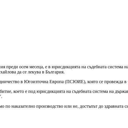
ия преди осем месеца, е в юрисдикцията на съдебната система 
хайлова да се лекува в България.
рудничество в Югоизточна Европа (ПСЮИЕ), която се провежда в
итие, което е под юрисдикцията на съдебната система на държав
".
о по наказателно производство или не, достъпът до здравната 