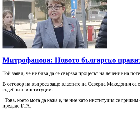
Митрофанова: Новото българско правит
Той заяви, че не бива да се свързва процесът на лечение на по
В отговор на въпроса защо властите на Северна Македония са о
съдебните институции.
"Това, което мога да кажа е, че ние като институция се гриж
предаде БТА.