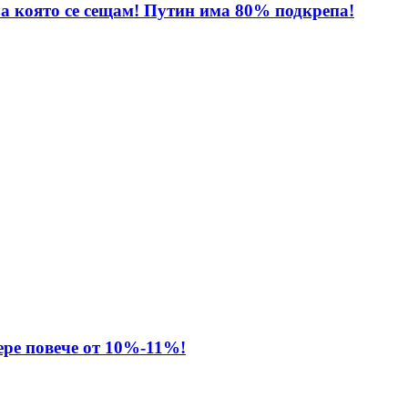
за която се сещам! Путин има 80% подкрепа!
ере повече от 10%-11%!