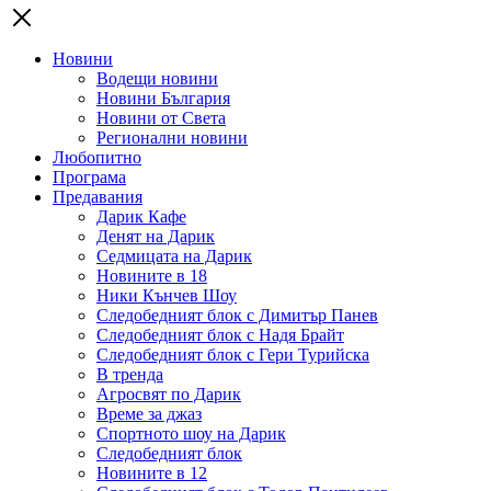
Новини
Водещи новини
Новини България
Новини от Света
Регионални новини
Любопитно
Програма
Предавания
Дарик Кафе
Денят на Дарик
Седмицата на Дарик
Новините в 18
Ники Кънчев Шоу
Следобедният блок с Димитър Панев
Следобедният блок с Надя Брайт
Следобедният блок с Гери Турийска
В тренда
Агросвят по Дарик
Време за джаз
Спортното шоу на Дарик
Следобедният блок
Новините в 12