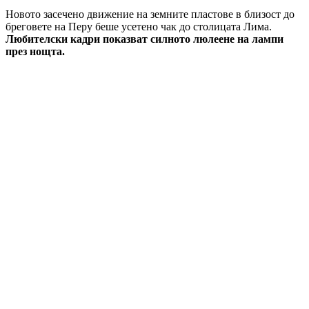
Новото засечено движение на земните пластове в близост до
бреговете на Перу беше усетено чак до столицата Лима.
Любителски кадри показват силното люлеене на лампи
през нощта.