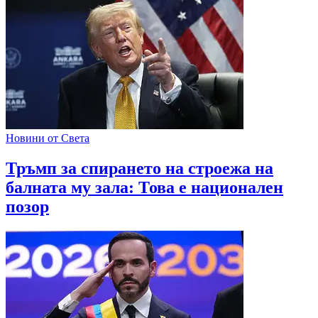
Новини от Света
Тръмп за спирането на строежа на
балната му зала: Това е национален
позор