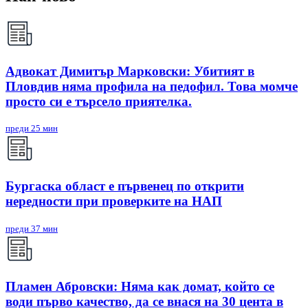
Адвокат Димитър Марковски: Убитият в
Пловдив няма профила на педофил. Това момче
просто си е търсело приятелка.
преди 25 мин
Бургаска област е първенец по открити
нередности при проверките на НАП
преди 37 мин
Пламен Абровски: Няма как домат, който се
води първо качество, да се внася на 30 цента в