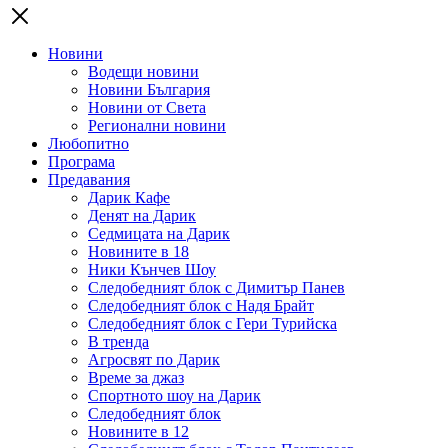
Новини
Водещи новини
Новини България
Новини от Света
Регионални новини
Любопитно
Програма
Предавания
Дарик Кафе
Денят на Дарик
Седмицата на Дарик
Новините в 18
Ники Кънчев Шоу
Следобедният блок с Димитър Панев
Следобедният блок с Надя Брайт
Следобедният блок с Гери Турийска
В тренда
Агросвят по Дарик
Време за джаз
Спортното шоу на Дарик
Следобедният блок
Новините в 12