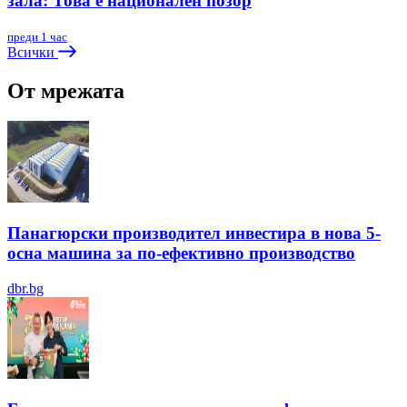
зала: Това е национален позор
преди 1 час
Всички
От мрежата
Панагюрски производител инвестира в нова 5-
осна машина за по-ефективно производство
dbr.bg