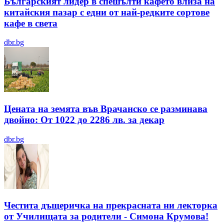
Българският лидер в спешълти кафето влиза на
китайския пазар с едни от най-редките сортове
кафе в света
dbr.bg
Цената на земята във Врачанско се разминава
двойно: От 1022 до 2286 лв. за декар
dbr.bg
Честита дъщеричка на прекрасната ни лекторка
от Училищата за родители - Симона Крумова!