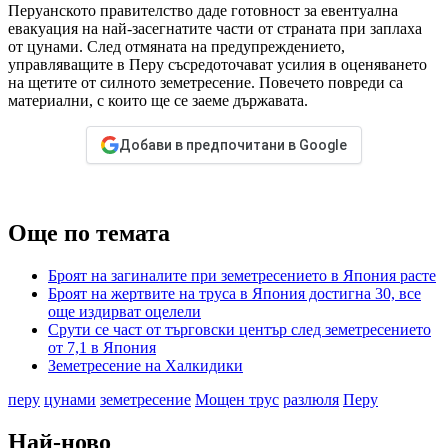
Перуанското правителство даде готовност за евентуална
евакуация на най-засегнатите части от страната при заплаха
от цунами. След отмяната на предупреждението,
управляващите в Перу съсредоточават усилия в оценяването
на щетите от силното земетресение. Повечето повреди са
материални, с които ще се заеме държавата.
Добави в предпочитани в Google
Още по темата
Броят на загиналите при земетресението в Япония расте
Броят на жертвите на труса в Япония достигна 30, все
още издирват оцелели
Срути се част от търговски център след земетресението
от 7,1 в Япония
Земетресение на Халкидики
перу
цунами
земетресение
Мощен трус
разлюля
Перу
Най-ново