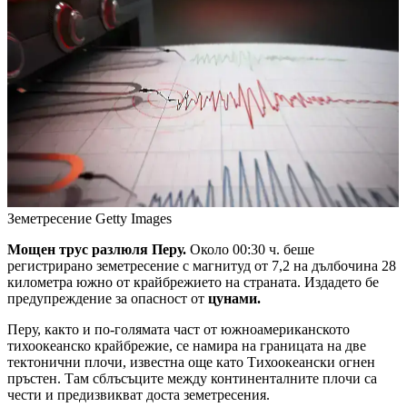
Земетресение
Getty Images
Мощен трус разлюля Перу.
Около 00:30 ч. беше
регистрирано земетресение с магнитуд от 7,2 на дълбочина 28
километра южно от крайбрежието на страната. Издадето бе
предупреждение за опасност от
цунами.
Перу, както и по-голямата част от южноамериканското
тихоокеанско крайбрежие, се намира на границата на две
тектонични плочи, известна още като Тихоокеански огнен
пръстен. Там сблъсъците между континенталните плочи са
чести и предизвикват доста земетресения.