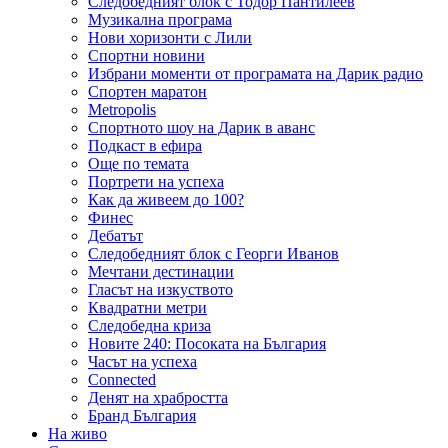
Следобедният блок с Тодор Пантилеев
Музикална програма
Нови хоризонти с Лили
Спортни новини
Избрани моменти от програмата на Дарик радио
Спортен маратон
Metropolis
Спортното шоу на Дарик в аванс
Подкаст в ефира
Още по темата
Портрети на успеха
Как да живеем до 100?
Финес
Дебатът
Следобедният блок с Георги Иванов
Мечтани дестинации
Гласът на изкуството
Квадратни метри
Следобедна криза
Новите 240: Посоката на България
Часът на успеха
Connected
Денят на храбростта
Бранд България
На живо