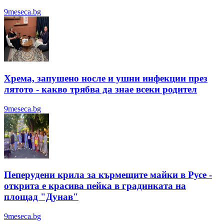
9meseca.bg
Хрема, запушено носле и ушни инфекции през
лятотo - какво трябва да знае всеки родител
9meseca.bg
Пеперудени крила за кърмещите майки в Русе -
открита е красива пейка в градинката на
площад "Дунав"
9meseca.bg