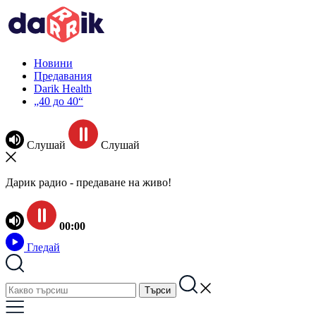
Новини
Предавания
Darik Health
„40 до 40“
Слушай
Слушай
Дарик радио - предаване на живо!
00:00
Гледай