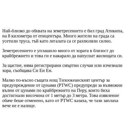
Най-близко до обхвата на земетресението е бил град Атикипа,
на 8 километра от епицентъра. Много жители на града са
усетили труса, тъй като легалата са се разлюляли силно.
Земетресението е уплашило много от хората в близост до
крайбрежието и това ги е накарало да напуснат жилищата си.
За щастие, няма регистрирани смъртни случаи или изчезнали
хора, съобщава Си Ен Ен.
Малко по-късно същата нощ Тихоокеанският център за
предупреждение от цунами (PTWC) предупреди за възможни
вълни от цунами по крайбрежието на Перу, които биха
достигнали височина от 1 метър до 3 метра. Това изявление
обаче беше отменено, като от PTWC казаха, че тази заплаха
вече не е налице.