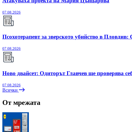
Атакуваха проекта на Мария Цънцарова
07.08.2026
Псохотерапевт за зверското убийство в Пловдив:
07.08.2026
Ново двайсет: Одиторът Главчев ще проверява себ
07.08.2026
Всички
От мрежата