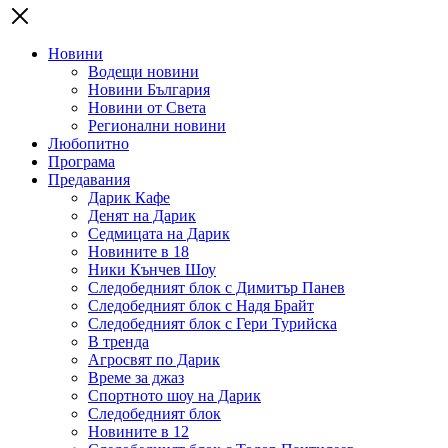
Новини
Водещи новини
Новини България
Новини от Света
Регионални новини
Любопитно
Програма
Предавания
Дарик Кафе
Денят на Дарик
Седмицата на Дарик
Новините в 18
Ники Кънчев Шоу
Следобедният блок с Димитър Панев
Следобедният блок с Надя Брайт
Следобедният блок с Гери Турийска
В тренда
Агросвят по Дарик
Време за джаз
Спортното шоу на Дарик
Следобедният блок
Новините в 12