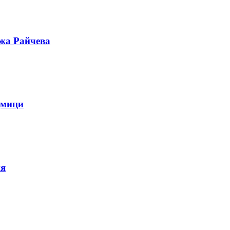
ужа Райчева
дмици
ия