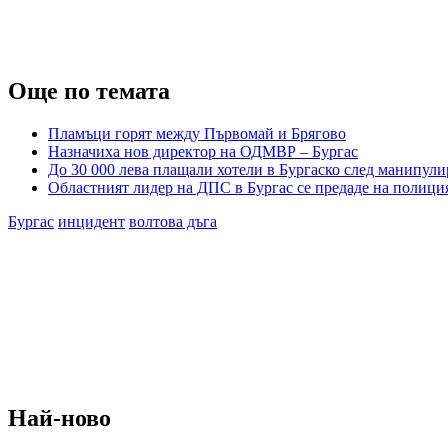
Още по темата
Пламъци горят между Първомай и Брягово
Назначиха нов директор на ОДМВР – Бургас
До 30 000 лева плащали хотели в Бургаско след манипули
Областният лидер на ДПС в Бургас се предаде на полици
Бургас
инцидент
волтова дъга
Най-ново