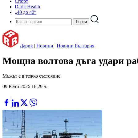
Спорт
Darik Health
„40 до 40“
Дарик
|
Новини
|
Новини България
Мощна волтова дъга удари ра
Мъжът е в тежко състояние
09 Юни 2026 16:29 ч.