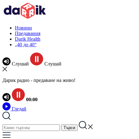
Новини
Предавания
Darik Health
„40 до 40“
Слушай
Слушай
Дарик радио - предаване на живо!
00:00
Гледай