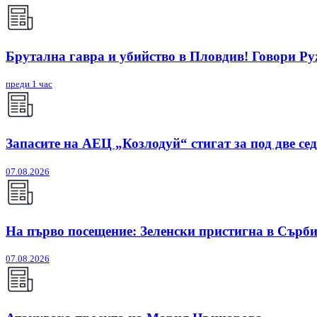
Брутална гавра и убийство в Пловдив! Говори Р
преди 1 час
Запасите на АЕЦ „Козлодуй“ стигат за под две се
07.08.2026
На първо посещение: Зеленски пристигна в Сърб
07.08.2026