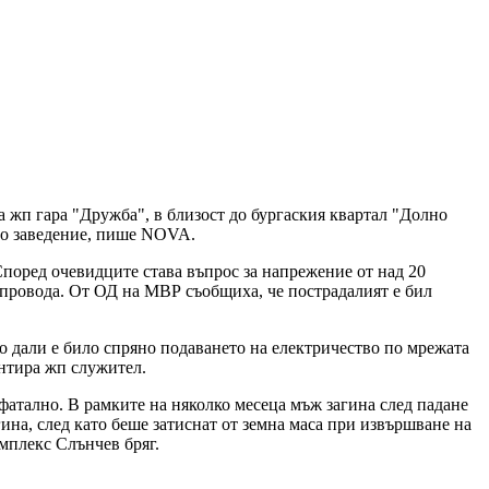
жп гара "Дружба", в близост до бургаския квартал "Долно
бно заведение, пише NOVA.
Според очевидците става въпрос за напрежение от над 20
опровода. От ОД на МВР съобщиха, че пострадалият е бил
но дали е било спряно подаването на електричество по мрежата
ентира жп служител.
фатално. В рамките на няколко месеца мъж загина след падане
ина, след като беше затиснат от земна маса при извършване на
мплекс Слънчев бряг.