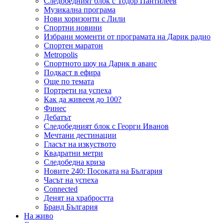
Следобедният блок с Тодор Пантилеев
Музикална програма
Нови хоризонти с Лили
Спортни новини
Избрани моменти от програмата на Дарик радио
Спортен маратон
Metropolis
Спортното шоу на Дарик в аванс
Подкаст в ефира
Още по темата
Портрети на успеха
Как да живеем до 100?
Финес
Дебатът
Следобедният блок с Георги Иванов
Мечтани дестинации
Гласът на изкуството
Квадратни метри
Следобедна криза
Новите 240: Посоката на България
Часът на успеха
Connected
Денят на храбростта
Бранд България
На живо