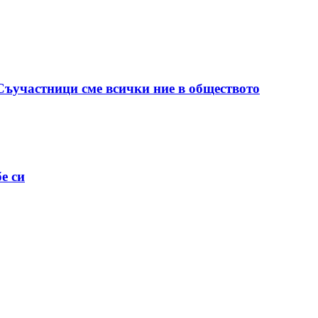
 Съучастници сме всички ние в обществото
е си