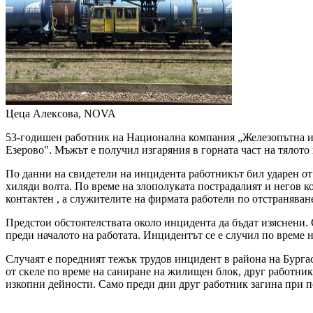
Цеца Алексова, NOVA
53-годишен работник на Национална компания „Железопътна ин
Езерово". Мъжът е получил изгаряния в горната част на тялото
По данни на свидетели на инцидента работникът бил ударен от
хиляди волта. По време на злополуката пострадалият и негов 
контактен , а служителите на фирмата работели по отстраняван
Предстои обстоятелствата около инцидента да бъдат изяснени. 
преди началото на работата. Инцидентът се е случил по време 
Случаят е поредният тежък трудов инцидент в района на Бургас
от скеле по време на саниране на жилищен блок, друг работник 
изкопни дейности. Само преди дни друг работник загина при п