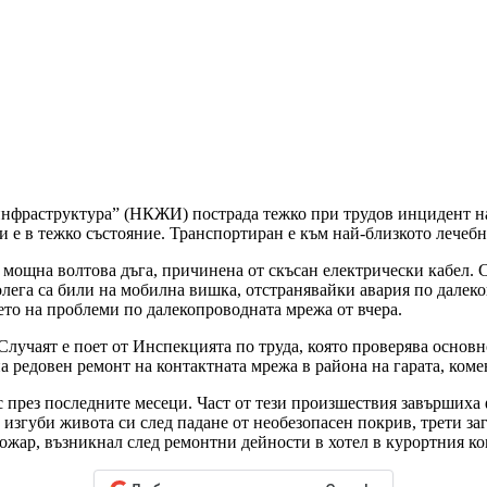
фраструктура” (НКЖИ) пострада тежко при трудов инцидент на 
 и е в тежко състояние. Транспортиран е към най-близкото лече
 мощна волтова дъга, причинена от скъсан електрически кабел. 
колега са били на мобилна вишка, отстранявайки авария по далек
ето на проблеми по далекопроводната мрежа от вчера.
Случаят е поет от Инспекцията по труда, която проверява основ
на редовен ремонт на контактната мрежа в района на гарата, ком
 през последните месеци. Част от тези произшествия завършиха 
изгуби живота си след падане от необезопасен покрив, трети заг
ожар, възникнал след ремонтни дейности в хотел в курортния ко