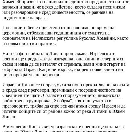
Хаменей призова за национално единство пред лицето на тези
заплахи и заяви, че всяко действие, което създава песимизъм
или разочарование сред обществеността, се равнява на
подпомагане на врага.
Посланието беше прочетено от негово име по време на
церемонии, отбелязващи годишнината от смъртта на
основателя на Ислямската република Рухолах Хомейни, както
и голям шиитски празник.
На този фон войната в Ливан продължава. Израелските
военни ще продължат да извършват операции в северния си
съсед и няма да се изтеглят от страната, заяви министърът на
отбраната Израел Кац в четвъртък, въпреки обявяването на
ново прекратяване на огъня.
Израел и Ливан се споразумяха за ново прекратяване на огъня
в сряда след преговори, преминали с посредничеството на
Съединените щати. Съгласно споразумението, ливанската
войнствена групировка „Хизбула“, която не участва в
преговорите, трябва да спре всички атаки срещу Израел и да
изтегли бойците си от района южно от река Литани в Южен
Ливан.
В изявление Кац заяви, че израелските военни ще останат в
части от Южен Ливан, които окупират, като част от това,