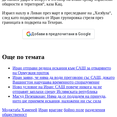
общности и територия“, каза Кац.
Израел нахлу в Ливан през март в преследване на „Хизбула“,
след като подкрепяната от Иран групировка стреля през
границата в подкрепа на Техеран.
Добави в предпочитани в Google
Още по темата
Иран отправи редица искания към САЩ за отварянето
на Ормузкия проток
Иран заяви, че няма да води преговори със САЩ, докато
Вашингтон нарушава временното споразумение
Ново условие на Иран: САЩ повече никога да не
отправят заплахи срещу Ислямската република
Масуд Пезешкиан: Няма да се поддадем на принуда,
нито ще приемем искания, наложени ни със сила
Моджтаба Хаменей
Иран
врагове
бойно поле
разделения
общественост