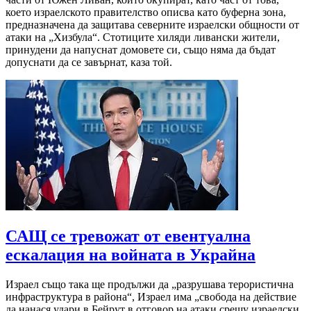
което израелското правителство описва като буферна зона,
предназначена да защитава северните израелски общности от
атаки на „Хизбула“. Стотиците хиляди ливански жители,
принудени да напуснат домовете си, също няма да бъдат
допуснати да се завърнат, каза той.
САЩ се тревожат от евентуална
ескалация на войната в Украйна
Израел също така ще продължи да „разрушава терористична
инфраструктура в района“, Израел има „свобода на действие
да нанася удари в Бейрут в отговор на атаки срещу израелски