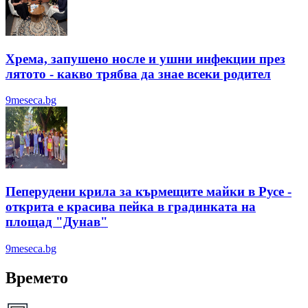
Хрема, запушено носле и ушни инфекции през
лятотo - какво трябва да знае всеки родител
9meseca.bg
Пеперудени крила за кърмещите майки в Русе -
открита е красива пейка в градинката на
площад "Дунав"
9meseca.bg
Времето