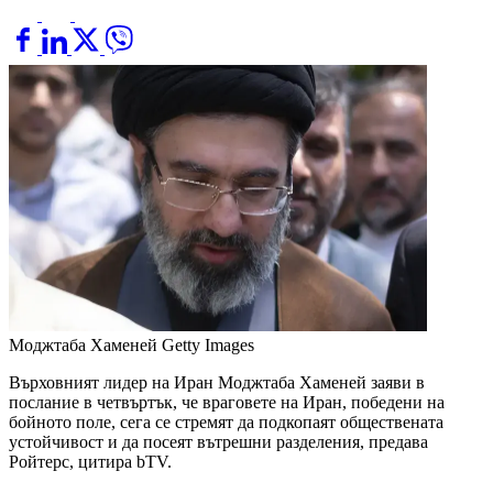
Моджтаба Хаменей
Getty Images
Върховният лидер на Иран Моджтаба Хаменей заяви в
послание в четвъртък, че враговете на Иран, победени на
бойното поле, сега се стремят да подкопаят обществената
устойчивост и да посеят вътрешни разделения, предава
Ройтерс, цитира bTV.