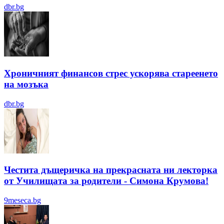
dbr.bg
Хроничният финансов стрес ускорява стареенето
на мозъка
dbr.bg
Честита дъщеричка на прекрасната ни лекторка
от Училищата за родители - Симона Крумова!
9meseca.bg