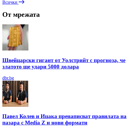
Всички
От мрежата
Швейцарски гигант от Уолстрийт с прогноза, че
златото ще удари 5000 долара
dbr.bg
Павел Колев и Ицака пренаписват правилата на
пазара с Media Z и нови формати