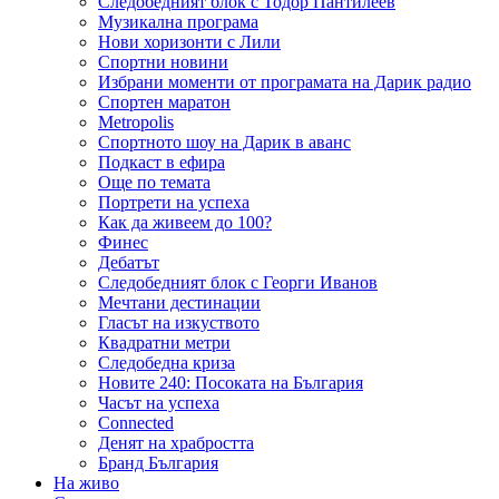
Следобедният блок с Тодор Пантилеев
Музикална програма
Нови хоризонти с Лили
Спортни новини
Избрани моменти от програмата на Дарик радио
Спортен маратон
Metropolis
Спортното шоу на Дарик в аванс
Подкаст в ефира
Още по темата
Портрети на успеха
Как да живеем до 100?
Финес
Дебатът
Следобедният блок с Георги Иванов
Мечтани дестинации
Гласът на изкуството
Квадратни метри
Следобедна криза
Новите 240: Посоката на България
Часът на успеха
Connected
Денят на храбростта
Бранд България
На живо