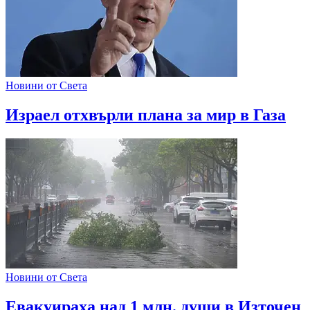
Новини от Света
Израел отхвърли плана за мир в Газа
Новини от Света
Евакуираха над 1 млн. души в Източен