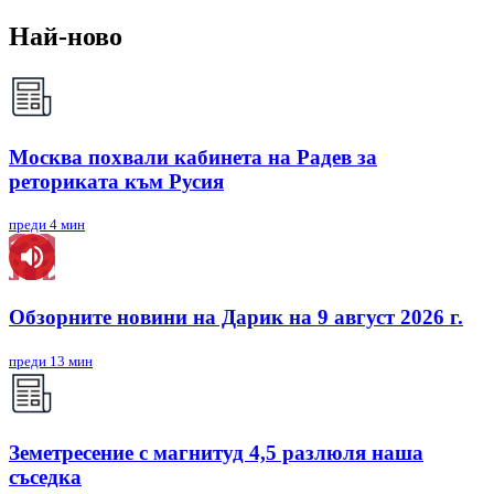
Най-ново
Москва похвали кабинета на Радев за
реториката към Русия
преди 4 мин
Обзорните новини на Дарик на 9 август 2026 г.
преди 13 мин
Земетресение с магнитуд 4,5 разлюля наша
съседка