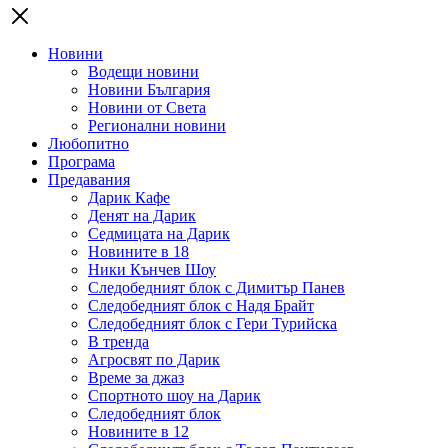
Новини
Водещи новини
Новини България
Новини от Света
Регионални новини
Любопитно
Програма
Предавания
Дарик Кафе
Денят на Дарик
Седмицата на Дарик
Новините в 18
Ники Кънчев Шоу
Следобедният блок с Димитър Панев
Следобедният блок с Надя Брайт
Следобедният блок с Гери Турийска
В тренда
Агросвят по Дарик
Време за джаз
Спортното шоу на Дарик
Следобедният блок
Новините в 12