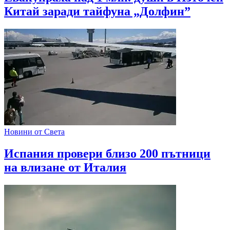
Китай заради тайфуна „Долфин”
Новини от Света
Испания провери близо 200 пътници
на влизане от Италия