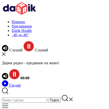
Новини
Предавания
Darik Health
„40 до 40“
Слушай
Слушай
Дарик радио - предаване на живо!
00:00
Гледай