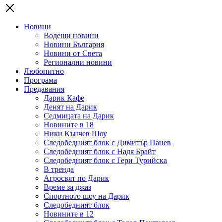
Новини
Водещи новини
Новини България
Новини от Света
Регионални новини
Любопитно
Програма
Предавания
Дарик Кафе
Денят на Дарик
Седмицата на Дарик
Новините в 18
Ники Кънчев Шоу
Следобедният блок с Димитър Панев
Следобедният блок с Надя Брайт
Следобедният блок с Гери Турийска
В тренда
Агросвят по Дарик
Време за джаз
Спортното шоу на Дарик
Следобедният блок
Новините в 12