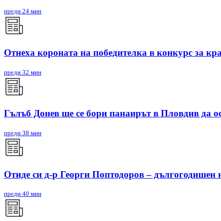
преди 24 мин
Отнеха короната на победителка в конкурс за кр
преди 32 мин
Гълъб Донев ще се бори панаирът в Пловдив да о
преди 38 мин
Отиде си д-р Георги Поптодоров – дългогодишен
преди 40 мин