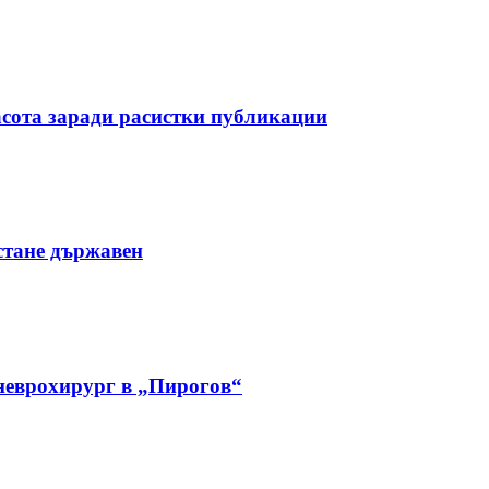
асота заради расистки публикации
стане държавен
 неврохирург в „Пирогов“