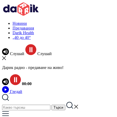
Новини
Предавания
Darik Health
„40 до 40“
Слушай
Слушай
Дарик радио - предаване на живо!
00:00
Гледай