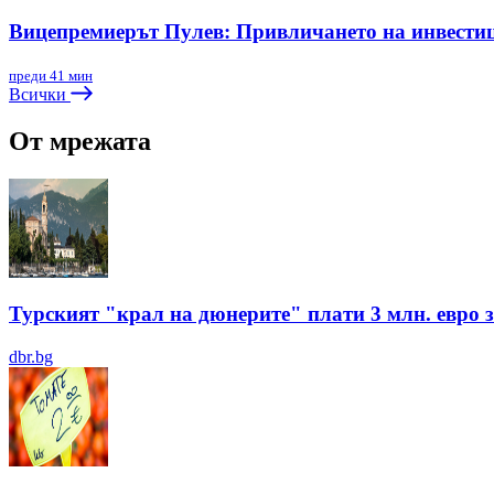
Вицепремиерът Пулев: Привличането на инвестиц
преди 41 мин
Всички
От мрежата
Турският "крал на дюнерите" плати 3 млн. евро з
dbr.bg