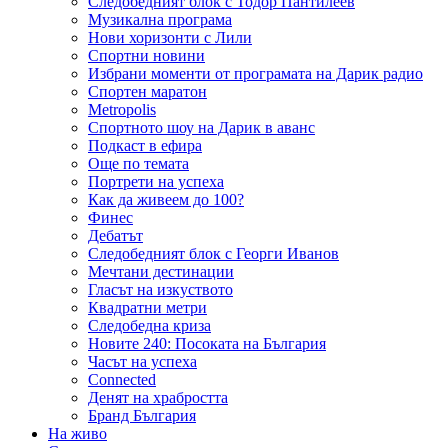
Следобедният блок с Тодор Пантилеев
Музикална програма
Нови хоризонти с Лили
Спортни новини
Избрани моменти от програмата на Дарик радио
Спортен маратон
Metropolis
Спортното шоу на Дарик в аванс
Подкаст в ефира
Още по темата
Портрети на успеха
Как да живеем до 100?
Финес
Дебатът
Следобедният блок с Георги Иванов
Мечтани дестинации
Гласът на изкуството
Квадратни метри
Следобедна криза
Новите 240: Посоката на България
Часът на успеха
Connected
Денят на храбростта
Бранд България
На живо