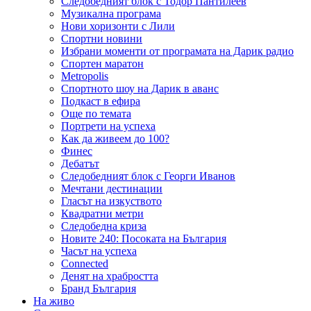
Следобедният блок с Тодор Пантилеев
Музикална програма
Нови хоризонти с Лили
Спортни новини
Избрани моменти от програмата на Дарик радио
Спортен маратон
Metropolis
Спортното шоу на Дарик в аванс
Подкаст в ефира
Още по темата
Портрети на успеха
Как да живеем до 100?
Финес
Дебатът
Следобедният блок с Георги Иванов
Мечтани дестинации
Гласът на изкуството
Квадратни метри
Следобедна криза
Новите 240: Посоката на България
Часът на успеха
Connected
Денят на храбростта
Бранд България
На живо