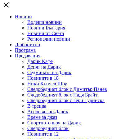
Новини
Водещи новини
Новини България
Новини от Света
Регионални новини
Любопитно
Програма
Предавания
Дарик Кафе
Денят на Дарик
Седмицата на Дарик
Новините в 18
Ники Кънчев Шоу
Следобедният блок с Димитър Панев
Следобедният блок с Надя Брайт
Следобедният блок с Гери Турийска
В тренда
Агросвят по Дарик
Време за джаз
Спортното шоу на Дарик
Следобедният блок
Новините в 12