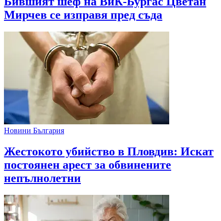
Бившият шеф на ВиК-Бургас Цветан
Мирчев се изправя пред съда
Новини България
Жестокото убийство в Пловдив: Искат
постоянен арест за обвинените
непълнолетни