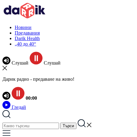
Новини
Предавания
Darik Health
„40 до 40“
Слушай
Слушай
Дарик радио - предаване на живо!
00:00
Гледай