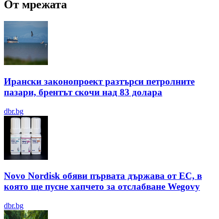
От мрежата
Ирански законопроект разтърси петролните
пазари, брентът скочи над 83 долара
dbr.bg
Novo Nordisk обяви първата държава от ЕС, в
която ще пусне хапчето за отслабване Wegovy
dbr.bg