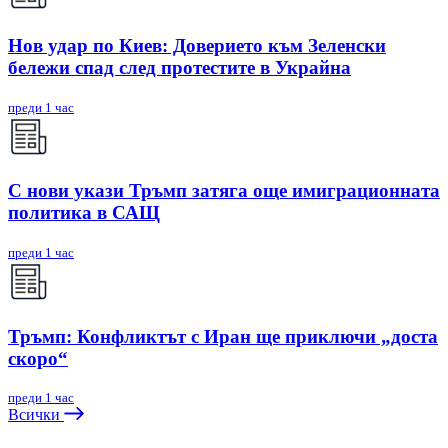
Нов удар по Киев: Доверието към Зеленски
бележи спад след протестите в Украйна
преди 1 час
С нови укази Тръмп затяга още имиграционната
политика в САЩ
преди 1 час
Тръмп: Конфликтът с Иран ще приключи „доста
скоро“
преди 1 час
Всички