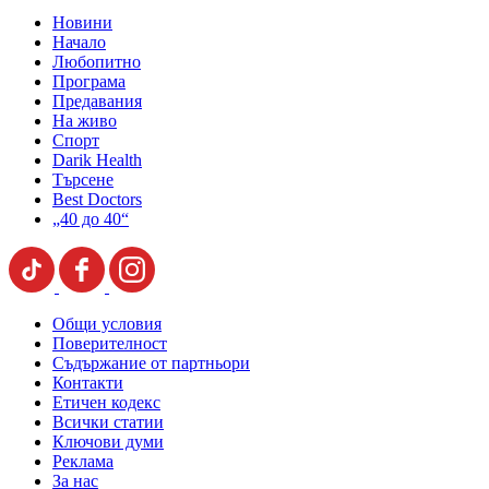
Новини
Начало
Любопитно
Програма
Предавания
На живо
Спорт
Darik Health
Търсене
Best Doctors
„40 до 40“
Общи условия
Поверителност
Съдържание от партньори
Контакти
Етичен кодекс
Всички статии
Ключови думи
Реклама
За нас