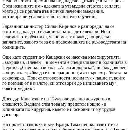
Недоволството преминава под надслов „Бъдеще в България“.
Сред исканията им - адекватна утвърдена стартова заплата,
която да се прилага във всички лечебни заведения,
мотивиращи условия за допълнители обучения.
Здравният министър Силви Кирилов е разпоредил да се
изготви доклад по исканията на младите лекари. Но от
ведомството обясниха, че не могат пряко да определят
заплатите, защото това е в правомошията на ръководствата на
болниците.
Още като студент д-р Кацарски се насочва към хирургията.
Завършва в Плевен - в момента е специализант в болницата в
Перник. „Специализирах в „Александорвска“, не бях доволен
– хирургът трябва да е в операционна, а аз вършех работата на
секретарка. Повече отговорности носим тук - пациент, който
го поемеш от началото, си отговорен до изписването му“,
обясни медикът.
Днес д-р Кацарски е на 12-часово дневно дежурство в
спешното. Веднага след това му предстои нощно - в
Клиниката по хирургия, където е и основният му трудов
договор.
На протест излязоха и във Враца. Там специализантите са
малко – в отделението по рехабилитация има един. Д-р Генова