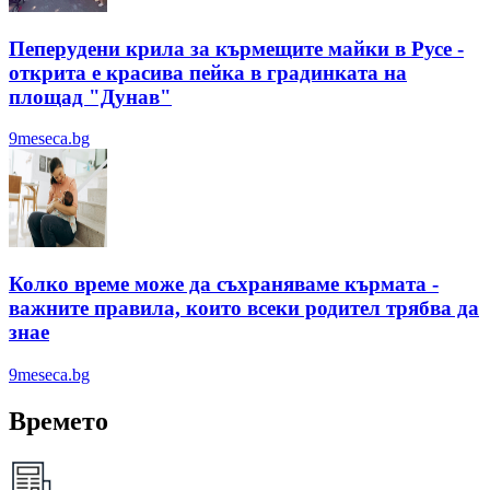
Пеперудени крила за кърмещите майки в Русе -
открита е красива пейка в градинката на
площад "Дунав"
9meseca.bg
Колко време може да съхраняваме кърмата -
важните правила, които всеки родител трябва да
знае
9meseca.bg
Времето