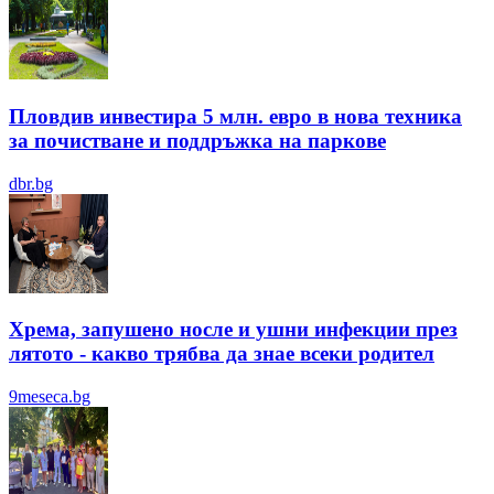
Пловдив инвестира 5 млн. евро в нова техника
за почистване и поддръжка на паркове
dbr.bg
Хрема, запушено носле и ушни инфекции през
лятотo - какво трябва да знае всеки родител
9meseca.bg