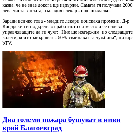
казва, че не знае докога ще издържи. Самата тя получава 2000
лева чиста заплата, а младият лекар - още по-малко.
Заради всичко това - младите лекари поискаха промени. Д-р
Кацарски ги подкрепя от работното си място и се надява
управляващите да ги чуят: „Ние ще издържим, но следващите
колеги, които завършват - 60% заминават за чужбина“, цитира
bTV.
Два големи пожара бушуват в ниви
край Благоевград