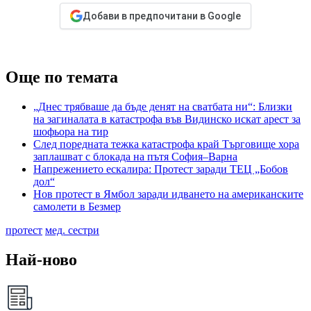
Добави в предпочитани в Google
Още по темата
„Днес трябваше да бъде денят на сватбата ни“: Близки
на загиналата в катастрофа във Видинско искат арест за
шофьора на тир
След поредната тежка катастрофа край Търговище хора
заплашват с блокада на пътя София–Варна
Напрежението ескалира: Протест заради ТЕЦ „Бобов
дол“
Нов протест в Ямбол заради идването на американските
самолети в Безмер
протест
мед. сестри
Най-ново