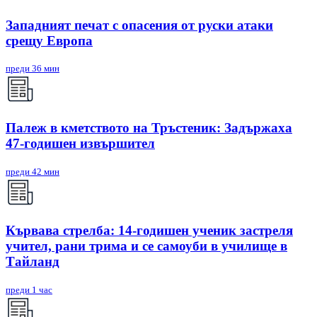
Западният печат с опасения от руски атаки
срещу Европа
преди 36 мин
Палеж в кметството на Тръстеник: Задържаха
47-годишен извършител
преди 42 мин
Кървава стрелба: 14-годишен ученик застреля
учител, рани трима и се самоуби в училище в
Тайланд
преди 1 час