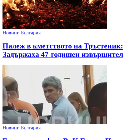
Новини България
Палеж в кметството на Тръстеник:
Задържаха 47-годишен извършител
Новини България