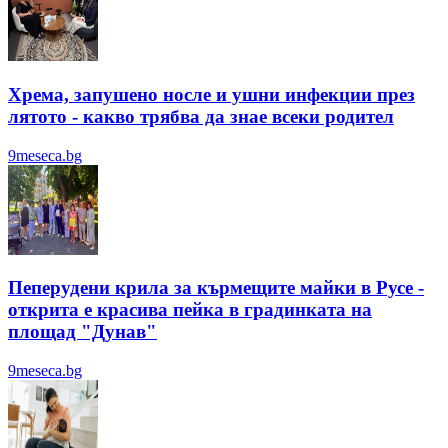
Хрема, запушено носле и ушни инфекции през
лятотo - какво трябва да знае всеки родител
9meseca.bg
Пеперудени крила за кърмещите майки в Русе -
открита е красива пейка в градинката на
площад "Дунав"
9meseca.bg