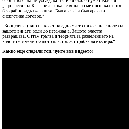
се опитваха да ни убеждават всички около Румен Радев и
„Прогресивна България“, така че винаги сме посочвали този
безкрайно задължаващ за „Булгаргаз“ и българската
енергетика договор.“
„Концентрацията на власт на едно място никога не е полезна,
защото винаги води до израждане. Защото властта
развращава. Оттам тръгва и теорията за разделението на
властите, именно защото власт власт трябва да възпира.“
Какво още сподели той, чуйте във видеото!