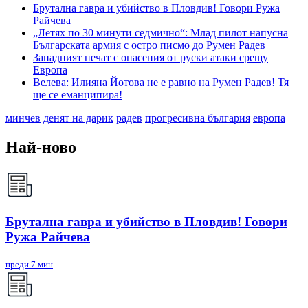
Брутална гавра и убийство в Пловдив! Говори Ружа
Райчева
„Летях по 30 минути седмично“: Млад пилот напусна
Българската армия с остро писмо до Румен Радев
Западният печат с опасения от руски атаки срещу
Европа
Велева: Илияна Йотова не е равно на Румен Радев! Тя
ще се еманципира!
минчев
денят на дарик
радев
прогресивна българия
европа
Най-ново
Брутална гавра и убийство в Пловдив! Говори
Ружа Райчева
преди 7 мин