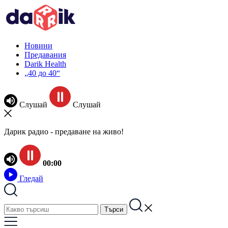
Новини
Предавания
Darik Health
„40 до 40“
Слушай
Слушай
Дарик радио - предаване на живо!
00:00
Гледай