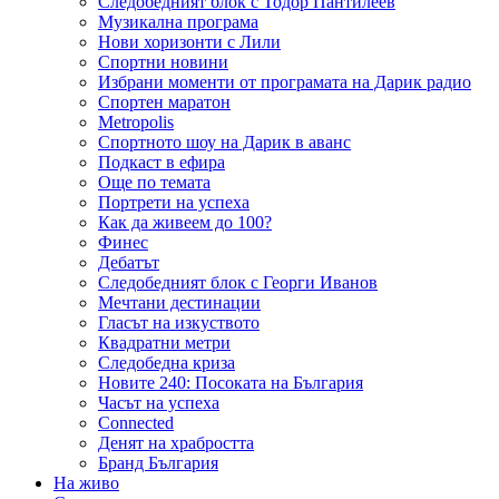
Следобедният блок с Тодор Пантилеев
Музикална програма
Нови хоризонти с Лили
Спортни новини
Избрани моменти от програмата на Дарик радио
Спортен маратон
Metropolis
Спортното шоу на Дарик в аванс
Подкаст в ефира
Още по темата
Портрети на успеха
Как да живеем до 100?
Финес
Дебатът
Следобедният блок с Георги Иванов
Мечтани дестинации
Гласът на изкуството
Квадратни метри
Следобедна криза
Новите 240: Посоката на България
Часът на успеха
Connected
Денят на храбростта
Бранд България
На живо