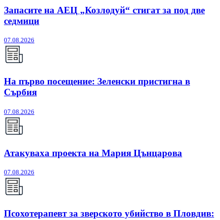
Запасите на АЕЦ „Козлодуй“ стигат за под две
седмици
07.08.2026
На първо посещение: Зеленски пристигна в
Сърбия
07.08.2026
Атакуваха проекта на Мария Цънцарова
07.08.2026
Псохотерапевт за зверското убийство в Пловдив: