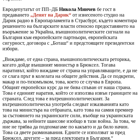
Евродепутатът от ПП–ДБ
Никола Минчев
бе гост в
предаването
„Денят на Дарик“
от изнесеното студио на
Дарик радио в Европарламента в Страсбург, където коментира
решението на българските власти относно предоставянето на
въоръжение за Украйна, външнополитическите сигнали на
България към европейските партньори, европейската
сигурност, договора с „Боташ“ и предстоящите президентски
избори.
„Виждаме, от една страна, външнополитическата реторика,
когато дойде външният министър в Брюксел. Тогава
наративът, който виждаме от страна на управляващите, е да не
се слага прът в колелата на общите действия. Да се подкрепи,
макар и по-тихомълком, това, което се случва в Европа.
Общият европейски курс да не бива спъван от наша страна.
Това е единият наратив, който се използва извън границите на
страната. След това е вътрешнополитическият. За
вътрешнополитическа употреба следват изказванията като
това на министъра на отбраната, като това на самия премиер
за състоянието на украинските сили, въобще на украинската
държава, за нейните шансове изобщо в тази война. За това, че
ние не трябва да подпомагаме по какъвто и да било начин.
Това са двете разминавания. Едните се използват за пред
Брюксел, другите – за пред електората в България.“