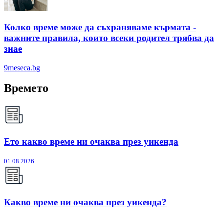
Колко време може да съхраняваме кърмата -
важните правила, които всеки родител трябва да
знае
9meseca.bg
Времето
Ето какво време ни очаква през уикенда
01.08.2026
Какво време ни очаква през уикенда?