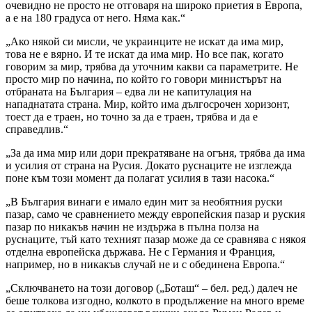
очевидно не просто не отговаря на широко приетия в Европа,
а е на 180 градуса от него. Няма как.“
„Ако някой си мисли, че украинците не искат да има мир,
това не е вярно. И те искат да има мир. Но все пак, когато
говорим за мир, трябва да уточним какви са параметрите. Не
просто мир по начина, по който го говори министърът на
отбраната на България – едва ли не капитулация на
нападнатата страна. Мир, който има дългосрочен хоризонт,
тоест да е траен, но точно за да е траен, трябва и да е
справедлив.“
„За да има мир или дори прекратяване на огъня, трябва да има
и усилия от страна на Русия. Докато руснаците не изглежда
поне към този момент да полагат усилия в тази насока.“
„В България винаги е имало един мит за необятния руски
пазар, само че сравнението между европейския пазар и руския
пазар по никакъв начин не издържа в пълна полза на
руснаците, тъй като техният пазар може да се сравнява с някоя
отделна европейска държава. Не с Германия и Франция,
например, но в никакъв случай не и с обединена Европа.“
„Сключването на този договор („Боташ“ – бел. ред.) далеч не
беше толкова изгодно, колкото в продължение на много време