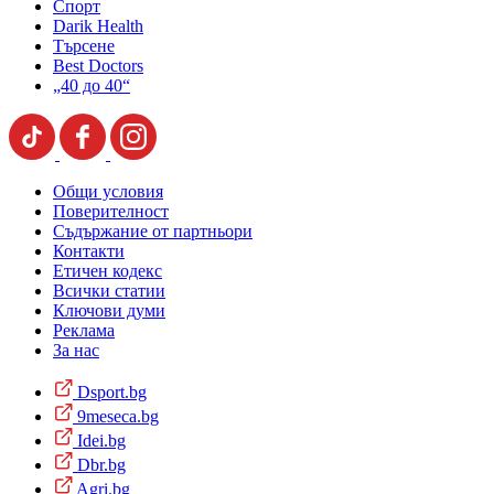
Спорт
Darik Health
Търсене
Best Doctors
„40 до 40“
Общи условия
Поверителност
Съдържание от партньори
Контакти
Етичен кодекс
Всички статии
Ключови думи
Реклама
За нас
Dsport.bg
9meseca.bg
Idei.bg
Dbr.bg
Agri.bg