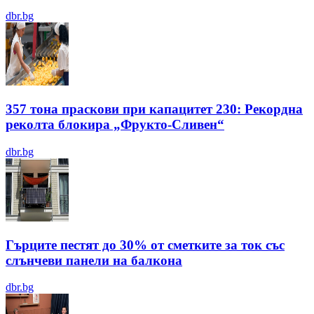
dbr.bg
357 тона праскови при капацитет 230: Рекордна
реколта блокира „Фрукто-Сливен“
dbr.bg
Гърците пестят до 30% от сметките за ток със
слънчеви панели на балкона
dbr.bg