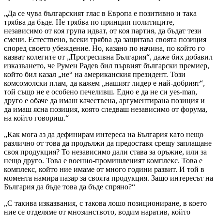
„Да се чува българският глас в Европа е позитивно и така
трябва да бъде. Не трябва по принцип политиците,
независимо от коя група идват, от коя партия, да бъдат тези
смени. Естествено, всеки трябва да защитава своята позиция
според своето убеждение. Но, казано по начина, по който го
казват колегите от „Прогресивна България“, даже бих добавил
изказването, че Румен Радев бил първият български премиер,
който бил казал „не“ на американския президент. Този
комсомолски плам, да кажем „нашият лидер е най-добрият“,
той също не е особено печеливш. Едно е да не си yes-man,
друго е обаче да имаш качествена, аргументирана позиция и
да имаш ясна позиция, която следваш независимо от форума,
на който говориш.“
„Как мога аз да дефинирам интереса на България като нещо
различно от това да продължи да предоставя срещу заплащане
своя продукция? То независимо дали става за оръжие, или за
нещо друго. Това е военно-промишленият комплекс. Това е
комплекс, който ние имаме от много години развит. И той в
момента намира пазар за своята продукция. Защо интересът на
България да бъде това да бъде спряно?“
„С такива изказвания, с такова лошо позициониране, в което
ние се отделяме от мнозинството, водим наратив, който