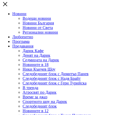
Новини
Водещи новини
Новини България
Новини от Света
Регионални новини
Любопитно
Програма
Предавания
Дарик Кафе
Денят на Дарик
Седмицата на Дарик
Новините в 18
Ники Кънчев Шоу
Следобедният блок с Димитър Панев
Следобедният блок с Надя Брайт
Следобедният блок с Гери Турийска
В тренда
Агросвят по Дарик
Време за джаз
Спортното шоу на Дарик
Следобедният блок
Новините в 12