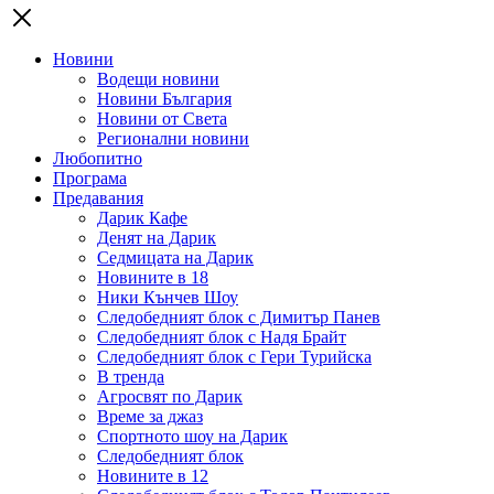
Новини
Водещи новини
Новини България
Новини от Света
Регионални новини
Любопитно
Програма
Предавания
Дарик Кафе
Денят на Дарик
Седмицата на Дарик
Новините в 18
Ники Кънчев Шоу
Следобедният блок с Димитър Панев
Следобедният блок с Надя Брайт
Следобедният блок с Гери Турийска
В тренда
Агросвят по Дарик
Време за джаз
Спортното шоу на Дарик
Следобедният блок
Новините в 12