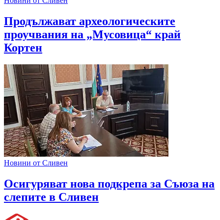
Новини от Сливен
Продължават археологическите
проучвания на „Мусовица“ край
Кортен
Новини от Сливен
Oсигуряват нова подкрепа за Съюза на
слепите в Сливен