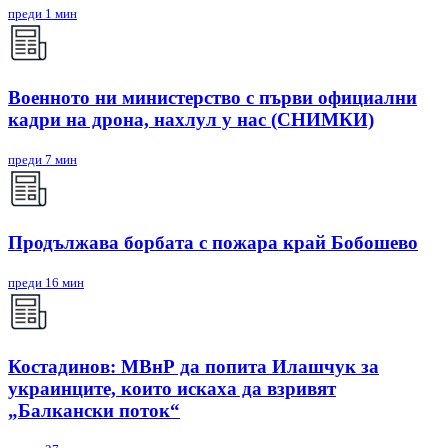
преди 1 мин
Военното ни министерство с първи официални
кадри на дрона, нахлул у нас (СНИМКИ)
преди 7 мин
Продължава борбата с пожара край Бобошево
преди 16 мин
Костадинов: МВнР да попита Илашчук за
украинците, които искаха да взривят
„Балкански поток“