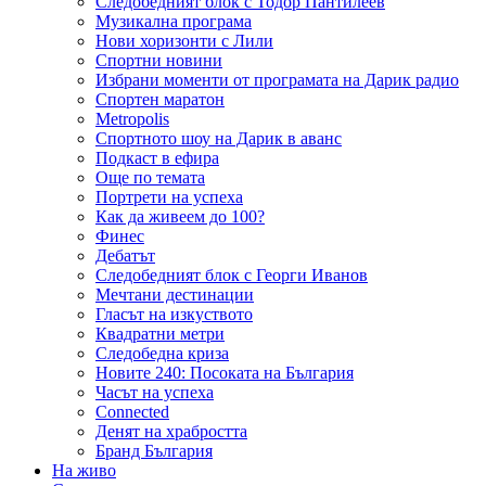
Следобедният блок с Тодор Пантилеев
Музикална програма
Нови хоризонти с Лили
Спортни новини
Избрани моменти от програмата на Дарик радио
Спортен маратон
Metropolis
Спортното шоу на Дарик в аванс
Подкаст в ефира
Още по темата
Портрети на успеха
Как да живеем до 100?
Финес
Дебатът
Следобедният блок с Георги Иванов
Мечтани дестинации
Гласът на изкуството
Квадратни метри
Следобедна криза
Новите 240: Посоката на България
Часът на успеха
Connected
Денят на храбростта
Бранд България
На живо