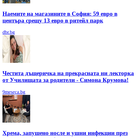
Наемите на магазините в София: 59 евро в
центъра срещу 13 евро в ритейл парк
dbr.bg
Честита дъщеричка на прекрасната ни лекторка
от Училищата за родители - Симона Крумова!
9meseca.bg
Хрема, запушено носле и ушни инфекции през