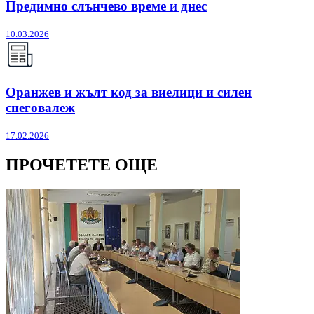
Предимно слънчево време и днес
10.03.2026
Оранжев и жълт код за виелици и силен
снеговалеж
17.02.2026
ПРОЧЕТЕТЕ ОЩЕ