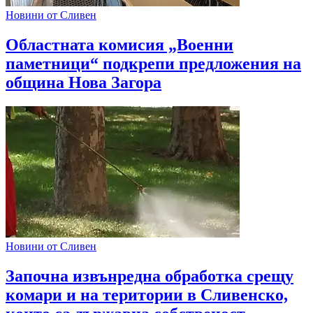
Новини от Сливен
Областната комисия „Военни
паметници“ подкрепи предложения на
община Нова Загора
Новини от Сливен
Започна извънредна обработка срещу
комари и на територии в Сливенско,