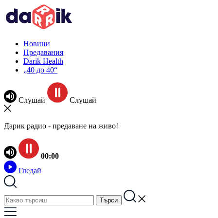
Новини
Предавания
Darik Health
„40 до 40“
Слушай
Слушай
Дарик радио - предаване на живо!
00:00
Гледай