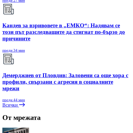
преди 27 мин
Кандев за взривовете в „ЕМКО“: Надявам се
този път разследващите да стигнат по-бързо до
причините
преди 34 мин
Демерджиев от Пловдив: Заловени са още хора с
профили, свързани с агресия в социалните
мрежи
преди 44 мин
Всички
От мрежата