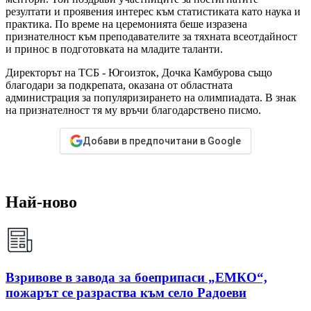
резултати и проявения интерес към статистиката като наука и
практика. По време на церемонията беше изразена
признателност към преподавателите за тяхната всеотдайност
и принос в подготовката на младите таланти.
Директорът на ТСБ - Югоизток, Дочка Камбурова също
благодари за подкрепата, оказана от областната
администрация за популяризирането на олимпиадата. В знак
на признателност тя му връчи благодарствено писмо.
Добави в предпочитани в Google
Най-ново
Взривове в завода за боеприпаси „ЕМКО“,
пожарът се разраства към село Радоеви