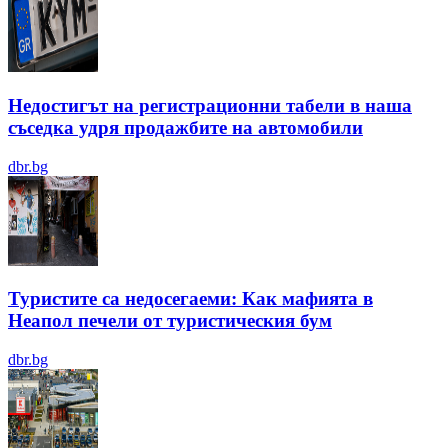
Недостигът на регистрационни табели в наша
съседка удря продажбите на автомобили
dbr.bg
Туристите са недосегаеми: Как мафията в
Неапол печели от туристическия бум
dbr.bg