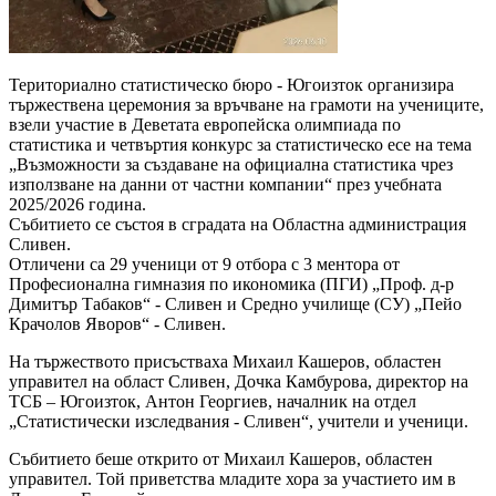
Териториално статистическо бюро - Югоизток организира
тържествена церемония за връчване на грамоти на учениците,
взели участие в Деветата eвропейска олимпиада по
статистика и четвъртия конкурс за статистическо есе на тема
„Възможности за създаване на официална статистика чрез
използване на данни от частни компании“ през учебната
2025/2026 година.
Събитието се състоя в сградата на Областна администрация
Сливен.
Отличени са 29 ученици от 9 отбора с 3 ментора от
Професионална гимназия по икономика (ПГИ) „Проф. д-р
Димитър Табаков“ - Сливен и Средно училище (СУ) „Пейо
Крачолов Яворов“ - Сливен.
На тържеството присъстваха Михаил Кашеров, областен
управител на област Сливен, Дочка Камбурова, директор на
ТСБ – Югоизток, Антон Георгиев, началник на отдел
„Статистически изследвания - Сливен“, учители и ученици.
Събитието беше открито от Михаил Кашеров, областен
управител. Той приветства младите хора за участието им в