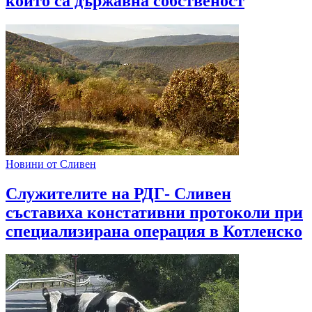
които са държавна собственост
Новини от Сливен
Служителите на РДГ- Сливен
съставиха констативни протоколи при
специализирана операция в Котленско