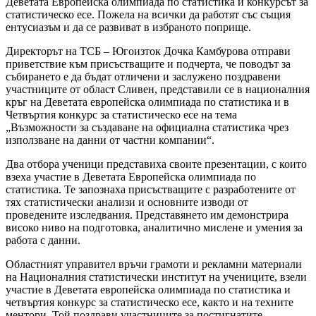
Деветата Европейска олимпиада по статистика и конкурсът за
статистическо есе. Пожела на всички да работят със същия
ентусиазъм и да се развиват в избраното поприще.
Директорът на ТСБ – Югоизток Дочка Камбурова отправи
приветствие към присъстващите и подчерта, че поводът за
събирането е да бъдат отличени и заслужено поздравени
участниците от област Сливен, представили се в националния
кръг на Деветата европейска олимпиада по статистика и в
Четвъртия конкурс за статистическо есе на тема
„Възможности за създаване на официална статистика чрез
използване на данни от частни компании“.
Два отбора ученици представиха своите презентации, с които
взеха участие в Деветата Европейска олимпиада по
статистика. Те запознаха присъстващите с разработените от
тях статистически анализи и основните изводи от
проведените изследвания. Представянето им демонстрира
високо ниво на подготовка, аналитично мислене и умения за
работа с данни.
Областният управител връчи грамоти и рекламни материали
на Националния статистически институт на учениците, взели
участие в Деветата европейска олимпиада по статистика и
четвъртия конкурс за статистическо есе, както и на техните
ментори. Той поздрави участниците за постигнатите