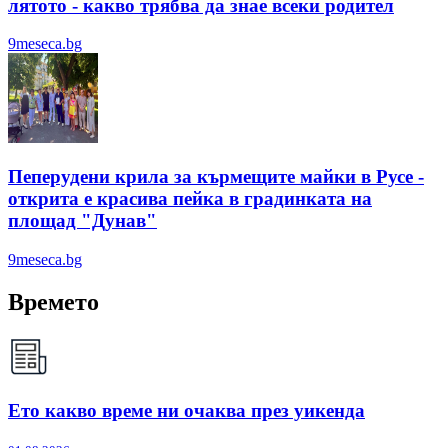
лятотo - какво трябва да знае всеки родител
9meseca.bg
Пеперудени крила за кърмещите майки в Русе -
открита е красива пейка в градинката на
площад "Дунав"
9meseca.bg
Времето
Ето какво време ни очаква през уикенда