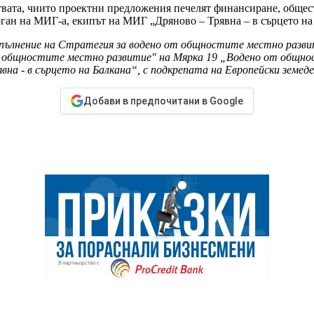
вата, чиито проектни предложения печелят финансиране, общес
ан на МИГ-а, екипът на МИГ „Дряново – Трявна – в сърцето на 
изпълнение на Стратегия за водено от общностите местно развит
т общностите местно развитие" на Мярка 19 „Водено от общно
явна - в сърцето на Балкана“, с подкрепата на Европейски земеде
Добави в предпочитани в Google