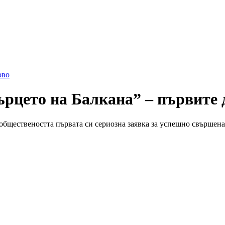
ово
ърцето на Балкана” – първите 
обществеността първата си сериозна заявка за успешно свършен