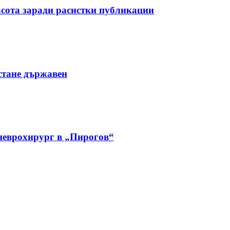
асота заради расистки публикации
стане държавен
 неврохирург в „Пирогов“