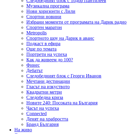
Следобедният блок с Тодор Пантилеев
Музикална програма
Нови хоризонти с Лили
Спортни новини
Избрани моменти от програмата на Дарик радио
Спортен маратон
Metropolis
Спортното шоу на Дарик в аванс
Подкаст в ефира
Още по темата
Портрети на успеха
Как да живеем до 100?
Финес
Дебатът
Следобедният блок с Георги Иванов
Мечтани дестинации
Гласът на изкуството
Квадратни метри
Следобедна криза
Новите 240: Посоката на България
Часът на успеха
Connected
Денят на храбростта
Бранд България
На живо