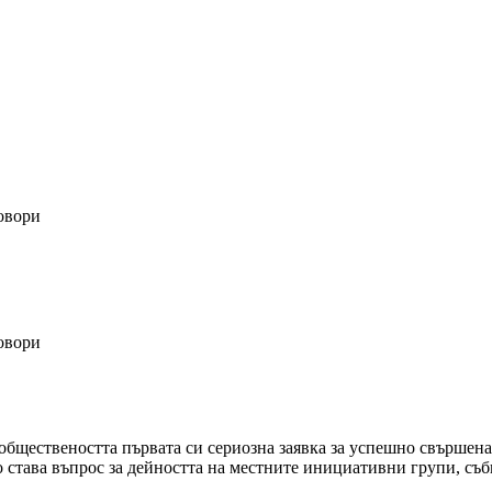
овори
овори
обществеността първата си сериозна заявка за успешно свършен
 става въпрос за дейността на местните инициативни групи, съби