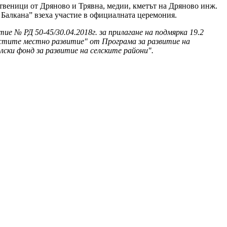
твеници от Дряново и Трявна, медии, кметът на Дряново инж.
Балкана” взеха участие в официалната церемония.
ие № РД 50-45/30.04.2018г. за прилагане на подмярка 19.2
стите местно развитие" от Програма за развитие на
лски фонд за развитие на селските райони".