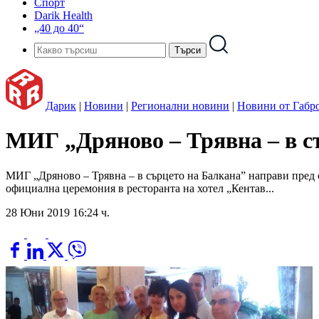
Спорт
Darik Health
„40 до 40“
Дарик
|
Новини
|
Регионални новини
|
Новини от Габр
МИГ „Дряново – Трявна – в с
МИГ „Дряново – Трявна – в сърцето на Балкана” направи пред 
официална церемония в ресторанта на хотел „Кентав...
28 Юни 2019 16:24 ч.