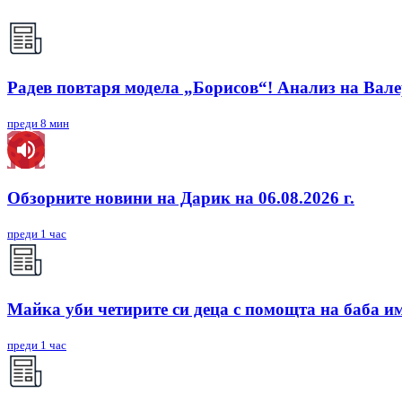
Радев повтаря модела „Борисов“! Анализ на Вал
преди 8 мин
Обзорните новини на Дарик на 06.08.2026 г.
преди 1 час
Майка уби четирите си деца с помощта на баба им,
преди 1 час