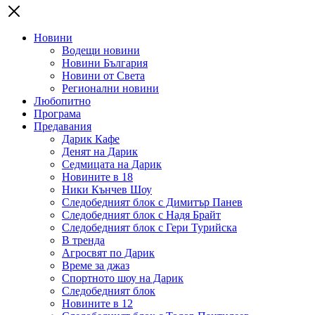
Новини
Водещи новини
Новини България
Новини от Света
Регионални новини
Любопитно
Програма
Предавания
Дарик Кафе
Денят на Дарик
Седмицата на Дарик
Новините в 18
Ники Кънчев Шоу
Следобедният блок с Димитър Панев
Следобедният блок с Надя Брайт
Следобедният блок с Гери Турийска
В тренда
Агросвят по Дарик
Време за джаз
Спортното шоу на Дарик
Следобедният блок
Новините в 12