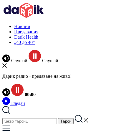
Новини
Предавания
Darik Health
„40 до 40“
Слушай
Слушай
Дарик радио - предаване на живо!
00:00
Гледай