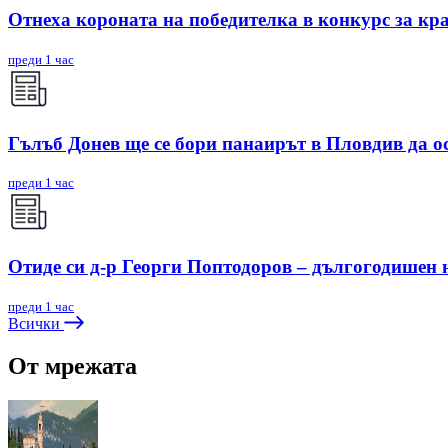
Отнеха короната на победителка в конкурс за кр
преди 1 час
Гълъб Донев ще се бори панаирът в Пловдив да о
преди 1 час
Отиде си д-р Георги Поптодоров – дългогодишен
преди 1 час
Всички
От мрежата