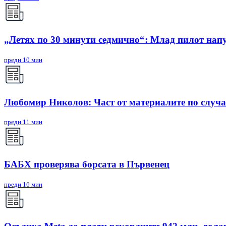
„Летях по 30 минути седмично“: Млад пилот напу
преди 10 мин
Любомир Николов: Част от материалите по случа
преди 11 мин
БАБХ проверява борсата в Първенец
преди 16 мин