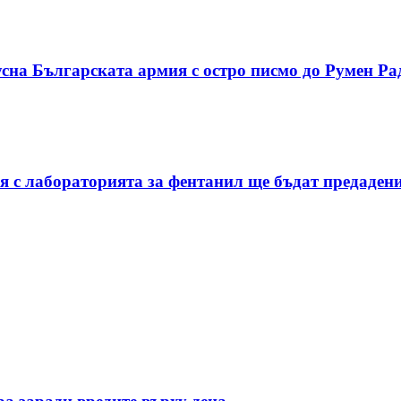
сна Българската армия с остро писмо до Румен Ра
я с лабораторията за фентанил ще бъдат предаден