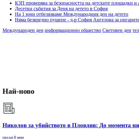
КЗП проверява за безопасността на детските площадки и
Десетки събития за Деня на детето в София
На 1 юни отбелязваме Международния ден на детето
Няма безвредно пушене - д-р София Ангелова за цигарите
Международен ден
информационно общество
Световен ден
те
Най-ново
Николов за убийството в Пловдив: До момента ня
преди 8 мин