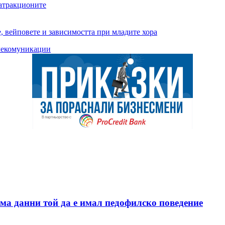
 атракционите
, вейповете и зависимостта при младите хора
лекомуникации
ма данни той да е имал педофилско поведение