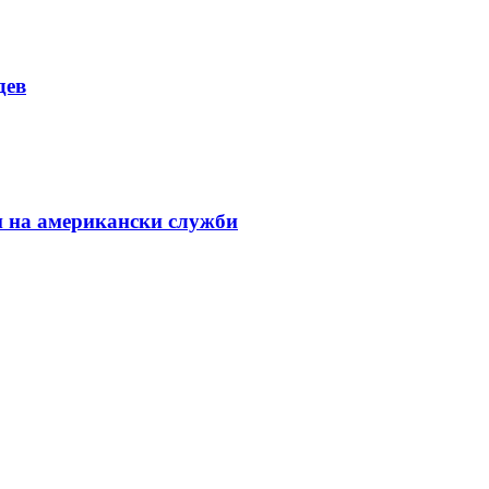
дев
и на американски служби