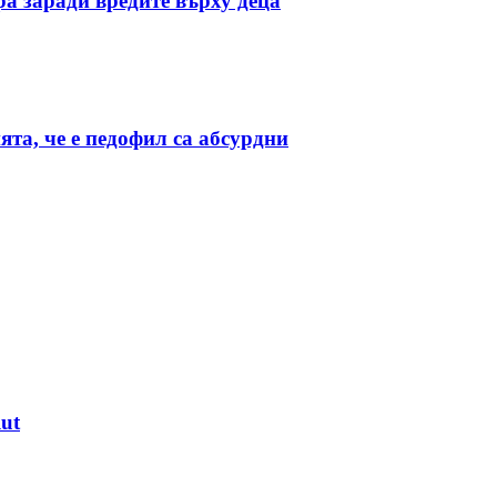
ра заради вредите върху деца
та, че е педофил са абсурдни
ut