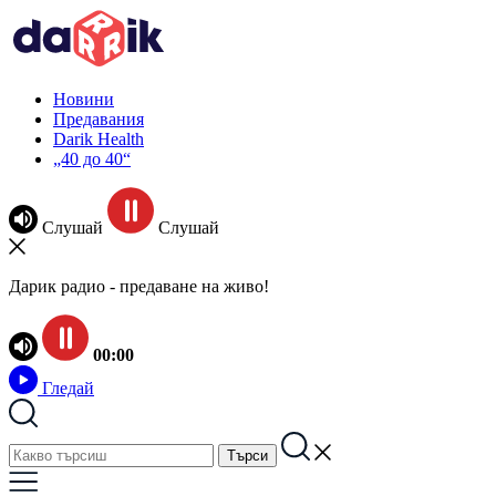
Новини
Предавания
Darik Health
„40 до 40“
Слушай
Слушай
Дарик радио - предаване на живо!
00:00
Гледай