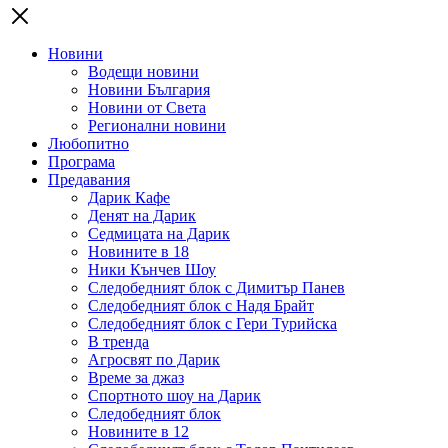
Новини
Водещи новини
Новини България
Новини от Света
Регионални новини
Любопитно
Програма
Предавания
Дарик Кафе
Денят на Дарик
Седмицата на Дарик
Новините в 18
Ники Кънчев Шоу
Следобедният блок с Димитър Панев
Следобедният блок с Надя Брайт
Следобедният блок с Гери Турийска
В тренда
Агросвят по Дарик
Време за джаз
Спортното шоу на Дарик
Следобедният блок
Новините в 12