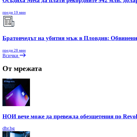
Осъдиха Meta да плати рекордните 942 млн. дола
преди 19 мин
Братовчедът на убития мъж в Пловдив: Обвинения
преди 28 мин
Всички
От мрежата
НОИ вече може да превежда обезщетения по Revol
dbr.bg