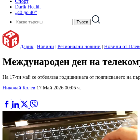
Спорт
Darik Health
„40 до 40“
Дарик
|
Новини
|
Регионални новини
|
Новини от Плев
Международен ден на телеко
На 17-ти май се отбелязва годишнината от подписването на пъ
Николай Колев
17 Май 2026 00:05 ч.