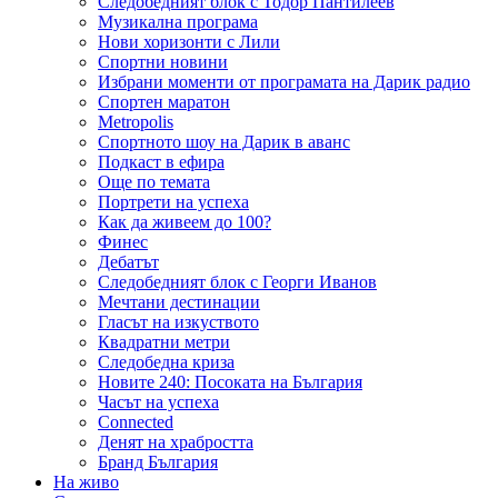
Следобедният блок с Тодор Пантилеев
Музикална програма
Нови хоризонти с Лили
Спортни новини
Избрани моменти от програмата на Дарик радио
Спортен маратон
Metropolis
Спортното шоу на Дарик в аванс
Подкаст в ефира
Още по темата
Портрети на успеха
Как да живеем до 100?
Финес
Дебатът
Следобедният блок с Георги Иванов
Мечтани дестинации
Гласът на изкуството
Квадратни метри
Следобедна криза
Новите 240: Посоката на България
Часът на успеха
Connected
Денят на храбростта
Бранд България
На живо