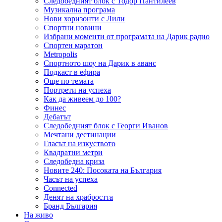
Следобедният блок с Тодор Пантилеев
Музикална програма
Нови хоризонти с Лили
Спортни новини
Избрани моменти от програмата на Дарик радио
Спортен маратон
Metropolis
Спортното шоу на Дарик в аванс
Подкаст в ефира
Още по темата
Портрети на успеха
Как да живеем до 100?
Финес
Дебатът
Следобедният блок с Георги Иванов
Мечтани дестинации
Гласът на изкуството
Квадратни метри
Следобедна криза
Новите 240: Посоката на България
Часът на успеха
Connected
Денят на храбростта
Бранд България
На живо