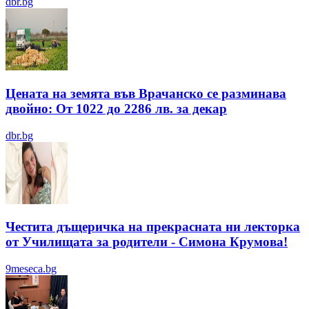
dbr.bg
Цената на земята във Врачанско се разминава
двойно: От 1022 до 2286 лв. за декар
dbr.bg
Честита дъщеричка на прекрасната ни лекторка
от Училищата за родители - Симона Крумова!
9meseca.bg