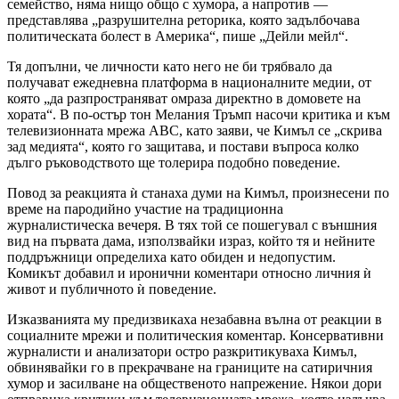
семейство, няма нищо общо с хумора, а напротив —
представлява „разрушителна реторика, която задълбочава
политическата болест в Америка“, пише „Дейли мейл“.
Тя допълни, че личности като него не би трябвало да
получават ежедневна платформа в националните медии, от
която „да разпространяват омраза директно в домовете на
хората“. В по-остър тон Мелания Тръмп насочи критика и към
телевизионната мрежа ABC, като заяви, че Кимъл се „скрива
зад медията“, която го защитава, и постави въпроса колко
дълго ръководството ще толерира подобно поведение.
Повод за реакцията ѝ станаха думи на Кимъл, произнесени по
време на пародийно участие на традиционна
журналистическа вечеря. В тях той се пошегувал с външния
вид на първата дама, използвайки израз, който тя и нейните
поддръжници определиха като обиден и недопустим.
Комикът добавил и иронични коментари относно личния ѝ
живот и публичното ѝ поведение.
Изказванията му предизвикаха незабавна вълна от реакции в
социалните мрежи и политическия коментар. Консервативни
журналисти и анализатори остро разкритикуваха Кимъл,
обвинявайки го в прекрачване на границите на сатиричния
хумор и засилване на общественото напрежение. Някои дори