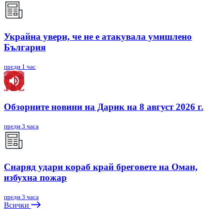
Украйна увери, че не е атакувала умишлено
България
преди 1 час
Обзорните новини на Дарик на 8 август 2026 г.
преди 3 часа
Снаряд удари кораб край бреговете на Оман,
избухна пожар
преди 3 часа
Всички