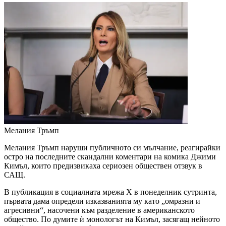
Мелания Тръмп
Мелания Тръмп наруши публичното си мълчание, реагирайки
остро на последните скандални коментари на комика Джими
Кимъл, които предизвикаха сериозен обществен отзвук в
САЩ.
В публикация в социалната мрежа X в понеделник сутринта,
първата дама определи изказванията му като „омразни и
агресивни“, насочени към разделение в американското
общество. По думите ѝ монологът на Кимъл, засягащ нейното