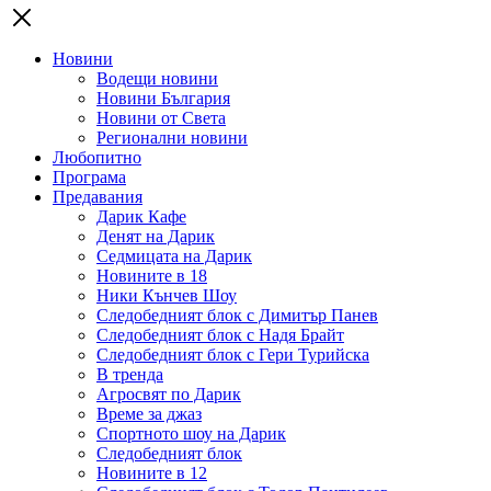
Новини
Водещи новини
Новини България
Новини от Света
Регионални новини
Любопитно
Програма
Предавания
Дарик Кафе
Денят на Дарик
Седмицата на Дарик
Новините в 18
Ники Кънчев Шоу
Следобедният блок с Димитър Панев
Следобедният блок с Надя Брайт
Следобедният блок с Гери Турийска
В тренда
Агросвят по Дарик
Време за джаз
Спортното шоу на Дарик
Следобедният блок
Новините в 12