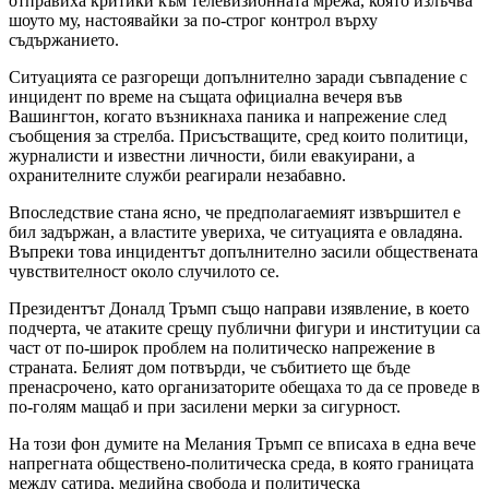
отправиха критики към телевизионната мрежа, която излъчва
шоуто му, настоявайки за по-строг контрол върху
съдържанието.
Ситуацията се разгорещи допълнително заради съвпадение с
инцидент по време на същата официална вечеря във
Вашингтон, когато възникнаха паника и напрежение след
съобщения за стрелба. Присъстващите, сред които политици,
журналисти и известни личности, били евакуирани, а
охранителните служби реагирали незабавно.
Впоследствие стана ясно, че предполагаемият извършител е
бил задържан, а властите увериха, че ситуацията е овладяна.
Въпреки това инцидентът допълнително засили обществената
чувствителност около случилото се.
Президентът Доналд Тръмп също направи изявление, в което
подчерта, че атаките срещу публични фигури и институции са
част от по-широк проблем на политическо напрежение в
страната. Белият дом потвърди, че събитието ще бъде
пренасрочено, като организаторите обещаха то да се проведе в
по-голям мащаб и при засилени мерки за сигурност.
На този фон думите на Мелания Тръмп се вписаха в една вече
напрегната обществено-политическа среда, в която границата
между сатира, медийна свобода и политическа