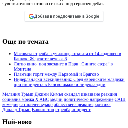
чувствителност отново се оказа под сериозен дебат.
Добави в предпочитани в Google
Още по темата
Масовата стрелба в училище, открита от 14-годишен в
Банкок: Жертвите вече са 8
Лятно кино под звездите в Парк „Сините езера“ в
Монтана
Пламъци горят между Първомай и Брягово
Нидерландски всекидневник: Сред еврейските младежи
при инцидента в Банско имало и нидерландци
Мелания Тръмп
Джими Кимъл
скандал
изказване
реакция
социална мрежа X
ABC
медии
политическо напрежение
САЩ
комедия
сатиричен хумор
обществена реакция
критика
Доналд Тръмп
Вашингтон
стрелба
инцидент
Най-ново