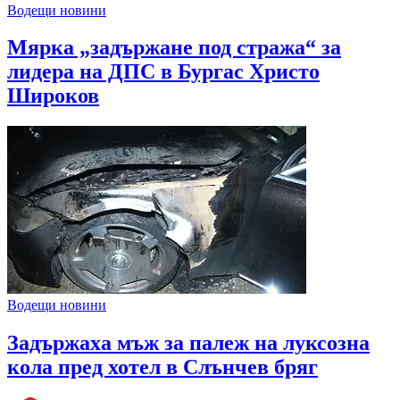
Водещи новини
Мярка „задържане под стража“ за
лидера на ДПС в Бургас Христо
Широков
Водещи новини
Задържаха мъж за палеж на луксозна
кола пред хотел в Слънчев бряг