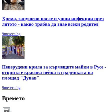
Хрема, запушено носле и ушни инфекции през
лятотo - какво трябва да знае всеки родител
9meseca.bg
Пеперудени крила за кърмещите майки в Русе -
открита е красива пейка в градинката на
площад "Дунав"
9meseca.bg
Времето