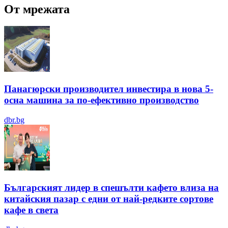
От мрежата
Панагюрски производител инвестира в нова 5-
осна машина за по-ефективно производство
dbr.bg
Българският лидер в спешълти кафето влиза на
китайския пазар с едни от най-редките сортове
кафе в света