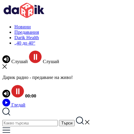
Новини
Предавания
Darik Health
„40 до 40“
Слушай
Слушай
Дарик радио - предаване на живо!
00:00
Гледай