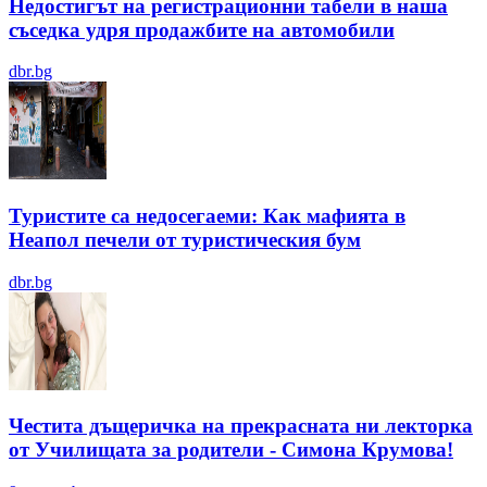
Недостигът на регистрационни табели в наша
съседка удря продажбите на автомобили
dbr.bg
Туристите са недосегаеми: Как мафията в
Неапол печели от туристическия бум
dbr.bg
Честита дъщеричка на прекрасната ни лекторка
от Училищата за родители - Симона Крумова!