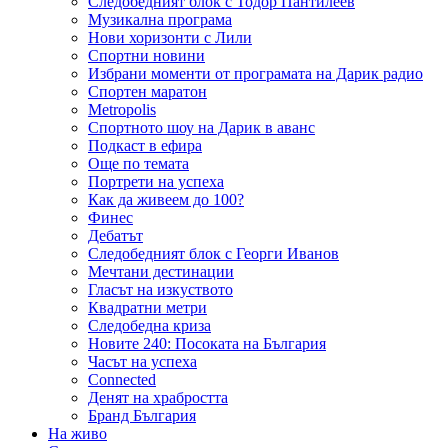
Следобедният блок с Тодор Пантилеев
Музикална програма
Нови хоризонти с Лили
Спортни новини
Избрани моменти от програмата на Дарик радио
Спортен маратон
Metropolis
Спортното шоу на Дарик в аванс
Подкаст в ефира
Още по темата
Портрети на успеха
Как да живеем до 100?
Финес
Дебатът
Следобедният блок с Георги Иванов
Мечтани дестинации
Гласът на изкуството
Квадратни метри
Следобедна криза
Новите 240: Посоката на България
Часът на успеха
Connected
Денят на храбростта
Бранд България
На живо