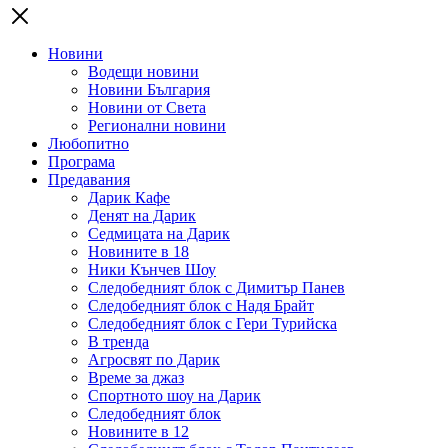
Новини
Водещи новини
Новини България
Новини от Света
Регионални новини
Любопитно
Програма
Предавания
Дарик Кафе
Денят на Дарик
Седмицата на Дарик
Новините в 18
Ники Кънчев Шоу
Следобедният блок с Димитър Панев
Следобедният блок с Надя Брайт
Следобедният блок с Гери Турийска
В тренда
Агросвят по Дарик
Време за джаз
Спортното шоу на Дарик
Следобедният блок
Новините в 12