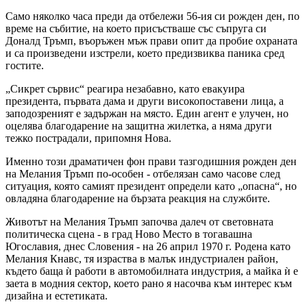
Само няколко часа преди да отбележи 56-ия си рожден ден, по
време на събитие, на което присъстваше със съпруга си
Доналд Тръмп, въоръжен мъж прави опит да пробие охраната
и са произведени изстрели, което предизвиква паника сред
гостите.
„Сикрет сървис“ реагира незабавно, като евакуира
президента, първата дама и други високопоставени лица, а
заподозреният е задържан на място. Един агент е улучен, но
оцелява благодарение на защитна жилетка, а няма други
тежко пострадали, припомня Нова.
Именно този драматичен фон прави тазгодишния рожден ден
на Мелания Тръмп по-особен - отбелязан само часове след
ситуация, която самият президент определи като „опасна“, но
овладяна благодарение на бързата реакция на службите.
Животът на Мелания Тръмп започва далеч от световната
политическа сцена - в град Ново Место в тогавашна
Югославия, днес Словения - на 26 април 1970 г. Родена като
Мелания Кнавс, тя израства в малък индустриален район,
където баща ѝ работи в автомобилната индустрия, а майка ѝ е
заета в модния сектор, което рано я насочва към интерес към
дизайна и естетиката.