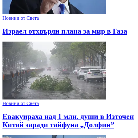
Новини от Света
Израел отхвърли плана за мир в Газа
Новини от Света
Евакуираха над 1 млн. души в Източен
Китай заради тайфуна „Долфин”