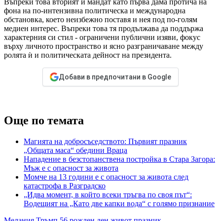
Въпреки това вторият ѝ мандат като първа дама протича на
фона на по-интензивна политическа и международна
обстановка, което неизбежно поставя и нея под по-голям
медиен интерес. Въпреки това тя продължава да поддържа
характерния си стил - ограничени публични изяви, фокус
върху личното пространство и ясно разграничаване между
ролята ѝ и политическата дейност на президента.
Добави в предпочитани в Google
Още по темата
Магията на добросъседството: Първият празник
„Общата маса“ обедини Враца
Нападение в безстопанствена постройка в Стара Загора:
Мъж е с опасност за живота
Момче на 13 години е с опасност за живота след
катастрофа в Разградско
„Идва момент, в който всеки тръгва по своя път“:
Водещият на „Като две капки вода“ с голямо признание
Мелания Тръмп
56
рожден ден
живот
празник