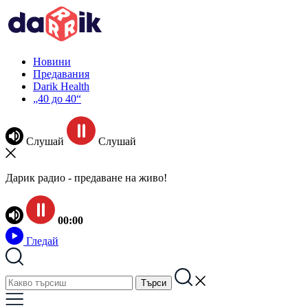
Новини
Предавания
Darik Health
„40 до 40“
Слушай
Слушай
Дарик радио - предаване на живо!
00:00
Гледай