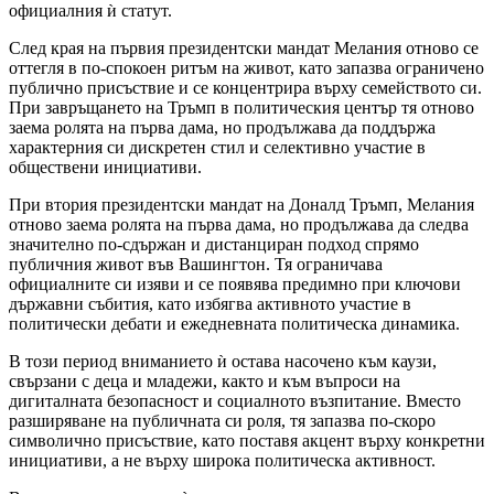
официалния ѝ статут.
След края на първия президентски мандат Мелания отново се
оттегля в по-спокоен ритъм на живот, като запазва ограничено
публично присъствие и се концентрира върху семейството си.
При завръщането на Тръмп в политическия център тя отново
заема ролята на първа дама, но продължава да поддържа
характерния си дискретен стил и селективно участие в
обществени инициативи.
При втория президентски мандат на Доналд Тръмп, Мелания
отново заема ролята на първа дама, но продължава да следва
значително по-сдържан и дистанциран подход спрямо
публичния живот във Вашингтон. Тя ограничава
официалните си изяви и се появява предимно при ключови
държавни събития, като избягва активното участие в
политически дебати и ежедневната политическа динамика.
В този период вниманието ѝ остава насочено към каузи,
свързани с деца и младежи, както и към въпроси на
дигиталната безопасност и социалното възпитание. Вместо
разширяване на публичната си роля, тя запазва по-скоро
символично присъствие, като поставя акцент върху конкретни
инициативи, а не върху широка политическа активност.