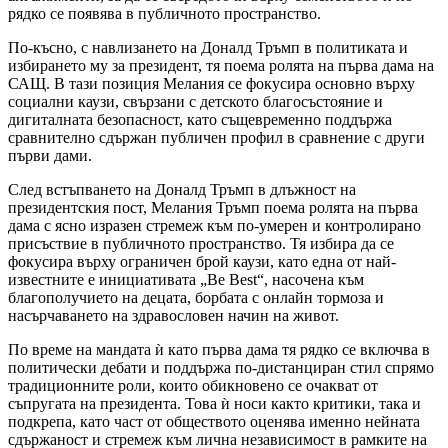
рядко се появява в публичното пространство.
По-късно, с навлизането на Доналд Тръмп в политиката и
избирането му за президент, тя поема ролята на първа дама на
САЩ. В тази позиция Мелания се фокусира основно върху
социални каузи, свързани с детското благосъстояние и
дигиталната безопасност, като същевременно поддържа
сравнително сдържан публичен профил в сравнение с други
първи дами.
След встъпването на Доналд Тръмп в длъжност на
президентския пост, Мелания Тръмп поема ролята на първа
дама с ясно изразен стремеж към по-умерен и контролирано
присъствие в публичното пространство. Тя избира да се
фокусира върху ограничен брой каузи, като една от най-
известните е инициативата „Be Best“, насочена към
благополучието на децата, борбата с онлайн тормоза и
насърчаването на здравословен начин на живот.
По време на мандата ѝ като първа дама тя рядко се включва в
политически дебати и поддържа по-дистанциран стил спрямо
традиционните роли, които обикновено се очакват от
съпругата на президента. Това ѝ носи както критики, така и
подкрепа, като част от обществото оценява именно нейната
сдържаност и стремеж към лична независимост в рамките на