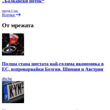
„Балкански поток“
преди 1 час
Всички
От мрежата
Полша стана шестата най-голяма икономика в
ЕС, изпреварвайки Белгия, Швеция и Австрия
dbr.bg