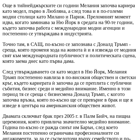
Още в тийнейджърските си години Мелания започва кариера
като модел, първо в Любляна, а след това и в по-големи
модни столици като Милано и Париж. Преломният момент
идва, когато заминава за Ню Йорк в средата на 90-те години,
където започва работа с международни модни агенции и
постепенно се утвърждава в индустрията.
Точно там, в САЩ, по-късно се запознава с Доналд Тръмп -
среща, която променя хода на живота ѝ и я извежда от модния
свят към международната публичност и политическата сцена,
която заема днес като първа дама.
След утвърждаването си като модел в Ню Йорк, Мелания
Тръмп постепенно навлиза в по-високия обществен и светски
кръг, където кариерата ѝ започва да се преплита с публични
събития, бизнес среди и медийно внимание. Именно в този
период тя се среща с бизнесмена Доналд Тръмп, с когото
започва връзка, която по-късно ще се превърне в брак и ще я
изведе в центъра на американския обществен живот.
Двамата сключват брак през 2005 г. в Палм Бийч, на пищна
церемония, която привлича значително медийно внимание.
Година по-късно се ражда синът им Барън, след което
Мелания постепенно ограничава професионалните си
ангажименти, за да се съсредоточи върху семейството и по-