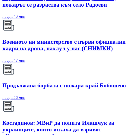
пожарът се разраства към село Радоеви
преди 40 мин
Военното ни министерство с първи официални
кадри на дрона, нахлул у нас (СНИМКИ)
преди 47 мин
Продължава борбата с пожара край Бобошево
преди 56 мин
Костадинов: МВнР да попита Илашчук за
украинците, които искаха да взривят