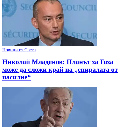
Новини от Света
Николай Младенов: Планът за Газа
може да сложи край на „спиралата от
насилие“