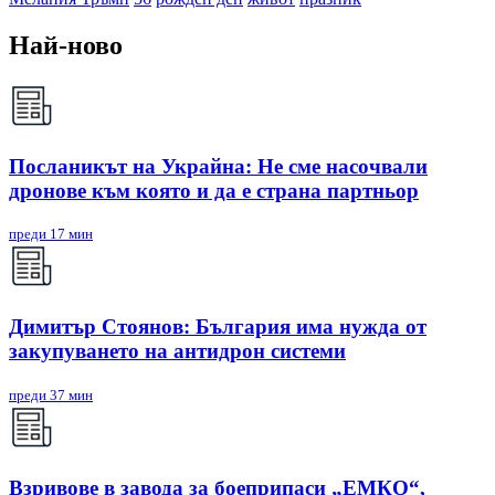
Най-ново
Посланикът на Украйна: Не сме насочвали
дронове към която и да е страна партньор
преди 17 мин
Димитър Стоянов: България има нужда от
закупуването на антидрон системи
преди 37 мин
Взривове в завода за боеприпаси „ЕМКО“,