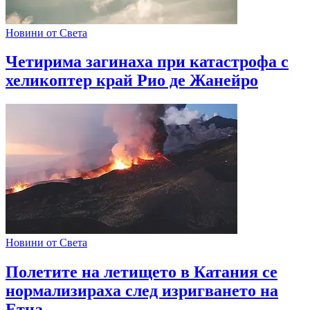
Новини от Света
Четирима загинаха при катастрофа с
хеликоптер край Рио де Жанейро
Новини от Света
Полетите на летището в Катания се
нормализираха след изригването на
Етна