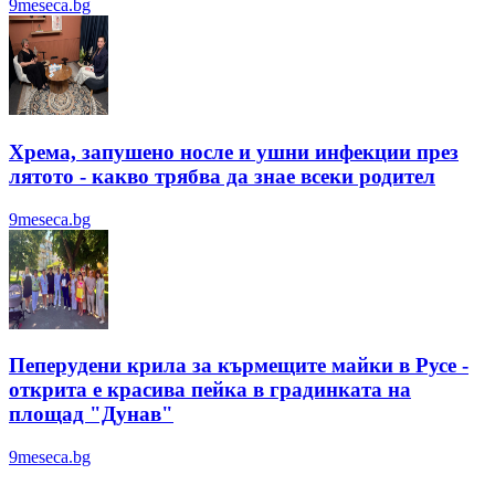
9meseca.bg
Хрема, запушено носле и ушни инфекции през
лятотo - какво трябва да знае всеки родител
9meseca.bg
Пеперудени крила за кърмещите майки в Русе -
открита е красива пейка в градинката на
площад "Дунав"
9meseca.bg