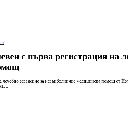
ен
вен с първа регистрация на ле
помощ
а лечебно заведение за извънболнична медицинска помощ от Из
. ...