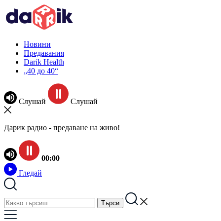
Новини
Предавания
Darik Health
„40 до 40“
Слушай
Слушай
Дарик радио - предаване на живо!
00:00
Гледай