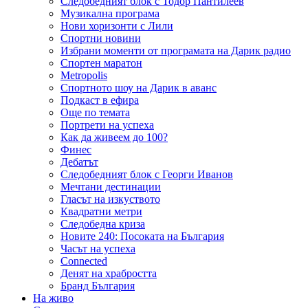
Следобедният блок с Тодор Пантилеев
Музикална програма
Нови хоризонти с Лили
Спортни новини
Избрани моменти от програмата на Дарик радио
Спортен маратон
Metropolis
Спортното шоу на Дарик в аванс
Подкаст в ефира
Още по темата
Портрети на успеха
Как да живеем до 100?
Финес
Дебатът
Следобедният блок с Георги Иванов
Мечтани дестинации
Гласът на изкуството
Квадратни метри
Следобедна криза
Новите 240: Посоката на България
Часът на успеха
Connected
Денят на храбростта
Бранд България
На живо