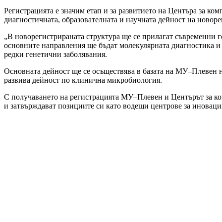
Регистрацията е значим етап и за развитието на Центъра за к
диагностичната, образователната и научната дейност на новоре
„В новорегистрираната структура ще се прилагат съвременни 
основните направления ще бъдат молекулярната диагностика и
редки генетични заболявания.
Основната дейност ще се осъществява в базата на МУ–Плевен н
развива дейност по клинична микробиология.
С получаването на регистрацията МУ–Плевен и Центърът за ко
и затвърждават позициите си като водещи центрове за иноваци