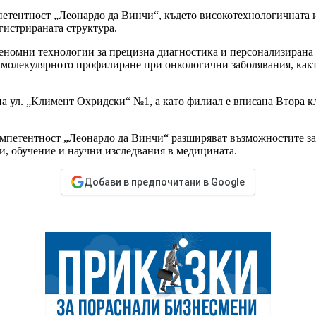
омпетентност „Леонардо да Винчи“, където високотехнологичнат
гистрираната структура.
геномни технологии за прецизна диагностика и персонализирана
 молекулярното профилиране при онкологични заболявания, какт
а ул. „Климент Охридски“ №1, а като филиал е вписана Втора к
мпетентност „Леонардо да Винчи“ разширяват възможностите за и
и, обучение и научни изследвания в медицината.
Добави в предпочитани в Google