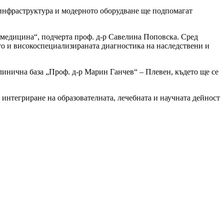
а инфраструктура и модерното оборудване ще подпомагат
 медицина“, подчерта проф. д-р Савелина Поповска. Сред
о и високоспециализираната диагностика на наследствени и
линична база „Проф. д-р Марин Ганчев“ – Плевен, където ще се
нтегриране на образователната, лечебната и научната дейност