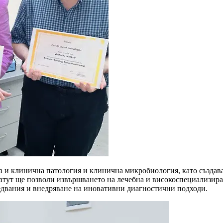
 и клинична патология и клинична микробиология, като създава
татут ще позволи извършването на лечебна и високоспециализира
ледвания и внедряване на иновативни диагностични подходи.