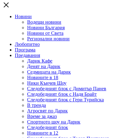
Новини
Водещи новини
Новини България
Новини от Света
Регионални новини
Любопитно
Програма
Предавания
Дарик Кафе
Денят на Дарик
Седмицата на Дарик
Новините в 18
Ники Кънчев Шоу
Следобедният блок с Димитър Панев
Следобедният блок с Надя Брайт
Следобедният блок с Гери Турийска
В тренда
Агросвят по Дарик
Време за джаз
Спортното шоу на Дарик
Следобедният блок
Новините в 12