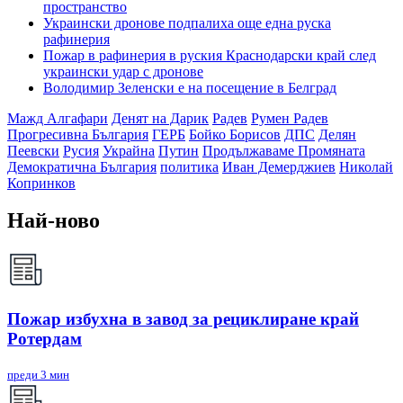
пространство
Украински дронове подпалиха още една руска
рафинерия
Пожар в рафинерия в руския Краснодарски край след
украински удар с дронове
Володимир Зеленски е на посещение в Белград
Мажд Алгафари
Денят на Дарик
Радев
Румен Радев
Прогресивна България
ГЕРБ
Бойко Борисов
ДПС
Делян
Пеевски
Русия
Украйна
Путин
Продължаваме Промяната
Демократична България
политика
Иван Демерджиев
Николай
Копринков
Най-ново
Пожар избухна в завод за рециклиране край
Ротердам
преди 3 мин