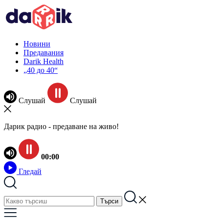
Новини
Предавания
Darik Health
„40 до 40“
Слушай
Слушай
Дарик радио - предаване на живо!
00:00
Гледай