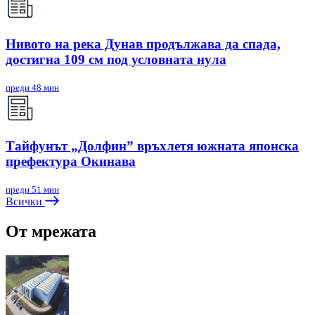
Нивото на река Дунав продължава да спада,
достигна 109 см под условната нула
преди 48 мин
Тайфунът „Долфин” връхлетя южната японска
префектура Окинава
преди 51 мин
Всички
От мрежата