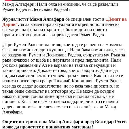
Мажд Алгафари: Нали бяха измислили, че са се разделили
Румен Радев и Десислава Радева!?
Журналистът
Мажд Алгафари
бе специален гост в
„Денят на
Дарик“
, за да коментира актуалната вътрешнополитическа
ситуация на фона на първите работни дни на новото
правителство с министър-председател Румен Радев.
„При Румен Радев няма нищо, което да е решено на момента.
Сега ще измислят един куп неща. Нали бяха измислили, че са
се разделили Румен и Десислава Радева, съпругата му. Ръка за
ръка излязоха от щаба на партията и пред парламента. Нали
уж бяха разделени? Аз не вярвам на такива спекулации и
такива приказки. Докажете това, което говорите. Дайте да
видим самият човек като човек що за човек е. Какво ли не се
изписа и изговори срещу Николай Копринков. Румен Радев
каза да се дадат доказателства, не го каза така директно, но
такъв беше смисълът на отговора му. Не може да осъдим
някого, преди той да мине през съд и той да отсъди, че е
виновен. Българите сме толкова кадърни, че като се появи
дадена личност – ние вече сме го оглозгали“, заяви Мажд
Алгафари.
Още от интервюто на Мажд Алгафари пред Божидар Русев
може да прочетете в прикачения материал!