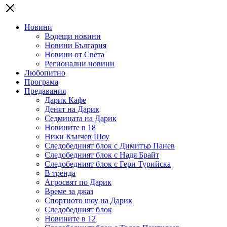
Новини
Водещи новини
Новини България
Новини от Света
Регионални новини
Любопитно
Програма
Предавания
Дарик Кафе
Денят на Дарик
Седмицата на Дарик
Новините в 18
Ники Кънчев Шоу
Следобедният блок с Димитър Панев
Следобедният блок с Надя Брайт
Следобедният блок с Гери Турийска
В тренда
Агросвят по Дарик
Време за джаз
Спортното шоу на Дарик
Следобедният блок
Новините в 12