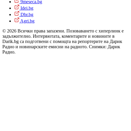
9meseca.bg
Idei.bg
Dbr.bg
Agri.bg
© 2026 Всички права запазени. Позоваването с хиперлинк е
задължително. Интервютата, коментарите и новините в
Darik.bg са подготвени с помощта на репортерите на Дарик
Радио и новинарските емисии на радиото. Снимки: Дарик
Радио.