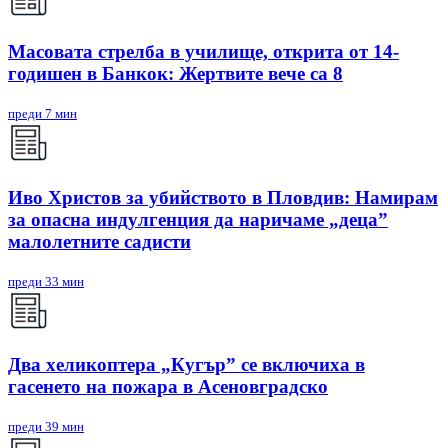
Масовата стрелба в училище, открита от 14-
годишен в Банкок: Жертвите вече са 8
преди 7 мин
Иво Христов за убийството в Пловдив: Намирам
за опасна индулгенция да наричаме „деца”
малолетните садисти
преди 33 мин
Два хеликоптера „Кугър” се включиха в
гасенето на пожара в Асеновградско
преди 39 мин