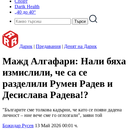
Спорт
Darik Health
„40 до 40“
Дарик
|
Предавания
|
Денят на Дарик
Мажд Алгафари: Нали бяха
измислили, че са се
разделили Румен Радев и
Десислава Радева!?
"Българите сме толкова кадърни, че като се появи дадена
личност – ние вече сме го оглозгали", заяви той
Божидар Русев
13 Май 2026 00:01 ч.