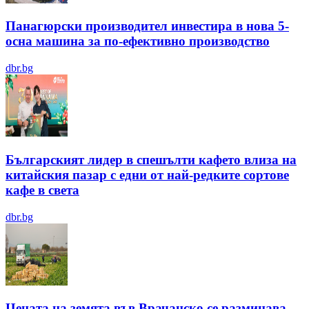
Панагюрски производител инвестира в нова 5-
осна машина за по-ефективно производство
dbr.bg
Българският лидер в спешълти кафето влиза на
китайския пазар с едни от най-редките сортове
кафе в света
dbr.bg
Цената на земята във Врачанско се разминава