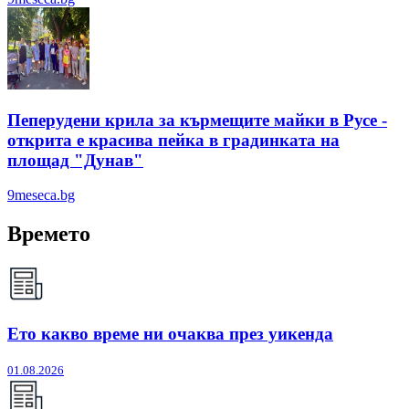
Пеперудени крила за кърмещите майки в Русе -
открита е красива пейка в градинката на
площад "Дунав"
9meseca.bg
Времето
Ето какво време ни очаква през уикенда
01.08.2026