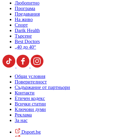
Любопитно
Програма
Предавания
На живо
Спорт
Darik Health
Търсене
Best Doctors
„40 до 40“
Общи условия
Поверителност
Съдържание от партньори
Контакти
Етичен кодекс
Всички статии
Ключови думи
Реклама
За нас
Dsport.bg