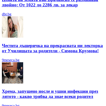
двойно: От 1022 до 2286 лв. за декар
dbr.bg
Честита дъщеричка на прекрасната ни лекторка
от Училищата за родители - Симона Крумова!
9meseca.bg
Хрема, запушено носле и ушни инфекции през
лятотo - какво трябва да знае всеки родител
9meseca.bg