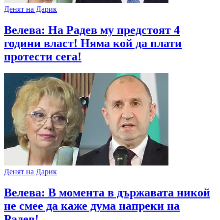
Денят на Дарик
Велева: На Радев му предстоят 4
години власт! Няма кой да плати
протести сега!
Денят на Дарик
Велева: В момента в държавата никой
не смее да каже дума напреки на
Радев!