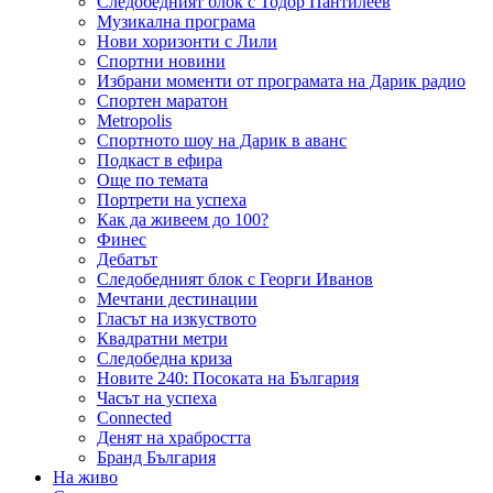
Следобедният блок с Тодор Пантилеев
Музикална програма
Нови хоризонти с Лили
Спортни новини
Избрани моменти от програмата на Дарик радио
Спортен маратон
Metropolis
Спортното шоу на Дарик в аванс
Подкаст в ефира
Още по темата
Портрети на успеха
Как да живеем до 100?
Финес
Дебатът
Следобедният блок с Георги Иванов
Мечтани дестинации
Гласът на изкуството
Квадратни метри
Следобедна криза
Новите 240: Посоката на България
Часът на успеха
Connected
Денят на храбростта
Бранд България
На живо