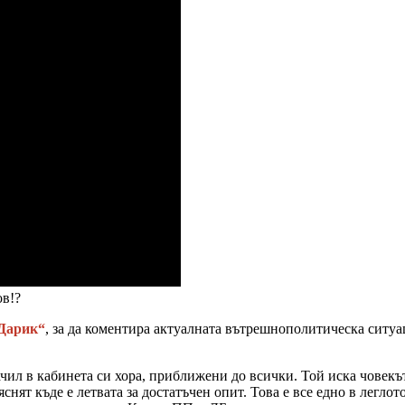
в!?
 Дарик“
, за да коментира актуалната вътрешнополитическа ситуа
л в кабинета си хора, приближени до всички. Той иска човекът д
ят къде е летвата за достатъчен опит. Това е все едно в леглото