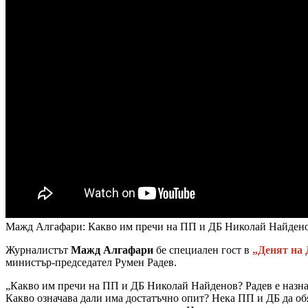
Мажд Алгафари: Какво им пречи на ПП и ДБ Николай Найдено
Журналистът
Мажд Алгафари
бе специален гост в
„Денят на
министър-председател Румен Радев.
„Какво им пречи на ПП и ДБ Николай Найденов? Радев е назначи
Какво означава дали има достатъчно опит? Нека ПП и ДБ да обясн