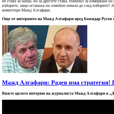
не става за нищо, но за другите става. Начинът за измерване на
изборите, защо останаха на семейни начала до след изборите? А
коментира Мажд Алгафари.
Още от интервюто на Мажд Алгафари пред Божидар Русев м
Мажд Алгафари: Радев има стратегия! 
Вижте цялото интервю на журналиста Мажд Алгафари в „Де