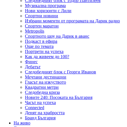
Следобедният блок с Тодор Пантилеев
Музикална програма
Нови хоризонти с Лили
Спортни новини
Избрани моменти от програмата на Дарик радио
Спортен маратон
Metropolis
Спортното шоу на Дарик в аванс
Подкаст в ефира
Още по темата
Портрети на успеха
Как да живеем до 100?
Финес
Дебатът
Следобедният блок с Георги Иванов
Мечтани дестинации
Гласът на изкуството
Квадратни метри
Следобедна криза
Новите 240: Посоката на България
Часът на успеха
Connected
Денят на храбростта
Бранд България
На живо