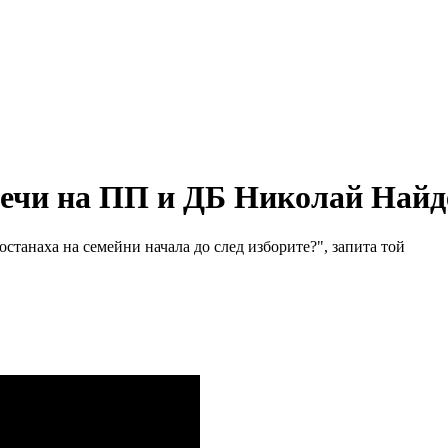
ечи на ПП и ДБ Николай Найд
станаха на семейни начала до след изборите?", запита той