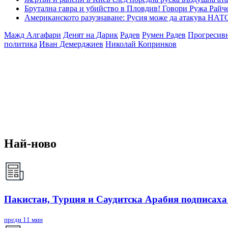
Брутална гавра и убийство в Пловдив! Говори Ружа Райч
Американското разузнаване: Русия може да атакува НАТО
Мажд Алгафари
Денят на Дарик
Радев
Румен Радев
Прогресивн
политика
Иван Демерджиев
Николай Копринков
Най-ново
Пакистан, Турция и Саудитска Арабия подписаха
преди 11 мин