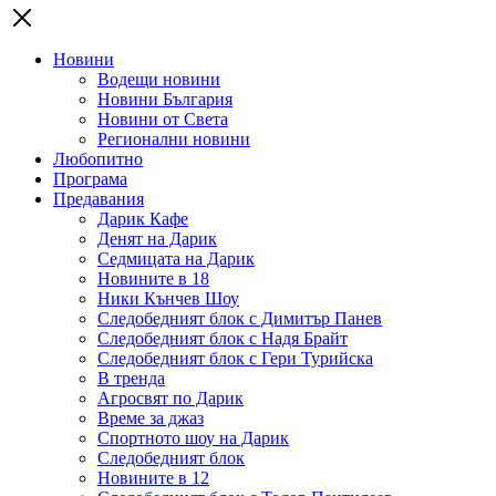
Новини
Водещи новини
Новини България
Новини от Света
Регионални новини
Любопитно
Програма
Предавания
Дарик Кафе
Денят на Дарик
Седмицата на Дарик
Новините в 18
Ники Кънчев Шоу
Следобедният блок с Димитър Панев
Следобедният блок с Надя Брайт
Следобедният блок с Гери Турийска
В тренда
Агросвят по Дарик
Време за джаз
Спортното шоу на Дарик
Следобедният блок
Новините в 12