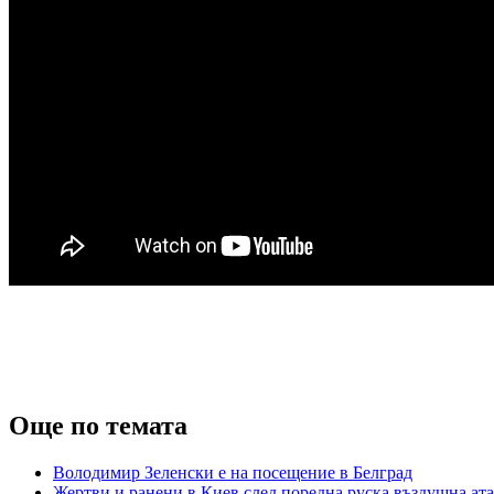
Още по темата
Володимир Зеленски е на посещение в Белград
Жертви и ранени в Киев след поредна руска въздушна ат