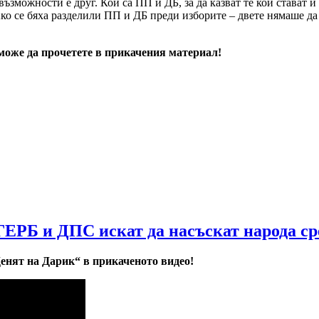
 възможности е друг. Кои са ПП и ДБ, за да казват те кои стават
ко се бяха разделили ПП и ДБ преди изборите – двете нямаше да 
оже да прочетете в прикачения материал!
ГЕРБ и ДПС искат да насъскат народа ср
нят на Дарик“ в прикаченото видео!