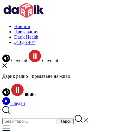
Новини
Предавания
Darik Health
„40 до 40“
Слушай
Слушай
Дарик радио - предаване на живо!
00:00
Гледай