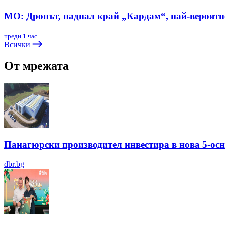
МО: Дронът, паднал край „Кардам“, най-вероят
преди 1 час
Всички
От мрежата
Панагюрски производител инвестира в нова 5-ос
dbr.bg