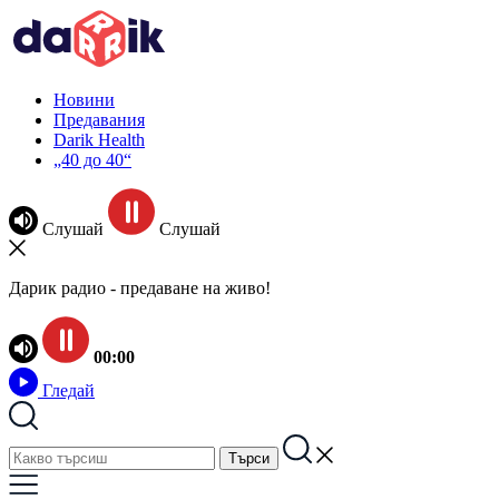
Новини
Предавания
Darik Health
„40 до 40“
Слушай
Слушай
Дарик радио - предаване на живо!
00:00
Гледай