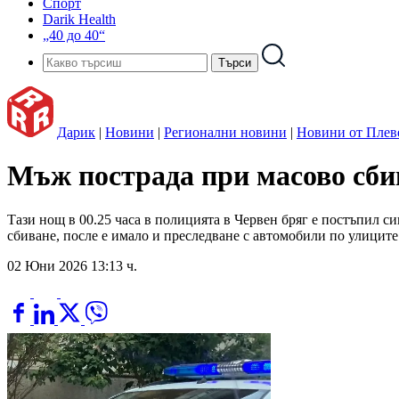
Спорт
Darik Health
„40 до 40“
Дарик
|
Новини
|
Регионални новини
|
Новини от Плев
Мъж пострада при масово сбив
Тази нощ в 00.25 часа в полицията в Червен бряг е постъпил си
сбиване, после е имало и преследване с автомобили по улиците 
02 Юни 2026 13:13 ч.