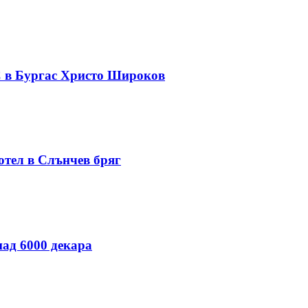
С в Бургас Христо Широков
отел в Слънчев бряг
над 6000 декара