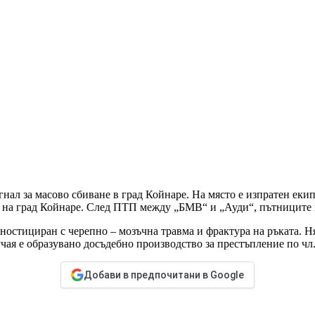
гнал за масово сбиване в град Койнаре. На място е изпратен еки
е на град Койнаре. След ПТП между „БМВ“ и „Ауди“, пътниците и
ностициран с черепно – мозъчна травма и фрактура на ръката. Ня
учая е образувано досъдебно производство за престъпление по чл
Добави в предпочитани в Google