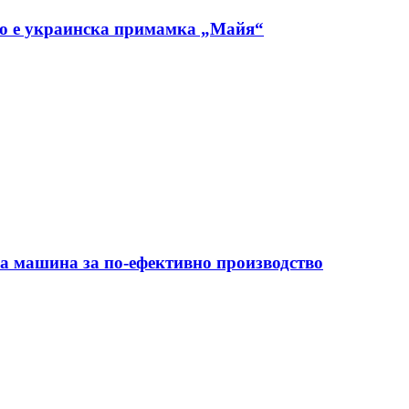
но е украинска примамка „Майя“
на машина за по-ефективно производство