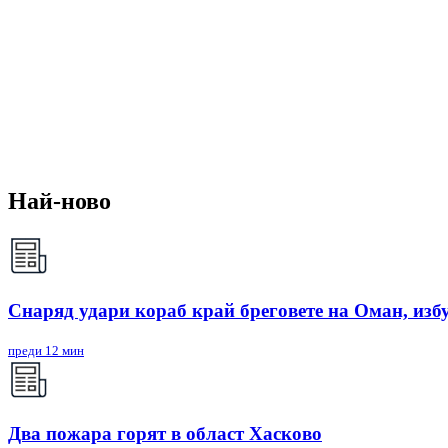
Най-ново
Снаряд удари кораб край бреговете на Оман, изб
преди 12 мин
Два пожара горят в област Хасково