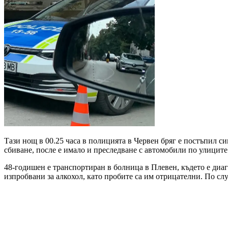
Тази нощ в 00.25 часа в полицията в Червен бряг е постъпил си
сбиване, после е имало и преследване с автомобили по улицит
48-годишен е транспортиран в болница в Плевен, където е диаг
изпробвани за алкохол, като пробите са им отрицателни. По сл