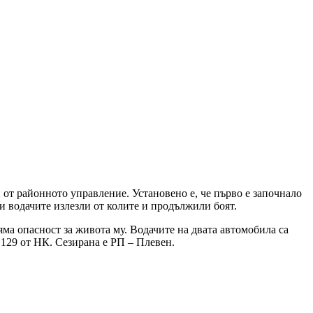
п от районното управление. Установено е, че първо е започнало
 водачите излезли от колите и продължили боят.
ма опасност за живота му. Водачите на двата автомобила са
.129 от НК. Сезирана е РП – Плевен.