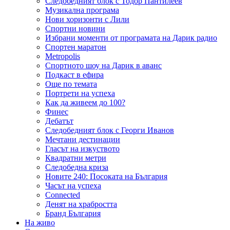
Следобедният блок с Тодор Пантилеев
Музикална програма
Нови хоризонти с Лили
Спортни новини
Избрани моменти от програмата на Дарик радио
Спортен маратон
Metropolis
Спортното шоу на Дарик в аванс
Подкаст в ефира
Още по темата
Портрети на успеха
Как да живеем до 100?
Финес
Дебатът
Следобедният блок с Георги Иванов
Мечтани дестинации
Гласът на изкуството
Квадратни метри
Следобедна криза
Новите 240: Посоката на България
Часът на успеха
Connected
Денят на храбростта
Бранд България
На живо