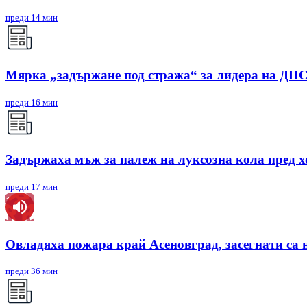
преди 14 мин
Мярка „задържане под стража“ за лидера на ДП
преди 16 мин
Задържаха мъж за палеж на луксозна кола пред х
преди 17 мин
Овладяха пожара край Асеновград, засегнати са 
преди 36 мин