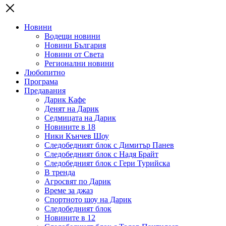
Новини
Водещи новини
Новини България
Новини от Света
Регионални новини
Любопитно
Програма
Предавания
Дарик Кафе
Денят на Дарик
Седмицата на Дарик
Новините в 18
Ники Кънчев Шоу
Следобедният блок с Димитър Панев
Следобедният блок с Надя Брайт
Следобедният блок с Гери Турийска
В тренда
Агросвят по Дарик
Време за джаз
Спортното шоу на Дарик
Следобедният блок
Новините в 12