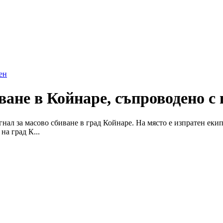
ен
ане в Койнаре, съпроводено с 
гнал за масово сбиване в град Койнаре. На място е изпратен еки
на град К...