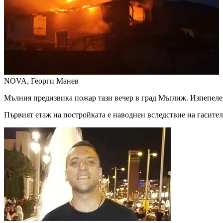
NOVA, Георги Манев
Мълния предизвика пожар тази вечер в град Мъглиж. Изпепелен
Първият етаж на постройката е наводнен вследствие на гасите