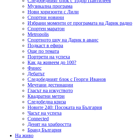
Следобедният блок с Тодор Пантилеев
Музикална програма
Нови хоризонти с Лили
Спортни новини
Избрани моменти от програмата на Дарик радио
Спортен маратон
Metropolis
Спортното шоу на Дарик в аванс
Подкаст в ефира
Още по темата
Портрети на успеха
Как да живеем до 100?
Финес
Дебатът
Следобедният блок с Георги Иванов
Мечтани дестинации
Гласът на изкуството
Квадратни метри
Следобедна криза
Новите 240: Посоката на България
Часът на успеха
Connected
Денят на храбростта
Бранд България
На живо