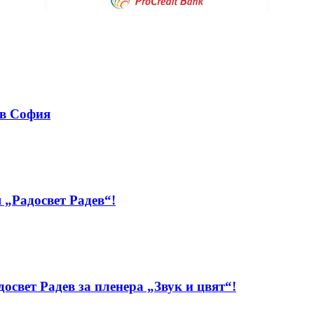
 в София
 „Радосвет Радев“!
свет Радев за пленера „Звук и цвят“!