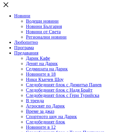
Новини
Водещи новини
Новини България
Новини от Света
Регионални новини
Любопитно
Програма
Предавания
Дарик Кафе
Денят на Дарик
Седмицата на Дарик
Новините в 18
Ники Кънчев Шоу
Следобедният блок с Димитър Панев
Следобедният блок с Надя Брайт
Следобедният блок с Гери Турийска
В тренда
Агросвят по Дарик
Време за джаз
Спортното шоу на Дарик
Следобедният блок
Новините в 12