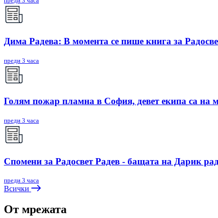
преди 3 часа
Дима Радева: В момента се пише книга за Радосве
преди 3 часа
Голям пожар пламна в София, девет екипа са на 
преди 3 часа
Спомени за Радосвет Радев - бащата на Дарик ра
преди 3 часа
Всички
От мрежата