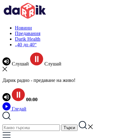
Новини
Предавания
Darik Health
„40 до 40“
Слушай
Слушай
Дарик радио - предаване на живо!
00:00
Гледай