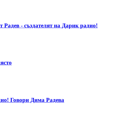
т Радев - създателят на Дарик радио!
място
дио! Говори Дима Радева