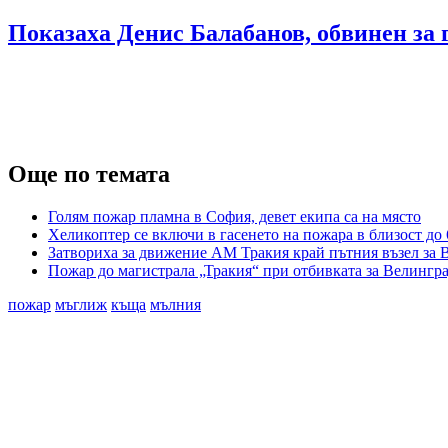
Показаха Денис Балабанов, обвинен за
Още по темата
Голям пожар пламна в София, девет екипа са на място
Хеликоптер се включи в гасенето на пожара в близост до
Затвориха за движение АМ Тракия край пътния възел за 
Пожар до магистрала „Тракия“ при отбивката за Велингр
пожар
мъглиж
къща
мълния