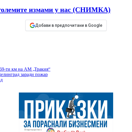
 големите измами у нас (СНИМКА)
Добави в предпочитани в Google
 69-ти км на АМ „Тракия“
Велинград заради пожар
ад