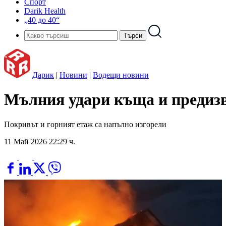
Спорт
Darik Health
„40 до 40“
Дарик
|
Новини
|
Водещи новини
Мълния удари къща и предизв
Покривът и горният етаж са напълно изгорели
11 Май 2026 22:29 ч.