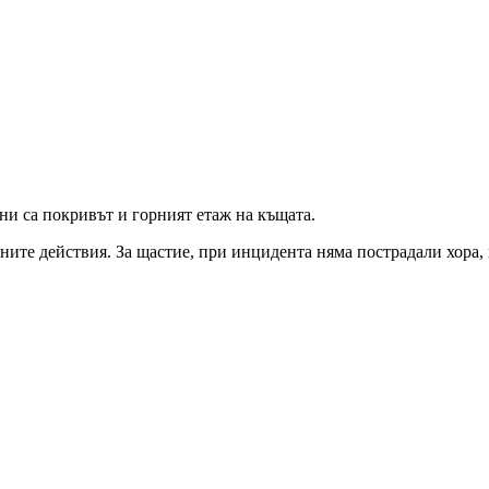
и са покривът и горният етаж на къщата.
лните действия. За щастие, при инцидента няма пострадали хора