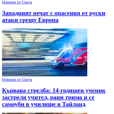
Новини от Света
Западният печат с опасения от руски
атаки срещу Европа
Новини от Света
Кървава стрелба: 14-годишен ученик
застреля учител, рани трима и се
самоуби в училище в Тайланд