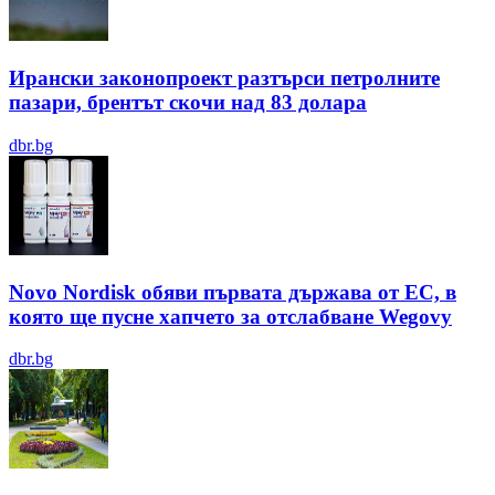
Ирански законопроект разтърси петролните
пазари, брентът скочи над 83 долара
dbr.bg
Novo Nordisk обяви първата държава от ЕС, в
която ще пусне хапчето за отслабване Wegovy
dbr.bg