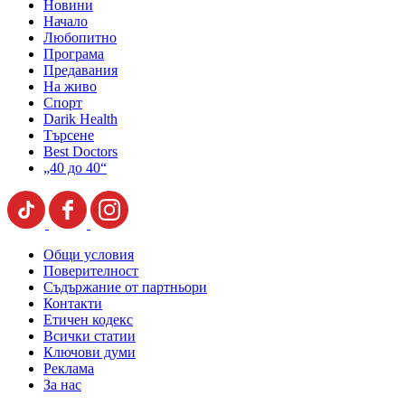
Новини
Начало
Любопитно
Програма
Предавания
На живо
Спорт
Darik Health
Търсене
Best Doctors
„40 до 40“
Общи условия
Поверителност
Съдържание от партньори
Контакти
Етичен кодекс
Всички статии
Ключови думи
Реклама
За нас