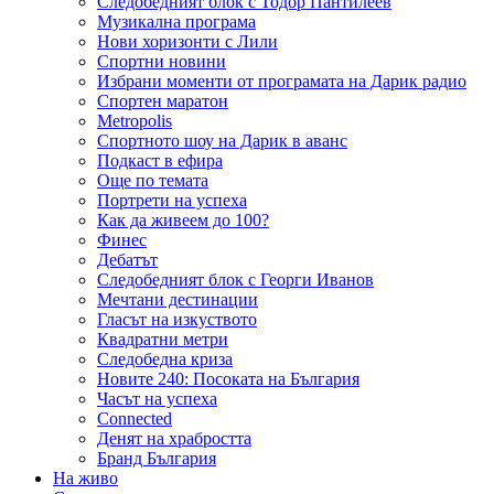
Следобедният блок с Тодор Пантилеев
Музикална програма
Нови хоризонти с Лили
Спортни новини
Избрани моменти от програмата на Дарик радио
Спортен маратон
Metropolis
Спортното шоу на Дарик в аванс
Подкаст в ефира
Още по темата
Портрети на успеха
Как да живеем до 100?
Финес
Дебатът
Следобедният блок с Георги Иванов
Мечтани дестинации
Гласът на изкуството
Квадратни метри
Следобедна криза
Новите 240: Посоката на България
Часът на успеха
Connected
Денят на храбростта
Бранд България
На живо