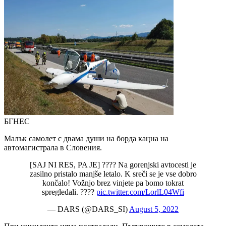
БГНЕС
Малък самолет с двама души на борда кацна на
автомагистрала в Словения.
[SAJ NI RES, PA JE] ???? Na gorenjski avtocesti je
zasilno pristalo manjše letalo. K sreči se je vse dobro
končalo! Vožnjo brez vinjete pa bomo tokrat
spregledali. ????
pic.twitter.com/LorlL04Wfi
— DARS (@DARS_SI)
August 5, 2022