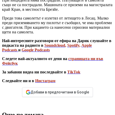
При инцидента няма пострадали. Пътуващите в самолета
също не са пострадали. Машината се приземи на магистралата
край Кран, в местността Брезйе.
Преди това самолетът е излетял от летището в Лесац. Малко
преди приземяването му пилотът е съобщил, че има проблеми
с двигателя. При кацането са нанесени сериозни материални
щети на самолета.
Най-интересните разговори от ефира на Дарик слушайте в
подкаста на радиото в
Soundcloud
,
Spotify
,
Apple
Podcasts
и
Google Podcasts
Следете най-актуалното от деня на
страницата ни във
Фейсбук
За забавни видеа ни последвайте в
TikTok
Следвайте ни и в
Инстаграм
Добави в предпочитани в Google
Още по темата