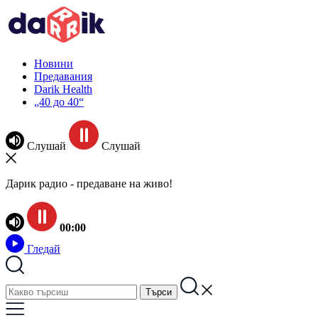
Новини
Предавания
Darik Health
„40 до 40“
Слушай
Слушай
Дарик радио - предаване на живо!
00:00
Гледай