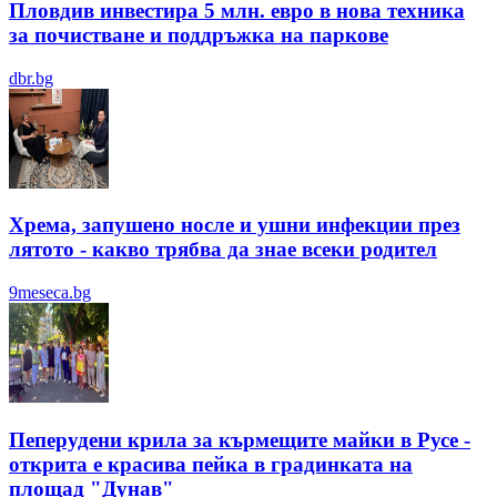
Пловдив инвестира 5 млн. евро в нова техника
за почистване и поддръжка на паркове
dbr.bg
Хрема, запушено носле и ушни инфекции през
лятотo - какво трябва да знае всеки родител
9meseca.bg
Пеперудени крила за кърмещите майки в Русе -
открита е красива пейка в градинката на
площад "Дунав"