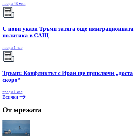
преди 43 мин
С нови укази Тръмп затяга още имиграционната
политика в САЩ
преди 1 час
Тръмп: Конфликтът с Иран ще приключи „доста
скоро“
преди 1 час
Всички
От мрежата