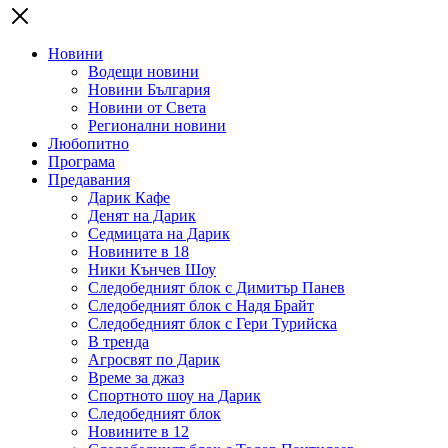
Новини
Водещи новини
Новини България
Новини от Света
Регионални новини
Любопитно
Програма
Предавания
Дарик Кафе
Денят на Дарик
Седмицата на Дарик
Новините в 18
Ники Кънчев Шоу
Следобедният блок с Димитър Панев
Следобедният блок с Надя Брайт
Следобедният блок с Гери Турийска
В тренда
Агросвят по Дарик
Време за джаз
Спортното шоу на Дарик
Следобедният блок
Новините в 12