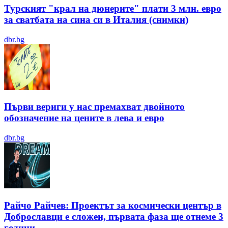
Турският "крал на дюнерите" плати 3 млн. евро
за сватбата на сина си в Италия (снимки)
dbr.bg
Първи вериги у нас премахват двойното
обозначение на цените в лева и евро
dbr.bg
Райчо Райчев: Проектът за космически център в
Доброславци е сложен, първата фаза ще отнеме 3
години