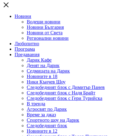
Новини
Водещи новини
Новини България
Новини от Света
Регионални новини
Любопитно
Програма
Предавания
Дарик Кафе
Денят на Дарик
Седмицата на Дарик
Новините в 18
Ники Кънчев Шоу
Следобедният блок с Димитър Панев
Следобедният блок с Надя Брайт
Следобедният блок с Гери Турийска
В тренда
Агросвят по Дарик
Време за джаз
Спортното шоу на Дарик
Следобедният блок
Новините в 12