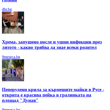
dbr.bg
Хрема, запушено носле и ушни инфекции през
лятотo - какво трябва да знае всеки родител
9meseca.bg
Пеперудени крила за кърмещите майки в Русе -
открита е красива пейка в градинката на
площад "Дунав"
9meseca.bg