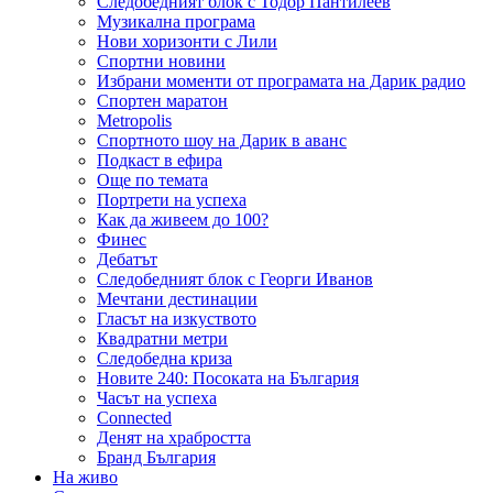
Следобедният блок с Тодор Пантилеев
Музикална програма
Нови хоризонти с Лили
Спортни новини
Избрани моменти от програмата на Дарик радио
Спортен маратон
Metropolis
Спортното шоу на Дарик в аванс
Подкаст в ефира
Още по темата
Портрети на успеха
Как да живеем до 100?
Финес
Дебатът
Следобедният блок с Георги Иванов
Мечтани дестинации
Гласът на изкуството
Квадратни метри
Следобедна криза
Новите 240: Посоката на България
Часът на успеха
Connected
Денят на храбростта
Бранд България
На живо