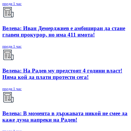
преди 1 час
Велева: Иван Демерджиев е амбициран да стане
главен прокурор, но има 411 имота!
преди 1 час
Велева: На Радев му предстоят 4 години власт!
Няма кой да плати протести сега!
преди 1 час
Велева: В момента в държавата никой не смее да
каже дума напреки на Радев!