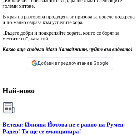
„Евровизия“ най-важното за Дара ще бъдат следващите
големи хитове.
В края на разговора продуцентът призова за повече подкрепа
и по-малко омраза към успелите хора.
„Бъдете добри и подкрепяйте хората, които се борят за
мечтите си“, каза той.
Какво още сподели Маги Халваджиян, чуйте във видеото!
Добави в предпочитани в Google
Най-ново
Велева: Илияна Йотова не е равно на Румен
Радев! Тя ще се еманципира!