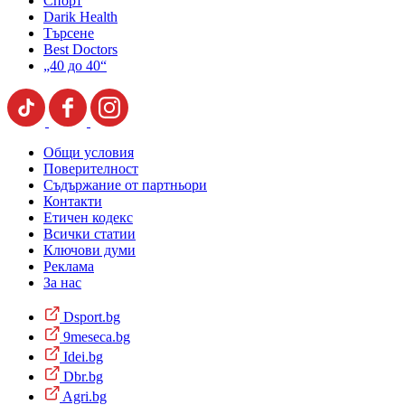
Спорт
Darik Health
Търсене
Best Doctors
„40 до 40“
Общи условия
Поверителност
Съдържание от партньори
Контакти
Етичен кодекс
Всички статии
Ключови думи
Реклама
За нас
Dsport.bg
9meseca.bg
Idei.bg
Dbr.bg
Agri.bg