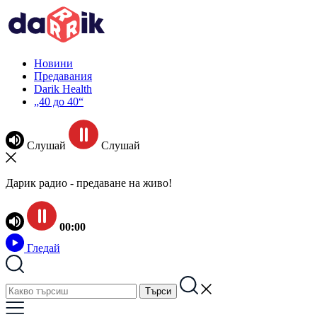
Новини
Предавания
Darik Health
„40 до 40“
Слушай
Слушай
Дарик радио - предаване на живо!
00:00
Гледай