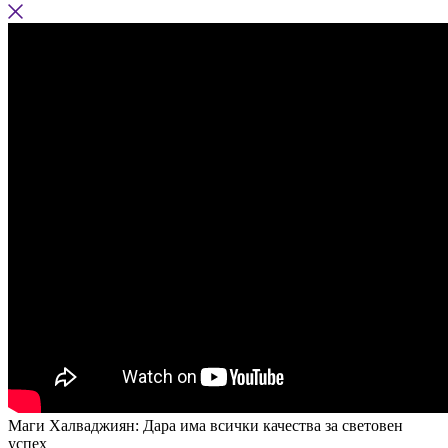
Маги Халваджиян: Дара има всички качества за световен
успех