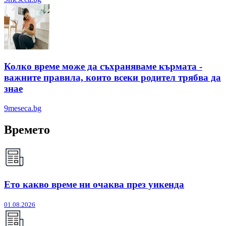
Колко време може да съхраняваме кърмата -
важните правила, които всеки родител трябва да
знае
9meseca.bg
Времето
Ето какво време ни очаква през уикенда
01.08.2026