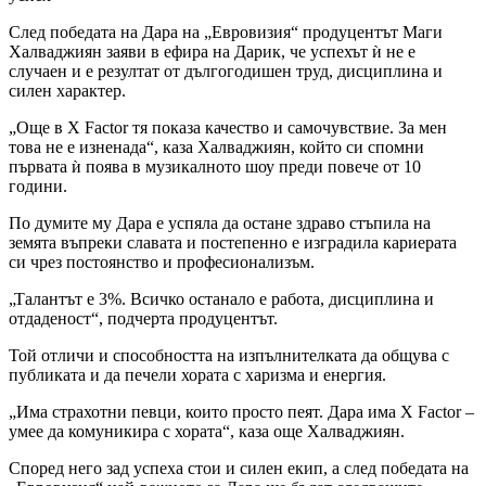
След победата на Дара на „Евровизия“ продуцентът Маги
Халваджиян заяви в ефира на Дарик, че успехът ѝ не е
случаен и е резултат от дългогодишен труд, дисциплина и
силен характер.
„Още в X Factor тя показа качество и самочувствие. За мен
това не е изненада“, каза Халваджиян, който си спомни
първата ѝ поява в музикалното шоу преди повече от 10
години.
По думите му Дара е успяла да остане здраво стъпила на
земята въпреки славата и постепенно е изградила кариерата
си чрез постоянство и професионализъм.
„Талантът е 3%. Всичко останало е работа, дисциплина и
отдаденост“, подчерта продуцентът.
Той отличи и способността на изпълнителката да общува с
публиката и да печели хората с харизма и енергия.
„Има страхотни певци, които просто пеят. Дара има X Factor –
умее да комуникира с хората“, каза още Халваджиян.
Според него зад успеха стои и силен екип, а след победата на