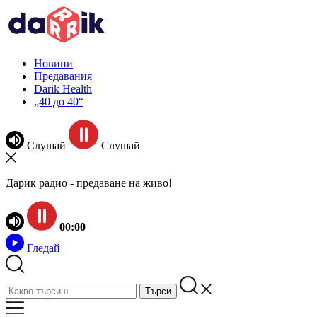
Новини
Предавания
Darik Health
„40 до 40“
Слушай
Слушай
Дарик радио - предаване на живо!
00:00
Гледай