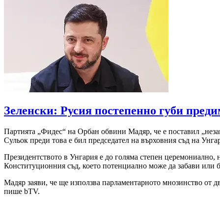
Зеленски: Русия постепенно губи преди
Партията „Фидес“ на Орбан обвини Мадяр, че е поставил „незако
Сульок преди това е бил председател на върховния съд на Унгари
Президентството в Унгария е до голяма степен церемониално, н
Конституционния съд, което потенциално може да забави или 
Мадяр заяви, че ще използва парламентарното мнозинство от две
пише bTV.