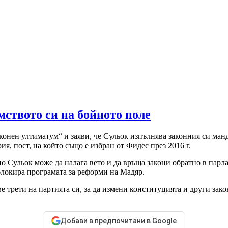
мството си на бойното поле
нен ултиматум“ и заяви, че Сульок изпълнява законния си мандат
я, пост, на който също е избран от Фидес през 2016 г.
о Сульок може да налага вето и да връща закони обратно в парл
блокира програмата за реформи на Мадяр.
 трети на партията си, за да измени конституцията и други закон
Добави в предпочитани в Google