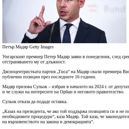
Петър Мадяр
Getty Images
Унгарският премиер Петер Мадяр заяви в понеделник, след срещ
отстраняването му от длъжност.
Дясноцентристката партия „Тиса“ на Мадяр свали премиера Вик
публични позиции през последните 16 години.
Мадяр призова Сульок – избран в началото на 2024 г. от депут
и че служи на интересите на Орбан и неговото правителство.
Сульок отказа да подаде оставка.
„Казах на президента, че ако той поддържа позицията си и не 
необходимите процедури“, каза Мадяр. Той каза, че законодате
на върховенството на закона и демокрацията“.