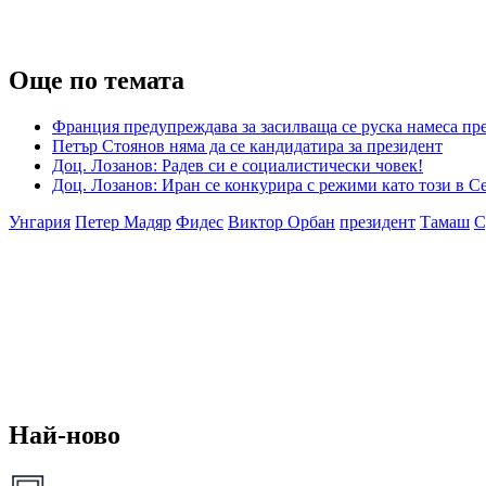
Още по темата
Франция предупреждава за засилваща се руска намеса пр
Петър Стоянов няма да се кандидатира за президент
Доц. Лозанов: Радев си е социалистически човек!
Доц. Лозанов: Иран се конкурира с режими като този в С
Унгария
Петер Мадяр
Фидес
Виктор Орбан
президент
Тамаш
С
Най-ново