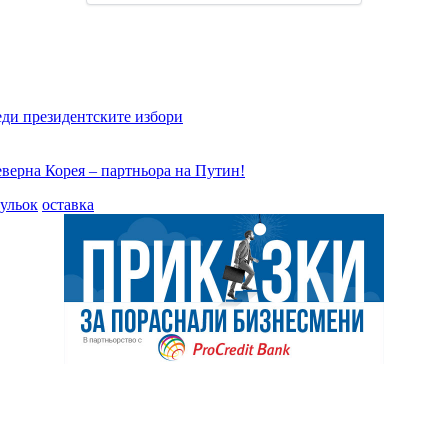
еди президентските избори
еверна Корея – партньора на Путин!
ульок
оставка