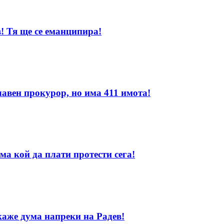
! Тя ще се еманципира!
лавен прокурор, но има 411 имота!
ма кой да плати протести сега!
каже дума напреки на Радев!