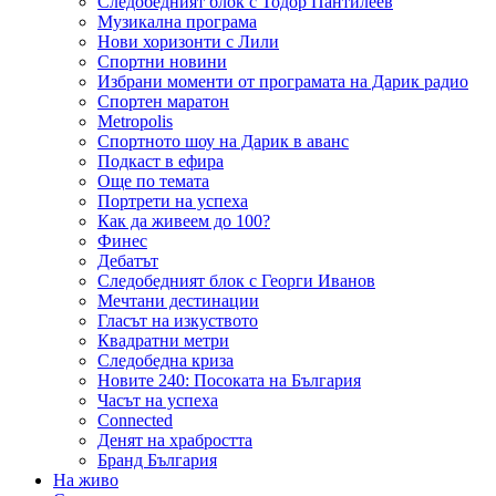
Следобедният блок с Тодор Пантилеев
Музикална програма
Нови хоризонти с Лили
Спортни новини
Избрани моменти от програмата на Дарик радио
Спортен маратон
Metropolis
Спортното шоу на Дарик в аванс
Подкаст в ефира
Още по темата
Портрети на успеха
Как да живеем до 100?
Финес
Дебатът
Следобедният блок с Георги Иванов
Мечтани дестинации
Гласът на изкуството
Квадратни метри
Следобедна криза
Новите 240: Посоката на България
Часът на успеха
Connected
Денят на храбростта
Бранд България
На живо