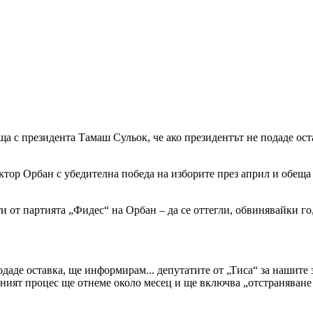
а с президента Тамаш Сульок, че ако президентът не подаде ост
тор Орбан с убедителна победа на изборите през април и обеща
ати от партията „Фидес“ на Орбан – да се оттегли, обвинявайки 
подаде оставка, ще информирам... депутатите от „Тиса“ за нашит
лният процес ще отнеме около месец и ще включва „отстраняване