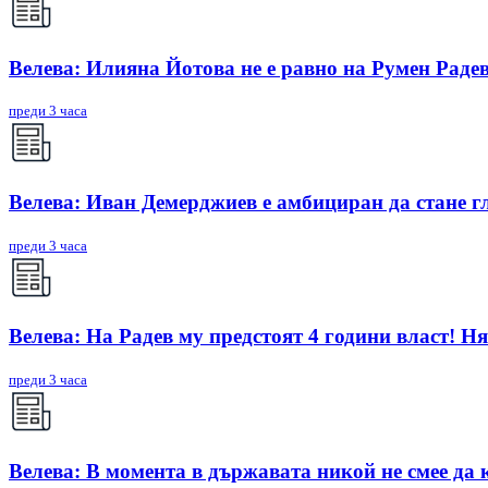
Велева: Илияна Йотова не е равно на Румен Радев
преди 3 часа
Велева: Иван Демерджиев е амбициран да стане г
преди 3 часа
Велева: На Радев му предстоят 4 години власт! Ня
преди 3 часа
Велева: В момента в държавата никой не смее да 