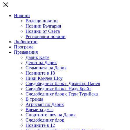
Новини
Водещи новини
Новини България
Новини от Света
Регионални новини
Любопитно
Програма
Предавания
Дарик Кафе
Денят на Дарик
Седмицата на Дарик
Новините в 18
Ники Кънчев Шоу
Следобедният блок с Димитър Панев
Следобедният блок с Надя Брайт
Следобедният блок с Гери Турийска
В тренда
Агросвят по Дарик
Време за джаз
Спортното шоу на Дарик
Следобедният блок
Новините в 12