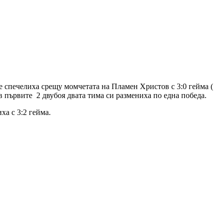
 спечелиха срещу момчетата на Пламен Христов с 3:0 гейма (
ато в първите 2 двубоя двата тима си размениха по една победа.
ха с 3:2 гейма.