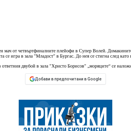
ен мач от четвъртфиналните плейофи в Супер Волей. Домакините
рещата се игра в зала "Младост" в Бургас. До нея се стигна след к
 в ответния двубой в зала "Христо Борисов" „моряците“ се наложи
Добави в предпочитани в Google