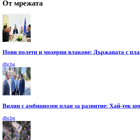
От мрежата
Нови полети и модерни влакове: Държавата с пла
dbr.bg
Видин с амбициозен план за развитие: Хай-тек це
dbr.bg