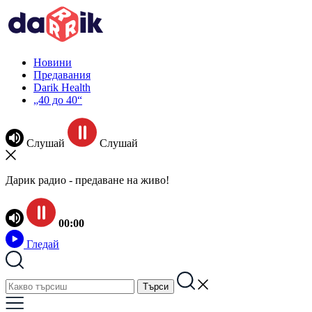
Новини
Предавания
Darik Health
„40 до 40“
Слушай
Слушай
Дарик радио - предаване на живо!
00:00
Гледай