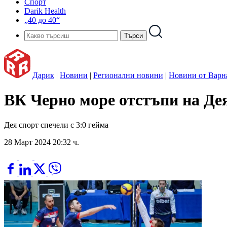
Спорт
Darik Health
„40 до 40“
Дарик
|
Новини
|
Регионални новини
|
Новини от Варн
ВК Черно море отстъпи на Де
Дея спорт спечели с 3:0 гейма
28 Март 2024 20:32 ч.