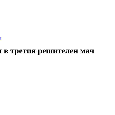
а
я в третия решителен мач