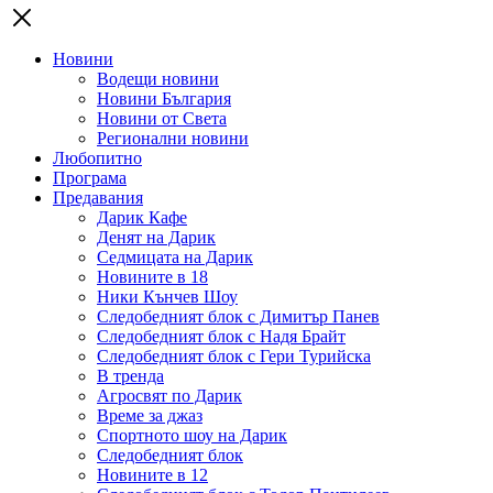
Новини
Водещи новини
Новини България
Новини от Света
Регионални новини
Любопитно
Програма
Предавания
Дарик Кафе
Денят на Дарик
Седмицата на Дарик
Новините в 18
Ники Кънчев Шоу
Следобедният блок с Димитър Панев
Следобедният блок с Надя Брайт
Следобедният блок с Гери Турийска
В тренда
Агросвят по Дарик
Време за джаз
Спортното шоу на Дарик
Следобедният блок
Новините в 12