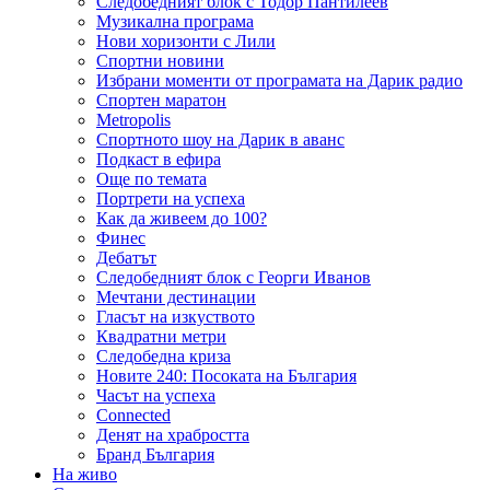
Следобедният блок с Тодор Пантилеев
Музикална програма
Нови хоризонти с Лили
Спортни новини
Избрани моменти от програмата на Дарик радио
Спортен маратон
Metropolis
Спортното шоу на Дарик в аванс
Подкаст в ефира
Още по темата
Портрети на успеха
Как да живеем до 100?
Финес
Дебатът
Следобедният блок с Георги Иванов
Мечтани дестинации
Гласът на изкуството
Квадратни метри
Следобедна криза
Новите 240: Посоката на България
Часът на успеха
Connected
Денят на храбростта
Бранд България
На живо