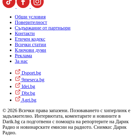
Общи условия
Поверителност
Съдържание от партньори
Контакти
Етичен кодекс
Всички статии
Ключови думи
Реклама
За нас
Dsport.bg
9meseca.bg
Idei.bg
Dbr.bg
Agri.bg
© 2026 Всички права запазени. Позоваването с хиперлинк е
задължително. Интервютата, коментарите и новините в
Darik.bg са подготвени с помощта на репортерите на Дарик
Радио и новинарските емисии на радиото. Снимки: Дарик
Радио.