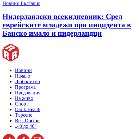
Новини България
Нидерландски всекидневник: Сред
еврейските младежи при инцидента в
Банско имало и нидерландци
Новини
Начало
Любопитно
Програма
Предавания
На живо
Спорт
Darik Health
Търсене
Best Doctors
„40 до 40“