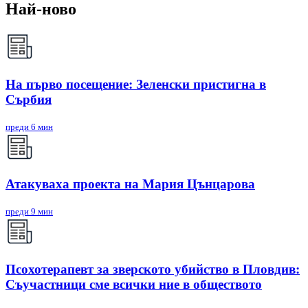
Най-ново
На първо посещение: Зеленски пристигна в
Сърбия
преди 6 мин
Атакуваха проекта на Мария Цънцарова
преди 9 мин
Псохотерапевт за зверското убийство в Пловдив:
Съучастници сме всички ние в обществото