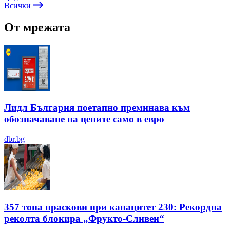
Всички
От мрежата
Лидл България поетапно преминава към
обозначаване на цените само в евро
dbr.bg
357 тона праскови при капацитет 230: Рекордна
реколта блокира „Фрукто-Сливен“