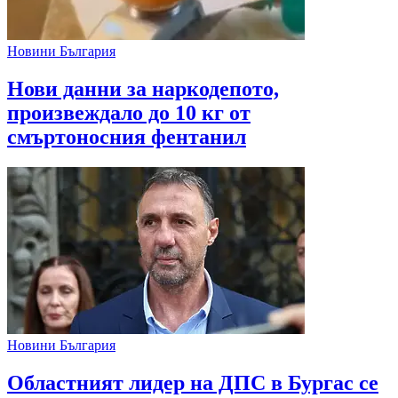
Новини България
Нови данни за наркодепото,
произвеждало до 10 кг от
смъртоносния фентанил
Новини България
Областният лидер на ДПС в Бургас се