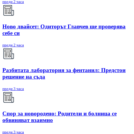
преди 2 часа
Ново двайсет: Одиторът Главчев ще проверява
себе си
преди 2 часа
Разбитата лаборатория за фентанил: Предстои
решение на съда
преди 3 часа
Спор за новородено: Родители и болница се
обвиняват взаимно
преди 3 часа