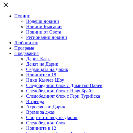
Новини
Водещи новини
Новини България
Новини от Света
Регионални новини
Любопитно
Програма
Предавания
Дарик Кафе
Денят на Дарик
Седмицата на Дарик
Новините в 18
Ники Кънчев Шоу
Следобедният блок с Димитър Панев
Следобедният блок с Надя Брайт
Следобедният блок с Гери Турийска
В тренда
Агросвят по Дарик
Време за джаз
Спортното шоу на Дарик
Следобедният блок
Новините в 12