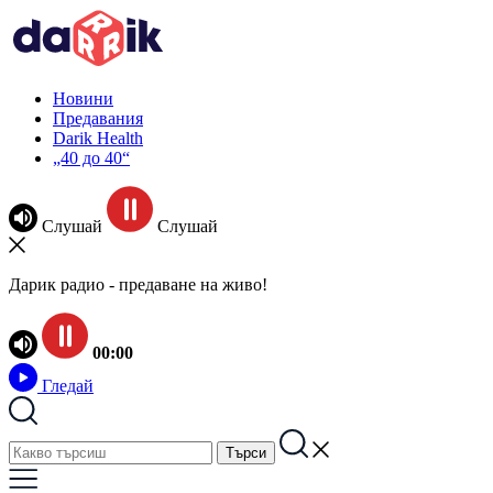
Новини
Предавания
Darik Health
„40 до 40“
Слушай
Слушай
Дарик радио - предаване на живо!
00:00
Гледай