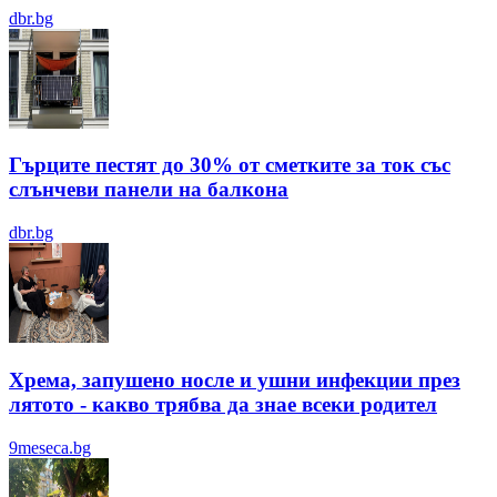
dbr.bg
Гърците пестят до 30% от сметките за ток със
слънчеви панели на балкона
dbr.bg
Хрема, запушено носле и ушни инфекции през
лятотo - какво трябва да знае всеки родител
9meseca.bg