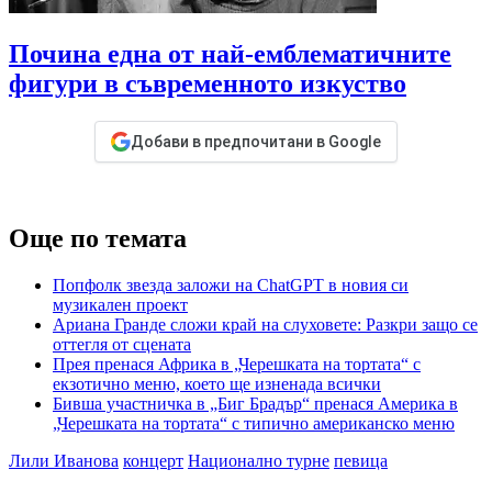
Почина една от най-емблематичните
фигури в съвременното изкуство
Добави в предпочитани в Google
Още по темата
Попфолк звезда заложи на ChatGPT в новия си
музикален проект
Ариана Гранде сложи край на слуховете: Разкри защо се
оттегля от сцената
Прея пренася Африка в „Черешката на тортата“ с
екзотично меню, което ще изненада всички
Бивша участничка в „Биг Брадър“ пренася Америка в
„Черешката на тортата“ с типично американско меню
Лили Иванова
концерт
Национално турне
певица