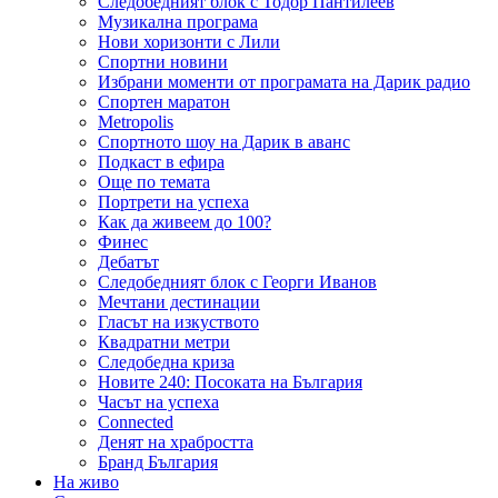
Следобедният блок с Тодор Пантилеев
Музикална програма
Нови хоризонти с Лили
Спортни новини
Избрани моменти от програмата на Дарик радио
Спортен маратон
Metropolis
Спортното шоу на Дарик в аванс
Подкаст в ефира
Още по темата
Портрети на успеха
Как да живеем до 100?
Финес
Дебатът
Следобедният блок с Георги Иванов
Мечтани дестинации
Гласът на изкуството
Квадратни метри
Следобедна криза
Новите 240: Посоката на България
Часът на успеха
Connected
Денят на храбростта
Бранд България
На живо