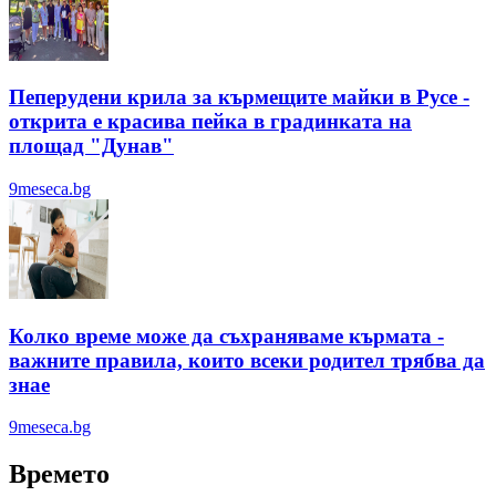
Пеперудени крила за кърмещите майки в Русе -
открита е красива пейка в градинката на
площад "Дунав"
9meseca.bg
Колко време може да съхраняваме кърмата -
важните правила, които всеки родител трябва да
знае
9meseca.bg
Времето