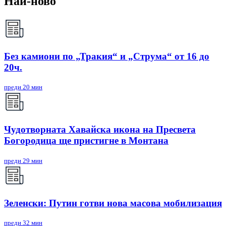
Най-ново
Без камиони по „Тракия“ и „Струма“ от 16 до
20ч.
преди 20 мин
Чудотворната Хавайска икона на Пресвета
Богородица ще пристигне в Монтана
преди 29 мин
Зеленски: Путин готви нова масова мобилизация
преди 32 мин