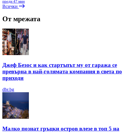
преди 47 мин
Всички
От мрежата
Джеф Безос и как стартъпът му от гаража се
превърна в най-голямата компания в света по
приходи
dbr.bg
Малко познат гръцки остров влезе в топ 5 на