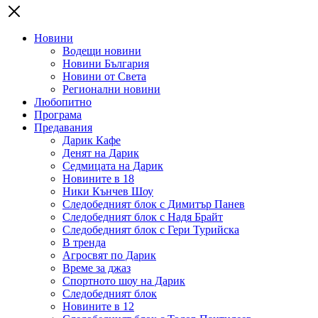
Новини
Водещи новини
Новини България
Новини от Света
Регионални новини
Любопитно
Програма
Предавания
Дарик Кафе
Денят на Дарик
Седмицата на Дарик
Новините в 18
Ники Кънчев Шоу
Следобедният блок с Димитър Панев
Следобедният блок с Надя Брайт
Следобедният блок с Гери Турийска
В тренда
Агросвят по Дарик
Време за джаз
Спортното шоу на Дарик
Следобедният блок
Новините в 12