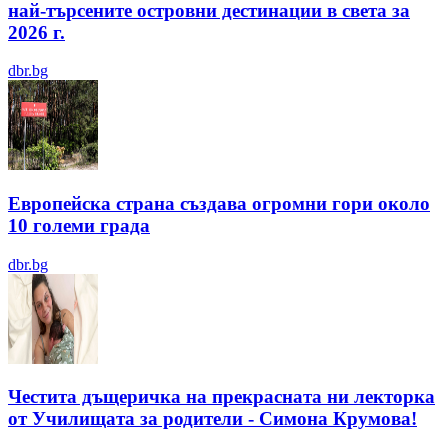
най-търсените островни дестинации в света за
2026 г.
dbr.bg
Европейска страна създава огромни гори около
10 големи града
dbr.bg
Честита дъщеричка на прекрасната ни лекторка
от Училищата за родители - Симона Крумова!