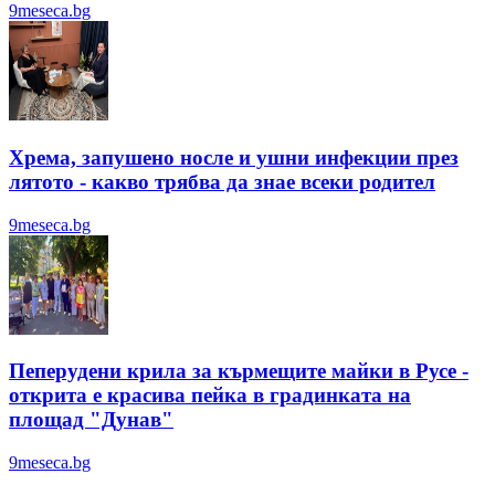
9meseca.bg
Хрема, запушено носле и ушни инфекции през
лятотo - какво трябва да знае всеки родител
9meseca.bg
Пеперудени крила за кърмещите майки в Русе -
открита е красива пейка в градинката на
площад "Дунав"
9meseca.bg