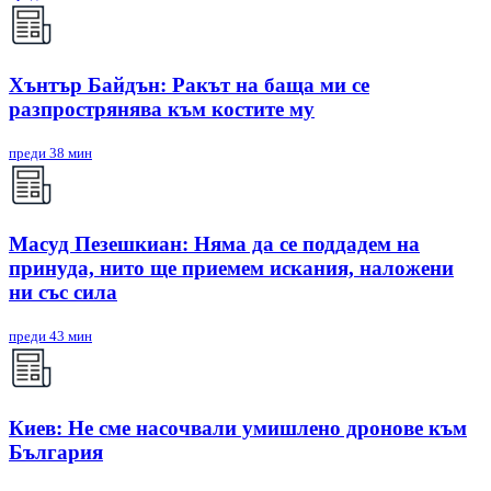
Хънтър Байдън: Ракът на баща ми се
разпрострянява към костите му
преди 38 мин
Масуд Пезешкиан: Няма да се поддадем на
принуда, нито ще приемем искания, наложени
ни със сила
преди 43 мин
Киев: Не сме насочвали умишлено дронове към
България