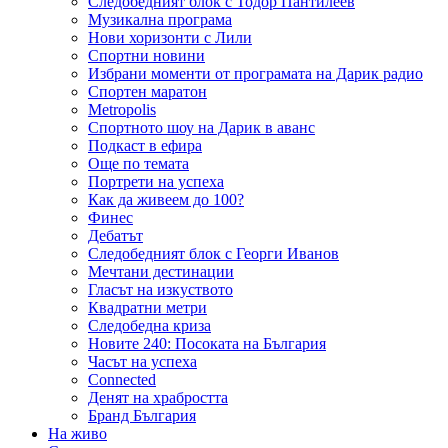
Следобедният блок с Тодор Пантилеев
Музикална програма
Нови хоризонти с Лили
Спортни новини
Избрани моменти от програмата на Дарик радио
Спортен маратон
Metropolis
Спортното шоу на Дарик в аванс
Подкаст в ефира
Още по темата
Портрети на успеха
Как да живеем до 100?
Финес
Дебатът
Следобедният блок с Георги Иванов
Мечтани дестинации
Гласът на изкуството
Квадратни метри
Следобедна криза
Новите 240: Посоката на България
Часът на успеха
Connected
Денят на храбростта
Бранд България
На живо