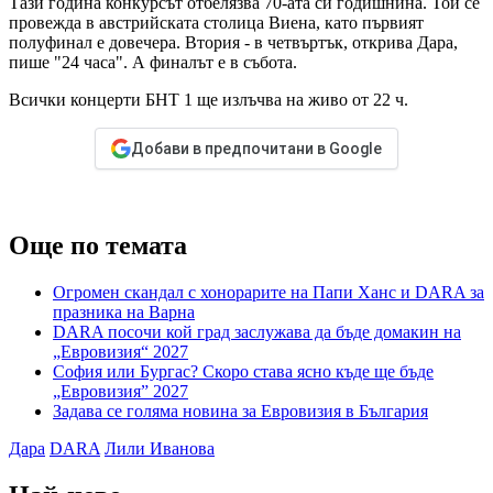
Тази година конкурсът отбелязва 70-ата си годишнина. Той се
провежда в австрийската столица Виена, като първият
полуфинал е довечера. Втория - в четвъртък, открива Дара,
пише "24 часа". А финалът е в събота.
Всички концерти БНТ 1 ще излъчва на живо от 22 ч.
Добави в предпочитани в Google
Още по темата
Огромен скандал с хонорарите на Папи Ханс и DARA за
празника на Варна
DARA посочи кой град заслужава да бъде домакин на
„Евровизия“ 2027
София или Бургас? Скоро става ясно къде ще бъде
„Евровизия” 2027
Задава се голяма новина за Евровизия в България
Дара
DARA
Лили Иванова