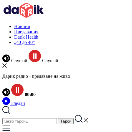
Новини
Предавания
Darik Health
„40 до 40“
Слушай
Слушай
Дарик радио - предаване на живо!
00:00
Гледай