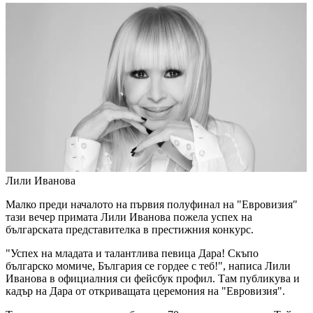
Лили Иванова
Малко преди началото на първия полуфинал на "Евровизия"
тази вечер примата Лили Иванова пожела успех на
българската представителка в престижния конкурс.
"Успех на младата и талантлива певица Дара! Скъпо
българско момиче, България се гордее с теб!", написа Лили
Иванова в официалния си фейсбук профил. Там публикува и
кадър на Дара от откриващата церемония на "Евровизия".