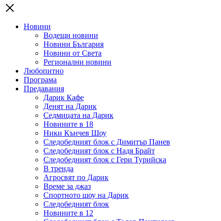
Новини
Водещи новини
Новини България
Новини от Света
Регионални новини
Любопитно
Програма
Предавания
Дарик Кафе
Денят на Дарик
Седмицата на Дарик
Новините в 18
Ники Кънчев Шоу
Следобедният блок с Димитър Панев
Следобедният блок с Надя Брайт
Следобедният блок с Гери Турийска
В тренда
Агросвят по Дарик
Време за джаз
Спортното шоу на Дарик
Следобедният блок
Новините в 12