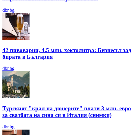
dbr.bg
42 пивоварни, 4.5 млн. хектолитра: Бизнесът зад
бирата в България
dbr.bg
Турският "крал на дюнерите" плати 3 млн. евро
за сватбата на сина си в Италия (снимки)
dbr.bg