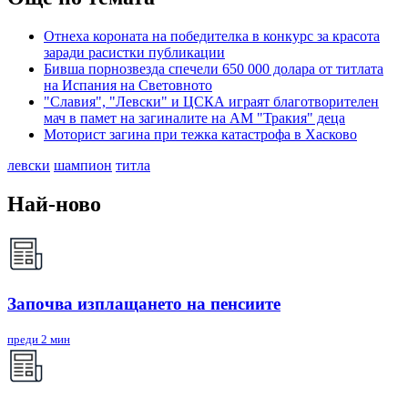
Отнеха короната на победителка в конкурс за красота
заради расистки публикации
Бивша порнозвезда спечели 650 000 долара от титлата
на Испания на Световното
"Славия", "Левски" и ЦСКА играят благотворителен
мач в памет на загиналите на АМ "Тракия" деца
Моторист загина при тежка катастрофа в Хасково
левски
шампион
титла
Най-ново
Започва изплащането на пенсиите
преди 2 мин