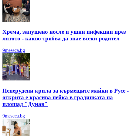
Хрема, запушено носле и ушни инфекции през
лятотo - какво трябва да знае всеки родител
9meseca.bg
Пеперудени крила за кърмещите майки в Русе -
открита е красива пейка в градинката на
площад "Дунав"
9meseca.bg