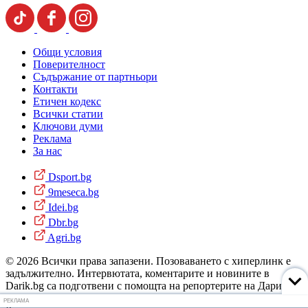
Общи условия
Поверителност
Съдържание от партньори
Контакти
Етичен кодекс
Всички статии
Ключови думи
Реклама
За нас
Dsport.bg
9meseca.bg
Idei.bg
Dbr.bg
Agri.bg
© 2026 Всички права запазени. Позоваването с хиперлинк е
задължително. Интервютата, коментарите и новините в
Darik.bg са подготвени с помощта на репортерите на Дарик
Радио и новинарските емисии на радиото. Снимки: Дарик
РЕКЛАМА