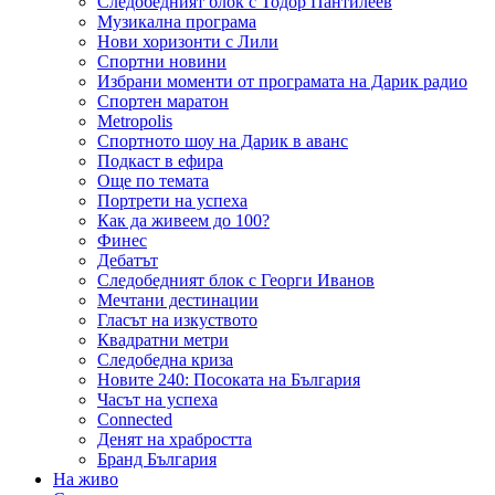
Следобедният блок с Тодор Пантилеев
Музикална програма
Нови хоризонти с Лили
Спортни новини
Избрани моменти от програмата на Дарик радио
Спортен маратон
Metropolis
Спортното шоу на Дарик в аванс
Подкаст в ефира
Още по темата
Портрети на успеха
Как да живеем до 100?
Финес
Дебатът
Следобедният блок с Георги Иванов
Мечтани дестинации
Гласът на изкуството
Квадратни метри
Следобедна криза
Новите 240: Посоката на България
Часът на успеха
Connected
Денят на храбростта
Бранд България
На живо