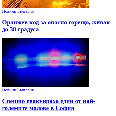
Новини България
Оранжев код за опасно горещо, живак
до 38 градуса
Новини България
Спешно евакуираха един от най-
големите молове в София