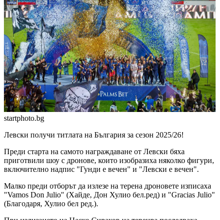
startphoto.bg
Левски получи титлата на България за сезон 2025/26!
Преди старта на самото награждаване от Левски бяха
приготвили шоу с дронове, които изобразиха няколко фигури,
включително надпис "Гунди е вечен" и "Левски е вечен".
Малко преди отборът да излезе на терена дроновете изписаха
"Vamos Don Julio" (Хайде, Дон Хулио бел.ред) и "Gracias Julio"
(Благодаря, Хулио бел ред.).