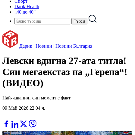
Спорт
Darik Health
„40 до 40“
Дарик
|
Новини
|
Новини България
Левски вдигна 27-ата титла!
Син мегаекстаз на „Герена“!
(ВИДЕО)
Най-чаканият син момент е факт
09 Май 2026 22:04 ч.