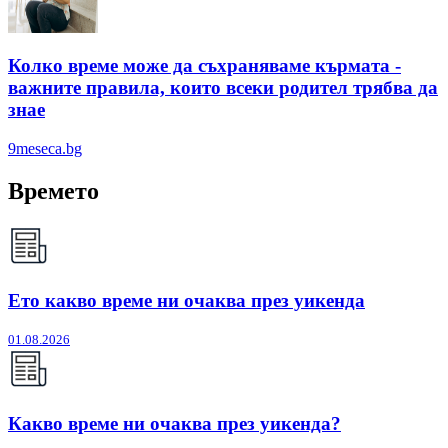
Колко време може да съхраняваме кърмата -
важните правила, които всеки родител трябва да
знае
9meseca.bg
Времето
Ето какво време ни очаква през уикенда
01.08.2026
Какво време ни очаква през уикенда?