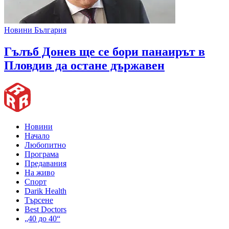
Новини България
Гълъб Донев ще се бори панаирът в
Пловдив да остане държавен
Новини
Начало
Любопитно
Програма
Предавания
На живо
Спорт
Darik Health
Търсене
Best Doctors
„40 до 40“