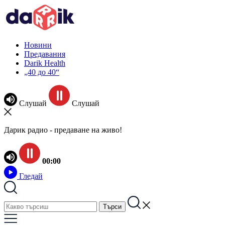
Новини
Предавания
Darik Health
„40 до 40“
Слушай
Слушай
Дарик радио - предаване на живо!
00:00
Гледай