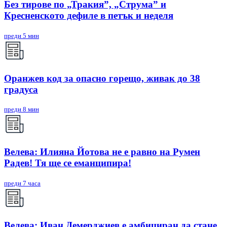
Без тирове по „Тракия”, „Струма” и
Кресненското дефиле в петък и неделя
преди 5 мин
Оранжев код за опасно горещо, живак до 38
градуса
преди 8 мин
Велева: Илияна Йотова не е равно на Румен
Радев! Тя ще се еманципира!
преди 7 часа
Велева: Иван Демерджиев е амбициран да стане