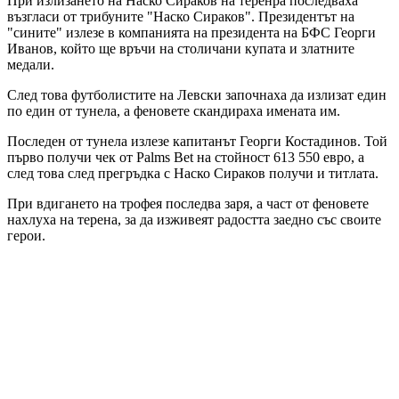
При излизането на Наско Сираков на теренра последваха
възгласи от трибуните "Наско Сираков". Президентът на
"сините" излезе в компанията на президента на БФС Георги
Иванов, който ще връчи на столичани купата и златните
медали.
След това футболистите на Левски започнаха да излизат един
по един от тунела, а феновете скандираха имената им.
Последен от тунела излезе капитанът Георги Костадинов. Той
първо получи чек от Palms Bet на стойност 613 550 евро, а
след това след прегръдка с Наско Сираков получи и титлата.
При вдигането на трофея последва заря, а част от феновете
нахлуха на терена, за да изживеят радостта заедно със своите
герои.