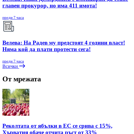
главен прокурор, но има 411 имота!
преди 7 часа
Велева: На Радев му предстоят 4 години власт!
Няма кой да плати протести сега!
преди 7 часа
Всички
От мрежата
Реколтата от ябълки в ЕС се срива с 15%,
Хърватия обаче отчита ръст от 33%