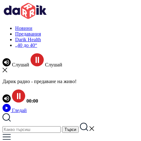
Новини
Предавания
Darik Health
„40 до 40“
Слушай
Слушай
Дарик радио - предаване на живо!
00:00
Гледай