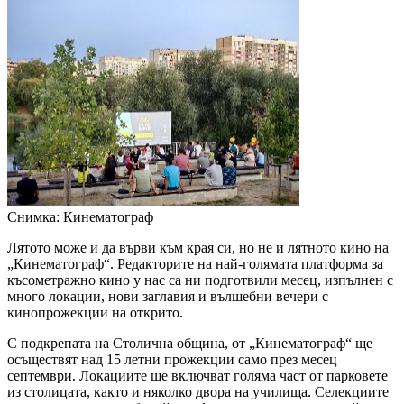
Снимка: Кинематограф
Лятото може и да върви към края си, но не и лятното кино на
„Кинематограф“. Редакторите на най-голямата платформа за
късометражно кино у нас са ни подготвили месец, изпълнен с
много локации, нови заглавия и вълшебни вечери с
кинопрожекции на открито.
С подкрепата на Столична община, от „Кинематограф“ ще
осъществят над 15 летни прожекции само през месец
септември. Локациите ще включват голяма част от парковете
из столицата, както и няколко двора на училища. Селекциите