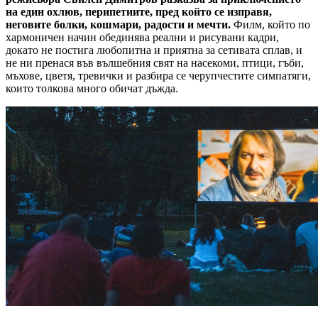
на един охлюв, перипетиите, пред който се изправя,
неговите болки, кошмари, радости и мечти.
Филм, който по
хармоничен начин обединява реални и рисувани кадри,
докато не постига любопитна и приятна за сетивата сплав, и
не ни пренася във вълшебния свят на насекоми, птици, гъби,
мъхове, цветя, тревички и разбира се черупчестите симпатяги,
които толкова много обичат дъжда.