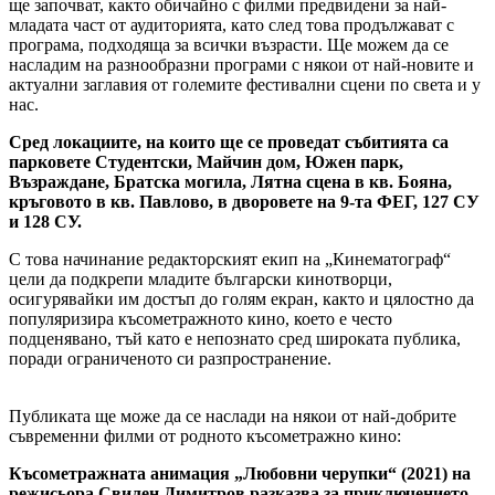
ще започват, както обичайно с филми предвидени за най-
младата част от аудиторията, като след това продължават с
програма, подходяща за всички възрасти. Ще можем да се
насладим на разнообразни програми с някои от най-новите и
актуални заглавия от големите фестивални сцени по света и у
нас.
Сред локациите, на които ще се проведат събитията са
парковете Студентски, Майчин дом, Южен парк,
Възраждане, Братска могила, Лятна сцена в кв. Бояна,
кръговото в кв. Павлово, в дворовете на 9-та ФЕГ, 127 СУ
и 128 СУ.
С това начинание редакторският екип на „Кинематограф“
цели да подкрепи младите български кинотворци,
осигурявайки им достъп до голям екран, както и цялостно да
популяризира късометражното кино, което е често
подценявано, тъй като е непознато сред широката публика,
поради ограниченото си разпространение.
Публиката ще може да се наслади на някои от най-добрите
съвременни филми от родното късометражно кино:
Късометражната анимация „Любовни черупки“ (2021) на
режисьора Свилен Димитров разказва за приключението