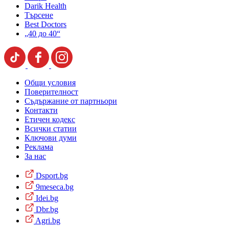
Darik Health
Търсене
Best Doctors
„40 до 40“
Общи условия
Поверителност
Съдържание от партньори
Контакти
Етичен кодекс
Всички статии
Ключови думи
Реклама
За нас
Dsport.bg
9meseca.bg
Idei.bg
Dbr.bg
Agri.bg