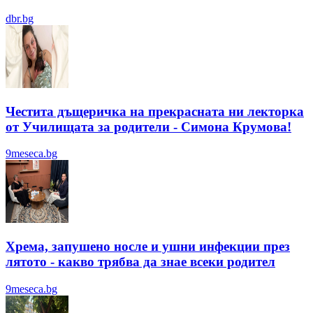
dbr.bg
Честита дъщеричка на прекрасната ни лекторка
от Училищата за родители - Симона Крумова!
9meseca.bg
Хрема, запушено носле и ушни инфекции през
лятотo - какво трябва да знае всеки родител
9meseca.bg