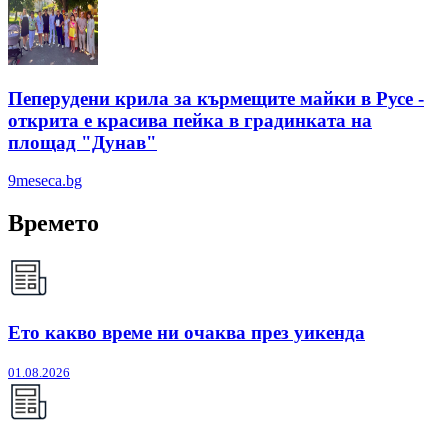
Пеперудени крила за кърмещите майки в Русе -
открита е красива пейка в градинката на
площад "Дунав"
9meseca.bg
Времето
Ето какво време ни очаква през уикенда
01.08.2026