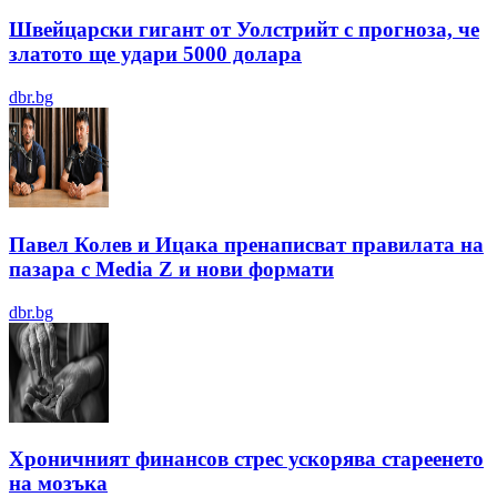
Швейцарски гигант от Уолстрийт с прогноза, че
златото ще удари 5000 долара
dbr.bg
Павел Колев и Ицака пренаписват правилата на
пазара с Media Z и нови формати
dbr.bg
Хроничният финансов стрес ускорява стареенето
на мозъка