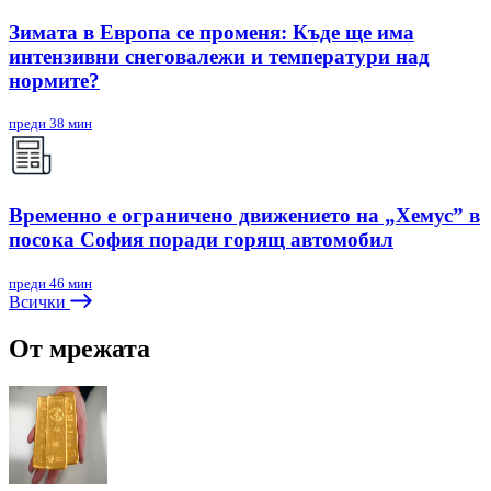
Зимата в Европа се променя: Къде ще има
интензивни снеговалежи и температури над
нормите?
преди 38 мин
Временно е ограничено движението на „Хемус” в
посока София поради горящ автомобил
преди 46 мин
Всички
От мрежата