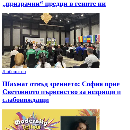
„призрачни“ предци в гените ни
Любопитно
Шахмат отвъд зрението: София прие
Световното първенство за незрящи и
слабовиждащи