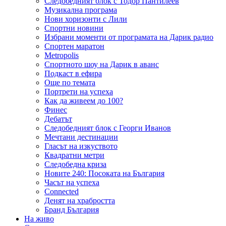
Следобедният блок с Тодор Пантилеев
Музикална програма
Нови хоризонти с Лили
Спортни новини
Избрани моменти от програмата на Дарик радио
Спортен маратон
Metropolis
Спортното шоу на Дарик в аванс
Подкаст в ефира
Още по темата
Портрети на успеха
Как да живеем до 100?
Финес
Дебатът
Следобедният блок с Георги Иванов
Мечтани дестинации
Гласът на изкуството
Квадратни метри
Следобедна криза
Новите 240: Посоката на България
Часът на успеха
Connected
Денят на храбростта
Бранд България
На живо