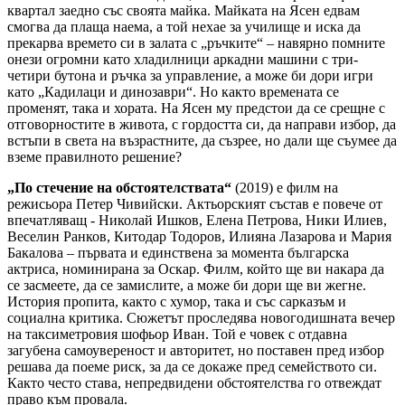
квартал заедно със своята майка. Майката на Ясен едвам
смогва да плаща наема, а той нехае за училище и иска да
прекарва времето си в залата с „ръчките“ – навярно помните
онези огромни като хладилници аркадни машини с три-
четири бутона и ръчка за управление, а може би дори игри
като „Кадилаци и динозаври“. Но както времената се
променят, така и хората. На Ясен му предстои да се срещне с
отговорностите в живота, с гордостта си, да направи избор, да
встъпи в света на възрастните, да съзрее, но дали ще съумее да
вземе правилното решение?
„По стечение на обстоятелствата“
(2019) е филм на
режисьора Петер Чивийски. Актьорският състав е повече от
впечатляващ - Николай Ишков, Елена Петрова, Ники Илиев,
Веселин Ранков, Китодар Тодоров, Илияна Лазарова и Мария
Бакалова – първата и единствена за момента българска
актриса, номинирана за Оскар. Филм, който ще ви накара да
се засмеете, да се замислите, а може би дори ще ви жегне.
История пропита, както с хумор, така и със сарказъм и
социална критика. Сюжетът проследява новогодишната вечер
на таксиметровия шофьор Иван. Той е човек с отдавна
загубена самоувереност и авторитет, но поставен пред избор
решава да поеме риск, за да се докаже пред семейството си.
Както често става, непредвидени обстоятелства го отвеждат
право към провала.