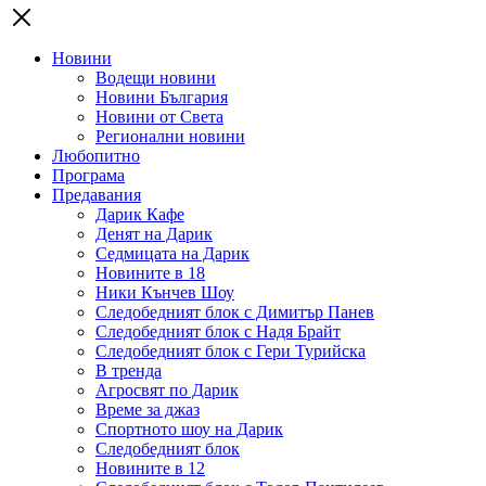
Новини
Водещи новини
Новини България
Новини от Света
Регионални новини
Любопитно
Програма
Предавания
Дарик Кафе
Денят на Дарик
Седмицата на Дарик
Новините в 18
Ники Кънчев Шоу
Следобедният блок с Димитър Панев
Следобедният блок с Надя Брайт
Следобедният блок с Гери Турийска
В тренда
Агросвят по Дарик
Време за джаз
Спортното шоу на Дарик
Следобедният блок
Новините в 12