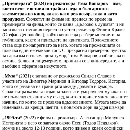
„Премиерата“
(2024) на режисьора Тома Вашаров – име,
което вече е оставило трайна следа в българското
късометражно кино, както като режисьор, така и като
продуцент.
Сюжетът на филма ни пренася по време на
премиерата на филм, който се казва „Дълбоко в душата“ и ни
запознава с неговия нервен и суетен режисьор Филип Кралев
(Стефан Денолюбов), който копнее да разбере мнението на
публиката, както и присъдата на критиката. Положението
става още по-напрегнато за него, когато на прожекцията се
появява един неочакван гост. С прекрасно премерено чувство
за сарказъм и голяма доза хумор, Тома Вашаров изобличава и
осмива фалша и лицемерието, пропили се в киносредите, а и
въобще в сферата на изкуството.
„Муза“
(2021) е заглавие от режисьора Свилен Славов с
участието на Димитър Маринов и Китодар Тодоров. История,
която се развива на границата между драмата и хумора.
Сюжетът разказва за отдавна залязъл и умърлушен музикант и
не по-малко странния му съсед, които откриват мистериозните
начини, по които се проявява вдъхновението. Музата може да
изненадва, да крещи, шепти, а понякога дори да удря шамари.
„1999-та“
(2022) е филм на режисьора Александър Милушев.
Историята в него се завърта около Ясен (Тодор Недялков),
момче на около 12-13 години, което живее в краен софийски