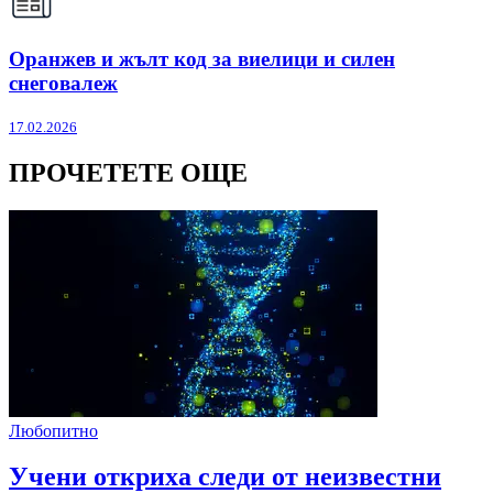
Оранжев и жълт код за виелици и силен
снеговалеж
17.02.2026
ПРОЧЕТЕТЕ ОЩЕ
Любопитно
Учени откриха следи от неизвестни