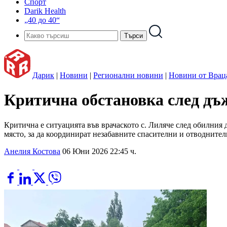
Спорт
Darik Health
„40 до 40“
Дарик
|
Новини
|
Регионални новини
|
Новини от Врац
Критична обстановка след дъж
Критична е ситуацията във врачаското с. Лиляче след обилния 
място, за да координират незабавните спасителни и отводнител
Анелия Костова
06 Юни 2026 22:45 ч.