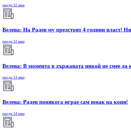
преди 32 мин
Велева: На Радев му предстоят 4 години власт! Ня
преди 32 мин
Велева: В момента в държавата никой не смее да 
преди 33 мин
Велева: Радев понякога играе сам юнак на коня!
преди 34 мин