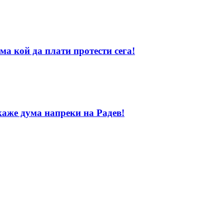
ма кой да плати протести сега!
каже дума напреки на Радев!