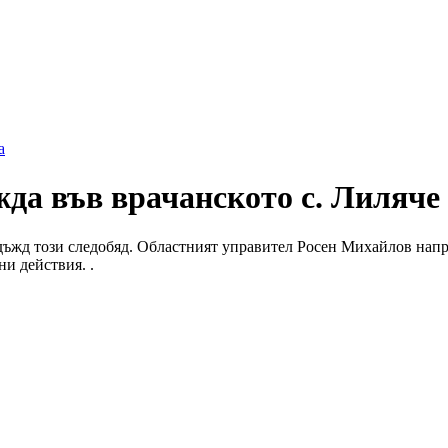
а
да във врачанското с. Лиляче 
дъжд този следобяд. Областният управител Росен Михайлов напра
ни действия. .