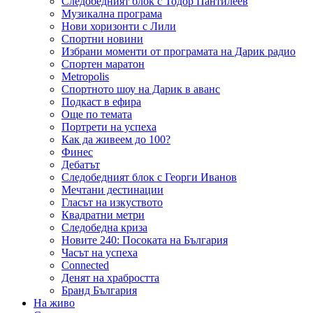
Следобедният блок с Тодор Пантилеев
Музикална програма
Нови хоризонти с Лили
Спортни новини
Избрани моменти от програмата на Дарик радио
Спортен маратон
Metropolis
Спортното шоу на Дарик в аванс
Подкаст в ефира
Още по темата
Портрети на успеха
Как да живеем до 100?
Финес
Дебатът
Следобедният блок с Георги Иванов
Мечтани дестинации
Гласът на изкуството
Квадратни метри
Следобедна криза
Новите 240: Посоката на България
Часът на успеха
Connected
Денят на храбростта
Бранд България
На живо