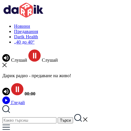
Новини
Предавания
Darik Health
„40 до 40“
Слушай
Слушай
Дарик радио - предаване на живо!
00:00
Гледай