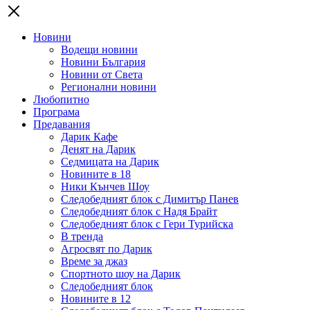
Новини
Водещи новини
Новини България
Новини от Света
Регионални новини
Любопитно
Програма
Предавания
Дарик Кафе
Денят на Дарик
Седмицата на Дарик
Новините в 18
Ники Кънчев Шоу
Следобедният блок с Димитър Панев
Следобедният блок с Надя Брайт
Следобедният блок с Гери Турийска
В тренда
Агросвят по Дарик
Време за джаз
Спортното шоу на Дарик
Следобедният блок
Новините в 12