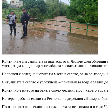
Критична е ситуацията във врачаското с. Лиляче след обилния 
място, за да координират незабавните спасителни и отводнител
Направен е оглед на щетите на място в селото, за да се коорд
Ситуацията в селото е усложнена – приливната вода е заляла 
Критично е нивото на реката около местния мост, където водата
На терен работят екипи на Регионална дирекция „Пожарна безо
По-рано през деня екипи на пожарната са реагирали и в село Ч