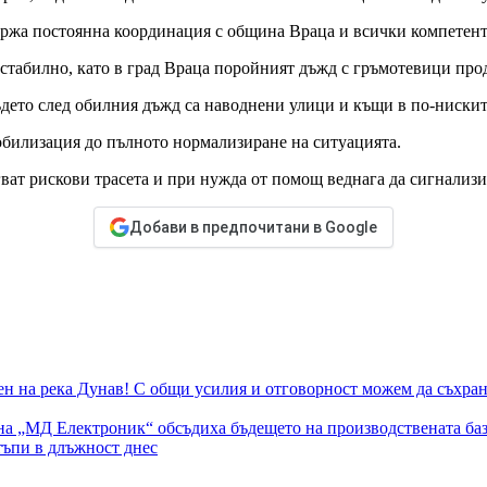
ържа постоянна координация с община Враца и всички компетен
естабилно, като в град Враца поройният дъжд с гръмотевици про
където след обилния дъжд са наводнени улици и къщи в по-нискит
обилизация до пълното нормализиране на ситуацията.
ват рискови трасета и при нужда от помощ веднага да сигнализи
Добави в предпочитани в Google
н на река Дунав! С общи усилия и отговорност можем да съхра
на „МД Електроник“ обсъдиха бъдещето на производствената баз
тъпи в длъжност днес