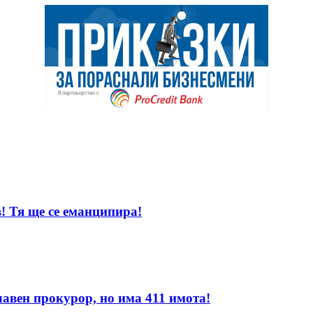
! Тя ще се еманципира!
лавен прокурор, но има 411 имота!