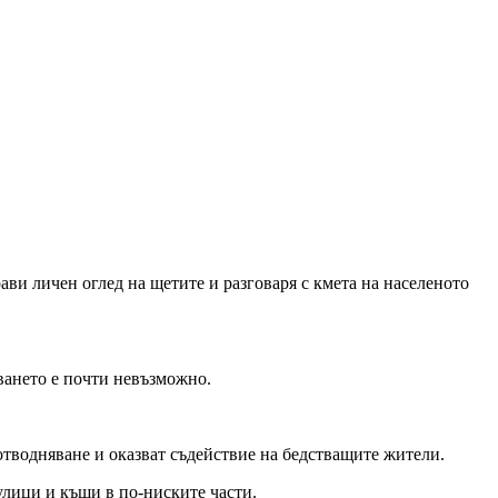
ви личен оглед на щетите и разговаря с кмета на населеното
жването е почти невъзможно.
тводняване и оказват съдействие на бедстващите жители.
улици и къщи в по-ниските части.