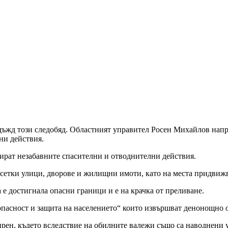
дъжд този следобяд. Областният управител Росен Михайлов напра
ни действия.
инират незабавните спасителни и отводнителни действия.
десетки улици, дворове и жилищни имоти, като на места придви
 е достигнала опасни граници и е на крачка от преливане.
пасност и защита на населението“ които извършват денонощно о
ирен, където вследствие на обилните валежи също са наводнени 