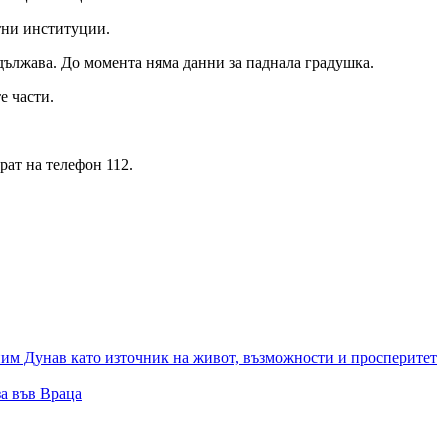
тни институции.
дължава. До момента няма данни за паднала градушка.
е части.
рат на телефон 112.
ним Дунав като източник на живот, възможности и просперитет
а във Враца