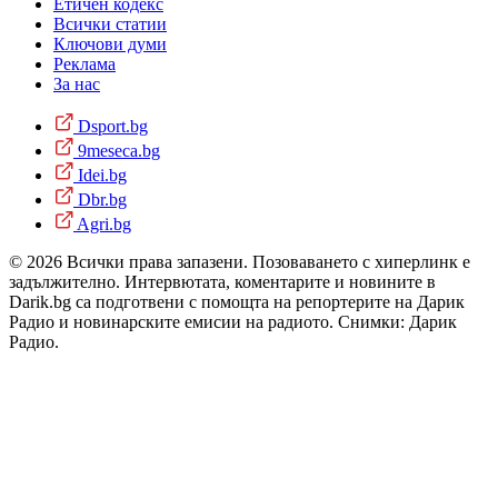
Етичен кодекс
Всички статии
Ключови думи
Реклама
За нас
Dsport.bg
9meseca.bg
Idei.bg
Dbr.bg
Agri.bg
© 2026 Всички права запазени. Позоваването с хиперлинк е
задължително. Интервютата, коментарите и новините в
Darik.bg са подготвени с помощта на репортерите на Дарик
Радио и новинарските емисии на радиото. Снимки: Дарик
Радио.