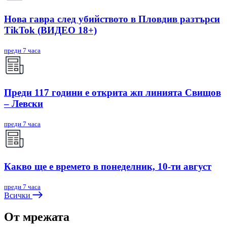
Нова гавра след убийството в Пловдив разтърси
TikTok (ВИДЕО 18+)
преди 7 часа
Преди 117 години е открита жп линията Свищов
– Левски
преди 7 часа
Какво ще е времето в понеделник, 10-ти август
преди 7 часа
Всички
От мрежата