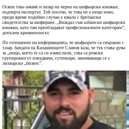
Освен това имаме и пазар на черно на шофьорски книжки,
подчерта експертът. Той посочи, че това не е нещо ново,
преди време подобни случаи е имало с британски
свидетелства за шофиране. „Виждал съм албански шофьорски
книжки, като там преобладават професионалните категории”,
допълни криминологът.
По отношение на информацията, че шофьорите са свързани с
т.нар. бандата на Калашниците Славов каза, че тук става дума
за „нещо, което те са си измислили, това са ромски
групировки от изнудвачи, сутеньори, занимаващи се с
лихварски „бизнес”.