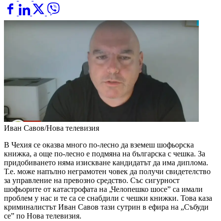
Иван Савов/Нова телевизия
В Чехия се оказва много по-лесно да вземеш шофьорска
книжка, а още по-лесно е подмяна на българска с чешка. За
придобиването няма изискване кандидатът да има диплома.
Т.е. може напълно неграмотен човек да получи свидетелство
за управление на превозно средство. Със сигурност
шофьорите от катастрофата на „Челопешко шосе” са имали
проблем у нас и те са се снабдили с чешки книжки. Това каза
криминалистът Иван Савов тази сутрин в ефира на „Събуди
се” по Нова телевизия.