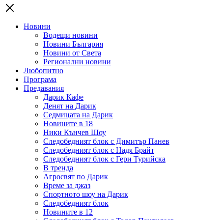
Новини
Водещи новини
Новини България
Новини от Света
Регионални новини
Любопитно
Програма
Предавания
Дарик Кафе
Денят на Дарик
Седмицата на Дарик
Новините в 18
Ники Кънчев Шоу
Следобедният блок с Димитър Панев
Следобедният блок с Надя Брайт
Следобедният блок с Гери Турийска
В тренда
Агросвят по Дарик
Време за джаз
Спортното шоу на Дарик
Следобедният блок
Новините в 12