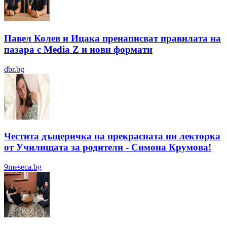
Павел Колев и Ицака пренаписват правилата на
пазара с Media Z и нови формати
dbr.bg
Честита дъщеричка на прекрасната ни лекторка
от Училищата за родители - Симона Крумова!
9meseca.bg