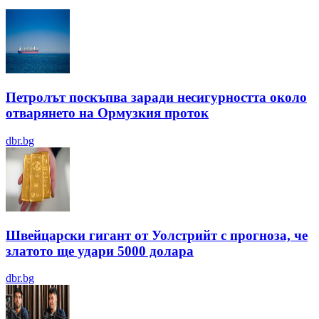
Петролът поскъпва заради несигурността около
отварянето на Ормузкия проток
dbr.bg
Швейцарски гигант от Уолстрийт с прогноза, че
златото ще удари 5000 долара
dbr.bg