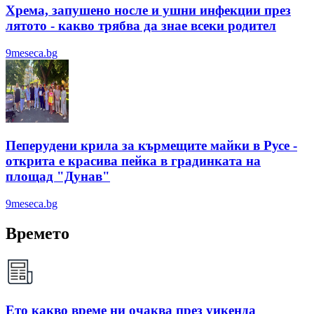
Хрема, запушено носле и ушни инфекции през
лятотo - какво трябва да знае всеки родител
9meseca.bg
Пеперудени крила за кърмещите майки в Русе -
открита е красива пейка в градинката на
площад "Дунав"
9meseca.bg
Времето
Ето какво време ни очаква през уикенда