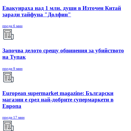
Евакуираха над 1 млн. души в Източен Китай
заради тайфуна "Долфин"
преди 6 мин
Започва делото срещу обвинения за убийството
на Тупак
преди 9 мин
European supermarket magazine: Български
магазин е сред най-добрите супермаркети в
Европа
преди 17 мин