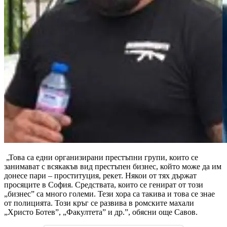
„Това са едни организирани престъпни групи, които се
занимават с всякакъв вид престъпен бизнес, който може да им
донесе пари – проституция, рекет. Някои от тях държат
просяците в София. Средствата, които се генират от този
„бизнес” са много големи. Тези хора са такива и това се знае
от полицията. Този кръг се развива в ромските махали
„Христо Ботев”, „Факултета” и др.”, обясни още Савов.