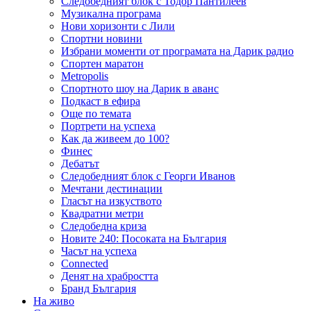
Следобедният блок с Тодор Пантилеев
Музикална програма
Нови хоризонти с Лили
Спортни новини
Избрани моменти от програмата на Дарик радио
Спортен маратон
Metropolis
Спортното шоу на Дарик в аванс
Подкаст в ефира
Още по темата
Портрети на успеха
Как да живеем до 100?
Финес
Дебатът
Следобедният блок с Георги Иванов
Мечтани дестинации
Гласът на изкуството
Квадратни метри
Следобедна криза
Новите 240: Посоката на България
Часът на успеха
Connected
Денят на храбростта
Бранд България
На живо