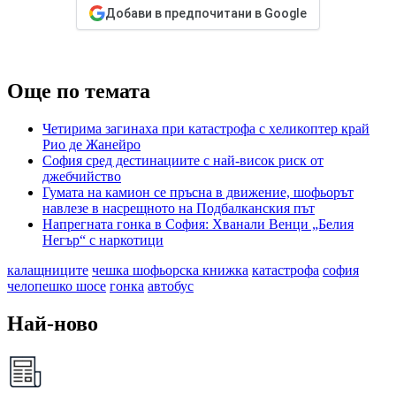
Добави в предпочитани в Google
Още по темата
Четирима загинаха при катастрофа с хеликоптер край
Рио де Жанейро
София сред дестинациите с най-висок риск от
джебчийство
Гумата на камион се пръсна в движение, шофьорът
навлезе в насрещното на Подбалканския път
Напрегната гонка в София: Хванали Венци „Белия
Негър“ с наркотици
калащниците
чешка шофьорска книжка
катастрофа
софия
челопешко шосе
гонка
автобус
Най-ново