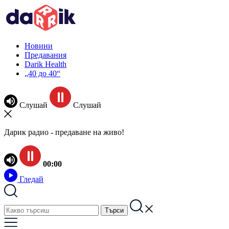
Новини
Предавания
Darik Health
„40 до 40“
Слушай
Слушай
Дарик радио - предаване на живо!
00:00
Гледай