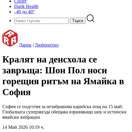
Спорт
Darik Health
„40 до 40“
Дарик
|
Любопитно
Кралят на денсхола се
завръща: Шон Пол носи
горещия ритъм на Ямайка в
София
София се подготвя за незабравима карибска нощ на 15 май:
Глобалната суперзвезда обещава взривяващо шоу и истински
ямайски вибрации
14 Май 2026 10:19 ч.