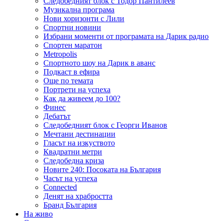
Следобедният блок с Тодор Пантилеев
Музикална програма
Нови хоризонти с Лили
Спортни новини
Избрани моменти от програмата на Дарик радио
Спортен маратон
Metropolis
Спортното шоу на Дарик в аванс
Подкаст в ефира
Още по темата
Портрети на успеха
Как да живеем до 100?
Финес
Дебатът
Следобедният блок с Георги Иванов
Мечтани дестинации
Гласът на изкуството
Квадратни метри
Следобедна криза
Новите 240: Посоката на България
Часът на успеха
Connected
Денят на храбростта
Бранд България
На живо