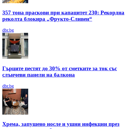
357 тона праскови при капацитет 230: Рекордна
реколта блокира „Фрукто-Сливен“
dbr.bg
Гърците пестят до 30% от сметките за ток със
слънчеви панели на балкона
dbr.bg
Хрема, запушено носле и ушни инфекции през