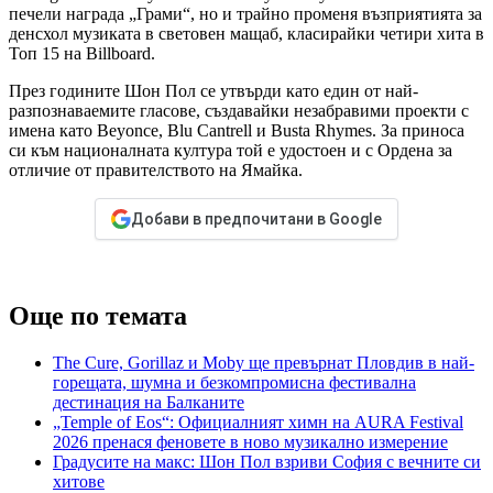
печели награда „Грами“, но и трайно променя възприятията за
денсхол музиката в световен мащаб, класирайки четири хита в
Топ 15 на Billboard.
През годините Шон Пол се утвърди като един от най-
разпознаваемите гласове, създавайки незабравими проекти с
имена като Beyonce, Blu Cantrell и Busta Rhymes. За приноса
си към националната култура той е удостоен и с Ордена за
отличие от правителството на Ямайка.
Добави в предпочитани в Google
Още по темата
The Cure, Gorillaz и Moby ще превърнат Пловдив в най-
горещата, шумна и безкомпромисна фестивална
дестинация на Балканите
„Temple of Eos“: Официалният химн на AURA Festival
2026 пренася феновете в ново музикално измерение
Градусите на макс: Шон Пол взриви София с вечните си
хитове