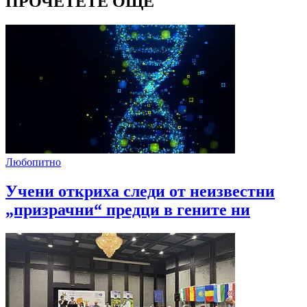
ПРОЧЕТЕТЕ ОЩЕ
Любопитно
Учени откриха следи от неизвестни
„призрачни“ предци в гените ни