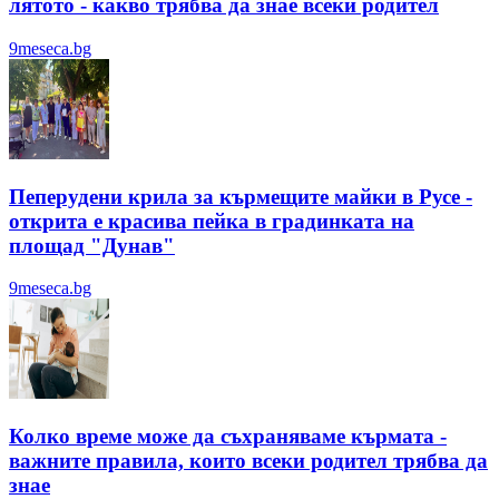
лятотo - какво трябва да знае всеки родител
9meseca.bg
Пеперудени крила за кърмещите майки в Русе -
открита е красива пейка в градинката на
площад "Дунав"
9meseca.bg
Колко време може да съхраняваме кърмата -
важните правила, които всеки родител трябва да
знае