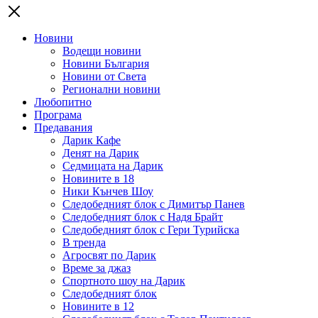
Новини
Водещи новини
Новини България
Новини от Света
Регионални новини
Любопитно
Програма
Предавания
Дарик Кафе
Денят на Дарик
Седмицата на Дарик
Новините в 18
Ники Кънчев Шоу
Следобедният блок с Димитър Панев
Следобедният блок с Надя Брайт
Следобедният блок с Гери Турийска
В тренда
Агросвят по Дарик
Време за джаз
Спортното шоу на Дарик
Следобедният блок
Новините в 12