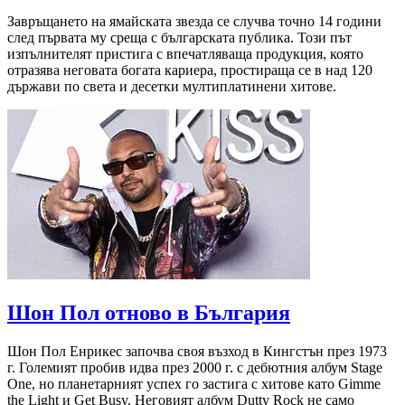
Завръщането на ямайската звезда се случва точно 14 години
след първата му среща с българската публика. Този път
изпълнителят пристига с впечатляваща продукция, която
отразява неговата богата кариера, простираща се в над 120
държави по света и десетки мултиплатинени хитове.
Шон Пол отново в България
Шон Пол Енрикес започва своя възход в Кингстън през 1973
г. Големият пробив идва през 2000 г. с дебютния албум Stage
One, но планетарният успех го застига с хитове като Gimme
the Light и Get Busy. Неговият албум Dutty Rock не само