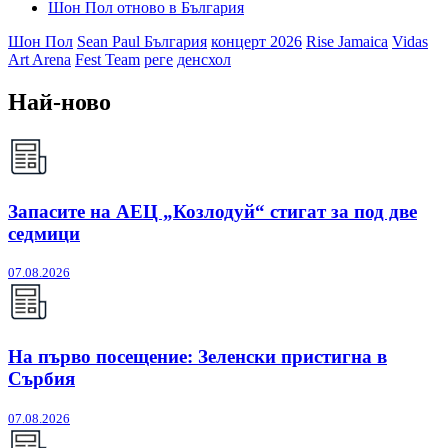
Шон Пол отново в България
Шон Пол
Sean Paul България
концерт 2026
Rise Jamaica
Vidas
Art Arena
Fest Team
реге
денсхол
Най-ново
Запасите на АЕЦ „Козлодуй“ стигат за под две
седмици
07.08.2026
На първо посещение: Зеленски пристигна в
Сърбия
07.08.2026