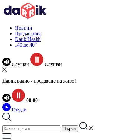
Новини
Предавания
Darik Health
„40 до 40“
Слушай
Слушай
Дарик радио - предаване на живо!
00:00
Гледай