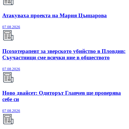
Атакуваха проекта на Мария Цънцарова
07.08.2026
Псохотерапевт за зверското убийство в Пловдив:
Съучастници сме всички ние в обществото
07.08.2026
Ново двайсет: Одиторът Главчев ще проверява
себе си
07.08.2026