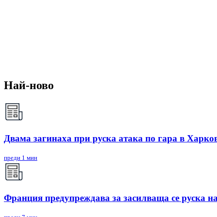
Най-ново
Двама загинаха при руска атака по гара в Харко
преди 1 мин
Франция предупреждава за засилваща се руска на