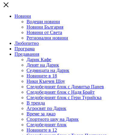
Новини
Водещи новини
Новини България
Новини от Света
Регионални новини
Любопитно
Програма
Предавания
Дарик Кафе
Денят на Дарик
Седмицата на Дарик
Новините в 18
Ники Кънчев Шоу
Следобедният блок с Димитър Панев
Следобедният блок с Надя Брайт
Следобедният блок с Гери Турийска
В тренда
Агросвят по Дарик
Време за джаз
Спортното шоу на Дарик
Следобедният блок
Новините в 12