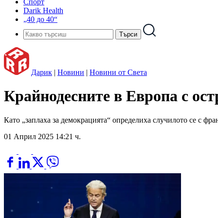
Спорт
Darik Health
„40 до 40“
Дарик
|
Новини
|
Новини от Света
Крайнодесните в Европа с ос
Като „заплаха за демокрацията“ определиха случилото се с фр
01 Април 2025 14:21 ч.