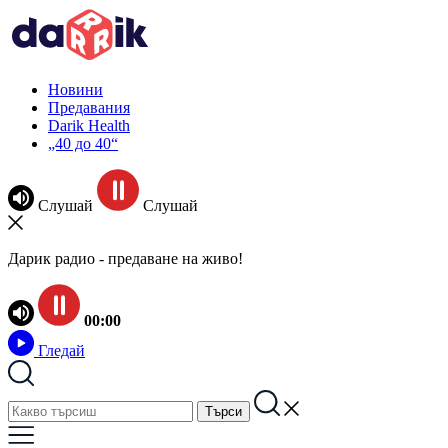
Новини
Предавания
Darik Health
„40 до 40“
Слушай
Слушай
Дарик радио - предаване на живо!
00:00
Гледай