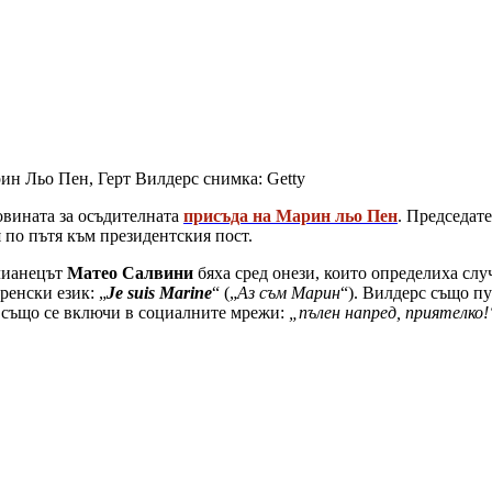
ин Льо Пен, Герт Вилдерс
снимка: Getty
овината за осъдителната
присъда на Марин льо Пен
. Председат
 по пътя към президентския пост.
лианецът
Матео Салвини
бяха сред онези, които определиха слу
ренски език: „
Je suis Marine
“ („
Аз съм Марин
“). Вилдерс също п
 също се включи в социалните мрежи:
„пълен напред, приятелко!