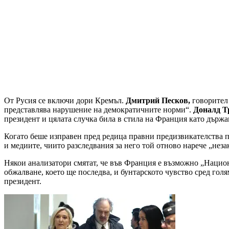
От Русия се включи дори Кремъл.
Дмитрий Песков,
говорител 
представлява нарушение на демократичните норми“.
Доналд Т
президент и цялата случка била в стила на Франция като държа
Когато беше изправен пред редица правни предизвикателства п
и медиите, чиито разследвания за него той отново нарече „нез
Някои анализатори смятат, че във Франция е възможно „Нацио
обжалване, което ще последва, и бунтарското чувство сред голя
президент.