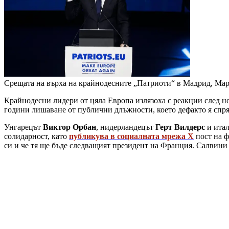
Срещата на върха на крайнодесните „Патриоти“ в Мадрид, Мар
Крайнодесни лидери от цяла Европа излязоха с реакции след н
години лишаване от публични длъжности, което дефакто я спря
Унгарецът
Виктор Орбан
, нидерландецът
Герт Вилдерс
и ита
солидарност, като
публикува в социалната мрежа X
пост на ф
си и че тя ще бъде следващият президент на Франция. Салвини