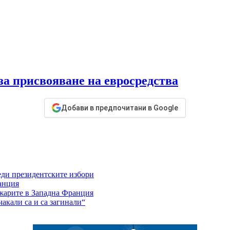
за присвояване на евросредства
Добави в предпочитани в Google
еди президентските избори
анция
ожарите в Западна Франция
акали са и са загинали“