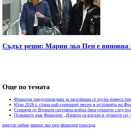
Съдът реши: Марин льо Пен е виновна 
Още по темата
Франция предупреждава за засилваща се руска намеса пр
Юли 2026 г. стана най-горещият месец в историята на Фр
Снаряди от Втората световна война бяха открити след п
Пожарите във Франция: „Язовци са влезли в дупките си, ч
виктор орбан
марин льо пен
франция
присъда