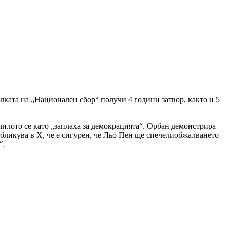
елката на „Национален сбор“ получи 4 години затвор, както и 5
чилото се като „заплаха за демокрацията“. Орбан демонстрира
убликува в Х, че е сигурен, че Льо Пен ще спечелиобжалването
“.