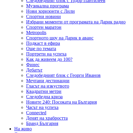
Следобедният блок с Тодор Пантилеев
Музикална програма
Нови хоризонти с Лили
Спортни новини
Избрани моменти от програмата на Дарик радио
Спортен маратон
Metropolis
Спортното шоу на Дарик в аванс
Подкаст в ефира
Още по темата
Портрети на успеха
Как да живеем до 100?
Финес
Дебатът
Следобедният блок с Георги Иванов
Мечтани дестинации
Гласът на изкуството
Квадратни метри
Следобедна криза
Новите 240: Посоката на България
Часът на успеха
Connected
Денят на храбростта
Бранд България
На живо