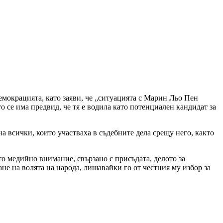
мокрацията, като заяви, че „ситуацията с Марин Льо Пен
о се има предвид, че тя е водила като потенциален кандидат за
 всички, които участваха в съдебните дела срещу него, както
то медийно внимание, свързано с присъдата, делото за
ане на волята на народа, лишавайки го от честния му избор за