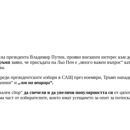
на президента Владимир Путин, прояви внезапен интерес към де
ръмп
заяви, че присъдата на Льо Пен е „много важен въпрос“ кат
ва.
реди президентските избори в САЩ през ноември, Тръмп нападна
аконни“ и
„лов на вещици“.
нален сбор“
да спечели и да увеличи популярността си
от цяло
ма част от избирателите, които имат усещането за опит за потиск