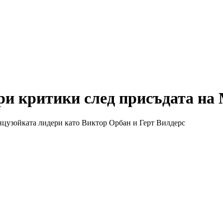
три критики след присъдата на
анцузойката лидери като Виктор Орбан и Герт Вилдерс