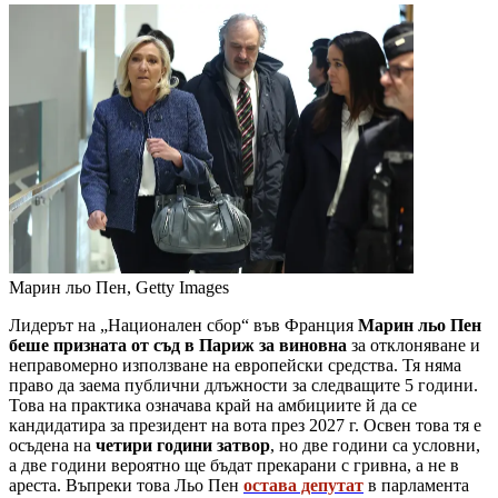
Марин льо Пен, Getty Images
Лидерът на „Национален сбор“ във Франция
Марин льо Пен
беше призната от съд в Париж за виновна
за отклоняване и
неправомерно използване на европейски средства. Тя няма
право да заема публични длъжности за следващите 5 години.
Това на практика означава край на амбициите й да се
кандидатира за президент на вота през 2027 г. Освен това тя е
осъдена на
четири години затвор
, но две години са условни,
а две години вероятно ще бъдат прекарани с гривна, а не в
ареста. Въпреки това Льо Пен
остава депутат
в парламента