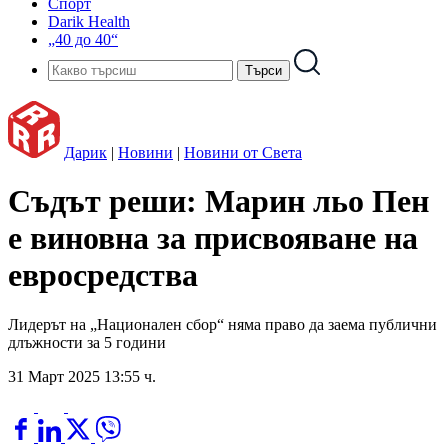
Спорт
Darik Health
„40 до 40“
Дарик
|
Новини
|
Новини от Света
Съдът реши: Марин льо Пен
е виновна за присвояване на
евросредства
Лидерът на „Национален сбор“ няма право да заема публични
длъжности за 5 години
31 Март 2025 13:55 ч.