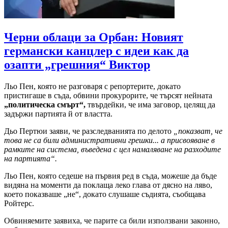
Черни облаци за Орбан: Новият
германски канцлер с идеи как да
озапти „грешния“ Виктор
Льо Пен, която не разговаря с репортерите, докато
пристигаше в съда, обвини прокурорите, че търсят нейната
„политическа смърт“,
твърдейки, че има заговор, целящ да
задържи партията й от властта.
Дьо Пертюи заяви, че разследванията по делото
„показват, че
това не са били административни грешки... а присвояване в
рамките на система, въведена с цел намаляване на разходите
на партията“.
Льо Пен, която седеше на първия ред в съда, можеше да бъде
видяна на моменти да поклаща леко глава от дясно на ляво,
което показваше „не“, докато слушаше съдията, съобщава
Ройтерс.
Обвиняемите заявиха, че парите са били използвани законно,