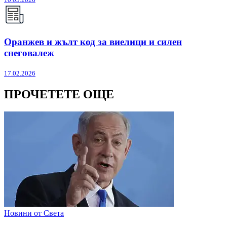
Оранжев и жълт код за виелици и силен
снеговалеж
17.02.2026
ПРОЧЕТЕТЕ ОЩЕ
Новини от Света