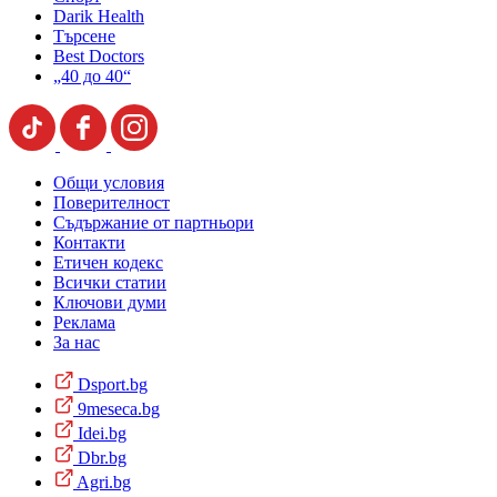
Darik Health
Търсене
Best Doctors
„40 до 40“
Общи условия
Поверителност
Съдържание от партньори
Контакти
Етичен кодекс
Всички статии
Ключови думи
Реклама
За нас
Dsport.bg
9meseca.bg
Idei.bg
Dbr.bg
Agri.bg