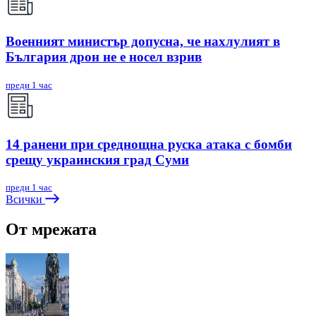
Военният министър допусна, че нахлулият в
България дрон не е носел взрив
преди 1 час
14 ранени при среднощна руска атака с бомби
срещу украинския град Суми
преди 1 час
Всички
От мрежата