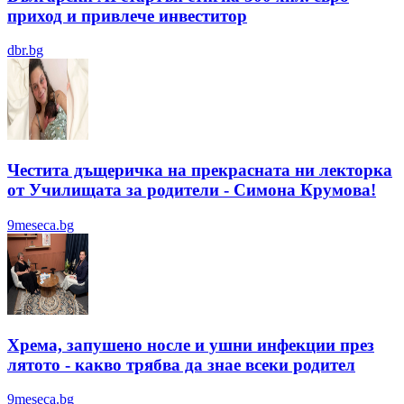
приход и привлече инвеститор
dbr.bg
Честита дъщеричка на прекрасната ни лекторка
от Училищата за родители - Симона Крумова!
9meseca.bg
Хрема, запушено носле и ушни инфекции през
лятотo - какво трябва да знае всеки родител
9meseca.bg