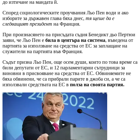
до изтичане на мандата й.
Според социологическите проучвания Льо Пен води и ако
изборите за държавен глава бяха днес,
тя щеше да е
следващият президент
на Франция.
При произнасянето на присъдата съдия Бенедикт дьо Пертюи
заяви, че Льо Пен е
била в центъра на система
, въведена от
партията за използване на средства от ЕС за заплащане на
служители на партията във Франция.
Съдът призна Льо Пен, още осем души, които по това време са
били депутати от ЕС, и 12 парламентарни сътрудници за
виновни в присвояване на средства от ЕС. Обвиняемите не
бяха обвинени, че са прибрали парите в джоба си, а че са
използвали средствата на ЕС в
полза на своята партия.