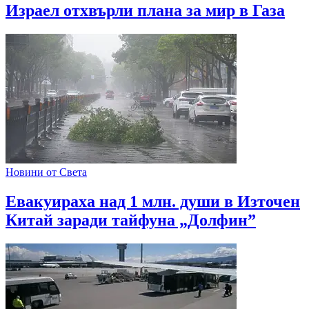
Израел отхвърли плана за мир в Газа
Новини от Света
Евакуираха над 1 млн. души в Източен
Китай заради тайфуна „Долфин”