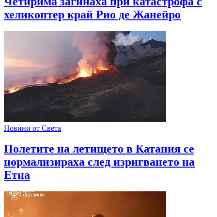
Четирима загинаха при катастрофа с
хеликоптер край Рио де Жанейро
Новини от Света
Полетите на летището в Катания се
нормализираха след изригването на
Етна