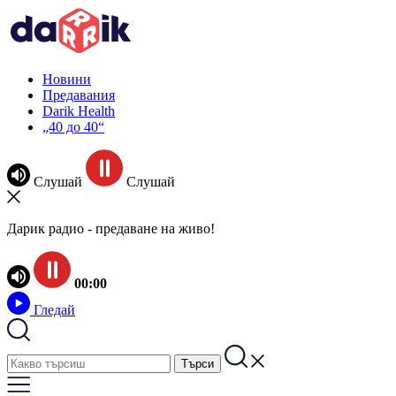
Новини
Предавания
Darik Health
„40 до 40“
Слушай
Слушай
Дарик радио - предаване на живо!
00:00
Гледай