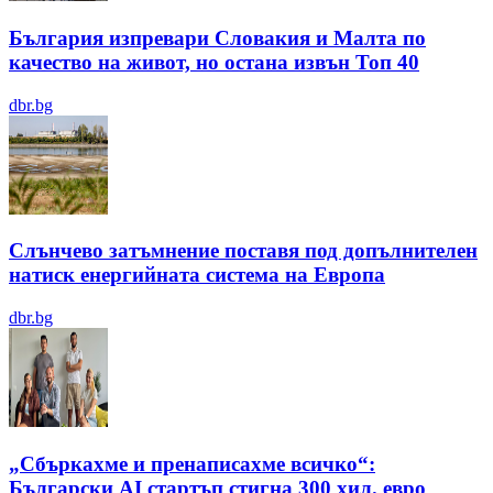
България изпревари Словакия и Малта по
качество на живот, но остана извън Топ 40
dbr.bg
Слънчево затъмнение поставя под допълнителен
натиск енергийната система на Европа
dbr.bg
„Сбъркахме и пренаписахме всичко“:
Български AI стартъп стигна 300 хил. евро