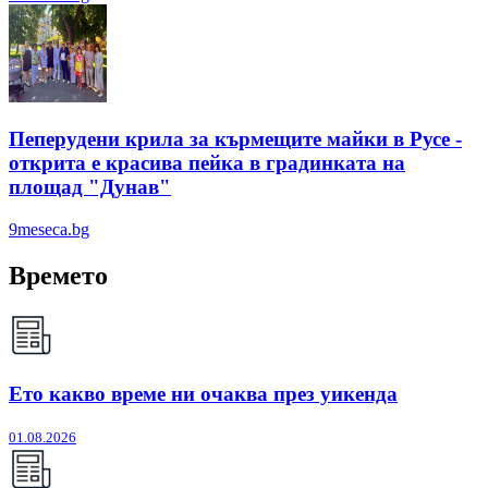
Пеперудени крила за кърмещите майки в Русе -
открита е красива пейка в градинката на
площад "Дунав"
9meseca.bg
Времето
Ето какво време ни очаква през уикенда
01.08.2026