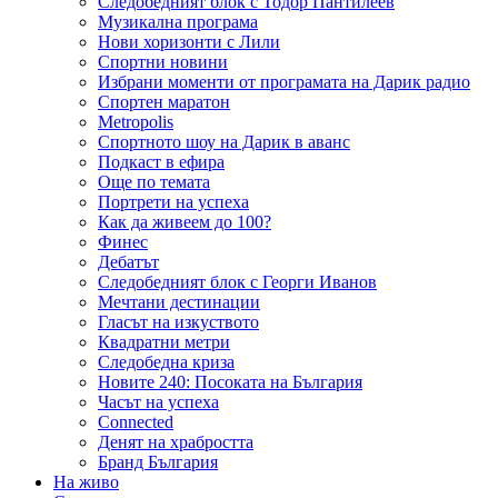
Следобедният блок с Тодор Пантилеев
Музикална програма
Нови хоризонти с Лили
Спортни новини
Избрани моменти от програмата на Дарик радио
Спортен маратон
Metropolis
Спортното шоу на Дарик в аванс
Подкаст в ефира
Още по темата
Портрети на успеха
Как да живеем до 100?
Финес
Дебатът
Следобедният блок с Георги Иванов
Мечтани дестинации
Гласът на изкуството
Квадратни метри
Следобедна криза
Новите 240: Посоката на България
Часът на успеха
Connected
Денят на храбростта
Бранд България
На живо