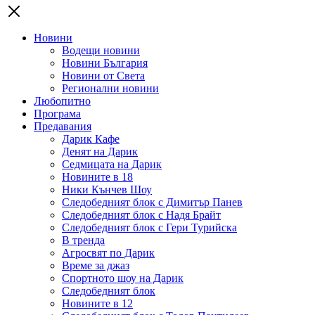
Новини
Водещи новини
Новини България
Новини от Света
Регионални новини
Любопитно
Програма
Предавания
Дарик Кафе
Денят на Дарик
Седмицата на Дарик
Новините в 18
Ники Кънчев Шоу
Следобедният блок с Димитър Панев
Следобедният блок с Надя Брайт
Следобедният блок с Гери Турийска
В тренда
Агросвят по Дарик
Време за джаз
Спортното шоу на Дарик
Следобедният блок
Новините в 12