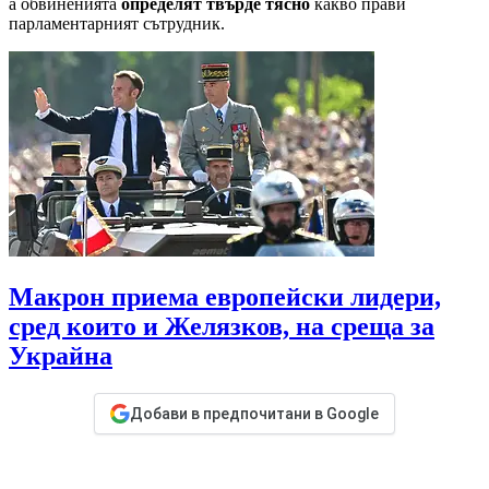
а обвиненията
определят твърде тясно
какво прави
парламентарният сътрудник.
Макрон приема европейски лидери,
сред които и Желязков, на среща за
Украйна
Добави в предпочитани в Google