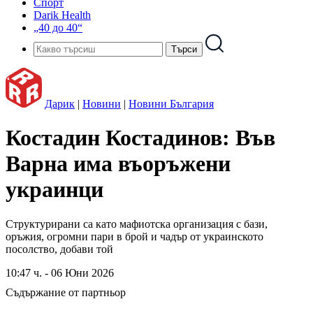
Спорт
Darik Health
„40 до 40“
Дарик
|
Новини
|
Новини България
Костадин Костадинов: Във
Варна има въоръжени
украинци
Структурирани са като мафиотска организация с бази,
оръжия, огромни пари в брой и чадър от украинското
посолство, добави той
10:47 ч. - 06 Юни 2026
Съдържание от партньор