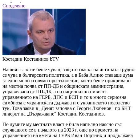
Споделяне
Костадин Костадинов
bTV
Нашият глас не беше чуван, защото гласът на истината трудно
се чува в българската политика, а в Баба Алино ставаше дума
за едно много голямо престъпление, което беше прикривано
на местна почва от ПП-ДБ и общинската администрация,
управлявана от ПП-ДБ, а на национално ниво от
управлението на ГЕРБ, ДПС и БСП и то в много сериозна
симбиоза с украинската държава и с украинското посолство
тук. Това заяви в „Денят започва с Георги Любенов" по БНТ
лидерът на „Възраждане" Костадин Костадинов.
По думите му местната власт е била напълно наясно със
случващото се в началото на 2023 г. още по времето на
управлението на кмета на ГЕРБ Иван Портних и продължава