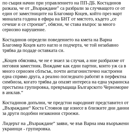
по същия начин при управлението на ПП-ДБ. Костадинов
разказа, че от „Възраждане" са разбрали за случващото се от
един от заместниците на Благомир Коцев, който през март
миналата година в ефира на БНТ от мястото, където „се
сечеше и се строеше“, обясни, че става въпрос за много
сериозно нарушение.
Костадинов определи поведението на кмета на Варна
Благомир Коцев като нагло и подчерта, че той незабавно
трябва да подаде оставката си.
„Коцев обяснява, че не е знаел за случая, а ние разбрахме от
неговия заместник. Виждаме как едни партии, които уж са в
много сериозен сблъсък, почти антагонистично настроени
една спрямо друга, а реално погледнато работят в перфектна
симбиоза, когато трябва да опазят интереса на една украинска
престъпна групировка, превръщаща Българското Черноморие
в анклав.“
Костадинов допълни, че предстои народният представител от
„Възраждане“ Коста Стоянов ще изнесе в близките дни данни
за други подобни незаконни строежи.
Лидерът на „Възраждане“ заяви, че във Варна има въоръжени
украинци - групировка.