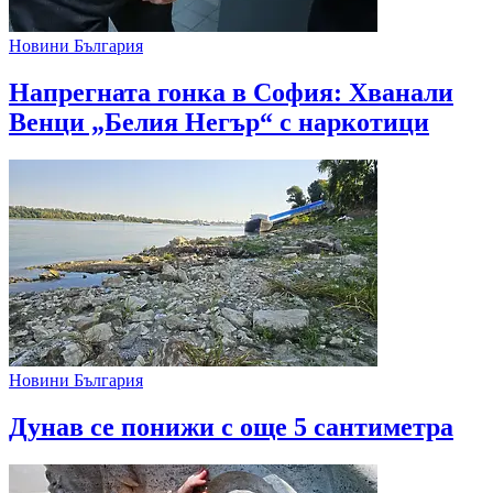
Новини България
Напрегната гонка в София: Хванали
Венци „Белия Негър“ с наркотици
Новини България
Дунав се понижи с още 5 сантиметра