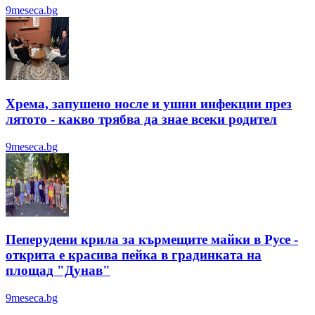
9meseca.bg
Хрема, запушено носле и ушни инфекции през
лятотo - какво трябва да знае всеки родител
9meseca.bg
Пеперудени крила за кърмещите майки в Русе -
открита е красива пейка в градинката на
площад "Дунав"
9meseca.bg