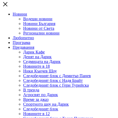
Новини
Водещи новини
Новини България
Новини от Света
Регионални новини
Любопитно
Програма
Предавания
Дарик Кафе
Денят на Дарик
Седмицата на Дарик
Новините в 18
Ники Кънчев Шоу
Следобедният блок с Димитър Панев
Следобедният блок с Надя Брайт
Следобедният блок с Гери Турийска
В тренда
Агросвят по Дарик
Време за джаз
Спортното шоу на Дарик
Следобедният блок
Новините в 12