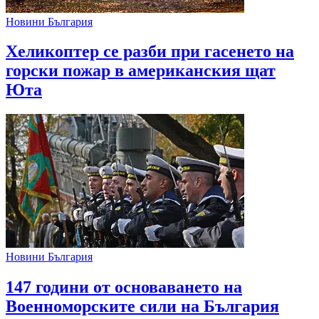
Новини България
Хеликоптер се разби при гасенето на
горски пожар в американския щат
Юта
Новини България
147 години от основаването на
Военноморските сили на България