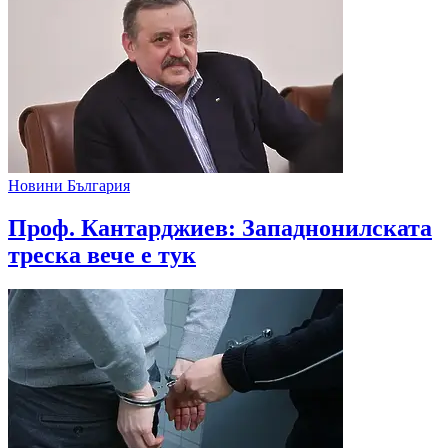
Новини България
Проф. Кантарджиев: Западнонилската
треска вече е тук