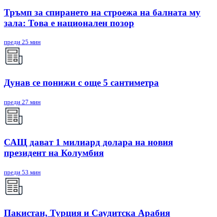
Тръмп за спирането на строежа на балната му
зала: Това е национален позор
преди 25 мин
Дунав се понижи с още 5 сантиметра
преди 27 мин
САЩ дават 1 милиард долара на новия
президент на Колумбия
преди 53 мин
Пакистан, Турция и Саудитска Арабия