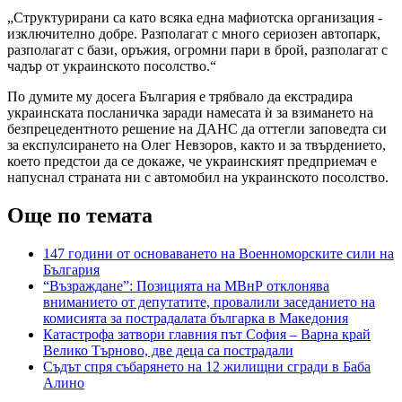
„Структурирани са като всяка една мафиотска организация -
изключително добре. Разполагат с много сериозен автопарк,
разполагат с бази, оръжия, огромни пари в брой, разполагат с
чадър от украинското посолство.“
По думите му досега България е трябвало да екстрадира
украинската посланичка заради намесата ѝ за взимането на
безпрецедентното решение на ДАНС да оттегли заповедта си
за експулсирането на Олег Невзоров, както и за твърдението,
което предстои да се докаже, че украинският предприемач е
напуснал страната ни с автомобил на украинското посолство.
Още по темата
147 години от основаването на Военноморските сили на
България
“Възраждане”: Позицията на МВнР отклонява
вниманието от депутатите, провалили заседанието на
комисията за пострадалата българка в Македония
Катастрофа затвори главния път София – Варна край
Велико Търново, две деца са пострадали
Съдът спря събарянето на 12 жилищни сгради в Баба
Алино