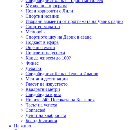
Следобедният блок с Тодор Пантилеев
Музикална програма
Нови хоризонти с Лили
Спортни новини
Избрани моменти от програмата на Дарик радио
Спортен маратон
Metropolis
Спортното шоу на Дарик в аванс
Подкаст в ефира
Още по темата
Портрети на успеха
Как да живеем до 100?
Финес
Дебатът
Следобедният блок с Георги Иванов
Мечтани дестинации
Гласът на изкуството
Квадратни метри
Следобедна криза
Новите 240: Посоката на България
Часът на успеха
Connected
Денят на храбростта
Бранд България
На живо