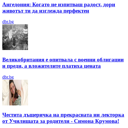
Ангедония: Когато не изпитваш радост, дори
животът ти да изглежда перфектен
dbr.bg
Великобритания е опитвала с военни облигации
и преди, а вложителите платиха цената
dbr.bg
Честита дъщеричка на прекрасната ни лекторка
от Училищата за родители - Симона Крумова!