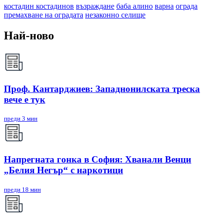
костадин костадинов
възраждане
баба алино
варна
ограда
премахване на оградата
незаконно селище
Най-ново
Проф. Кантарджиев: Западнонилската треска
вече е тук
преди 3 мин
Напрегната гонка в София: Хванали Венци
„Белия Негър“ с наркотици
преди 18 мин