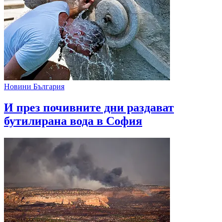
Новини България
И през почивните дни раздават
бутилирана вода в София