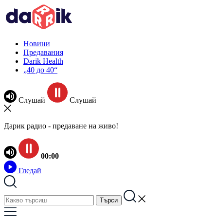
Новини
Предавания
Darik Health
„40 до 40“
Слушай
Слушай
Дарик радио - предаване на живо!
00:00
Гледай