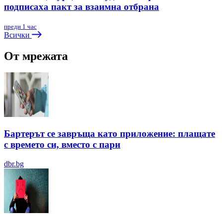
подписаха пакт за взаимна отбрана
преди 1 час
Всички
От мрежата
Бартерът се завръща като приложение: плащате
с времето си, вместо с пари
dbr.bg