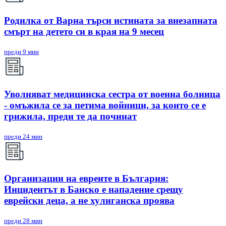
Родилка от Варна търси истината за внезапната
смърт на детето си в края на 9 месец
преди 9 мин
Уволняват медицинска сестра от военна болница
- омъжила се за петима войници, за които се е
грижила, преди те да починат
преди 24 мин
Организации на евреите в България:
Инцидентът в Банско е нападение срещу
еврейски деца, а не хулиганска проява
преди 28 мин