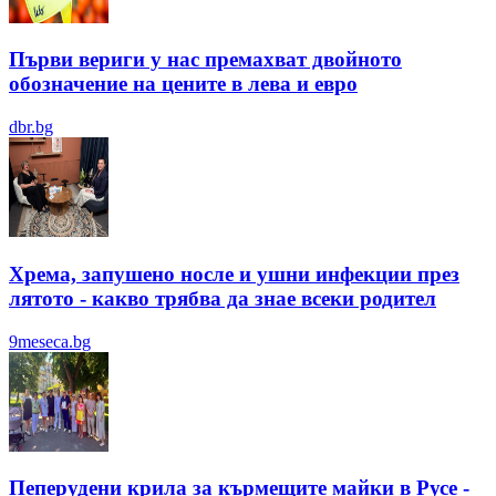
Първи вериги у нас премахват двойното
обозначение на цените в лева и евро
dbr.bg
Хрема, запушено носле и ушни инфекции през
лятотo - какво трябва да знае всеки родител
9meseca.bg
Пеперудени крила за кърмещите майки в Русе -