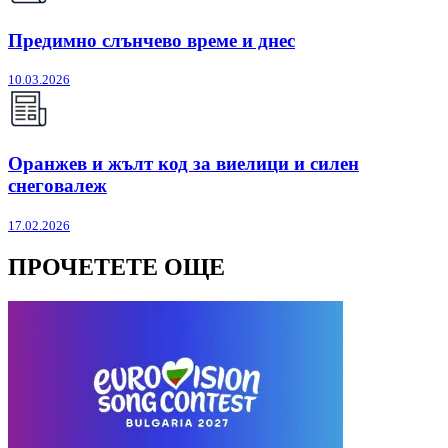
Предимно слънчево време и днес
10.03.2026
Оранжев и жълт код за виелици и силен
снеговалеж
17.02.2026
ПРОЧЕТЕТЕ ОЩЕ