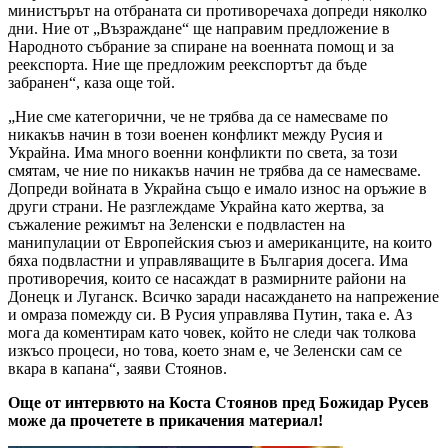
министърът на отбраната си противоречаха допреди няколко
дни. Ние от „Възраждане“ ще направим предложение в
Народното събрание за спиране на военната помощ и за
реекспорта. Ние ще предложим реекспортът да бъде
забранен“, каза още той.
„Ние сме категорични, че не трябва да се намесваме по
никакъв начин в този военен конфликт между Русия и
Украйна. Има много военни конфликти по света, за този
смятам, че ние по никакъв начин не трябва да се намесваме.
Допреди войната в Украйна също е имало износ на оръжие в
други страни. Не разглеждаме Украйна като жертва, за
съжаление режимът на Зеленски е подвластен на
манипулации от Европейския съюз и американците, на които
бяха подвластни и управляващите в България досега. Има
противоречия, които се насаждат в размирните райони на
Донецк и Луганск. Всичко заради насаждането на напрежение
и омраза помежду си. В Русия управлява Путин, така е. Аз
мога да коментирам като човек, който не следи чак толкова
изкъсо процеси, но това, което знам е, че Зеленски сам се
вкара в капана“, заяви Стоянов.
Още от интервюто на Коста Стоянов пред Божидар Русев
може да прочетете в прикачения материал!