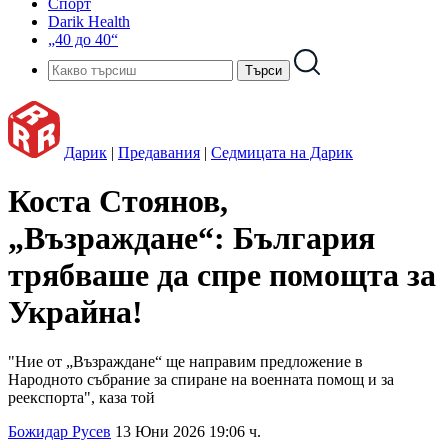
Спорт
Darik Health
„40 до 40“
Дарик
|
Предавания
|
Седмицата на Дарик
Коста Стоянов,
„Възраждане“: България
трябваше да спре помощта за
Украйна!
"Ние от „Възраждане“ ще направим предложение в
Народното събрание за спиране на военната помощ и за
реекспорта", каза той
Божидар Русев
13 Юни 2026 19:06 ч.