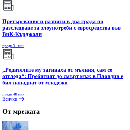
Претърсвания и разпити в два града по
разследване за злоупотреби с евросредства във
ВиК-Кърджали
преди 31 мин
„Родителите му загинаха от мълния, сам се
отгледа“: Пребитият до смърт мъж в Пловдив е
бил нападнат от младежи
преди 48 мин
Всички
От мрежата