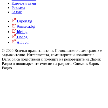
Ключови думи
Реклама
За нас
Dsport.bg
9meseca.bg
Idei.bg
Dbr.bg
Agri.bg
© 2026 Всички права запазени. Позоваването с хиперлинк е
задължително. Интервютата, коментарите и новините в
Darik.bg са подготвени с помощта на репортерите на Дарик
Радио и новинарските емисии на радиото. Снимки: Дарик
Радио.