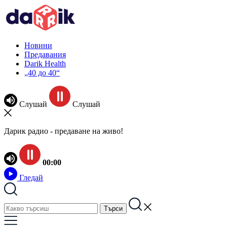
Новини
Предавания
Darik Health
„40 до 40“
Слушай
Слушай
Дарик радио - предаване на живо!
00:00
Гледай