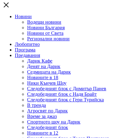
Новини
Водещи новини
Новини България
Новини от Света
Регионални новини
Любопитно
Програма
Предавания
Дарик Кафе
Денят на Дарик
Седмицата на Дарик
Новините в 18
Ники Кънчев Шоу
Следобедният блок с Димитър Панев
Следобедният блок с Надя Брайт
Следобедният блок с Гери Турийска
В тренда
Агросвят по Дарик
Време за джаз
Спортното шоу на Дарик
Следобедният блок
Новините в 12