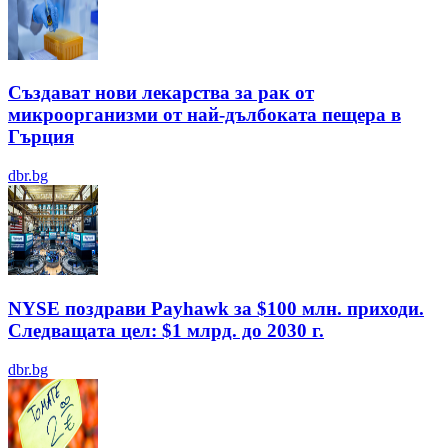
Създават нови лекарства за рак от
микроорганизми от най-дълбоката пещера в
Гърция
dbr.bg
NYSE поздрави Payhawk за $100 млн. приходи.
Следващата цел: $1 млрд. до 2030 г.
dbr.bg