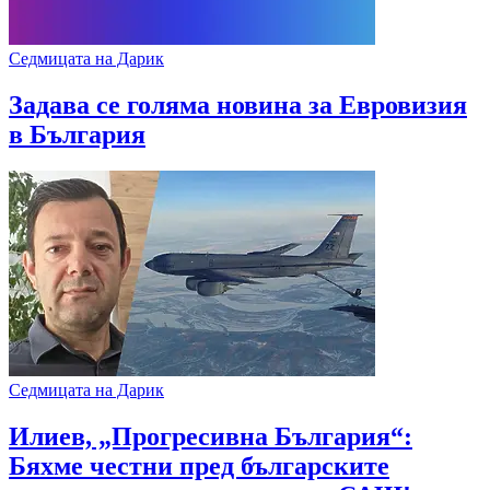
Седмицата на Дарик
Задава се голяма новина за Евровизия
в България
Седмицата на Дарик
Илиев, „Прогресивна България“:
Бяхме честни пред българските