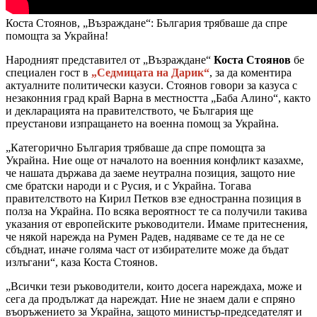
Коста Стоянов, „Възраждане“: България трябваше да спре
помощта за Украйна!
Народният представител от „Възраждане“
Коста Стоянов
бе
специален гост в
„Седмицата на Дарик“
, за да коментира
актуалните политически казуси. Стоянов говори за казуса с
незаконния град край Варна в местността „Баба Алино“, както
и декларацията на правителството, че България ще
преустанови изпращането на военна помощ за Украйна.
„Категорично България трябваше да спре помощта за
Украйна. Ние още от началото на военния конфликт казахме,
че нашата държава да заеме неутрална позиция, защото ние
сме братски народи и с Русия, и с Украйна. Тогава
правителството на Кирил Петков взе едностранна позиция в
полза на Украйна. По всяка вероятност те са получили такива
указания от европейските ръководители. Имаме притеснения,
че някой нарежда на Румен Радев, надяваме се те да не се
сбъднат, иначе голяма част от избирателите може да бъдат
излъгани“, каза Коста Стоянов.
„Всички тези ръководители, които досега нареждаха, може и
сега да продължат да нареждат. Ние не знаем дали е спряно
въоръжението за Украйна, защото министър-председателят и