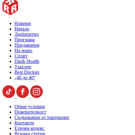
Новини
Начало
Любопитно
Програма
Предавания
На живо
Спорт
Darik Health
Търсене
Best Doctors
„40 до 40“
Общи условия
Поверителност
Съдържание от партньори
Контакти
Етичен кодекс
Всички статии