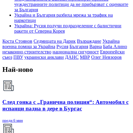
чуждестранните политици да не прибързват с оценките
за България
Украйна и България разбиха мрежа за трафик на
наркотици
Украйна: Русия получи подразделение с балистични
ракети от Северна Корея
Коста Стоянов
Седмицата на Дарик
Възраждане
Украйна
военна помощ за Украйна
Русия
България
Варна
Баба Алино
незаконно строителство
национална сигурност
Европейски
съюз
ПВУ
украински анклави
ДАНС
МВР
Олег Невзоров
Най-ново
След гонка с „Гранична полиция“: Автомобил с
испанци падна в дере в Бургас
преди 6 мин