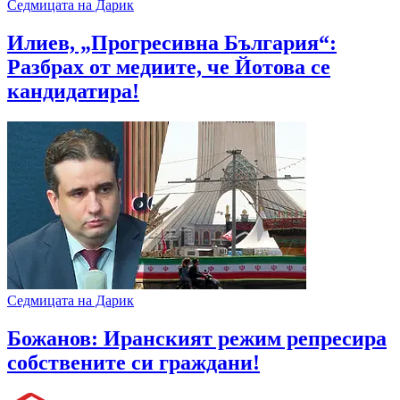
Седмицата на Дарик
Илиев, „Прогресивна България“:
Разбрах от медиите, че Йотова се
кандидатира!
Седмицата на Дарик
Божанов: Иранският режим репресира
собствените си граждани!