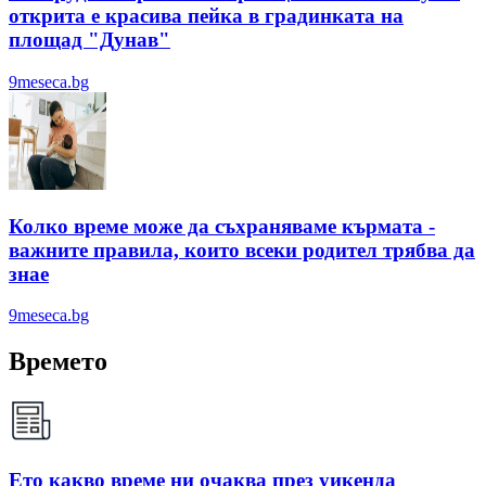
открита е красива пейка в градинката на
площад "Дунав"
9meseca.bg
Колко време може да съхраняваме кърмата -
важните правила, които всеки родител трябва да
знае
9meseca.bg
Времето
Ето какво време ни очаква през уикенда