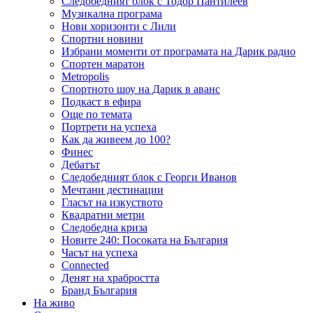
Следобедният блок с Тодор Пантилеев
Музикална програма
Нови хоризонти с Лили
Спортни новини
Избрани моменти от програмата на Дарик радио
Спортен маратон
Metropolis
Спортното шоу на Дарик в аванс
Подкаст в ефира
Още по темата
Портрети на успеха
Как да живеем до 100?
Финес
Дебатът
Следобедният блок с Георги Иванов
Мечтани дестинации
Гласът на изкуството
Квадратни метри
Следобедна криза
Новите 240: Посоката на България
Часът на успеха
Connected
Денят на храбростта
Бранд България
На живо