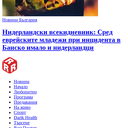
Новини България
Нидерландски всекидневник: Сред
еврейските младежи при инцидента в
Банско имало и нидерландци
Новини
Начало
Любопитно
Програма
Предавания
На живо
Спорт
Darik Health
Търсене
Best Doctors