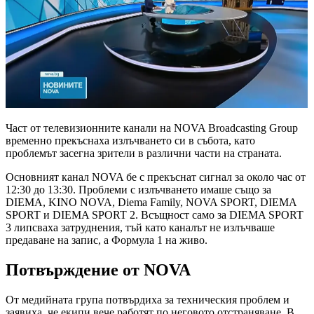
Част от телевизионните канали на NOVA Broadcasting Group
временно прекъснаха излъчването си в събота, като
проблемът засегна зрители в различни части на страната.
Основният канал NOVA бе с прекъснат сигнал за около час от
12:30 до 13:30. Проблеми с излъчването имаше също за
DIEMA, KINO NOVA, Diema Family, NOVA SPORT, DIEMA
SPORT и DIEMA SPORT 2. Всъщност само за DIEMA SPORT
3 липсваха затруднения, тъй като каналът не излъчваше
предаване на запис, а Формула 1 на живо.
Потвърждение от NOVA
От медийната група потвърдиха за техническия проблем и
заявиха, че екипи вече работят по неговото отстраняване. В