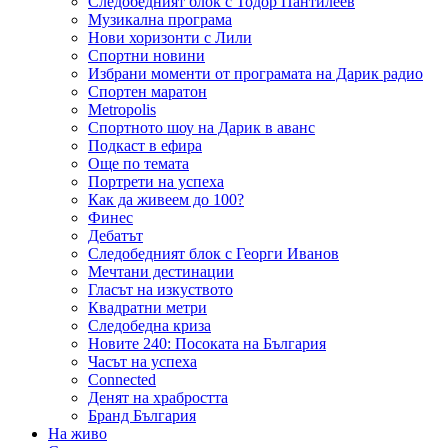
Следобедният блок с Тодор Пантилеев
Музикална програма
Нови хоризонти с Лили
Спортни новини
Избрани моменти от програмата на Дарик радио
Спортен маратон
Metropolis
Спортното шоу на Дарик в аванс
Подкаст в ефира
Още по темата
Портрети на успеха
Как да живеем до 100?
Финес
Дебатът
Следобедният блок с Георги Иванов
Мечтани дестинации
Гласът на изкуството
Квадратни метри
Следобедна криза
Новите 240: Посоката на България
Часът на успеха
Connected
Денят на храбростта
Бранд България
На живо