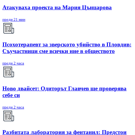
Атакуваха проекта на Мария Цънцарова
преди 21 мин
Псохотерапевт за зверското убийство в Пловдив:
Съучастници сме всички ние в обществото
преди 2 часа
Ново двайсет: Одиторът Главчев ще проверява
себе си
преди 2 часа
Разбитата лаборатория за фентанил: Предстои