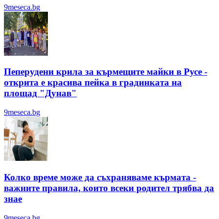
9meseca.bg
Пеперудени крила за кърмещите майки в Русе -
открита е красива пейка в градинката на
площад "Дунав"
9meseca.bg
Колко време може да съхраняваме кърмата -
важните правила, които всеки родител трябва да
знае
9meseca.bg