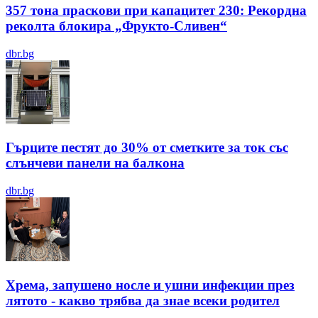
357 тона праскови при капацитет 230: Рекордна
реколта блокира „Фрукто-Сливен“
dbr.bg
Гърците пестят до 30% от сметките за ток със
слънчеви панели на балкона
dbr.bg
Хрема, запушено носле и ушни инфекции през
лятотo - какво трябва да знае всеки родител