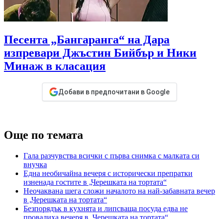
Песента „Бангаранга“ на Дара
изпревари Джъстин Бийбър и Ники
Минаж в класация
Добави в предпочитани в Google
Още по темата
Гала разчувства всички с първа снимка с малката си
внучка
Една необичайна вечеря с исторически препратки
изненада гостите в „Черешката на тортата“
Неочаквана шега сложи началото на най-забавната вечер
в „Черешката на тортата“
Безпорядък в кухнята и липсваща посуда едва не
провалиха вечеря в „Черешката на тортата“