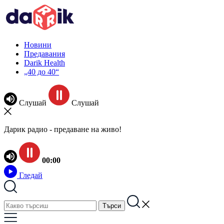
Новини
Предавания
Darik Health
„40 до 40“
Слушай
Слушай
Дарик радио - предаване на живо!
00:00
Гледай