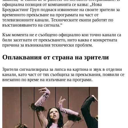
официална позиция от компанията се казва: „Нова
Броудкастинг Груп поднася извинение на своите зрители за
временното прекъсване на програмата на част от
телевизионните канали. Техническите екипи работят по
възстановяването на сигнала.“
Към момента не е съобщено официално кои точно канали са
били засегнати от прекъсването, нито каква е конкретната
причина за възникналия технически проблем.
Оплаквания от страна на зрители
Зрители сигнализираха за липса на картина и звук в отделни
канали, като част от тях съобщиха за прекъсвания, появили се
внезапно по време на излъчване на програми.