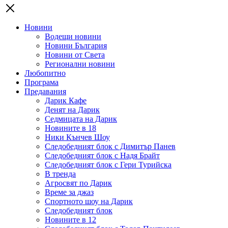
Новини
Водещи новини
Новини България
Новини от Света
Регионални новини
Любопитно
Програма
Предавания
Дарик Кафе
Денят на Дарик
Седмицата на Дарик
Новините в 18
Ники Кънчев Шоу
Следобедният блок с Димитър Панев
Следобедният блок с Надя Брайт
Следобедният блок с Гери Турийска
В тренда
Агросвят по Дарик
Време за джаз
Спортното шоу на Дарик
Следобедният блок
Новините в 12