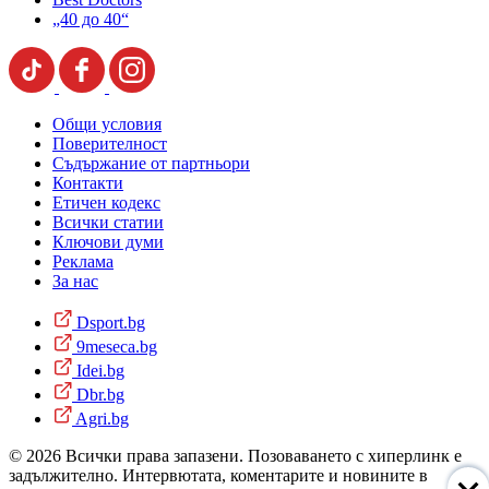
„40 до 40“
Общи условия
Поверителност
Съдържание от партньори
Контакти
Етичен кодекс
Всички статии
Ключови думи
Реклама
За нас
Dsport.bg
9meseca.bg
Idei.bg
Dbr.bg
Agri.bg
© 2026 Всички права запазени. Позоваването с хиперлинк е
задължително. Интервютата, коментарите и новините в