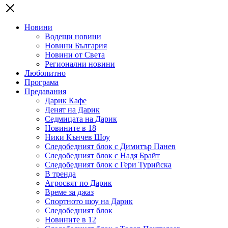
Новини
Водещи новини
Новини България
Новини от Света
Регионални новини
Любопитно
Програма
Предавания
Дарик Кафе
Денят на Дарик
Седмицата на Дарик
Новините в 18
Ники Кънчев Шоу
Следобедният блок с Димитър Панев
Следобедният блок с Надя Брайт
Следобедният блок с Гери Турийска
В тренда
Агросвят по Дарик
Време за джаз
Спортното шоу на Дарик
Следобедният блок
Новините в 12