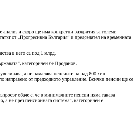
че анализ и скоро ще има конкретни разкрития за големи
татът от „Прогресивна България” и председател на временната
ства в него са под 1 млрд.
ържавата”, категоричен бе Проданов.
 увеличава, а не намалява пенсиите на над 800 хил.
било направено от предходното управление. Всички пенсии ще се
Въпросът обаче е, че в минималните пенсии няма такава
о, а не през пенсионната система”, категоричен е