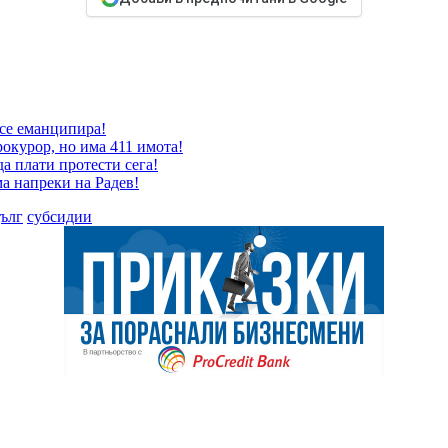
 се еманципира!
окурор, но има 411 имота!
да плати протести сега!
ма напреки на Радев!
ълг
субсидии