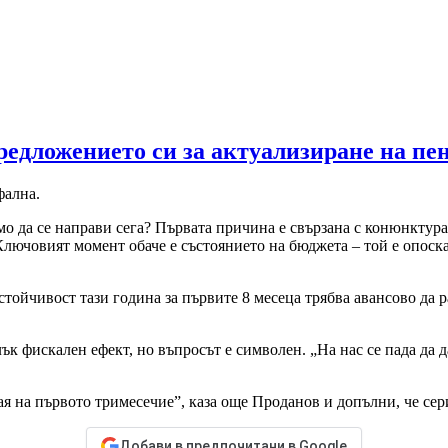
редложението си за актуализиране на пе
фална.
имо да се направи сега? Първата причина е свързана с конюнкту
Ключовият момент обаче е състоянието на бюджета – той е опоск
устойчивост тази година за първите 8 месеца трябва авансово да 
к фискален ефект, но въпросът е символен. „На нас се пада да д
ая на първото тримесечие”, каза още Проданов и допълни, че сер
Добави в предпочитани в Google