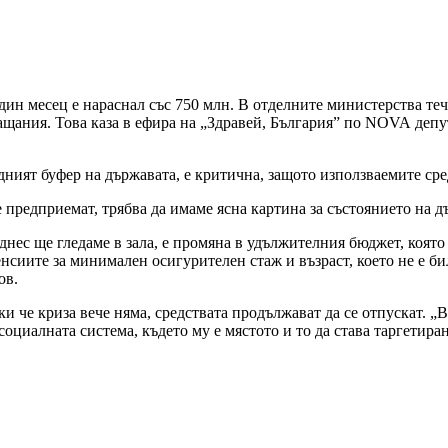
един месец е нараснал със 750 млн. В отделните министерства те
ащания. Това каза в ефира на „Здравей, България” по NOVA депу
дният буфер на държавата, е критична, защото използваемите сред
 предприемат, трябва да имаме ясна картина за състоянието на д
 днес ще гледаме в зала, е промяна в удължителния бюджет, която
енсиите за минимален осигурителен стаж и възраст, което не е 
ов.
 че криза вече няма, средствата продължават да се отпускат. „
циалната система, където му е мястото и то да става таргетиран