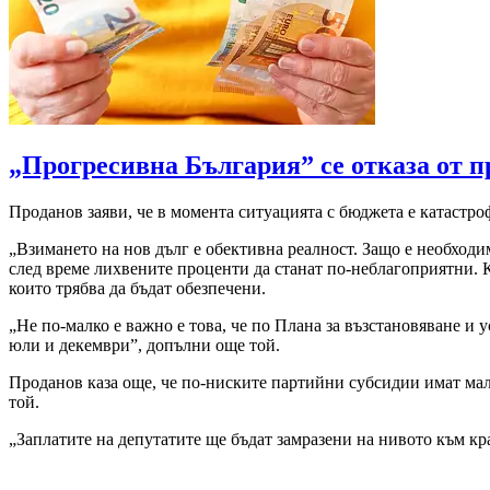
„Прогресивна България” се отказа от п
Проданов заяви, че в момента ситуацията с бюджета е катастро
„Взимането на нов дълг е обективна реалност. Защо е необход
след време лихвените проценти да станат по-неблагоприятни. 
които трябва да бъдат обезпечени.
„Не по-малко е важно е това, че по Плана за възстановяване и 
юли и декември”, допълни още той.
Проданов каза още, че по-ниските партийни субсидии имат малъ
той.
„Заплатите на депутатите ще бъдат замразени на нивото към кр