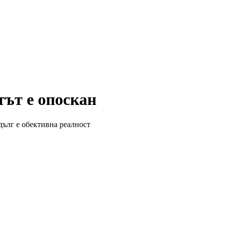
ът е опоскан
дълг е обективна реалност