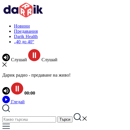
Новини
Предавания
Darik Health
„40 до 40“
Слушай
Слушай
Дарик радио - предаване на живо!
00:00
Гледай