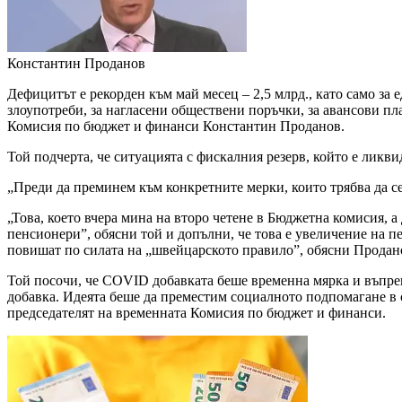
Константин Проданов
Дефицитът е рекорден към май месец – 2,5 млрд., като само за 
злоупотреби, за нагласени обществени поръчки, за авансови пл
Комисия по бюджет и финанси Константин Проданов.
Той подчерта, че ситуацията с фискалния резерв, който е ликви
„Преди да преминем към конкретните мерки, които трябва да се
„Това, което вчера мина на второ четене в Бюджетна комисия, а
пенсионери”, обясни той и допълни, че това е увеличение на п
повишат по силата на „швейцарското правило”, обясни Продан
Той посочи, че COVID добавката беше временна мярка и въпреки
добавка. Идеята беше да преместим социалното подпомагане в со
председателят на временната Комисия по бюджет и финанси.