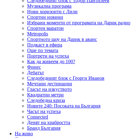
Следобедният блок с Тодор Пантилеев
Музикална програма
Нови хоризонти с Лили
Спортни новини
Избрани моменти от програмата на Дарик радио
Спортен маратон
Metropolis
Спортното шоу на Дарик в аванс
Подкаст в ефира
Още по темата
Портрети на успеха
Как да живеем до 100?
Финес
Дебатът
Следобедният блок с Георги Иванов
Мечтани дестинации
Гласът на изкуството
Квадратни метри
Следобедна криза
Новите 240: Посоката на България
Часът на успеха
Connected
Денят на храбростта
Бранд България
На живо