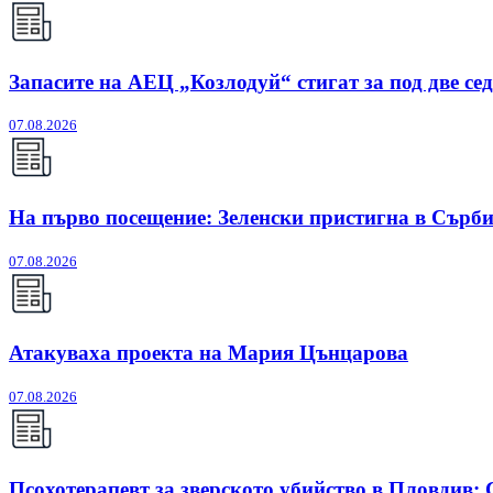
Запасите на АЕЦ „Козлодуй“ стигат за под две се
07.08.2026
На първо посещение: Зеленски пристигна в Сърб
07.08.2026
Атакуваха проекта на Мария Цънцарова
07.08.2026
Псохотерапевт за зверското убийство в Пловдив: