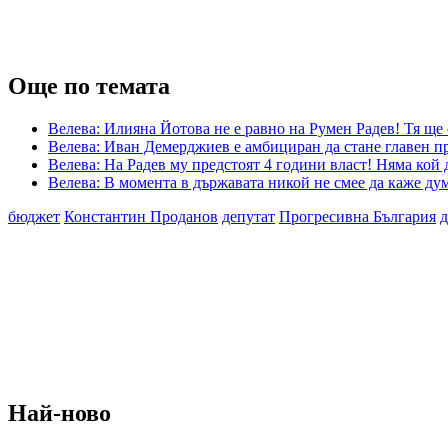
Още по темата
Велева: Илияна Йотова не е равно на Румен Радев! Тя ще
Велева: Иван Демерджиев е амбициран да стане главен пр
Велева: На Радев му предстоят 4 години власт! Няма кой 
Велева: В момента в държавата никой не смее да каже ду
бюджет
Константин Проданов
депутат
Прогресивна България
д
Най-ново