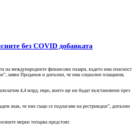
нсиите без COVID добавката
рата на международните финансови пазари, където има опасност
ан”, заяви Проданов и допълни, че има социални плащания,
разплатим 4,4 млрд. евро, които ще ни бъдат възстановени през
адем знак, че ние също се подлагаме на рестрикции”, допълни
иозните мерки тепърва предстоят.