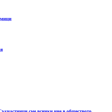
дмици
ия
 Съучастници сме всички ние в обществото