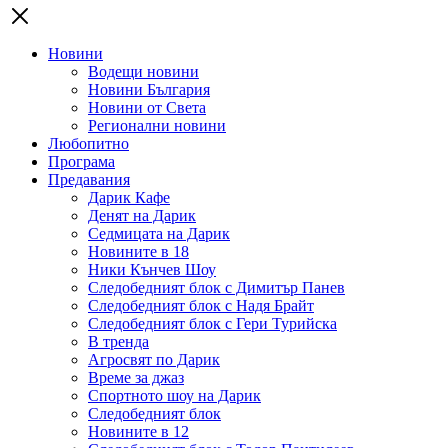
Новини
Водещи новини
Новини България
Новини от Света
Регионални новини
Любопитно
Програма
Предавания
Дарик Кафе
Денят на Дарик
Седмицата на Дарик
Новините в 18
Ники Кънчев Шоу
Следобедният блок с Димитър Панев
Следобедният блок с Надя Брайт
Следобедният блок с Гери Турийска
В тренда
Агросвят по Дарик
Време за джаз
Спортното шоу на Дарик
Следобедният блок
Новините в 12