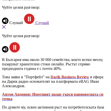
Чуйте целия разговор:
Слушай
Слушай
Чуйте целия разговор:
В България има около 30 000 семейства, които всеки месец
пазаруват хранителни стоки онлайн. Ръстът спрямо
предходната година е с почти 40%.
Това заяви в "Портфейл" на
Darik Business Review
в ефира
на Дарик радио основателят на платформата eBAG Иван
Александров.
Антон Андонов: Имотният пазар търси равновесната си
точка
По думите му, освен активния ръст на потребителската база