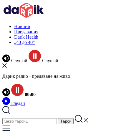
Новини
Предавания
Darik Health
„40 до 40“
Слушай
Слушай
Дарик радио - предаване на живо!
00:00
Гледай