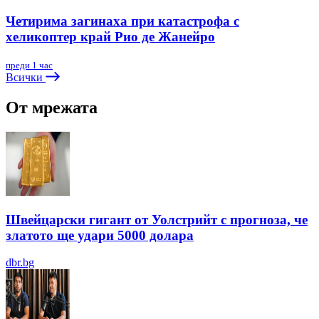
Четирима загинаха при катастрофа с
хеликоптер край Рио де Жанейро
преди 1 час
Всички
От мрежата
Швейцарски гигант от Уолстрийт с прогноза, че
златото ще удари 5000 долара
dbr.bg