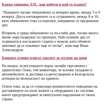
Какво означава ДДС, как работи и кой го плаща?
"Пиковите часове обикновено са вечерно време, между 5 и 9
вечерта. Доста натоварените са и сутрешните, между 8 и 10,
като обикновено това са поръчки, направени от предишния
ден.
Вторник и сряда обикновено са по-слаби дни, тогава много
малко хора пазаруват по принцип. Най-силният ден от
седмицата в последните години е неделя, като обемите
започват да се покачват още от петък", каза още Иван
Александров.
Банките отново вдигат таксите за теглене на пари
На въпрос за регулациите върху онлайн търговията с
хранителни стоки, той коментира, че всички складове и
автомобилите за доставка са регистрирани в Българската
агенция по безопасност на храните.
Освен това, за да се стимулира внимателното поведение на
доставчиците на пътя, колите са оборудвани със системи,
които предупреждават за евентуални нарушения от тяхна
страна.