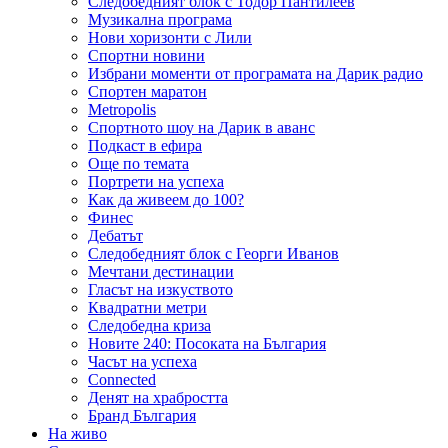
Следобедният блок с Тодор Пантилеев
Музикална програма
Нови хоризонти с Лили
Спортни новини
Избрани моменти от програмата на Дарик радио
Спортен маратон
Metropolis
Спортното шоу на Дарик в аванс
Подкаст в ефира
Още по темата
Портрети на успеха
Как да живеем до 100?
Финес
Дебатът
Следобедният блок с Георги Иванов
Мечтани дестинации
Гласът на изкуството
Квадратни метри
Следобедна криза
Новите 240: Посоката на България
Часът на успеха
Connected
Денят на храбростта
Бранд България
На живо