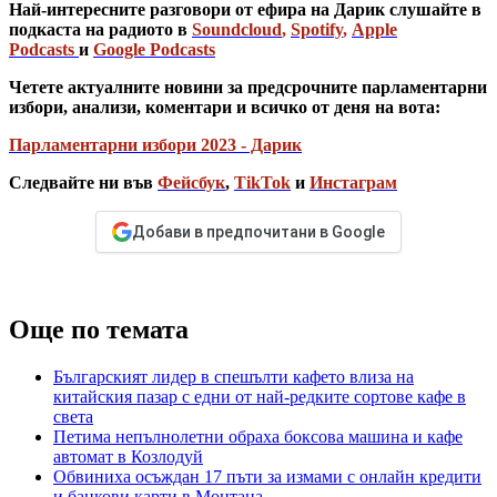
Най-интересните разговори от ефира на Дарик слушайте в
подкаста на радиото в
Soundcloud
,
Spotify
,
Apple
Podcasts
и
Google Podcasts
Четете актуалните новини за предсрочните парламентарни
избори, анализи, коментари и всичко от деня на вота:
Парламентарни избори 2023 - Дарик
Следвайте ни във
Фейсбук
,
TikTok
и
Инстаграм
Добави в предпочитани в Google
Още по темата
Българският лидер в спешълти кафето влиза на
китайския пазар с едни от най-редките сортове кафе в
света
Петима непълнолетни обраха боксова машина и кафе
автомат в Козлодуй
Обвиниха осъждан 17 пъти за измами с онлайн кредити
и банкови карти в Монтана