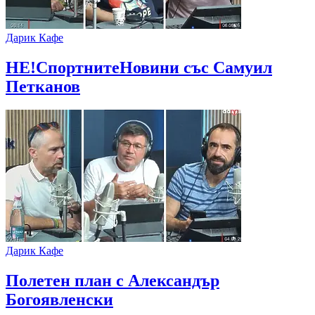
Дарик Кафе
НЕ!СпортнитеНовини със Самуил
Петканов
Дарик Кафе
Полетен план с Александър
Богоявленски