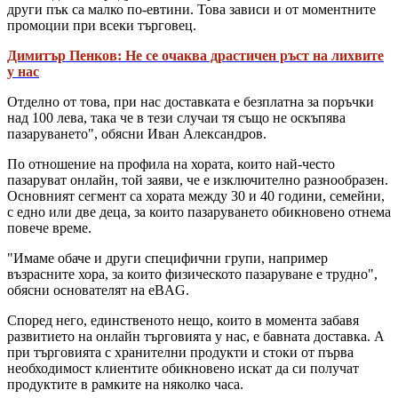
други пък са малко по-евтини. Това зависи и от моментните
промоции при всеки търговец.
Димитър Пенков: Не се очаква драстичен ръст на лихвите
у нас
Отделно от това, при нас доставката е безплатна за поръчки
над 100 лева, така че в тези случаи тя също не оскъпява
пазаруването", обясни Иван Александров.
По отношение на профила на хората, които най-често
пазаруват онлайн, той заяви, че е изключително разнообразен.
Основният сегмент са хората между 30 и 40 години, семейни,
с едно или две деца, за които пазаруването обикновено отнема
повече време.
"Имаме обаче и други специфични групи, например
възрасните хора, за които физическото пазаруване е трудно",
обясни основателят на eBAG.
Според него, единственото нещо, които в момента забавя
развитието на онлайн търговията у нас, е бавната доставка. А
при търговията с хранителни продукти и стоки от първа
необходимост клиентите обикновено искат да си получат
продуктите в рамките на няколко часа.