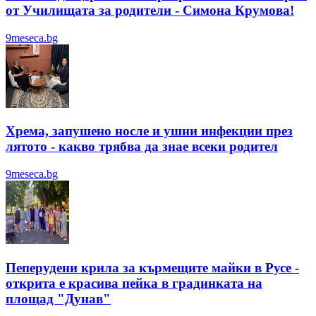
от Училищата за родители - Симона Крумова!
9meseca.bg
Хрема, запушено носле и ушни инфекции през
лятотo - какво трябва да знае всеки родител
9meseca.bg
Пеперудени крила за кърмещите майки в Русе -
открита е красива пейка в градинката на
площад "Дунав"