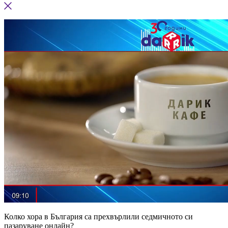
Колко хора в България са прехвърлили седмичното си
пазаруване онлайн?