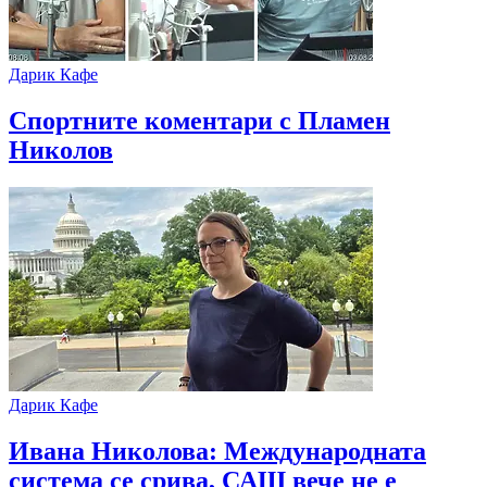
Дарик Кафе
Спортните коментари с Пламен
Николов
Дарик Кафе
Ивана Николова: Международната
система се срива, САЩ вече не е