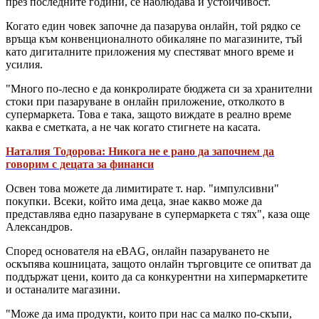
през последните години, се наблюдава и устойчивост.
Когато един човек започне да пазарува онлайн, той рядко се
връща към конвенционалното обикаляне по магазините, тъй
като дигиталните приложения му спестяват много време и
усилия.
"Много по-лесно е да конкролирате бюджета си за хранителни
стоки при пазаруване в онлайн приложение, отколкото в
супермаркета. Това е така, защото виждате в реално време
каква е сметката, а не чак когато стигнете на касата.
Наталия Тодорова: Никога не е рано да започнем да
говорим с децата за финанси
Освен това можете да лимитирате т. нар. "импулсивни"
покупки. Всеки, който има деца, знае какво може да
представлява едно пазаруване в супермаркета с тях", каза още
Александров.
Според основателя на eBAG, онлайн пазаруването не
оскъпява кошницата, защото онлайн търговците се опитват да
поддържат цени, които да са конкурентни на хипермаркетите
и останалите магазини.
"Може да има продукти, които при нас са малко по-скъпи,