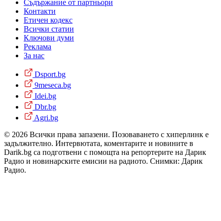
Съдържание от партньори
Контакти
Етичен кодекс
Всички статии
Ключови думи
Реклама
За нас
Dsport.bg
9meseca.bg
Idei.bg
Dbr.bg
Agri.bg
© 2026 Всички права запазени. Позоваването с хиперлинк е
задължително. Интервютата, коментарите и новините в
Darik.bg са подготвени с помощта на репортерите на Дарик
Радио и новинарските емисии на радиото. Снимки: Дарик
Радио.