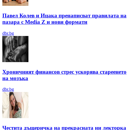
Павел Колев и Ицака пренаписват правилата на
пазара с Media Z и нови формати
dbr.bg
Хроничният финансов стрес ускорява стареенето
на мозъка
dbr.bg
Честита дъщеричка на прекрасната ни лекторка