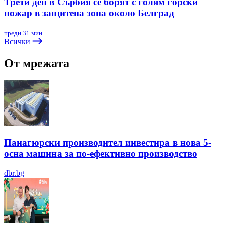
Трети ден в Сърбия се борят с голям горски
пожар в защитена зона около Белград
преди 31 мин
Всички
От мрежата
Панагюрски производител инвестира в нова 5-
осна машина за по-ефективно производство
dbr.bg