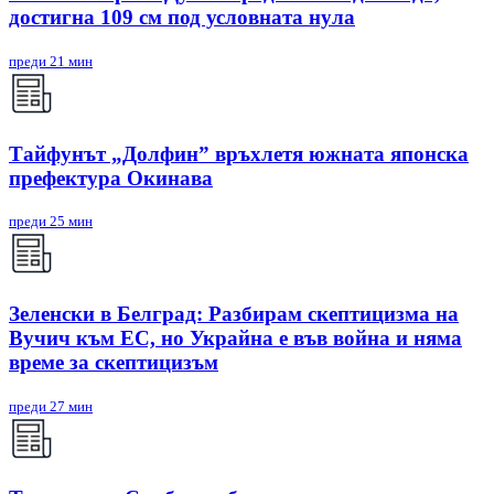
достигна 109 см под условната нула
преди 21 мин
Тайфунът „Долфин” връхлетя южната японска
префектура Окинава
преди 25 мин
Зеленски в Белград: Разбирам скептицизма на
Вучич към ЕС, но Украйна е във война и няма
време за скептицизъм
преди 27 мин