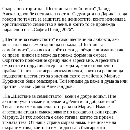
Съорганизаторът на „Шествие за семейството“ Давид
Александров бе специален гост в „Седмицата на Дарик“, за да
говори по темата за защитата на ценностите, които изповядва
християнското семейство в деня, в който то се провежда
паралелно със „София Прайд 2026“.
„Шествие за семейството“ е само шествие на любовта, ако
мога толкова елементарно да го кажа. „Шествие за
семейството“, ако всеки, който иска да обърне внимание как
се прави, никой не може да покаже форма на омраза.
Обратното положение срещу нас е агресивно. Агресията и
омразата е от другия лагер – от хората, които подкрепят
прайда. Те показват агресия към всички, които са решили да
подкрепят шествието за християнското семейство. Мариус
Куркински беше омаскарен. Той нямаше да каже и дума за или
против“, заяви Давид Александров.
„На „Шествие за семейството“ всеки е добре дошъл. Ние
активно участвахме в предмета „Религия и добродетели“.
Тогава имахме подкрепа от страна на Мариус. Имаше
агресивна атака и омаскаряване по всякакъв начин срещу
Мариус. За тях любовта е само тогава, когато се приема
тяхната теза. От наша страна омраза няма. Ние искаме да
съхраним това, което го има и досега в българското