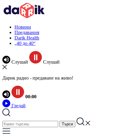
Новини
Предавания
Darik Health
„40 до 40“
Слушай
Слушай
Дарик радио - предаване на живо!
00:00
Гледай