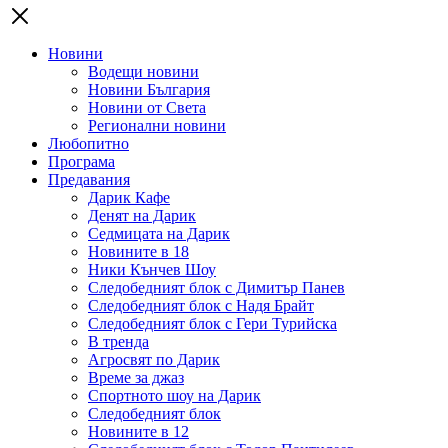
Новини
Водещи новини
Новини България
Новини от Света
Регионални новини
Любопитно
Програма
Предавания
Дарик Кафе
Денят на Дарик
Седмицата на Дарик
Новините в 18
Ники Кънчев Шоу
Следобедният блок с Димитър Панев
Следобедният блок с Надя Брайт
Следобедният блок с Гери Турийска
В тренда
Агросвят по Дарик
Време за джаз
Спортното шоу на Дарик
Следобедният блок
Новините в 12