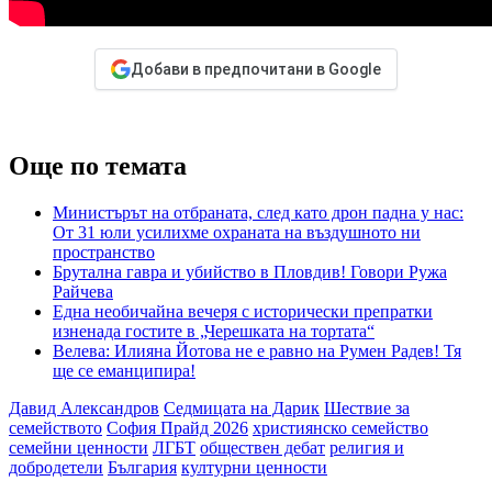
Добави в предпочитани в Google
Още по темата
Министърът на отбраната, след като дрон падна у нас:
От 31 юли усилихме охраната на въздушното ни
пространство
Брутална гавра и убийство в Пловдив! Говори Ружа
Райчева
Една необичайна вечеря с исторически препратки
изненада гостите в „Черешката на тортата“
Велева: Илияна Йотова не е равно на Румен Радев! Тя
ще се еманципира!
Давид Александров
Седмицата на Дарик
Шествие за
семейството
София Прайд 2026
християнско семейство
семейни ценности
ЛГБТ
обществен дебат
религия и
добродетели
България
културни ценности