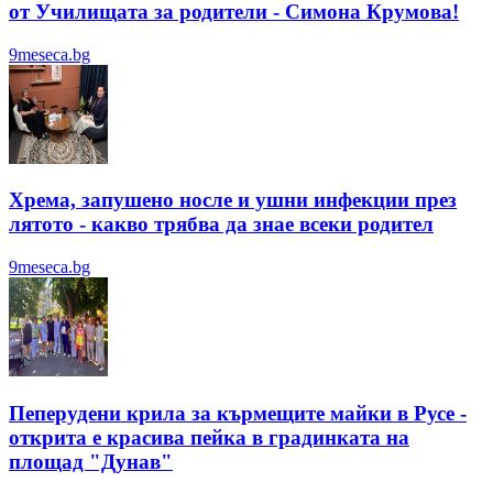
от Училищата за родители - Симона Крумова!
9meseca.bg
Хрема, запушено носле и ушни инфекции през
лятотo - какво трябва да знае всеки родител
9meseca.bg
Пеперудени крила за кърмещите майки в Русе -
открита е красива пейка в градинката на
площад "Дунав"