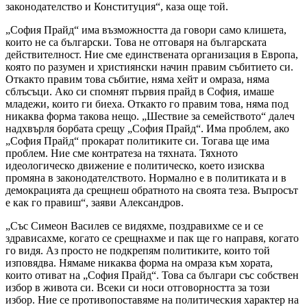
законодателство и Конституция“, каза още той.
„София Прайд“ има възможността да говори само клишета,
които не са български. Това не отговаря на българската
действителност. Ние сме единствената организация в Европа,
която по разумен и християнски начин правим събитието си.
Откакто правим това събитие, няма хейт и омраза, няма
сблъсъци. Ако си спомнят първия прайд в София, имаше
младежи, които ги биеха. Откакто го правим това, няма под
никаква форма такова нещо. „Шествие за семейството“ далеч
надхвърля борбата срещу „София Прайд“. Има проблем, ако
„София Прайд“ прокарат политиките си. Тогава ще има
проблем. Ние сме контратеза на тяхната. Тяхното
идеологическо движение е политическо, което изисква
промяна в законодателството. Нормално е в политиката и в
демокрацията да срещнеш обратното на своята теза. Въпросът
е как го правиш“, заяви Александров.
„Със Симеон Василев се видяхме, поздравихме се и се
здрависахме, когато се срещнахме и пак ще го направя, когато
го видя. Аз просто не подкрепям политиките, които той
изповядва. Нямаме никаква форма на омраза към хората,
които отиват на „София Прайд“. Това са българи със собствен
избор в живота си. Всеки си носи отговорността за този
избор. Ние се противопоставяме на политическия характер на