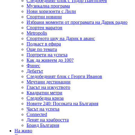
Следобедният блок с Тодор Пантилеев
Музикална програма
Нови хоризонти с Лили
Спортни новини
Избрани моменти от програмата на Дарик радио
Спортен маратон
Metropolis
Спортното шоу на Дарик в аванс
Подкаст в ефира
Още по темата
Портрети на успеха
Как да живеем до 100?
Финес
Дебатът
Следобедният блок с Георги Иванов
Мечтани дестинации
Гласът на изкуството
Квадратни метри
Следобедна криза
Новите 240: Посоката на България
Часът на успеха
Connected
Денят на храбростта
Бранд България
На живо