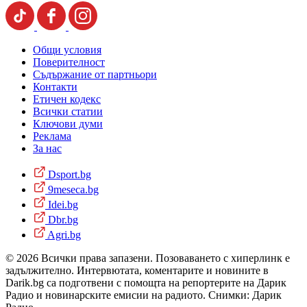
Общи условия
Поверителност
Съдържание от партньори
Контакти
Етичен кодекс
Всички статии
Ключови думи
Реклама
За нас
Dsport.bg
9meseca.bg
Idei.bg
Dbr.bg
Agri.bg
© 2026 Всички права запазени. Позоваването с хиперлинк е
задължително. Интервютата, коментарите и новините в
Darik.bg са подготвени с помощта на репортерите на Дарик
Радио и новинарските емисии на радиото. Снимки: Дарик