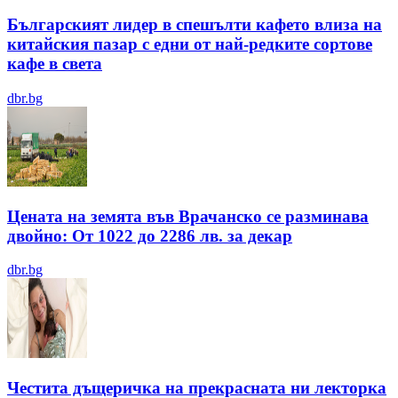
Българският лидер в спешълти кафето влиза на
китайския пазар с едни от най-редките сортове
кафе в света
dbr.bg
Цената на земята във Врачанско се разминава
двойно: От 1022 до 2286 лв. за декар
dbr.bg
Честита дъщеричка на прекрасната ни лекторка