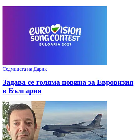
Седмицата на Дарик
Задава се голяма новина за Евровизия
в България