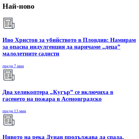
Най-ново
Иво Христов за убийството в Пловдив: Намирам
за опасна индулгенция да наричаме „деца”
малолетните садисти
преди 7 мин
Два хеликоптера „Кугър” се включиха в
гасенето на пожара в Асеновградско
преди 13 мин
Нивото на река Дунав продължава да спада,