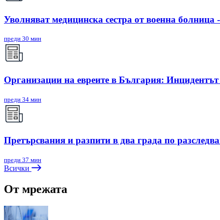
Уволняват медицинска сестра от военна болница -
преди 30 мин
Организации на евреите в България: Инцидентът в
преди 34 мин
Претърсвания и разпити в два града по разследв
преди 37 мин
Всички
От мрежата