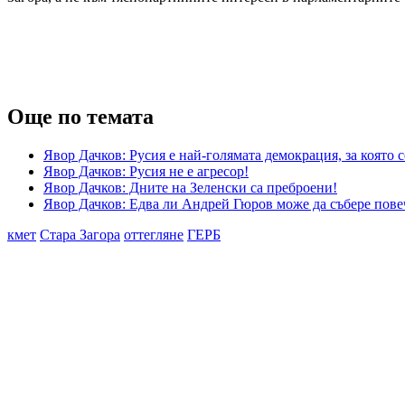
Още по темата
Явор Дачков: Русия е най-голямата демокрация, за която
Явор Дачков: Русия не е агресор!
Явор Дачков: Дните на Зеленски са преброени!
Явор Дачков: Едва ли Андрей Гюров може да събере пове
кмет
Стара Загора
оттегляне
ГЕРБ