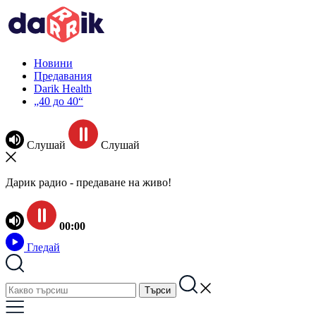
Новини
Предавания
Darik Health
„40 до 40“
Слушай
Слушай
Дарик радио - предаване на живо!
00:00
Гледай