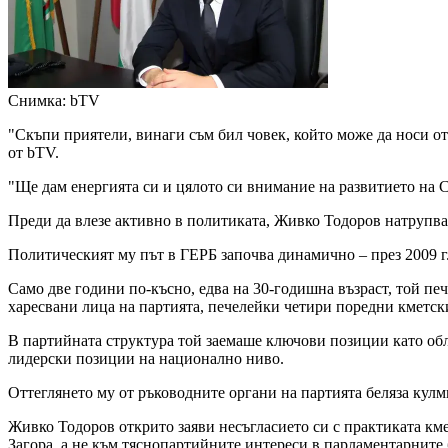
Снимка: bTV
"Скъпи приятели, винаги съм бил човек, който може да носи от
от bTV.
"Ще дам енергията си и цялото си внимание на развитието на С
Преди да влезе активно в политиката, Живко Тодоров натрупва 
Политическият му път в ГЕРБ започва динамично – през 2009 г.
Само две години по-късно, едва на 30-годишна възраст, той пе
харесвани лица на партията, печелейки четири поредни кметски
В партийната структура той заемаше ключови позиции като обл
лидерски позиции на национално ниво.
Оттеглянето му от ръководните органи на партията беляза кулм
Живко Тодоров открито заяви несъгласието си с практиката кме
Загора, а не към тяснопартийните интереси в парламентарните 