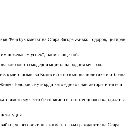
а във Фейсбук кметът на Стара Загора Живко Тодоров, цитиран
и им пожелавам успех", написа още той.
азва ключово за модернизацията на родния му град.
ние, където оглавява Комисията по външна политика и отбрана.
 Живко Тодоров се утвърди като едно от най-авторитетните и
ато името му често бе спрягано и за потенциален кандидат за
институция.
тавайки, че неговият ангажимент е към гражданите на Стара