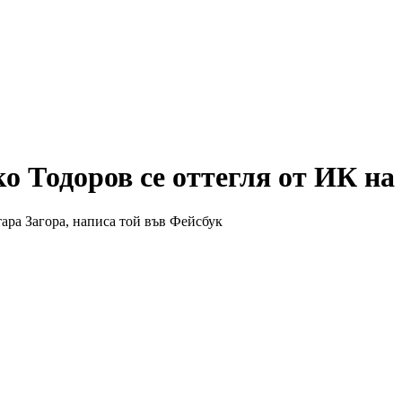
о Тодоров се оттегля от ИК н
ара Загора, написа той във Фейсбук