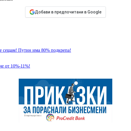
Добави в предпочитани в Google
 се сещам! Путин има 80% подкрепа!
че от 10%-11%!