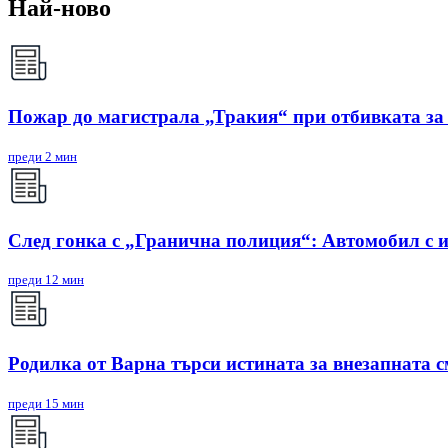
Най-ново
Пожар до магистрала „Тракия“ при отбивката за
преди 2 мин
След гонка с „Гранична полиция“: Автомобил с и
преди 12 мин
Родилка от Варна търси истината за внезапната см
преди 15 мин