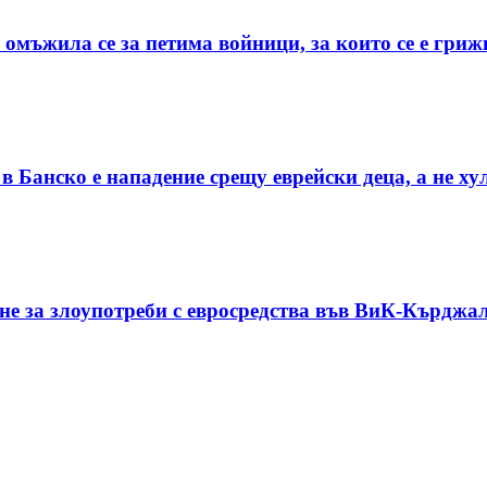
 омъжила се за петима войници, за които се е гриж
 Банско е нападение срещу еврейски деца, а не х
ане за злоупотреби с евросредства във ВиК-Кърджа