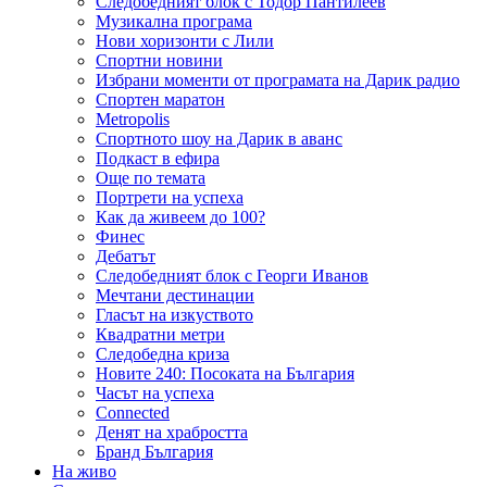
Следобедният блок с Тодор Пантилеев
Музикална програма
Нови хоризонти с Лили
Спортни новини
Избрани моменти от програмата на Дарик радио
Спортен маратон
Metropolis
Спортното шоу на Дарик в аванс
Подкаст в ефира
Още по темата
Портрети на успеха
Как да живеем до 100?
Финес
Дебатът
Следобедният блок с Георги Иванов
Мечтани дестинации
Гласът на изкуството
Квадратни метри
Следобедна криза
Новите 240: Посоката на България
Часът на успеха
Connected
Денят на храбростта
Бранд България
На живо