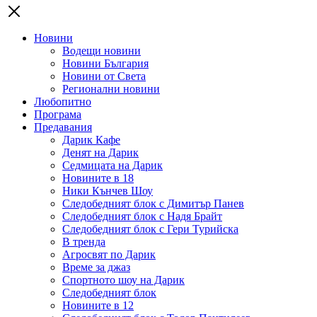
Новини
Водещи новини
Новини България
Новини от Света
Регионални новини
Любопитно
Програма
Предавания
Дарик Кафе
Денят на Дарик
Седмицата на Дарик
Новините в 18
Ники Кънчев Шоу
Следобедният блок с Димитър Панев
Следобедният блок с Надя Брайт
Следобедният блок с Гери Турийска
В тренда
Агросвят по Дарик
Време за джаз
Спортното шоу на Дарик
Следобедният блок
Новините в 12