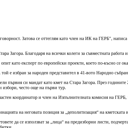
говорност. Затова се оттеглям като член на ИК на ГЕРБ", напис
тара Загора. Благодаря на всички колеги за съвместната работа 
опит като експерт по европейски проекти, което по-късно се ок
 той е избран за народен представител в 41-вото Народно събра
чели първия си мандат като кмет на Стара Загора. През годините
 избори, често още на първи тур.
астен координатор и член на Изпълнителната комисия на ГЕРБ, к
инацията на неговата позиция за „деполитизация“ на кметската 
товете да се използват за „лица“ на предизборни листи, подчер
битки.