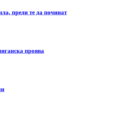
ила, преди те да починат
улиганска проява
ли