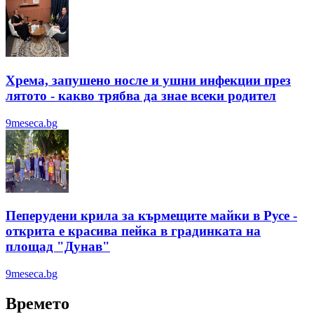
Хрема, запушено носле и ушни инфекции през
лятотo - какво трябва да знае всеки родител
9meseca.bg
Пеперудени крила за кърмещите майки в Русе -
открита е красива пейка в градинката на
площад "Дунав"
9meseca.bg
Времето