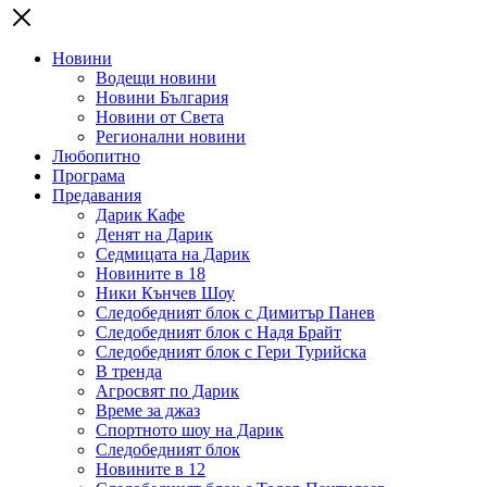
Новини
Водещи новини
Новини България
Новини от Света
Регионални новини
Любопитно
Програма
Предавания
Дарик Кафе
Денят на Дарик
Седмицата на Дарик
Новините в 18
Ники Кънчев Шоу
Следобедният блок с Димитър Панев
Следобедният блок с Надя Брайт
Следобедният блок с Гери Турийска
В тренда
Агросвят по Дарик
Време за джаз
Спортното шоу на Дарик
Следобедният блок
Новините в 12