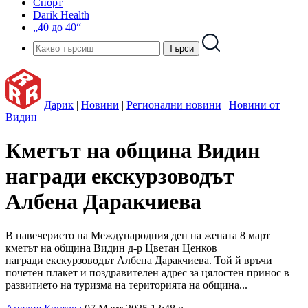
Спорт
Darik Health
„40 до 40“
Дарик
|
Новини
|
Регионални новини
|
Новини от
Видин
Кметът на община Видин
награди екскурзоводът
Албена Даракчиева
В навечерието на Международния ден на жената 8 март
кметът на община Видин д-р Цветан Ценков
награди екскурзоводът Албена Даракчиева. Той й връчи
почетен плакет и поздравителен адрес за цялостен принос в
развитието на туризма на територията на община...