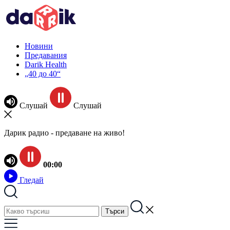
Новини
Предавания
Darik Health
„40 до 40“
Слушай
Слушай
Дарик радио - предаване на живо!
00:00
Гледай