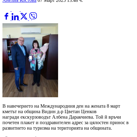
Анелия Костова
07 Март 2025 13:48 ч.
В навечерието на Международния ден на жената 8 март
кметът на община Видин д-р Цветан Ценков
награди екскурзоводът Албена Даракчиева. Той й връчи
почетен плакет и поздравителен адрес за цялостен принос в
развитието на туризма на територията на общината.