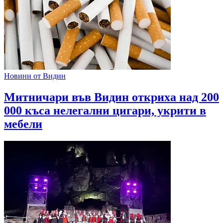
Новини от Видин
Митничари във Видин откриха над 200
000 къса нелегални цигари, укрити в
мебели