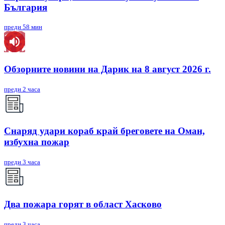
България
преди 58 мин
Обзорните новини на Дарик на 8 август 2026 г.
преди 2 часа
Снаряд удари кораб край бреговете на Оман,
избухна пожар
преди 3 часа
Два пожара горят в област Хасково
преди 3 часа