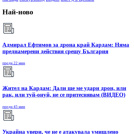
Най-ново
Адмирал Ефтимов за дрона край Кардам: Няма
преднамерени действия срещу България
преди 22 мин
Жител на Кардам: Дали ще ме удари дрон, или
рак, или туй-онуй, не се притеснявам (ВИДЕО)
преди 45 мин
Украйна увери, че не е атакувала умишлено