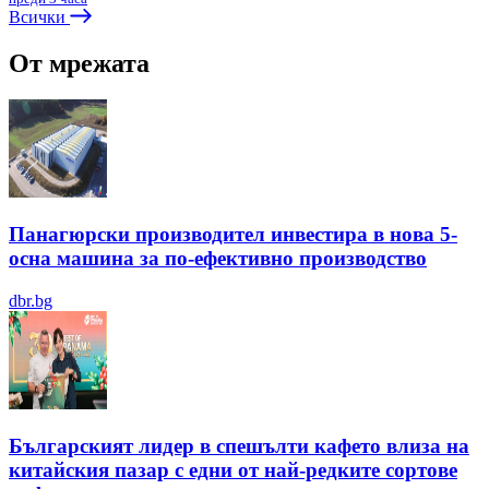
Всички
От мрежата
Панагюрски производител инвестира в нова 5-
осна машина за по-ефективно производство
dbr.bg
Българският лидер в спешълти кафето влиза на
китайския пазар с едни от най-редките сортове