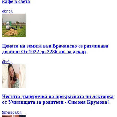
кафе в света
dbr.bg
Цената на земята във Врачанско се разминава
двойно: От 1022 до 2286 лв. за декар
dbr.bg
Честита дъщеричка на прекрасната ни лекторка
от Училищата за родители - Симона Крумова!
9meseca.bg