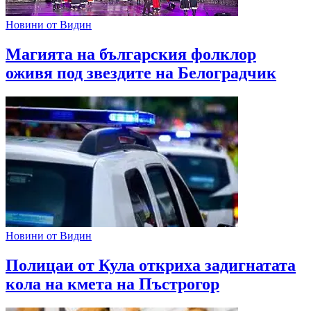
Новини от Видин
Магията на българския фолклор
оживя под звездите на Белоградчик
Новини от Видин
Полицаи от Кула откриха задигнатата
кола на кмета на Пъстрогор