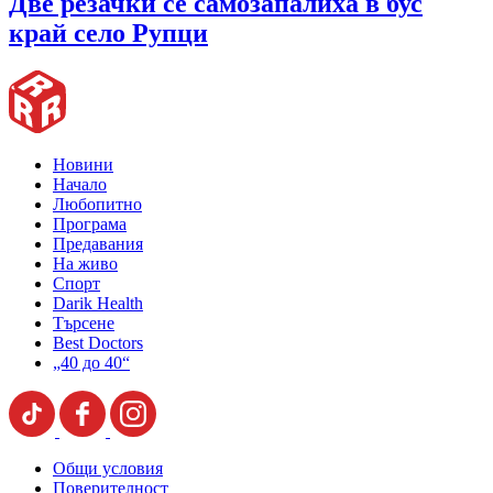
Две резачки се самозапалиха в бус
край село Рупци
Новини
Начало
Любопитно
Програма
Предавания
На живо
Спорт
Darik Health
Търсене
Best Doctors
„40 до 40“
Общи условия
Поверителност