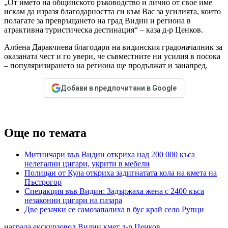
„От името на общинското ръководство и лично от свое име
искам да изразя благодарността си към Вас за усилията, които
полагате за превръщането на град Видин и региона в
атрактивна туристическа дестинация“ – каза д-р Ценков.
Албена Даракчиева благодари на видинския градоначалник за
оказаната чест и го увери, че съвместните ни усилия в посока
– популяризирането на региона ще продължат и занапред.
Добави в предпочитани в Google
Още по темата
Митничари във Видин откриха над 200 000 къса
нелегални цигари, укрити в мебели
Полицаи от Кула откриха задигнатата кола на кмета на
Пъстрогор
Спецакция във Видин: Задържаха жена с 2400 къса
незаконни цигари на пазара
Две резачки се самозапалиха в бус край село Рупци
награда
екскурзовод
Видин
кмет д-р Ценков