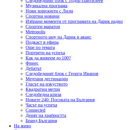
Следобедният блок с Тодор Пантилеев
Музикална програма
Нови хоризонти с Лили
Спортни новини
Избрани моменти от програмата на Дарик радио
Спортен маратон
Metropolis
Спортното шоу на Дарик в аванс
Подкаст в ефира
Още по темата
Портрети на успеха
Как да живеем до 100?
Финес
Дебатът
Следобедният блок с Георги Иванов
Мечтани дестинации
Гласът на изкуството
Квадратни метри
Следобедна криза
Новите 240: Посоката на България
Часът на успеха
Connected
Денят на храбростта
Бранд България
На живо