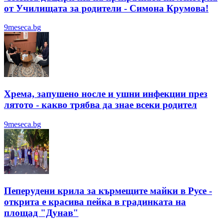
от Училищата за родители - Симона Крумова!
9meseca.bg
Хрема, запушено носле и ушни инфекции през
лятотo - какво трябва да знае всеки родител
9meseca.bg
Пеперудени крила за кърмещите майки в Русе -
открита е красива пейка в градинката на
площад "Дунав"