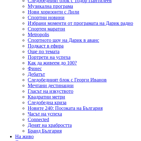
Следобедният блок с Тодор Пантилеев
Музикална програма
Нови хоризонти с Лили
Спортни новини
Избрани моменти от програмата на Дарик радио
Спортен маратон
Metropolis
Спортното шоу на Дарик в аванс
Подкаст в ефира
Още по темата
Портрети на успеха
Как да живеем до 100?
Финес
Дебатът
Следобедният блок с Георги Иванов
Мечтани дестинации
Гласът на изкуството
Квадратни метри
Следобедна криза
Новите 240: Посоката на България
Часът на успеха
Connected
Денят на храбростта
Бранд България
На живо