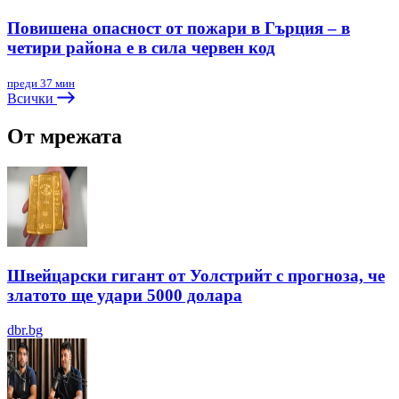
Повишена опасност от пожари в Гърция – в
четири района е в сила червен код
преди 37 мин
Всички
От мрежата
Швейцарски гигант от Уолстрийт с прогноза, че
златото ще удари 5000 долара
dbr.bg