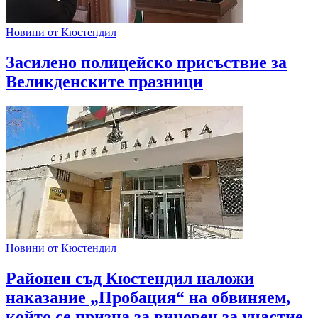
Новини от Кюстендил
Засилено полицейско присъствие за
Великденските празници
Новини от Кюстендил
Районен съд Кюстендил наложи
наказание „Пробация“ на обвиняем,
който се призна за виновен за участие