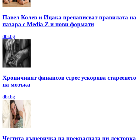
Павел Колев и Ицака пренаписват правилата на
пазара с Media Z и нови формати
dbr.bg
Хроничният финансов стрес ускорява стареенето
на мозъка
dbr.bg
Честита дъщеричка на прекрасната ни лекторка