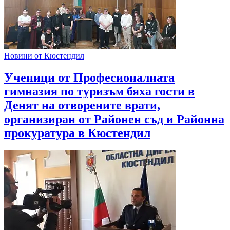
Новини от Кюстендил
Ученици от Професионалната
гимназия по туризъм бяха гости в
Денят на отворените врати,
организиран от Районен съд и Районна
прокуратура в Кюстендил