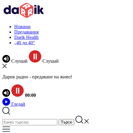
Новини
Предавания
Darik Health
„40 до 40“
Слушай
Слушай
Дарик радио - предаване на живо!
00:00
Гледай