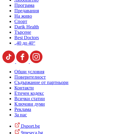
Програма
Предавания
На живо
Спорт
Darik Health
Търсене
Best Doctors
„40 до 40“
Общи условия
Поверителност
Съдържание от партньори
Контакти
Етичен кодекс
Всички статии
Ключови думи
Реклама
За нас
Dsport.bg
9meseca.bg