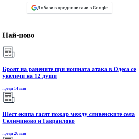
Добави в предпочитани в Google
Най-ново
Броят на ранените при нощната атака в Одеса се
увеличи на 12 души
преди 14 мин
Шест екипа гасят пожар между сливенските села
Селиминово и Гавраилово
преди 26 мин