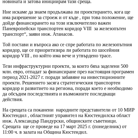
новината и затова инициирам тази среща.
Ние искаме да знаем продължава ли проектирането, кога ще
има разрешение за строеж и от къде , при това положение, ще
дойде финансирането на този изключително важен
Паневропейски транспортен коридор VIII за железопътен
транспорт“, заяви инж. Атанасов.
Той постави и въпроса ако се спре работата по железопътния
коридор, ще се приоритизира ли работата по шосейния
коридор VIII , по който има вече и утвърдено трасе.
Тези инфраструктурни проекти, за които бяха заделени 500
млн. евро, отпадат за финансиране през настоящия програмен
период 2021-2027 г. поради забавяне на инвестиционните
проекти. Решението засяга стратегическия транспортен
коридор и развитието на региона, поради което е необходимо
да обсъдим последствията и възможните последващи
действия.
На срещата са поканени народните представители от 10 МИР
Кюстендил , областният управител на Кюстендилска област
инж. Александър Пандурски, общинските съветници.
Срещата ще се проведе на 17 март 2025 г. (понеделник) от
11:00 ч. в залата на Община Кюстендил.