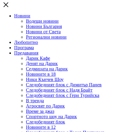
Новини
Водещи новини
Новини България
Новини от Света
Регионални новини
Любопитно
Програма
Предавания
Дарик Кафе
Денят на Дарик
Седмицата на Дарик
Новините в 18
Ники Кънчев Шоу
Следобедният блок с Димитър Панев
Следобедният блок с Надя Брайт
Следобедният блок с Гери Турийска
В тренда
Агросвят по Дарик
Време за джаз
Спортното шоу на Дарик
Следобедният блок
Новините в 12