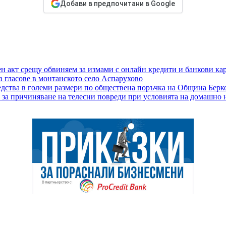
Добави в предпочитани в Google
н акт срещу обвиняем за измами с онлайн кредити и банкови ка
а гласове в монтанското село Аспарухово
едства в големи размери по обществена поръчка на Община Берко
 за причиняване на телесни повреди при условията на домашно 