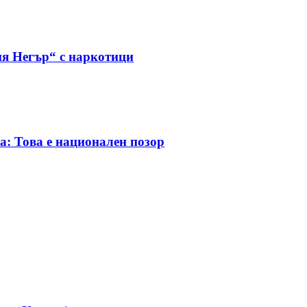
я Негър“ с наркотици
а: Това е национален позор