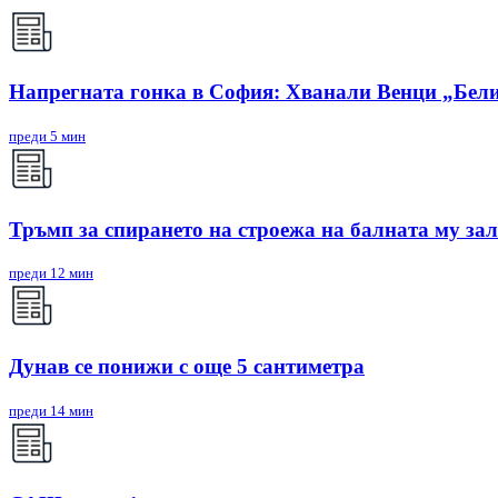
Напрегната гонка в София: Хванали Венци „Бели
преди 5 мин
Тръмп за спирането на строежа на балната му зал
преди 12 мин
Дунав се понижи с още 5 сантиметра
преди 14 мин