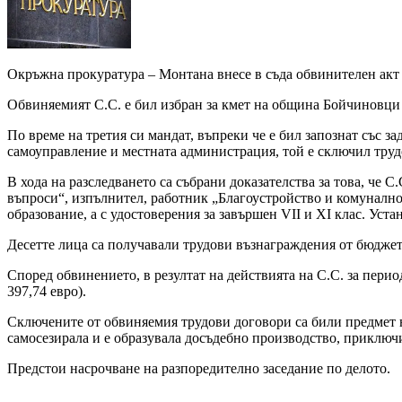
Окръжна прокуратура – Монтана внесе в съда обвинителен акт сре
Обвиняемият С.С. е бил избран за кмет на община Бойчиновци на
По време на третия си мандат, въпреки че е бил запознат със 
самоуправление и местната администрация, той е сключил тру
В хода на разследването са събрани доказателства за това, че
въпроси“, изпълнител, работник „Благоустройство и комунално 
образование, а с удостоверения за завършен VII и XI клас. Уст
Десетте лица са получавали трудови възнаграждения от бюджет
Според обвинението, в резултат на действията на С.С. за перио
397,74 евро).
Сключените от обвиняемия трудови договори са били предмет 
самосезирала и е образувала досъдебно производство, приключи
Предстои насрочване на разпоредително заседание по делото.