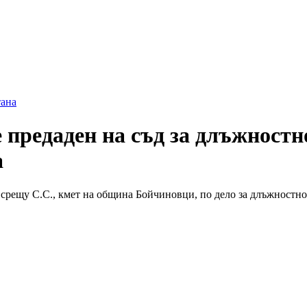
ана
предаден на съд за длъжностно
а
щу С.С., кмет на община Бойчиновци, по дело за длъжностно прест