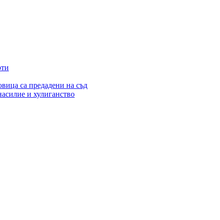
рти
вица са предадени на съд
насилие и хулиганство