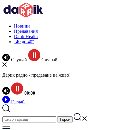
Новини
Предавания
Darik Health
„40 до 40“
Слушай
Слушай
Дарик радио - предаване на живо!
00:00
Гледай