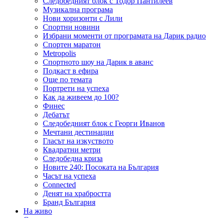
Следобедният блок с Тодор Пантилеев
Музикална програма
Нови хоризонти с Лили
Спортни новини
Избрани моменти от програмата на Дарик радио
Спортен маратон
Metropolis
Спортното шоу на Дарик в аванс
Подкаст в ефира
Още по темата
Портрети на успеха
Как да живеем до 100?
Финес
Дебатът
Следобедният блок с Георги Иванов
Мечтани дестинации
Гласът на изкуството
Квадратни метри
Следобедна криза
Новите 240: Посоката на България
Часът на успеха
Connected
Денят на храбростта
Бранд България
На живо