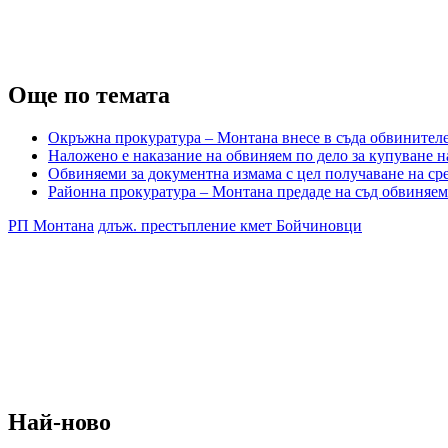
Още по темата
Окръжна прокуратура – Монтана внесе в съда обвинителе
Наложено е наказание на обвиняем по дело за купуване н
Обвиняеми за документна измама с цел получаване на ср
Районна прокуратура – Монтана предаде на съд обвиняем
РП Монтана
длъж. престъпление кмет Бойчиновци
Най-ново