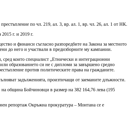
ъпление по чл. 219, ал. 3, вр. ал. 1, вр. чл. 26, ал. 1 от НК.
2015 г. и 2019 г.
щество и финанси съгласно разпоредбите на Закона за местното
ни до него и участвали в предизборните му кампании.
ти, сред които специалист „Етнически и интеграционни
рили образованието си не с дипломи за завършено средно
 престъпление против политическите права на гражданите.
зпълняват задълженията, произтичащи от заеманите длъжности.
ти на община Бойчиновци в размер на 382 164,76 лева (195
онен репортаж Окръжна прокуратура – Монтана се е