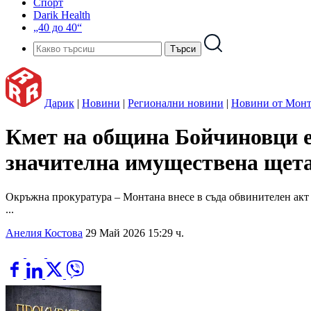
Спорт
Darik Health
„40 до 40“
Дарик
|
Новини
|
Регионални новини
|
Новини от Монт
Кмет на община Бойчиновци е 
значителна имуществена щет
Окръжна прокуратура – Монтана внесе в съда обвинителен акт сре
...
Анелия Костова
29 Май 2026 15:29 ч.