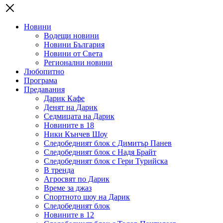
Новини
Водещи новини
Новини България
Новини от Света
Регионални новини
Любопитно
Програма
Предавания
Дарик Кафе
Денят на Дарик
Седмицата на Дарик
Новините в 18
Ники Кънчев Шоу
Следобедният блок с Димитър Панев
Следобедният блок с Надя Брайт
Следобедният блок с Гери Турийска
В тренда
Агросвят по Дарик
Време за джаз
Спортното шоу на Дарик
Следобедният блок
Новините в 12