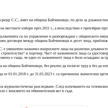
щу С.С., кмет на община Бойчиновци, по дело за длъжностно прест
 местните избори през 2011 г., а впоследствие е преизбран през 
задълженията си по управление и разпореждане с общинското иму
дови договори между община Бойчиновци и десет лица, приближе
 С.С. е умишлено назначил въпросните лица на различни длъжнос
строителство“ и портиер. Част от назначените лица са удостове
ановено е също, че едно от назначените лица е било осъждано за
а на община Бойчиновци, без реално да полагат труд и без да и
да от 01.01.2018 г. до 31.03.2023 г. са причинени значителни ще
на журналистическо разследване. След излъчването на телевизи
ло с внасянето на обвинителния акт в съда.